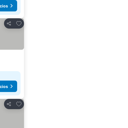
cios
Agregar a favoritos
Compartir
cios
Agregar a favoritos
Compartir