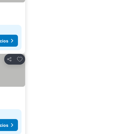
cios
Agregar a favoritos
Compartir
cios