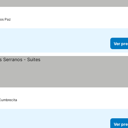
los Paz
Ver pre
Cumbrecita
Ver pre