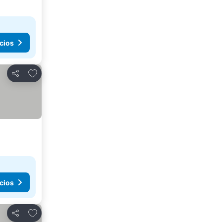
cios
Agregar a favoritos
Compartir
cios
Agregar a favoritos
Compartir