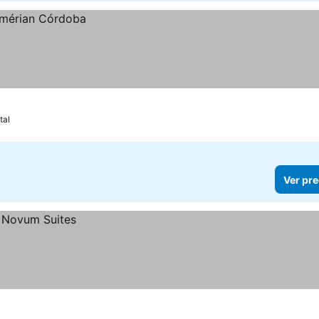
tal
Ver pre