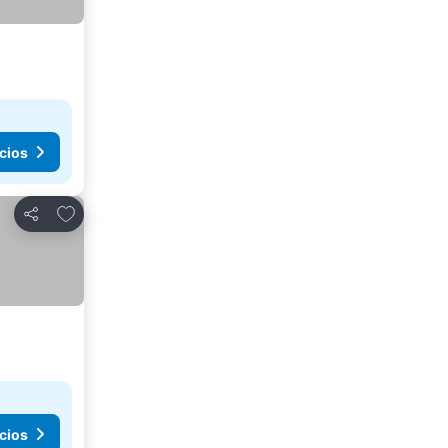
cios
Agregar a favoritos
Compartir
cios