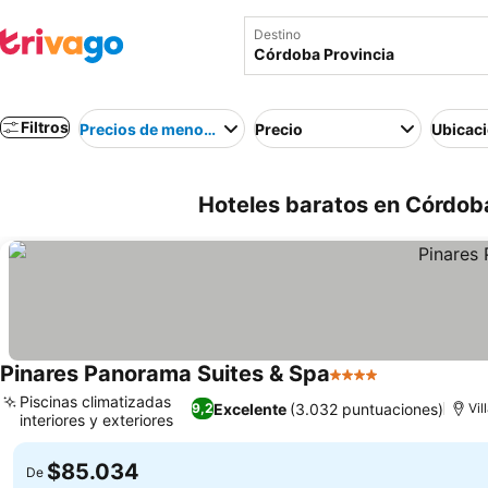
Destino
Filtros
Precios de menor a mayor
Precio
Ubicac
Hoteles baratos en Córdoba
Pinares Panorama Suites & Spa
4 Estrellas
Piscinas climatizadas
Excelente
(3.032 puntuaciones)
9,2
Vil
interiores y exteriores
$85.034
De