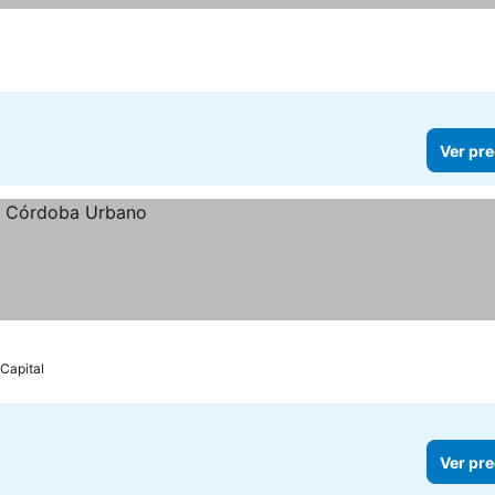
e
Ver pre
Capital
Ver pre