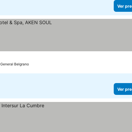
Ver pre
a General Belgrano
Ver pre