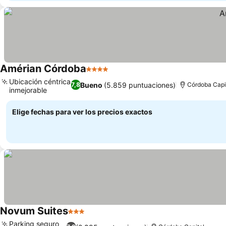
Amérian Córdoba
4 Estrellas
Ubicación céntrica
Bueno
(5.859 puntuaciones)
7,8
Córdoba Capi
inmejorable
Elige fechas para ver los precios exactos
Novum Suites
3 Estrellas
Parking seguro