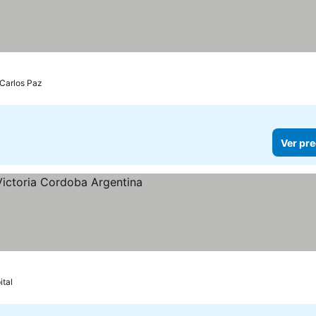
 Carlos Paz
Ver pre
s
tal