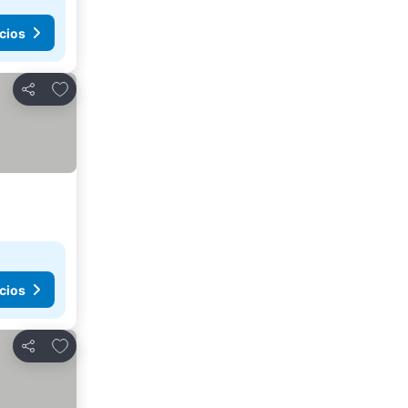
cios
Agregar a favoritos
Compartir
cios
Agregar a favoritos
Compartir