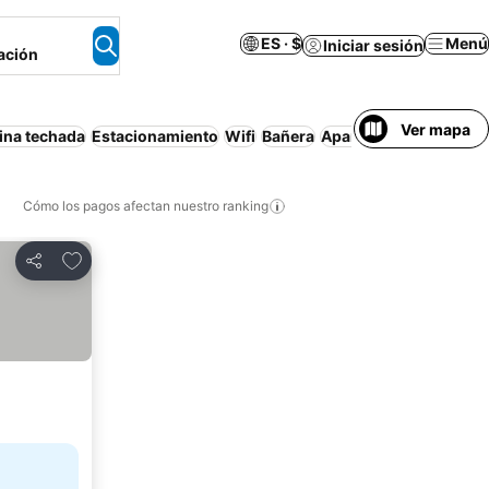
ES · $
Menú
Iniciar sesión
ación
Ver mapa
ina techada
Estacionamiento
Wifi
Bañera
Apartamento amuebla
Cómo los pagos afectan nuestro ranking
Agregar a favoritos
Compartir