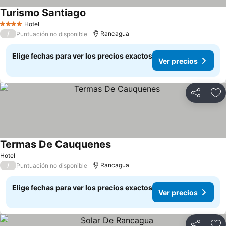
Turismo Santiago
Hotel
4 Estrellas
/
Rancagua
Puntuación no disponible
Elige fechas para ver los precios exactos
Ver precios
Compartir
Ag
Termas De Cauquenes
Hotel
/
Rancagua
Puntuación no disponible
Elige fechas para ver los precios exactos
Ver precios