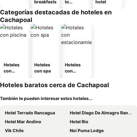
breakfasts
to
hotel
amueblad
Categorías destacadas de hoteles en
o
Cachapoal
Hoteles
Hoteles
Hoteles
con
con spa
con
piscina
estaciona
miento
Hoteles baratos cerca de Cachapoal
También te pueden interesar estos hoteles...
Hotel Terrado Rancagua
Hotel Diego De Almagro Rancagua
Hotel Mar Andino
Hotel Rio
Vik Chile
Noi Puma Lodge