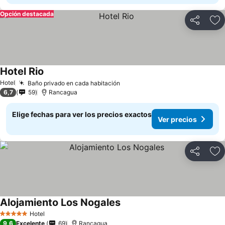
Opción destacada
Compartir
Ag
Hotel Rio
Hotel
Baño privado en cada habitación
6,7
59
Rancagua
Elige fechas para ver los precios exactos
Ver precios
Compartir
Ag
Alojamiento Los Nogales
Hotel
5 Estrellas
9,6
Excelente
69
Rancagua