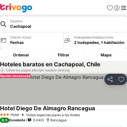
Favoritos
Iniciar 
Me
Destino
Cachapoal
Check-in/out
Huéspedes/habitaciones
Fechas
2 huéspedes, 1 habitación
Ordenar
Filtrar
Mapa
Hoteles baratos en Cachapoal, Chile
Cómo los pagos afectan nuestro ranking
Opción destacada
Compartir
Ag
Hotel Diego De Almagro Rancagua
Hotel
Vistas espectaculares a los Andes
3 Estrellas
8,5
Excelente
3.040
Rancagua