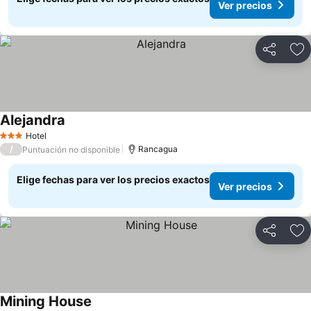
Ver precios
Compartir
Ag
Alejandra
Hotel
3 Estrellas
/
Rancagua
Puntuación no disponible
Elige fechas para ver los precios exactos
Ver precios
Compartir
Ag
Mining House