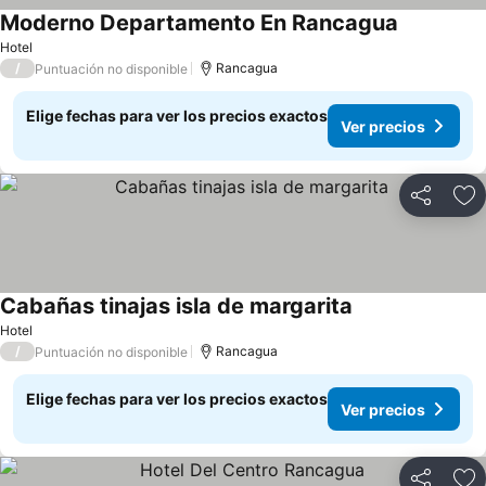
Moderno Departamento En Rancagua
Hotel
/
Rancagua
Puntuación no disponible
Elige fechas para ver los precios exactos
Ver precios
Compartir
Ag
Cabañas tinajas isla de margarita
Hotel
/
Rancagua
Puntuación no disponible
Elige fechas para ver los precios exactos
Ver precios