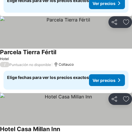
Elige fechas para ver los precios exactos
Ver precios
Compartir
Ag
Parcela Tierra Fértil
Hotel
/
Coltauco
Puntuación no disponible
Elige fechas para ver los precios exactos
Ver precios
Compartir
Ag
Hotel Casa Millan Inn