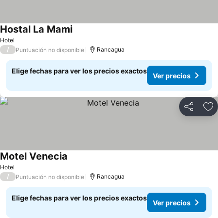
Hostal La Mami
Hotel
/
Rancagua
Puntuación no disponible
Elige fechas para ver los precios exactos
Ver precios
Compartir
Ag
Motel Venecia
Hotel
/
Rancagua
Puntuación no disponible
Elige fechas para ver los precios exactos
Ver precios