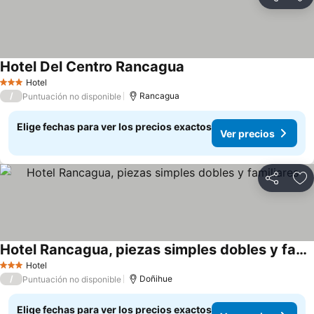
Compartir
Ag
Hotel Del Centro Rancagua
Hotel
3 Estrellas
/
Rancagua
Puntuación no disponible
Elige fechas para ver los precios exactos
Ver precios
Compartir
Ag
Hotel Rancagua, piezas simples dobles y familiares
Hotel
3 Estrellas
/
Doñihue
Puntuación no disponible
Elige fechas para ver los precios exactos