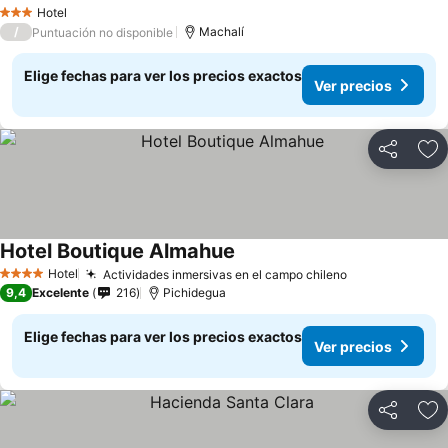
Hotel
3 Estrellas
/
Machalí
Puntuación no disponible
Elige fechas para ver los precios exactos
Ver precios
Compartir
Ag
Hotel Boutique Almahue
Hotel
Actividades inmersivas en el campo chileno
4 Estrellas
9,4
Excelente
216
Pichidegua
Elige fechas para ver los precios exactos
Ver precios
Compartir
Ag