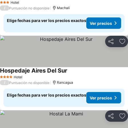
Hotel
3 Estrellas
/
Machalí
Puntuación no disponible
Elige fechas para ver los precios exactos
Ver precios
Compartir
Ag
Hospedaje Aires Del Sur
Hotel
4 Estrellas
/
Rancagua
Puntuación no disponible
Elige fechas para ver los precios exactos
Ver precios
Compartir
Ag