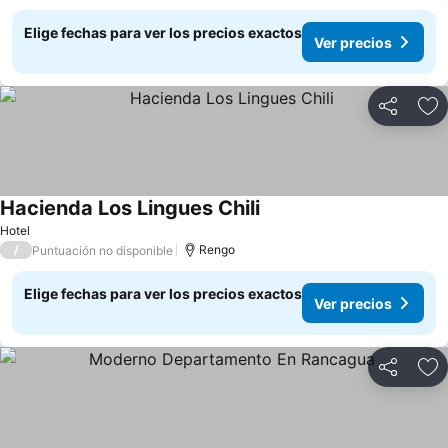
Elige fechas para ver los precios exactos
Ver precios
Compartir
Ag
Hacienda Los Lingues Chili
Hotel
/
Rengo
Puntuación no disponible
Elige fechas para ver los precios exactos
Ver precios
Compartir
Ag