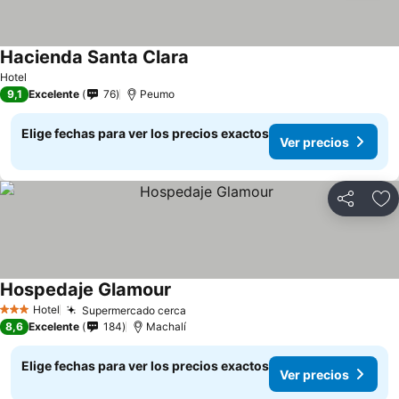
Hacienda Santa Clara
Hotel
9,1
Excelente
76
Peumo
Elige fechas para ver los precios exactos
Ver precios
Compartir
Ag
Hospedaje Glamour
Hotel
Supermercado cerca
3 Estrellas
8,6
Excelente
184
Machalí
Elige fechas para ver los precios exactos
Ver precios