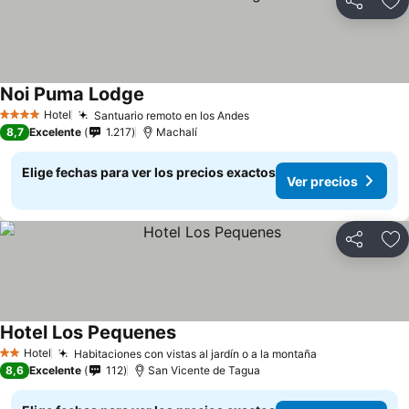
Compartir
Ag
Noi Puma Lodge
Hotel
Santuario remoto en los Andes
4 Estrellas
8,7
Excelente
1.217
Machalí
Elige fechas para ver los precios exactos
Ver precios
Compartir
Ag
Hotel Los Pequenes
Hotel
Habitaciones con vistas al jardín o a la montaña
2 Estrellas
8,6
Excelente
112
San Vicente de Tagua