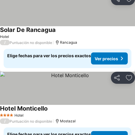
Compartir
Ag
Solar De Rancagua
Hotel
/
Rancagua
Puntuación no disponible
Elige fechas para ver los precios exactos
Ver precios
Compartir
Ag
Hotel Monticello
Hotel
4 Estrellas
/
Mostazal
Puntuación no disponible
Elige fechas para ver los precios exactos