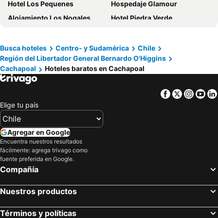
Hotel Los Pequenes
Hospedaje Glamour
Alojamiento Los Nogales
Hotel Piedra Verde
Hotel Plaza Malloa
Hotel Doria
Hotel Del Centro Rancagua
Hotel Casa Millan Inn
Busca hoteles
Centro- y Sudamérica
Chile
Región del Libertador General Bernardo O'Higgins
Parcela Tierra Fértil
Moderno Departamento En Rancagua
Cachapoal
Hoteles baratos en Cachapoal
Cabañas tinajas isla de margarita
Facebook
Twitter
Insta
Yo
Elige tu país
Agregar en Google
Encuentra nuestros resultados
fácilmente: agrega trivago como
fuente preferida en Google.
Compañía
Nuestros productos
Términos y políticas