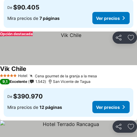
$90.405
De
Mira precios de
7 páginas
Ver precios
Opción destacada
Compartir
Ag
Vik Chile
Hotel
Cena gourmet de la granja a la mesa
5 Estrellas
9,1
Excelente
1.542
San Vicente de Tagua
$390.970
De
Mira precios de
12 páginas
Ver precios
Compartir
Ag