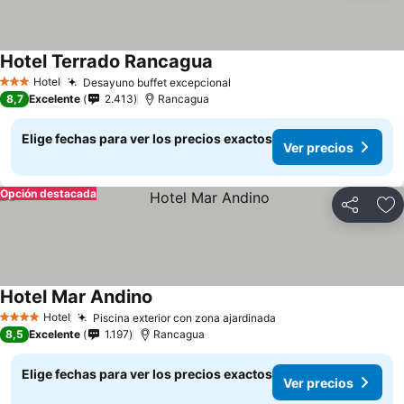
Hotel Terrado Rancagua
Hotel
Desayuno buffet excepcional
3 Estrellas
8,7
Excelente
2.413
Rancagua
Elige fechas para ver los precios exactos
Ver precios
Opción destacada
Compartir
Ag
Hotel Mar Andino
Hotel
Piscina exterior con zona ajardinada
4 Estrellas
8,5
Excelente
1.197
Rancagua
Elige fechas para ver los precios exactos
Ver precios