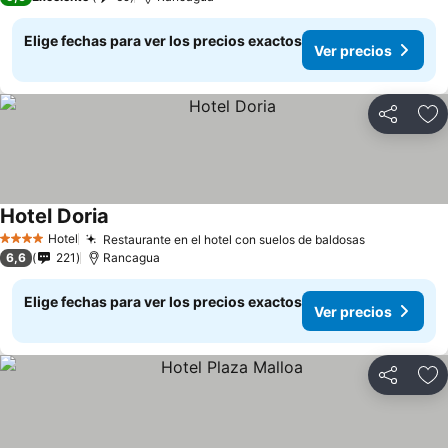
Elige fechas para ver los precios exactos
Ver precios
Compartir
Ag
Hotel Doria
Hotel
Restaurante en el hotel con suelos de baldosas
4 Estrellas
6,6
221
Rancagua
Elige fechas para ver los precios exactos
Ver precios
Compartir
Ag