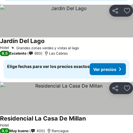
Compartir
Ag
Jardín Del Lago
Hotel
Grandes zonas verdes y vistas al lago
8,5
Excelente
693
Las Cabras
Elige fechas para ver los precios exactos
Ver precios
Compartir
Ag
Residencial La Casa De Millan
Hotel
8,0
Muy bueno
400
Rancagua