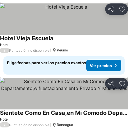
Compartir
Ag
Hotel Vieja Escuela
Hotel
/
Peumo
Puntuación no disponible
Elige fechas para ver los precios exactos
Ver precios
Compartir
Ag
Sientete Como En Casa,en Mi Comodo Departamento,wifi,estacionamiento Privado Y Mucho Mas
Hotel
/
Rancagua
Puntuación no disponible