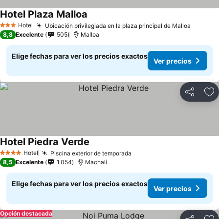
Hotel Plaza Malloa
Hotel
Ubicación privilegiada en la plaza principal de Malloa
3 Estrellas
8,8
Excelente
505
Malloa
Elige fechas para ver los precios exactos
Ver precios
Compartir
Ag
Hotel Piedra Verde
Hotel
Piscina exterior de temporada
4 Estrellas
8,5
Excelente
1.054
Machalí
Elige fechas para ver los precios exactos
Ver precios
Opción destacada