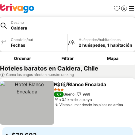
Favoritos
Iniciar 
Me
Destino
Caldera
Check-in/out
Huéspedes/habitaciones
Fechas
2 huéspedes, 1 habitación
Ordenar
Filtrar
Mapa
Hoteles baratos en Caldera, Chile
Cómo los pagos afectan nuestro ranking
Hotel Blanco Encalada
Compartir
Agregar a favoritos
3 Estrellas
7,7
Bueno
999
a 0.1 km de la playa
Vistas al mar desde los pisos de arriba