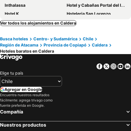
Inthalassa
Hotel y Cabañas Portal del Inca
Hotel K
Hoteleria San Lorenzo
HOTEL QUINTA ESTACIÓN
Montecarlo
Ver todos los alojamientos en Caldera
Busca hoteles
Centro- y Sudamérica
Chile
Región de Atacama
Provincia de Copiapó
Caldera
Hoteles baratos en Caldera
Facebook
Twitter
Insta
Yo
Elige tu país
Agregar en Google
Encuentra nuestros resultados
fácilmente: agrega trivago como
fuente preferida en Google.
Compañía
Nuestros productos