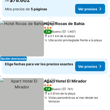
$78.602
De
Mira precios de
5 páginas
Ver precios
Hotel Rocas de Bahía
Compartir
Agregar a favoritos
3 Estrellas
7,6
Bueno
1.467
a 0.1 km de la playa
Ubicación privilegiada frente a la playa
Opción destacada
Elige fechas para ver los precios exactos
Ver precios
Apart Hotel El Mirador
Compartir
Agregar a favoritos
3 Estrellas
7,6
Bueno
741
a 0.8 km de la playa
Vistas panorámicas al mar desde las
terrazas