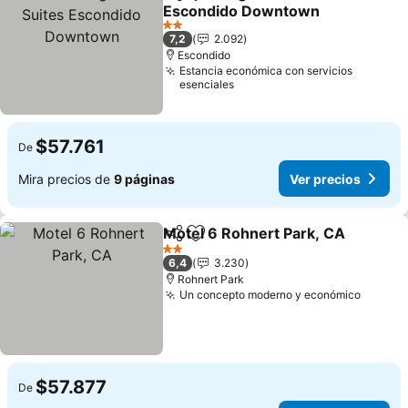
Compartir
Agregar a favoritos
Escondido Downtown
Ver precios
2 Estrellas
7,2
2.092
Escondido
Estancia económica con servicios
esenciales
$57.761
De
Mira precios de
9 páginas
Ver precios
Motel 6 Rohnert Park, CA
Compartir
Agregar a favoritos
2 Estrellas
6,4
3.230
Rohnert Park
Un concepto moderno y económico
Ver pr
$57.877
De