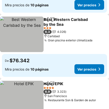
Mira precios de
10 páginas
Ver precios
Best Western Carlsbad
Compartir
Agregar a favoritos
by the Sea
Ver precios
3 Estrellas
6,3
4.026
Carlsbad
Gran piscina exterior climatizada
Ver prec
$76.342
De
Mira precios de
10 páginas
Ver precios
Hotel EPIK
Compartir
Agregar a favoritos
Ver precios
4 Estrellas
6,9
3.323
San Francisco
Restaurante Son & Garden de autor
Ver pre