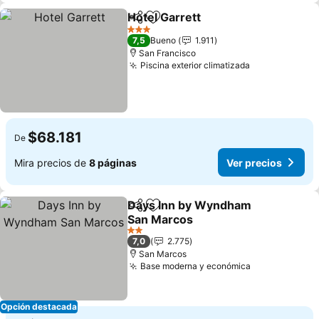
Hotel Garrett
Compartir
Agregar a favoritos
Ver precios
3 Estrellas
7,5
Bueno
1.911
San Francisco
Piscina exterior climatizada
Ver precios
$68.181
De
Mira precios de
8 páginas
Ver precios
Days Inn by Wyndham
Compartir
Agregar a favoritos
San Marcos
Ver precios
2 Estrellas
7,0
2.775
San Marcos
Base moderna y económica
Ver precios
Opción destacada