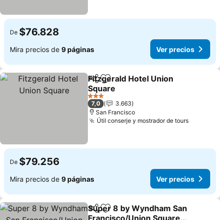
$76.828
De
Mira precios de
9 páginas
Ver precios
Fitzgerald Hotel Union
Compartir
Agregar a favoritos
Square
Ver precios
3 Estrellas
7,0
3.663
San Francisco
Útil conserje y mostrador de tours
Ver prec
$79.256
De
Mira precios de
9 páginas
Ver precios
Super 8 by Wyndham San
Compartir
Agregar a favoritos
Francisco/Union Square