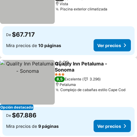
Vista
Piscina exterior climatizada
Ver precios
$67.717
De
Mira precios de
10 páginas
Ver precios
Quality Inn Petaluma -
Compartir
Agregar a favoritos
Sonoma
Ver precios
3 Estrellas
8,5
Excelente
3.296
Petaluma
Complejo de cabañas estilo Cape Cod
Ver 
Opción destacada
$67.886
De
Mira precios de
9 páginas
Ver precios