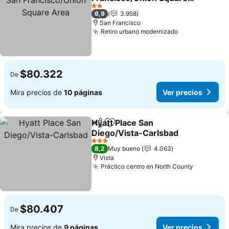
Area
Ver precios
2 Estrellas
6,9
3.958
San Francisco
Retiro urbano modernizado
Ver precios
$80.322
De
Mira precios de
10 páginas
Ver precios
Hyatt Place San
Compartir
Agregar a favoritos
Diego/Vista-Carlsbad
Ver precios
3 Estrellas
8,2
Muy bueno
4.063
Vista
Práctico centro en North County
Ver preci
$80.407
De
Mira precios de
9 páginas
Ver precios