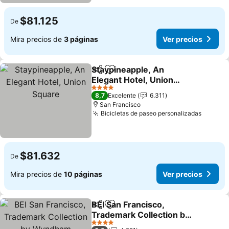
$81.125
De
Mira precios de
3 páginas
Ver precios
Staypineapple, An
Compartir
Agregar a favoritos
Elegant Hotel, Union
Square
Ver precios
4 Estrellas
8,7
Excelente
6.311
San Francisco
Bicicletas de paseo personalizadas
Ver pre
$81.632
De
Mira precios de
10 páginas
Ver precios
BEI San Francisco,
Compartir
Agregar a favoritos
Trademark Collection by
Wyndham
Ver precios
4 Estrellas