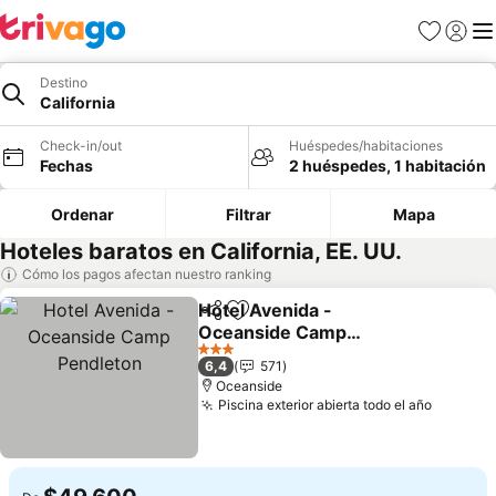
Favoritos
Iniciar 
Me
Destino
California
Check-in/out
Huéspedes/habitaciones
Fechas
2 huéspedes, 1 habitación
Ordenar
Filtrar
Mapa
Hoteles baratos en California, EE. UU.
Cómo los pagos afectan nuestro ranking
Hotel Avenida -
Compartir
Agregar a favoritos
Oceanside Camp
Pendleton
Ver precios
3 Estrellas
6,4
571
Oceanside
Piscina exterior abierta todo el año
Ver pre