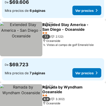
$69.606
De
Mira precios de
6 páginas
Ver precios
Extended Stay America -
Compartir
Agregar a favoritos
San Diego - Oceanside
Ver precios
2 Estrellas
7,1
2.122
Oceanside
Vistas al campo de golf Emerald Isle
Ver pr
$69.723
De
Mira precios de
7 páginas
Ver precios
Ramada by Wyndham
Compartir
Agregar a favoritos
Oceanside
Ver precios
2 Estrellas
6,9
3.302
Oceanside