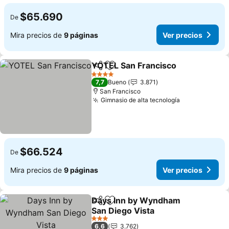
$65.690
De
Mira precios de
9 páginas
Ver precios
YOTEL San Francisco
Compartir
Agregar a favoritos
Ver p
4 Estrellas
7,7
Bueno
3.871
San Francisco
Gimnasio de alta tecnología
Ver precios
$66.524
De
Mira precios de
9 páginas
Ver precios
Days Inn by Wyndham
Compartir
Agregar a favoritos
San Diego Vista
Ver precios
3 Estrellas
6,6
3.762