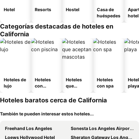
Hotel
Resorts
Hostel
Casa de
Apar
huéspedes
hotel
Categorías destacadas de hoteles en
California
Hoteles de
Hoteles
Hoteles
Hoteles
Hotel
lujo
con
que
con spa
play
piscina
aceptan
mascotas
Hoteles baratos cerca de California
También te pueden interesar estos hoteles...
Freehand Los Angeles
Sonesta Los Angeles Airport LAX
Loews Hollywood Hotel
Sheraton Gateway Los Angeles Hotel