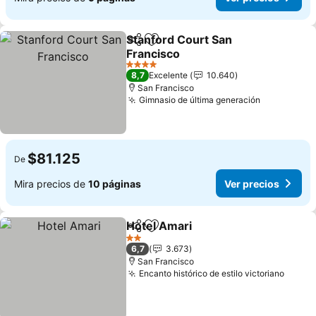
Stanford Court San
Compartir
Agregar a favoritos
Francisco
Ver precios
4 Estrellas
8,7
Excelente
10.640
San Francisco
Gimnasio de última generación
Ver precio
$81.125
De
Mira precios de
10 páginas
Ver precios
Hotel Amari
Compartir
Agregar a favoritos
Ver precios
2 Estrellas
6,7
3.673
San Francisco
Encanto histórico de estilo victoriano
Ver p