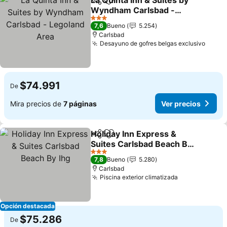
La Quinta Inn & Suites by
Compartir
Agregar a favoritos
Wyndham Carlsbad -
Legoland Area
Ver precios
3 Estrellas
7,6
Bueno
5.254
Carlsbad
Desayuno de gofres belgas exclusivo
Ver p
$74.991
De
Mira precios de
7 páginas
Ver precios
Holiday Inn Express &
Compartir
Agregar a favoritos
Suites Carlsbad Beach By
Ihg
Ver precios
3 Estrellas
7,8
Bueno
5.280
Carlsbad
Piscina exterior climatizada
Ver precios
Opción destacada
$75.286
De