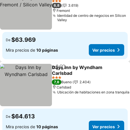
Silicon Valley
Ver precios
3 Estrellas
6,8
3.619
Fremont
Identidad de centro de negocios en Silicon
Valley
$63.969
De
Mira precios de
10 páginas
Ver precios
Days Inn by Wyndham
Compartir
Agregar a favoritos
Carlsbad
Ver precios
3 Estrellas
7,8
Bueno
2.404
Carlsbad
Ubicación de habitaciones en zona tranquila
$64.613
De
Mira precios de
10 páginas
Ver precios