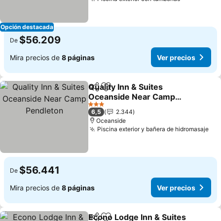
Ver precio
Opción destacada
$56.209
De
Mira precios de
8 páginas
Ver precios
Quality Inn & Suites
Compartir
Agregar a favoritos
Oceanside Near Camp
Pendleton
Ver precios
3 Estrellas
6,5
2.344
Oceanside
Piscina exterior y bañera de hidromasaje
Ver
$56.441
De
Mira precios de
8 páginas
Ver precios
Econo Lodge Inn & Suites