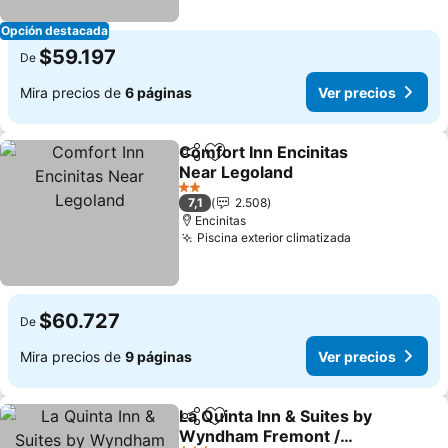
Opción destacada
$59.197
De
Mira precios de
6 páginas
Ver precios
Comfort Inn Encinitas
Compartir
Agregar a favoritos
Near Legoland
Ver precios
2 Estrellas
7,1
2.508
Encinitas
Piscina exterior climatizada
Ver precios
$60.727
De
Mira precios de
9 páginas
Ver precios
La Quinta Inn & Suites by
Compartir
Agregar a favoritos
Wyndham Fremont /