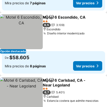
Mira precios de
7 páginas
Ver precios
Motel 6 Escondido, CA
Compartir
Agregar a favoritos
Ver
2 Estrellas
6,5
3.109
Escondido
Diseño interior modernizado
Ver precios
Opción destacada
$58.605
De
Mira precios de
8 páginas
Ver precios
Motel 6 Carlsbad, CA -
Compartir
Agregar a favoritos
Near Legoland
Ver precios
2 Estrellas
6,7
5.401
Carlsbad
Estancia costera que admite mascotas
Ver 