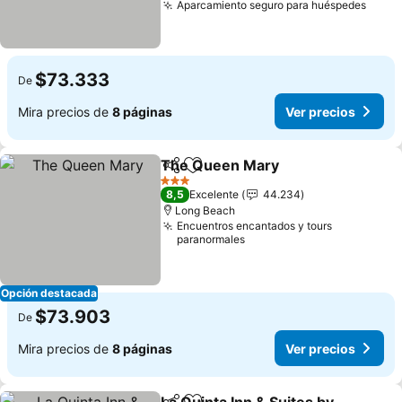
Aparcamiento seguro para huéspedes
Ver p
$73.333
De
Mira precios de
8 páginas
Ver precios
The Queen Mary
Compartir
Agregar a favoritos
Ver preci
3 Estrellas
8,5
Excelente
44.234
Long Beach
Encuentros encantados y tours
paranormales
Opción destacada
$73.903
De
Mira precios de
8 páginas
Ver precios