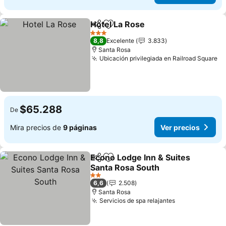
Hotel La Rose
Compartir
Agregar a favoritos
Ver precios
3 Estrellas
8,8
Excelente
3.833
Santa Rosa
Ubicación privilegiada en Railroad Square
Ve
$65.288
De
Mira precios de
9 páginas
Ver precios
Econo Lodge Inn & Suites
Compartir
Agregar a favoritos
Santa Rosa South
Ver precios
2 Estrellas
6,6
2.508
Santa Rosa
Servicios de spa relajantes
Ver precios