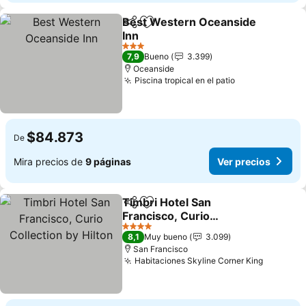
Best Western Oceanside
Compartir
Agregar a favoritos
Inn
Ver precios
3 Estrellas
7,9
Bueno
3.399
Oceanside
Piscina tropical en el patio
Ver precios
$84.873
De
Mira precios de
9 páginas
Ver precios
Timbri Hotel San
Compartir
Agregar a favoritos
Francisco, Curio
Collection by Hilton
Ver precios
4 Estrellas
8,1
Muy bueno
3.099
San Francisco
Habitaciones Skyline Corner King
Ver prec