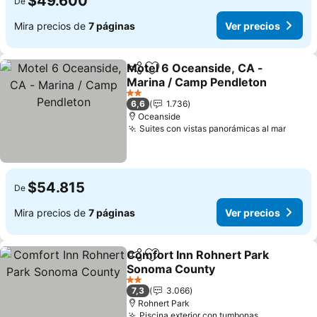
$49.600
De
Mira precios de
7 páginas
Ver precios
Motel 6 Oceanside, CA -
Compartir
Agregar a favoritos
Marina / Camp Pendleton
Ver precios
2 Estrellas
6,6
1.736
Oceanside
Suites con vistas panorámicas al mar
Ver p
$54.815
De
Mira precios de
7 páginas
Ver precios
Comfort Inn Rohnert Park
Compartir
Agregar a favoritos
Sonoma County
Ver precios
2 Estrellas
7,3
3.066
Rohnert Park
Piscina exterior con tumbonas