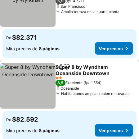
6,9
4.521
San Francisco
Amplia terraza en la cuarta planta
Ver prec
$82.371
De
Mira precios de
8 páginas
Ver precios
Super 8 by Wyndham
Compartir
Agregar a favoritos
Oceanside Downtown
Ver precios
2 Estrellas
8,5
Excelente
1.554
Oceanside
Habitaciones amplias recién renovadas
Ver 
$82.592
De
Mira precios de
8 páginas
Ver precios