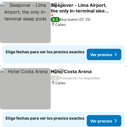
Sleepover - Lima Airport,
Compartir
Agregar a favoritos
the only in-terminal sleep
pods
Ver precios
1 Estrellas
8,2
Muy bueno
25
Callao
Elige fechas para ver los precios exactos
Ver precios
Hotel Costa Arena
Compartir
Agregar a favoritos
Ver pre
/
Puntuación no disponible
Callao
Elige fechas para ver los precios exactos
Ver precios