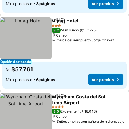
Mira precios de
3 páginas
Ver precios
Limaq Hotel
Compartir
Agregar a favoritos
Ver precios
3 Estrellas
8,2
Muy bueno
2.275
Callao
Cerca del aeropuerto Jorge Chávez
Ver pr
Opción destacada
$57.761
De
Mira precios de
6 páginas
Ver precios
Wyndham Costa del Sol
Compartir
Agregar a favoritos
Lima Airport
Ver precios
4 Estrellas
8,5
Excelente
18.043
Callao
Suites amplias con bañera de hidromasaje
Ve