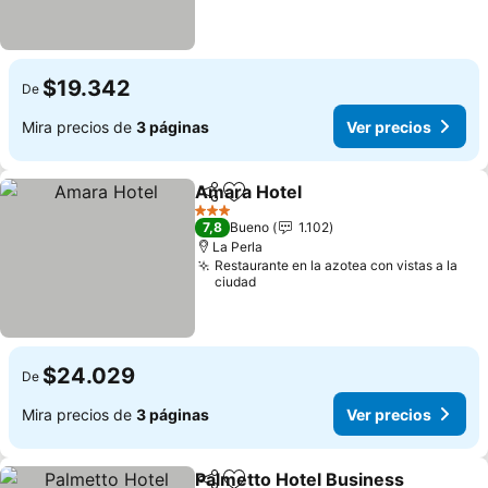
$19.342
De
Mira precios de
3 páginas
Ver precios
Amara Hotel
Compartir
Agregar a favoritos
Ver precios
3 Estrellas
7,8
Bueno
1.102
La Perla
Restaurante en la azotea con vistas a la
ciudad
$24.029
De
Mira precios de
3 páginas
Ver precios
Palmetto Hotel Business