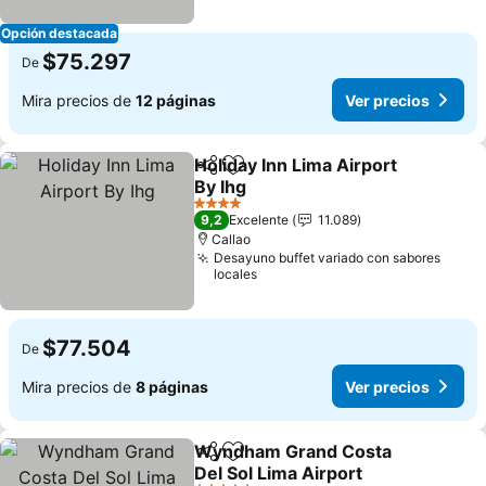
Opción destacada
$75.297
De
Mira precios de
12 páginas
Ver precios
Holiday Inn Lima Airport
Compartir
Agregar a favoritos
By Ihg
Ver precios
4 Estrellas
9,2
Excelente
11.089
Callao
Desayuno buffet variado con sabores
locales
$77.504
De
Mira precios de
8 páginas
Ver precios
Wyndham Grand Costa
Compartir
Agregar a favoritos
Del Sol Lima Airport