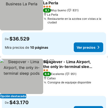
Compartir
Agregar a favoritos
La Perla
Ver precios
3 Estrellas
8,1
Muy bueno
831
La Perla
Restaurante en la azotea con vistas a la
ciudad
$36.529
De
Mira precios de
10 páginas
Ver precios
Sleepover - Lima Airport,
Compartir
Agregar a favoritos
the only in-terminal sleep
pods
Ver precios
2 Estrellas
8,6
Excelente
951
Callao
Consigna de equipaje disponible
Ver preci
Opción destacada
$43.170
De