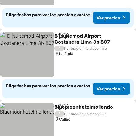
Elige fechas para ver los precios exactos
Ver precios
E |suitemod Airport
Compartir
Agregar a favoritos
Costanera Lima 3b 807
Ver precios
/
Puntuación no disponible
La Perla
Elige fechas para ver los precios exactos
Ver precios
Bluemoonhotelmollendo
Compartir
Agregar a favoritos
V
/
Puntuación no disponible
Callao