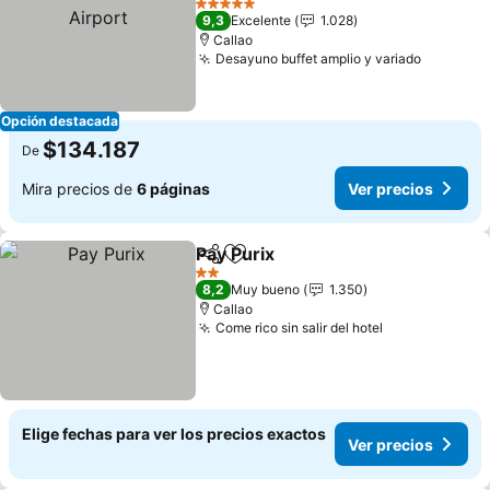
Ver precios
5 Estrellas
9,3
Excelente
1.028
Callao
Desayuno buffet amplio y variado
Ver prec
Opción destacada
$134.187
De
Mira precios de
6 páginas
Ver precios
Pay Purix
Compartir
Agregar a favoritos
Ver precios
2 Estrellas
8,2
Muy bueno
1.350
Callao
Come rico sin salir del hotel
Ver precios
Elige fechas para ver los precios exactos
Ver precios