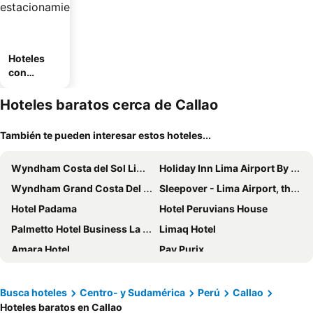
Hoteles
con
estaciona
miento
Hoteles baratos cerca de Callao
También te pueden interesar estos hoteles...
Wyndham Costa del Sol Lima Airport
Holiday Inn Lima Airport By Ihg
Wyndham Grand Costa Del Sol Lima Airport
Sleepover - Lima Airport, the only in-terminal sleep pods
Hotel Padama
Hotel Peruvians House
Palmetto Hotel Business La Perla
Limaq Hotel
Amara Hotel
Pay Purix
Sleepover - Lima Airport, the only in-terminal sleep pods
Busca hoteles
Centro- y Sudamérica
Perú
Callao
Hoteles baratos en Callao