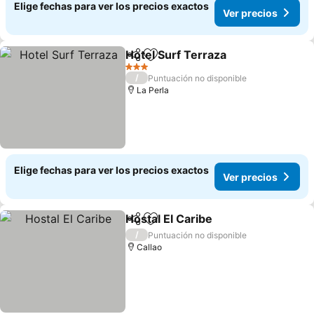
Elige fechas para ver los precios exactos
Ver precios
Hotel Surf Terraza
Compartir
Agregar a favoritos
Ver pre
3 Estrellas
/
Puntuación no disponible
La Perla
Elige fechas para ver los precios exactos
Ver precios
Hostal El Caribe
Compartir
Agregar a favoritos
Ver precio
/
Puntuación no disponible
Callao