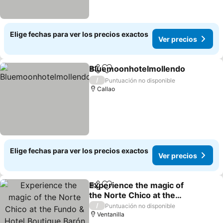
Elige fechas para ver los precios exactos
Ver precios
Bluemoonhotelmollendo
Compartir
Agregar a favoritos
V
/
Puntuación no disponible
Callao
Elige fechas para ver los precios exactos
Ver precios
Experience the magic of
Compartir
Agregar a favoritos
the Norte Chico at the
Fundo & Hotel Boutique
Ver precios
/
Puntuación no disponible
Barón de Huaura.
Ventanilla