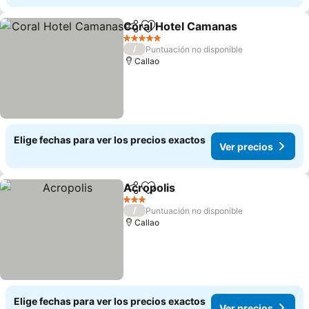
Coral Hotel Camanas
Compartir
Agregar a favoritos
Ver p
5 Estrellas
/
Puntuación no disponible
Callao
Elige fechas para ver los precios exactos
Ver precios
Acropolis
Compartir
Agregar a favoritos
Ver precios
3 Estrellas
/
Puntuación no disponible
Callao
Elige fechas para ver los precios exactos
Ver precios