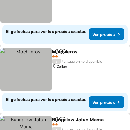
Elige fechas para ver los precios exactos
Ver precios
Mochileros
Compartir
Agregar a favoritos
Ver precios
2 Estrellas
/
Puntuación no disponible
Callao
Elige fechas para ver los precios exactos
Ver precios
Bungalow Jatun Mama
Compartir
Agregar a favoritos
Ver
2 Estrellas
/
Puntuación no disponible