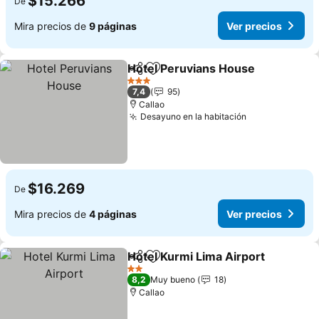
$15.266
De
Mira precios de
9 páginas
Ver precios
Hotel Peruvians House
Compartir
Agregar a favoritos
Ver
3 Estrellas
7,4
95
Callao
Desayuno en la habitación
Ver precios
$16.269
De
Mira precios de
4 páginas
Ver precios
Hotel Kurmi Lima Airport
Compartir
Agregar a favoritos
V
2 Estrellas
8,2
Muy bueno
18
Callao