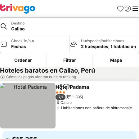
Favoritos
Iniciar 
Me
Destino
Callao
Check-in/out
Huéspedes/habitaciones
Fechas
2 huéspedes, 1 habitación
Ordenar
Filtrar
Mapa
Hoteles baratos en Callao, Perú
Cómo los pagos afectan nuestro ranking
Hotel Padama
Compartir
Agregar a favoritos
Ver precios
3 Estrellas
7,1
1.895
Callao
Habitaciones con bañera de hidromasaje
Ver