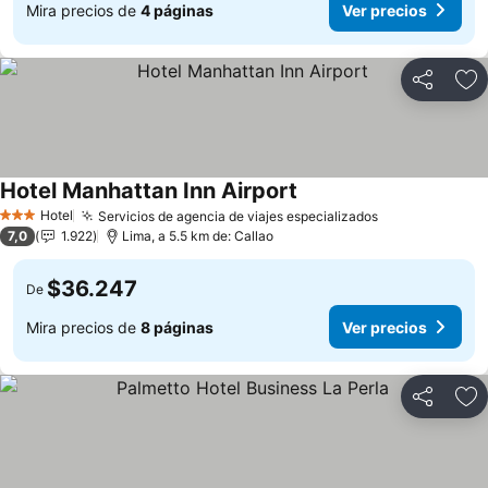
Mira precios de
4 páginas
Ver precios
Compartir
Ag
Hotel Manhattan Inn Airport
Hotel
Servicios de agencia de viajes especializados
3 Estrellas
7,0
1.922
Lima, a 5.5 km de: Callao
$36.247
De
Mira precios de
8 páginas
Ver precios
Compartir
Ag