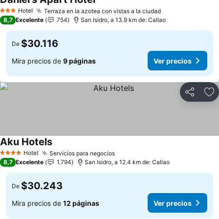
Hotel
Terraza en la azotea con vistas a la ciudad
3 Estrellas
8,7
Excelente
754
San Isidro, a 13.9 km de: Callao
$30.116
De
Mira precios de
9 páginas
Ver precios
Compartir
Ag
Aku Hotels
Hotel
Servicios para negocios
4 Estrellas
8,7
Excelente
1.794
San Isidro, a 12.4 km de: Callao
$30.243
De
Mira precios de
12 páginas
Ver precios