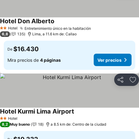
Hotel Don Alberto
Hotel
Entretenimiento único en la habitación
2 Estrellas
6,8
135
Lima, a 11.6 km de: Callao
$16.430
De
Mira precios de
4 páginas
Ver precios
Compartir
Ag
Hotel Kurmi Lima Airport
Hotel
2 Estrellas
8,2
Muy bueno
18
a 8.5 km de: Centro de la ciudad