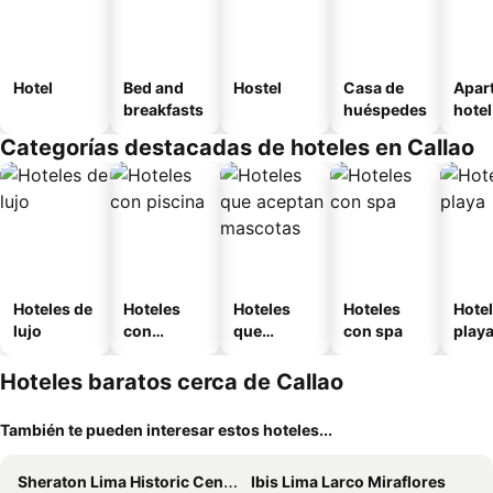
Hotel
Bed and
Hostel
Casa de
Apar
breakfasts
huéspedes
hotel
Categorías destacadas de hoteles en Callao
Hoteles de
Hoteles
Hoteles
Hoteles
Hotel
lujo
con
que
con spa
play
piscina
aceptan
mascotas
Hoteles baratos cerca de Callao
También te pueden interesar estos hoteles...
Sheraton Lima Historic Center
Ibis Lima Larco Miraflores