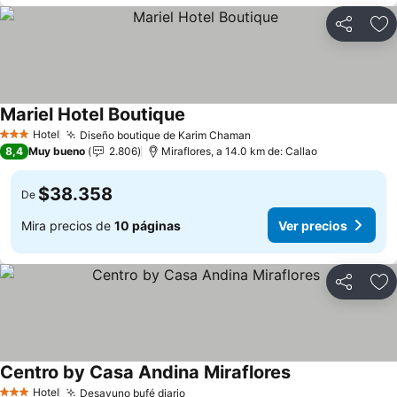
Compartir
Ag
Mariel Hotel Boutique
Hotel
Diseño boutique de Karim Chaman
3 Estrellas
8,4
Muy bueno
2.806
Miraflores, a 14.0 km de: Callao
$38.358
De
Mira precios de
10 páginas
Ver precios
Compartir
Ag
Centro by Casa Andina Miraflores
Hotel
Desayuno bufé diario