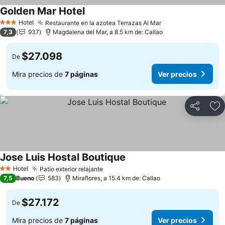
Golden Mar Hotel
Hotel
Restaurante en la azotea Terrazas Al Mar
3 Estrellas
7,3
937
Magdalena del Mar, a 8.5 km de: Callao
$27.098
De
Mira precios de
7 páginas
Ver precios
Compartir
Ag
Jose Luis Hostal Boutique
Hotel
Patio exterior relajante
2 Estrellas
7,5
Bueno
583
Miraflores, a 15.4 km de: Callao
$27.172
De
Mira precios de
7 páginas
Ver precios