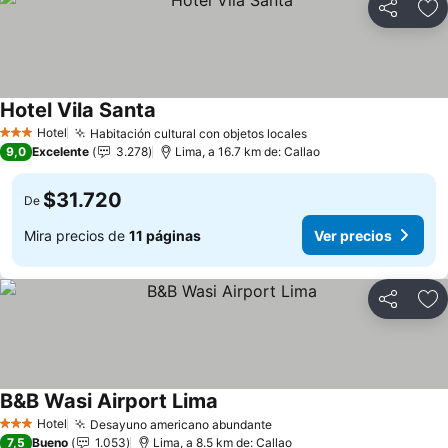
Compartir
Ag
Hotel Vila Santa
Hotel
Habitación cultural con objetos locales
3 Estrellas
9,0
Excelente
3.278
Lima, a 16.7 km de: Callao
$31.720
De
Mira precios de
11 páginas
Ver precios
Compartir
Ag
B&B Wasi Airport Lima
Hotel
Desayuno americano abundante
3 Estrellas
7,5
Bueno
1.053
Lima, a 8.5 km de: Callao