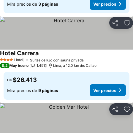
Mira precios de
3 páginas
Ver precios
Compartir
Ag
Hotel Carrera
Hotel
Suites de lujo con sauna privada
4 Estrellas
8,2
Muy bueno
1.491
Lima, a 12.0 km de: Callao
$26.413
De
Mira precios de
9 páginas
Ver precios
Compartir
Ag