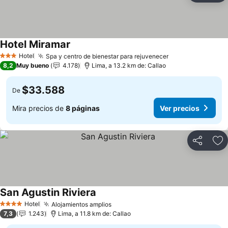
Hotel Miramar
Hotel
Spa y centro de bienestar para rejuvenecer
3 Estrellas
8,2
Muy bueno
4.178
Lima, a 13.2 km de: Callao
$33.588
De
Mira precios de
8 páginas
Ver precios
Compartir
Ag
San Agustin Riviera
Hotel
Alojamientos amplios
4 Estrellas
7,3
1.243
Lima, a 11.8 km de: Callao