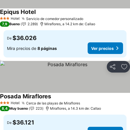
Epiqus Hotel
Hotel
Servicio de comedor personalizado
3 Estrellas
7,9
Bueno
2.289
Miraflores, a 14.2 km de: Callao
$36.026
De
Mira precios de
8 páginas
Ver precios
Compartir
Ag
Posada Miraflores
Hotel
Cerca de las playas de Miraflores
3 Estrellas
8,4
Muy bueno
223
Miraflores, a 14.3 km de: Callao
$36.121
De