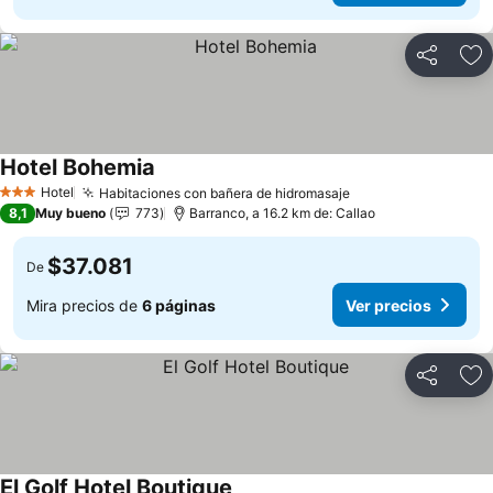
Compartir
Ag
Hotel Bohemia
Hotel
Habitaciones con bañera de hidromasaje
3 Estrellas
8,1
Muy bueno
773
Barranco, a 16.2 km de: Callao
$37.081
De
Mira precios de
6 páginas
Ver precios
Compartir
Ag
El Golf Hotel Boutique