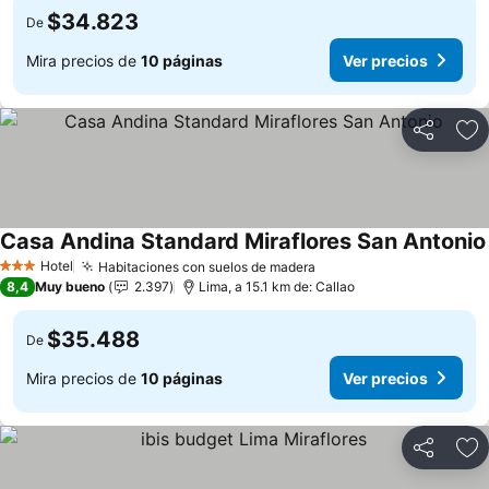
$34.823
De
Mira precios de
10 páginas
Ver precios
Compartir
Ag
Casa Andina Standard Miraflores San Antonio
Hotel
Habitaciones con suelos de madera
3 Estrellas
8,4
Muy bueno
2.397
Lima, a 15.1 km de: Callao
$35.488
De
Mira precios de
10 páginas
Ver precios
Compartir
Ag