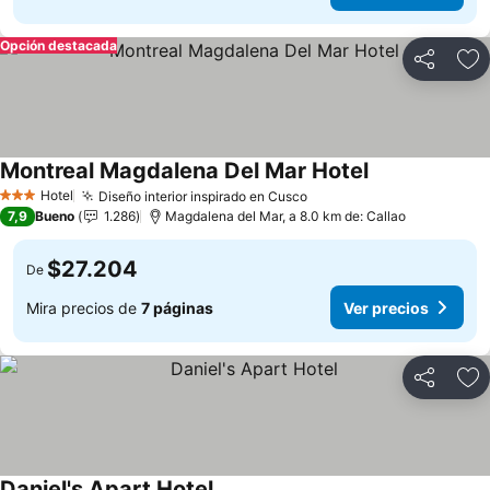
Opción destacada
Compartir
Ag
Montreal Magdalena Del Mar Hotel
Hotel
Diseño interior inspirado en Cusco
3 Estrellas
7,9
Bueno
1.286
Magdalena del Mar, a 8.0 km de: Callao
$27.204
De
Mira precios de
7 páginas
Ver precios
Compartir
Ag
Daniel's Apart Hotel