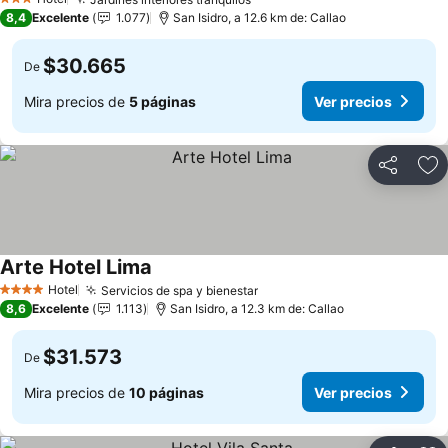
3 Estrellas
8,4
Excelente
1.077
San Isidro, a 12.6 km de: Callao
$30.665
De
Mira precios de
5 páginas
Ver precios
Compartir
Ag
Arte Hotel Lima
Hotel
Servicios de spa y bienestar
4 Estrellas
8,6
Excelente
1.113
San Isidro, a 12.3 km de: Callao
$31.573
De
Mira precios de
10 páginas
Ver precios