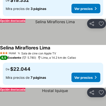
$19.332
De
Mira precios de
3 páginas
Ver precios
Opción destacada
Compartir
Ag
Selina Miraflores Lima
Hotel
Sala de cine con Apple TV
3 Estrellas
8,5
Excelente
5.780
Lima, a 14.2 km de: Callao
$22.044
De
Mira precios de
7 páginas
Ver precios
Opción destacada
Compartir
Ag