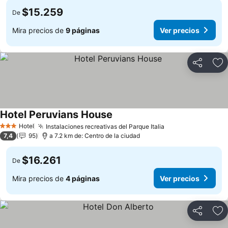
$15.259
De
Mira precios de
9 páginas
Ver precios
Compartir
Ag
Hotel Peruvians House
Hotel
Instalaciones recreativas del Parque Italia
3 Estrellas
7,4
95
a 7.2 km de: Centro de la ciudad
$16.261
De
Mira precios de
4 páginas
Ver precios
Compartir
Ag