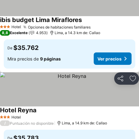
ibis budget Lima Miraflores
Hotel
Opciones de habitaciones familiares
3 Estrellas
8,8
Excelente
4.953
Lima, a 14.3 km de: Callao
$35.762
De
Mira precios de
9 páginas
Ver precios
Compartir
Ag
Hotel Reyna
Hotel
3 Estrellas
/
Lima, a 14.9 km de: Callao
Puntuación no disponible
$35.783
De