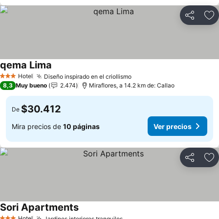
Compartir
Ag
qema Lima
Hotel
Diseño inspirado en el criollismo
3 Estrellas
8,3
Muy bueno
2.474
Miraflores, a 14.2 km de: Callao
$30.412
De
Mira precios de
10 páginas
Ver precios
Compartir
Ag
Sori Apartments
Hotel
Jardines interiores tranquilos