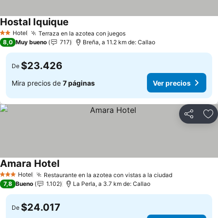
Hostal Iquique
Hotel
Terraza en la azotea con juegos
2 Estrellas
8,0
Muy bueno
717
Breña, a 11.2 km de: Callao
$23.426
De
Mira precios de
7 páginas
Ver precios
Compartir
Ag
Amara Hotel
Hotel
Restaurante en la azotea con vistas a la ciudad
3 Estrellas
7,8
Bueno
1.102
La Perla, a 3.7 km de: Callao
$24.017
De