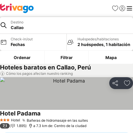
Favoritos
Iniciar 
Me
Destino
Callao
Check-in/out
Huéspedes/habitaciones
Fechas
2 huéspedes, 1 habitación
Ordenar
Filtrar
Mapa
Hoteles baratos en Callao, Perú
Cómo los pagos afectan nuestro ranking
Compartir
Ag
Hotel Padama
Hotel
Bañeras de hidromasaje en las suites
3 Estrellas
7,1
1.895
a 7.3 km de: Centro de la ciudad