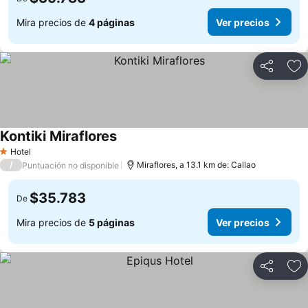
Mira precios de
4 páginas
Ver precios
Compartir
Ag
Kontiki Miraflores
Hotel
1 Estrellas
/
Miraflores, a 13.1 km de: Callao
Puntuación no disponible
$35.783
De
Mira precios de
5 páginas
Ver precios
Compartir
Ag