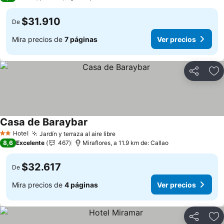
$31.910
De
Mira precios de
7 páginas
Ver precios
Compartir
Ag
Casa de Baraybar
Hotel
Jardín y terraza al aire libre
2 Estrellas
8,6
Excelente
467
Miraflores, a 11.9 km de: Callao
$32.617
De
Mira precios de
4 páginas
Ver precios
Compartir
Ag