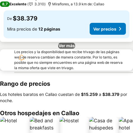
3 Estrellas
8,7
Excelente
3.310
Miraflores, a 13.9 km de: Callao
$38.379
De
Mira precios de
12 páginas
Ver precios
Ver más
Los precios y la disponibilidad que recibe trivago de las páginas
web de reserva cambian de manera constante. Por lo tanto, es
posible que no siempre encuentres en una página web de reserva
la misma oferta que viste en trivago.
Rango de precios
Los hoteles baratos en Callao cuestan de
‎$15.259
a
‎$38.379
por
noche.
Otros hospedajes en Callao