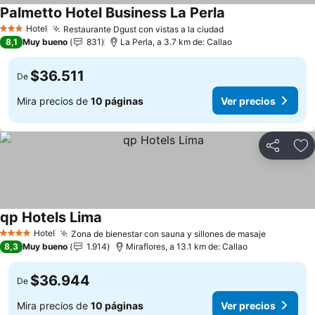
Palmetto Hotel Business La Perla
Hotel
Restaurante Dgust con vistas a la ciudad
3 Estrellas
8,1
Muy bueno
831
La Perla, a 3.7 km de: Callao
$36.511
De
Mira precios de
10 páginas
Ver precios
Compartir
Ag
qp Hotels Lima
Hotel
Zona de bienestar con sauna y sillones de masaje
4 Estrellas
8,3
Muy bueno
1.914
Miraflores, a 13.1 km de: Callao
$36.944
De
Mira precios de
10 páginas
Ver precios