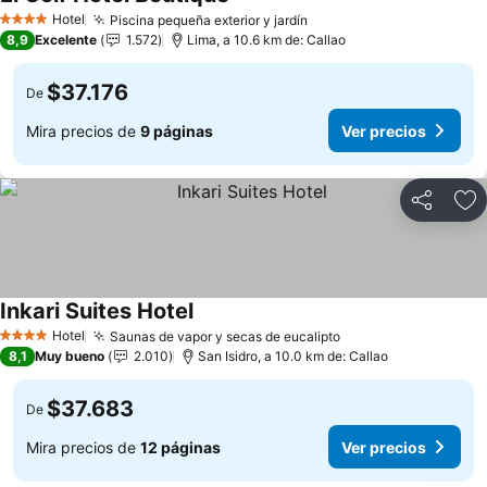
Hotel
Piscina pequeña exterior y jardín
4 Estrellas
8,9
Excelente
1.572
Lima, a 10.6 km de: Callao
$37.176
De
Mira precios de
9 páginas
Ver precios
Compartir
Ag
Inkari Suites Hotel
Hotel
Saunas de vapor y secas de eucalipto
4 Estrellas
8,1
Muy bueno
2.010
San Isidro, a 10.0 km de: Callao
$37.683
De
Mira precios de
12 páginas
Ver precios