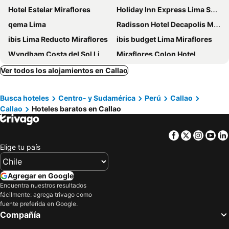
Hotel Estelar Miraflores
Holiday Inn Express Lima San Isidro By Ihg
qema Lima
Radisson Hotel Decapolis Miraflores
ibis Lima Reducto Miraflores
ibis budget Lima Miraflores
Wyndham Costa del Sol Lima Airport
Miraflores Colon Hotel
Centro by Casa Andina Miraflores
Hotel Candamo
Ver todos los alojamientos en Callao
Hotel Carrera
Nobility Grand Hotel
Busca hoteles
Centro- y Sudamérica
Perú
Callao
Dazzler by Wyndham Lima Miraflores
El Pardo Lima - A DoubleTree by Hilton Hotel
Callao
Hoteles baratos en Callao
Holiday Inn Lima Miraflores By Ihg
ibis Styles Lima Benavides Miraflores
Hotel Miramar
Nhow Lima
Facebook
Twitter
Insta
Yo
Holiday Inn Lima Airport By Ihg
Casa Andina Standard Miraflores San Antonio
Elige tu país
Dazzler by Wyndham Lima San Isidro
Radisson RED Miraflores
INNSiDE by Meliá Lima Miraflores
Hilton Garden Inn Lima Miraflores
Agregar en Google
Encuentra nuestros resultados
Casa Andina Premium Miraflores
Aloft by Marriott Lima Miraflores
fácilmente: agrega trivago como
AC Hotel by Marriott Lima Miraflores
NM Lima Hotel
fuente preferida en Google.
Compañía
Casa Andina Premium San Isidro
Selina Miraflores Lima