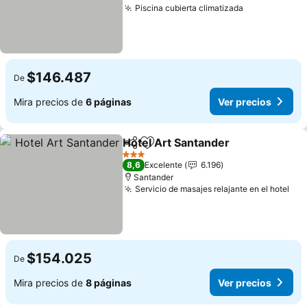
Piscina cubierta climatizada
$146.487
De
Mira precios de
6 páginas
Ver precios
Hotel Art Santander
Compartir
Agregar a favoritos
3 Estrellas
8,6
Excelente
6.196
Santander
Servicio de masajes relajante en el hotel
$154.025
De
Mira precios de
8 páginas
Ver precios