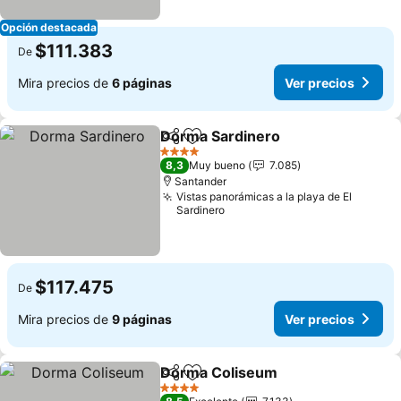
Opción destacada
$111.383
De
Mira precios de
6 páginas
Ver precios
Dorma Sardinero
Compartir
Agregar a favoritos
4 Estrellas
8,3
Muy bueno
7.085
Santander
Vistas panorámicas a la playa de El
Sardinero
$117.475
De
Mira precios de
9 páginas
Ver precios
Dorma Coliseum
Compartir
Agregar a favoritos
4 Estrellas