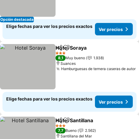
Opción destacada
Elige fechas para ver los precios exactos
Ver precios
Hotel Soraya
Compartir
Agregar a favoritos
3 Estrellas
8,1
Muy bueno
1.938
Suances
Hamburguesas de ternera caseras de autor
Elige fechas para ver los precios exactos
Ver precios
Hotel Santillana
Compartir
Agregar a favoritos
3 Estrellas
7,7
Bueno
2.562
Santillana del Mar