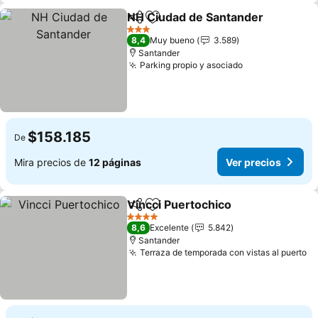
NH Ciudad de Santander
Compartir
Agregar a favoritos
3 Estrellas
8,4
Muy bueno
3.589
Santander
Parking propio y asociado
$158.185
De
Mira precios de
12 páginas
Ver precios
Vincci Puertochico
Compartir
Agregar a favoritos
4 Estrellas
8,6
Excelente
5.842
Santander
Terraza de temporada con vistas al puerto