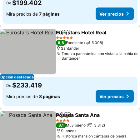
$199.402
De
Mira precios de
7 páginas
Ver precios
Eurostars Hotel Real
Compartir
Agregar a favoritos
5 Estrellas
8,8
Excelente
5.008
Santander
Terraza panorámica con vistas a la bahía de
Santander
Opción destacada
$233.419
De
Mira precios de
8 páginas
Ver precios
Posada Santa Ana
Compartir
Agregar a favoritos
4 Estrellas
8,1
Muy bueno
3.812
Suances
Histórica mansión cántabra de piedra