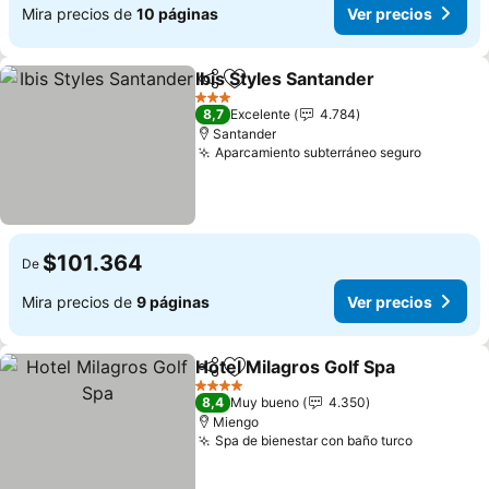
Mira precios de
10 páginas
Ver precios
Ibis Styles Santander
Compartir
Agregar a favoritos
3 Estrellas
8,7
Excelente
4.784
Santander
Aparcamiento subterráneo seguro
$101.364
De
Mira precios de
9 páginas
Ver precios
Hotel Milagros Golf Spa
Compartir
Agregar a favoritos
4 Estrellas
8,4
Muy bueno
4.350
Miengo
Spa de bienestar con baño turco