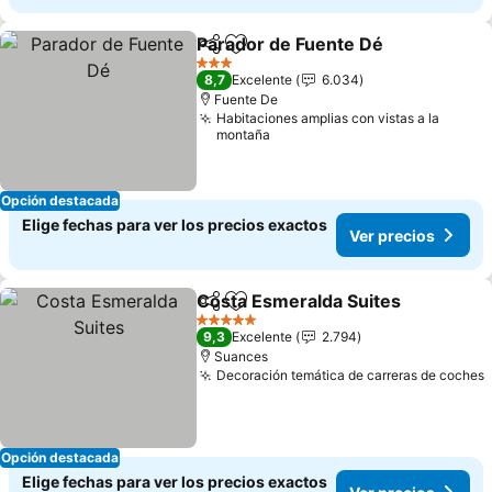
Parador de Fuente Dé
Compartir
Agregar a favoritos
3 Estrellas
8,7
Excelente
6.034
Fuente De
Habitaciones amplias con vistas a la
montaña
Opción destacada
Elige fechas para ver los precios exactos
Ver precios
Costa Esmeralda Suites
Compartir
Agregar a favoritos
5 Estrellas
9,3
Excelente
2.794
Suances
Decoración temática de carreras de coches
Opción destacada
Elige fechas para ver los precios exactos