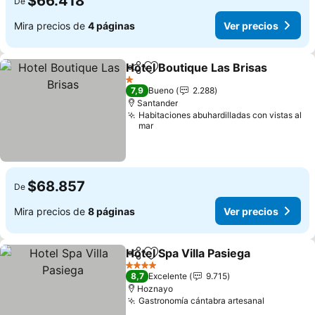
$66.418
De
Mira precios de
4 páginas
Ver precios
Hotel Boutique Las Brisas
Compartir
Agregar a favoritos
1 Estrellas
7,9
Bueno
2.288
Santander
Habitaciones abuhardilladas con vistas al
mar
$68.857
De
Mira precios de
8 páginas
Ver precios
Hotel Spa Villa Pasiega
Compartir
Agregar a favoritos
4 Estrellas
8,7
Excelente
9.715
Hoznayo
Gastronomía cántabra artesanal