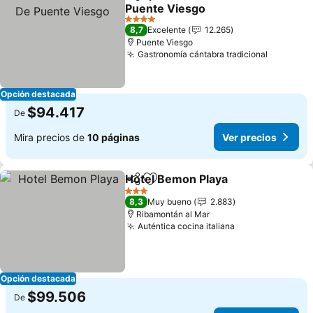
Compartir
Agregar a favoritos
Puente Viesgo
4 Estrellas
8,7
Excelente
12.265
Puente Viesgo
Gastronomía cántabra tradicional
Opción destacada
$94.417
De
Mira precios de
10 páginas
Ver precios
Hotel Bemon Playa
Compartir
Agregar a favoritos
3 Estrellas
8,3
Muy bueno
2.883
Ribamontán al Mar
Auténtica cocina italiana
Opción destacada
$99.506
De