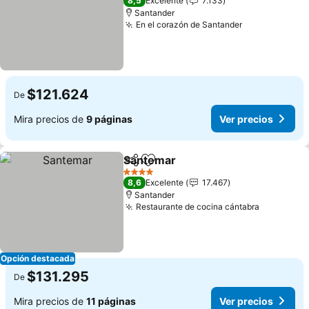
8,5
Excelente
7.133
Santander
En el corazón de Santander
$121.624
De
Mira precios de
9 páginas
Ver precios
Santemar
Compartir
Agregar a favoritos
4 Estrellas
8,6
Excelente
17.467
Santander
Restaurante de cocina cántabra
Opción destacada
$131.295
De
Mira precios de
11 páginas
Ver precios