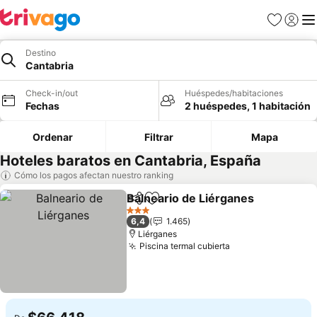
Favoritos
Iniciar 
Me
Destino
Cantabria
Check-in/out
Huéspedes/habitaciones
Fechas
2 huéspedes, 1 habitación
Ordenar
Filtrar
Mapa
Hoteles baratos en Cantabria, España
Cómo los pagos afectan nuestro ranking
Balneario de Liérganes
Compartir
Agregar a favoritos
3 Estrellas
6,4
1.465
Liérganes
Piscina termal cubierta