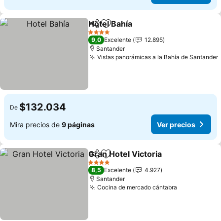
Hotel Bahía
Compartir
Agregar a favoritos
4 Estrellas
9,0
Excelente
12.895
Santander
Vistas panorámicas a la Bahía de Santander
$132.034
De
Mira precios de
9 páginas
Ver precios
Gran Hotel Victoria
Compartir
Agregar a favoritos
4 Estrellas
8,5
Excelente
4.927
Santander
Cocina de mercado cántabra