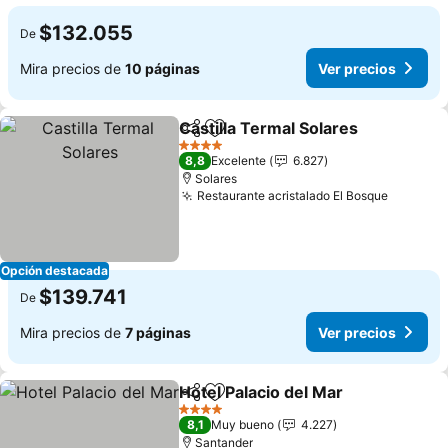
$132.055
De
Mira precios de
10 páginas
Ver precios
Castilla Termal Solares
Compartir
Agregar a favoritos
4 Estrellas
8,8
Excelente
6.827
Solares
Restaurante acristalado El Bosque
Opción destacada
$139.741
De
Mira precios de
7 páginas
Ver precios
Hotel Palacio del Mar
Compartir
Agregar a favoritos
4 Estrellas
8,1
Muy bueno
4.227
Santander