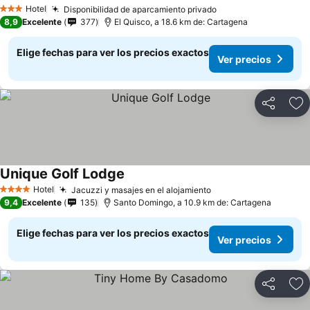
Ver precios
Hotel
Disponibilidad de aparcamiento privado
Ver precios
3 Estrellas
8,9
Excelente
377
El Quisco, a 18.6 km de: Cartagena
Elige fechas para ver los precios exactos
Ver precios
Compartir
Ag
Unique Golf Lodge
Ver precios
Hotel
Jacuzzi y masajes en el alojamiento
Ver precios
4 Estrellas
9,4
Excelente
135
Santo Domingo, a 10.9 km de: Cartagena
Elige fechas para ver los precios exactos
Ver precios
Compartir
Ag