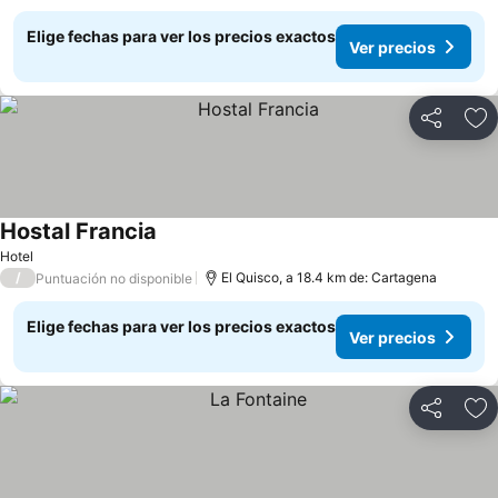
Elige fechas para ver los precios exactos
Ver precios
Compartir
Ag
Hostal Francia
Ver precios
Hotel
/
El Quisco, a 18.4 km de: Cartagena
Puntuación no disponible
Elige fechas para ver los precios exactos
Ver precios
Compartir
Ag