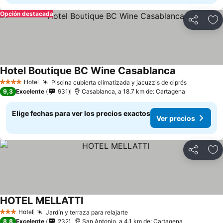
Opción destacada
Compartir
Ag
Hotel Boutique BC Wine Casablanca
Ver precios
Hotel
Piscina cubierta climatizada y jacuzzis de ciprés
Ver preci
4 Estrellas
9,3
Excelente
931
Casablanca, a 18.7 km de: Cartagena
Elige fechas para ver los precios exactos
Ver precios
Compartir
Ag
HOTEL MELLATTI
Ver precios
Hotel
Jardín y terraza para relajarte
Ver precios
3 Estrellas
8,8
Excelente
232
San Antonio, a 4.1 km de: Cartagena