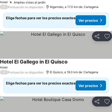
Hotel
Amplias vistas al jardín
Ver precios
/
Algarrobo, a 17.0 km de: Cartagena
Puntuación no disponible
Elige fechas para ver los precios exactos
Ver precios
Compartir
Ag
Hotel El Gallego in El Quisco
Ver precios
Hotel
/
El Quisco, a 18.0 km de: Cartagena
Puntuación no disponible
Elige fechas para ver los precios exactos
Ver precios
Compartir
Ag