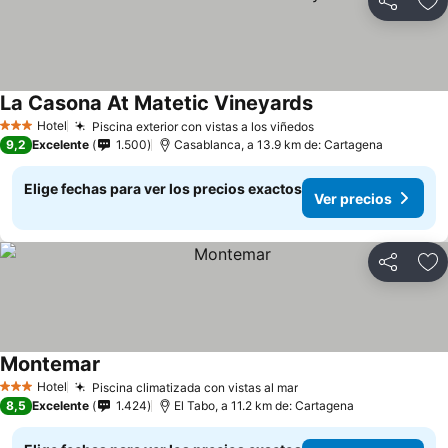
Compartir
Ag
La Casona At Matetic Vineyards
Ver precios
Hotel
Piscina exterior con vistas a los viñedos
Ver precios
3 Estrellas
9,2
Excelente
1.500
Casablanca, a 13.9 km de: Cartagena
Elige fechas para ver los precios exactos
Ver precios
Compartir
Ag
Montemar
Ver precios
Hotel
Piscina climatizada con vistas al mar
Ver precios
3 Estrellas
8,5
Excelente
1.424
El Tabo, a 11.2 km de: Cartagena