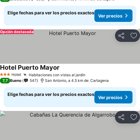
Elige fechas para ver los precios exactos
Ver precios
Opción destacada
Compartir
Ag
Hotel Puerto Mayor
Ver precios
Hotel
Habitaciones con vistas al jardín
Ver precios
3 Estrellas
7,7
Bueno
547
San Antonio, a 4.5 km de: Cartagena
Elige fechas para ver los precios exactos
Ver precios
Compartir
Ag