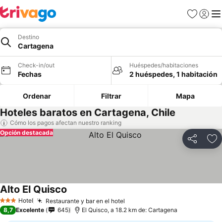
Favoritos
Iniciar 
Me
Destino
Cartagena
Check-in/out
Huéspedes/habitaciones
Fechas
2 huéspedes, 1 habitación
Ordenar
Filtrar
Mapa
Hoteles baratos en Cartagena, Chile
Cómo los pagos afectan nuestro ranking
Opción destacada
Compartir
Ag
Alto El Quisco
Ver precios
Hotel
Restaurante y bar en el hotel
Ver precios
3 Estrellas
8,7
Excelente
645
El Quisco, a 18.2 km de: Cartagena