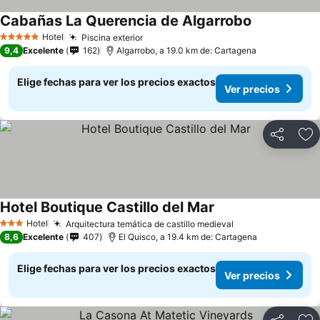
Cabañas La Querencia de Algarrobo
Ver precios
Hotel
Piscina exterior
Ver precios
5 Estrellas
9,4
Excelente
162
Algarrobo, a 19.0 km de: Cartagena
Elige fechas para ver los precios exactos
Ver precios
Compartir
Ag
Hotel Boutique Castillo del Mar
Ver precios
Hotel
Arquitectura temática de castillo medieval
Ver precios
3 Estrellas
8,6
Excelente
407
El Quisco, a 19.4 km de: Cartagena
Elige fechas para ver los precios exactos
Ver precios