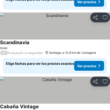
Ver precios
Compartir
Ag
Scandinavia
Ver precios
Hotel
/
Santiago, a 10.8 km de: Cartagena
Puntuación no disponible
Elige fechas para ver los precios exactos
Ver precios
Compartir
Ag
Cabaña Vintage
Ver precios