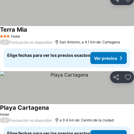
Compartir
Ag
Terra Mia
Ver precios
Hotel
3 Estrellas
/
San Antonio, a 4.1 km de: Cartagena
Puntuación no disponible
Elige fechas para ver los precios exactos
Ver precios
Compartir
Ag
Playa Cartagena
Ver precios
Hotel
/
a 0.4 km de: Centro de la ciudad
Puntuación no disponible
Elige fechas para ver los precios exactos