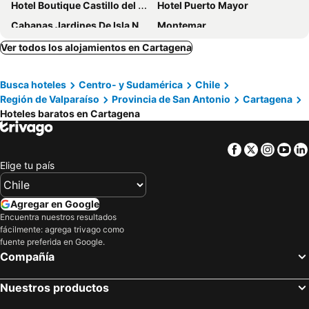
Hotel Boutique Castillo del Mar
Hotel Puerto Mayor
Cabanas Jardines De Isla Negra
Montemar
HOTEL MELLATTI
Cabañas Patio Esmeralda
Ver todos los alojamientos en Cartagena
Cabañas La Querencia de Algarrobo
Alhambra Hotel
Busca hoteles
Centro- y Sudamérica
Chile
Piedra Mar
Cabaña Vintage
Región de Valparaíso
Provincia de San Antonio
Cartagena
Hotel Rocas de Santo Domingo
Hotel Boutique BC Wine Casablanca
Hoteles baratos en Cartagena
Unique Golf Lodge
Cabanas Quisco
La Casona At Matetic Vineyards
Parque San Juan - Héroes Parques
Facebook
Twitter
Insta
Yo
Elige tu país
Hostal Boutique Reina Del Mar
Gran riviera
Tiny Home By Casadomo
Cabanas Diquens El Tabo
Agregar en Google
Departamento Rocas de Santo Domingo Barrio Golf
Encuentra nuestros resultados
fácilmente: agrega trivago como
fuente preferida en Google.
Compañía
Nuestros productos