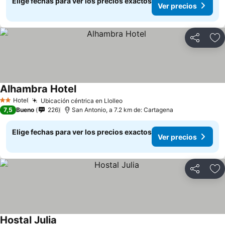
Elige fechas para ver los precios exactos
Ver precios
Compartir
Ag
Alhambra Hotel
Ver precios
Hotel
Ubicación céntrica en Llolleo
Ver precios
2 Estrellas
7,5
Bueno
226
San Antonio, a 7.2 km de: Cartagena
Elige fechas para ver los precios exactos
Ver precios
Compartir
Ag
Hostal Julia