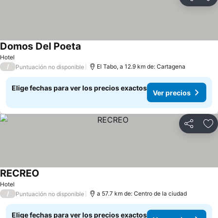
Compartir
Ag
Domos Del Poeta
Ver precios
Hotel
/
El Tabo, a 12.9 km de: Cartagena
Puntuación no disponible
Elige fechas para ver los precios exactos
Ver precios
Compartir
Ag
RECREO
Ver precios
Hotel
/
a 57.7 km de: Centro de la ciudad
Puntuación no disponible
Elige fechas para ver los precios exactos