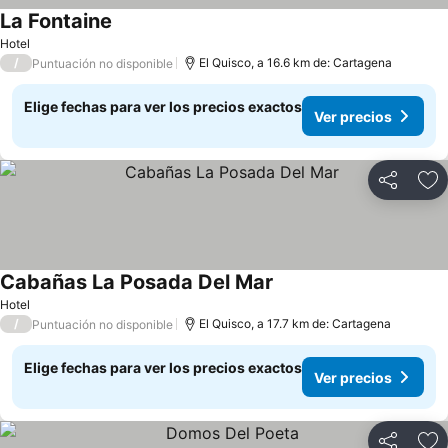
La Fontaine
Ver precios
Hotel
/
El Quisco, a 16.6 km de: Cartagena
Puntuación no disponible
Elige fechas para ver los precios exactos
Ver precios
Compartir
Ag
Cabañas La Posada Del Mar
Ver precios
Hotel
/
El Quisco, a 17.7 km de: Cartagena
Puntuación no disponible
Elige fechas para ver los precios exactos
Ver precios