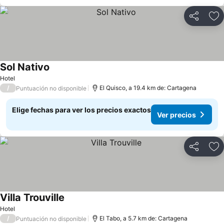
Compartir
Ag
Sol Nativo
Ver precios
Hotel
/
El Quisco, a 19.4 km de: Cartagena
Puntuación no disponible
Elige fechas para ver los precios exactos
Ver precios
Compartir
Ag
Villa Trouville
Ver precios
Hotel
/
El Tabo, a 5.7 km de: Cartagena
Puntuación no disponible