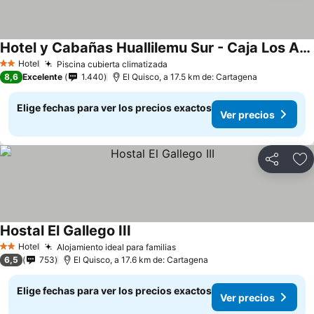
Hotel y Cabañas Huallilemu Sur - Caja Los Andes
Ver precios
Hotel
Piscina cubierta climatizada
Ver precios
2 Estrellas
8,6
Excelente
1.440
El Quisco, a 17.5 km de: Cartagena
Elige fechas para ver los precios exactos
Ver precios
Compartir
Ag
Hostal El Gallego III
Ver precios
Hotel
Alojamiento ideal para familias
Ver precios
2 Estrellas
6,5
753
El Quisco, a 17.6 km de: Cartagena
Elige fechas para ver los precios exactos
Ver precios