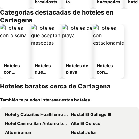
breakfasts
to
huéspedes
hotel
amueblad
Categorías destacadas de hoteles en
o
Cartagena
Hoteles
Hoteles
Hoteles de
Hoteles
con
que
playa
con
piscina
aceptan
estaciona
mascotas
miento
Hoteles baratos cerca de Cartagena
También te pueden interesar estos hoteles...
Hotel y Cabañas Huallilemu Sur - Caja Los Andes
Hostal El Gallego III
Hotel Casino San Antonio by Enjoy
Alto El Quisco
Altomiramar
Hostal Julia