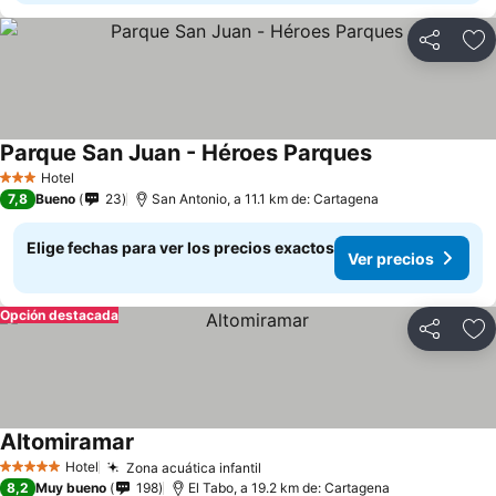
Compartir
Ag
Parque San Juan - Héroes Parques
Ver precios
Hotel
3 Estrellas
7,8
Bueno
23
San Antonio, a 11.1 km de: Cartagena
Elige fechas para ver los precios exactos
Ver precios
Opción destacada
Compartir
Ag
Altomiramar
Ver precios
Hotel
Zona acuática infantil
Ver precios
5 Estrellas
8,2
Muy bueno
198
El Tabo, a 19.2 km de: Cartagena