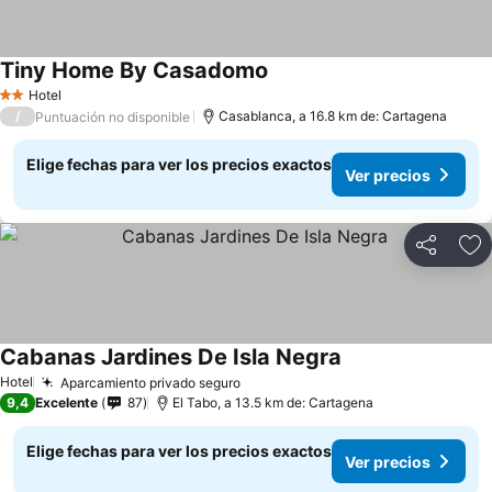
Tiny Home By Casadomo
Ver precios
Hotel
2 Estrellas
/
Casablanca, a 16.8 km de: Cartagena
Puntuación no disponible
Elige fechas para ver los precios exactos
Ver precios
Compartir
Ag
Cabanas Jardines De Isla Negra
Ver precios
Hotel
Aparcamiento privado seguro
Ver precios
9,4
Excelente
87
El Tabo, a 13.5 km de: Cartagena
Elige fechas para ver los precios exactos
Ver precios