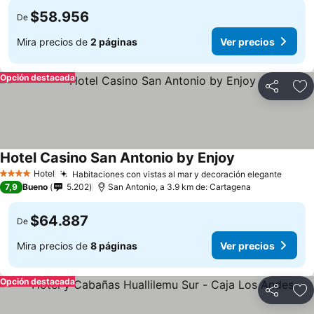
$58.956
De
Mira precios de
2 páginas
Ver precios
Opción destacada
Compartir
Ag
Hotel Casino San Antonio by Enjoy
Ver precios
Hotel
Habitaciones con vistas al mar y decoración elegante
Ver pr
4 Estrellas
7,9
Bueno
5.202
San Antonio, a 3.9 km de: Cartagena
$64.887
De
Mira precios de
8 páginas
Ver precios
Opción destacada
Compartir
Ag