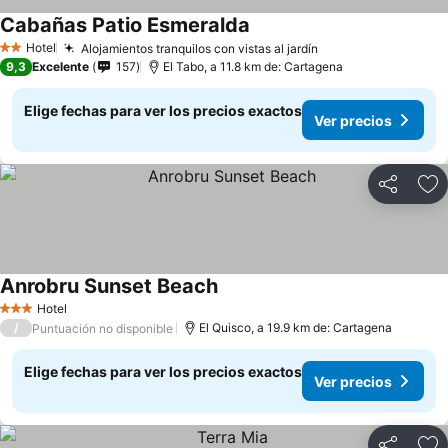
Cabañas Patio Esmeralda
Ver precios
Hotel
Alojamientos tranquilos con vistas al jardín
Ver precios
2 Estrellas
9,3
Excelente
157
El Tabo, a 11.8 km de: Cartagena
Elige fechas para ver los precios exactos
Ver precios
Compartir
Ag
Anrobru Sunset Beach
Ver precios
Hotel
3 Estrellas
/
El Quisco, a 19.9 km de: Cartagena
Puntuación no disponible
Elige fechas para ver los precios exactos
Ver precios