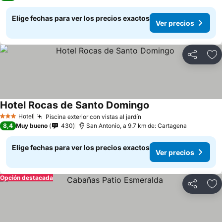
Elige fechas para ver los precios exactos
Ver precios
Compartir
Ag
Hotel Rocas de Santo Domingo
Ver precios
Hotel
Piscina exterior con vistas al jardín
Ver precios
3 Estrellas
8,4
Muy bueno
430
San Antonio, a 9.7 km de: Cartagena
Elige fechas para ver los precios exactos
Ver precios
Opción destacada
Compartir
Ag