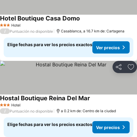
Hotel Boutique Casa Domo
Ver precios
Hotel
3 Estrellas
/
Casablanca, a 16.7 km de: Cartagena
Puntuación no disponible
Elige fechas para ver los precios exactos
Ver precios
Compartir
Ag
Hostal Boutique Reina Del Mar
Ver precios
Hotel
3 Estrellas
/
a 0.2 km de: Centro de la ciudad
Puntuación no disponible
Elige fechas para ver los precios exactos
Ver precios