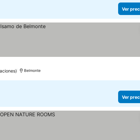
Ver prec
aciones)
Belmonte
Ver prec