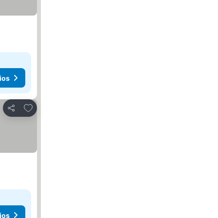
ios
Agregar a favoritos
Compartir
ios