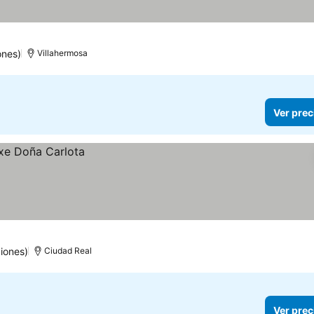
ones)
Villahermosa
Ver prec
iones)
Ciudad Real
Ver prec