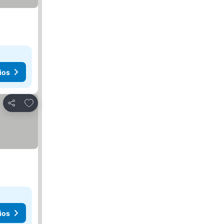
ios
Agregar a favoritos
Compartir
ios