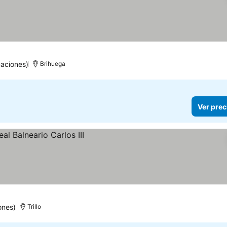
uaciones)
Brihuega
Ver prec
ones)
Trillo