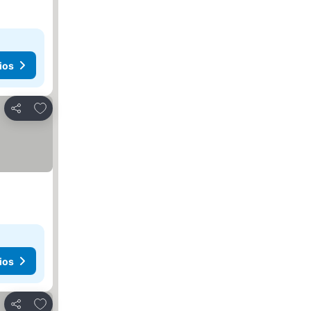
ios
Agregar a favoritos
Compartir
ios
Agregar a favoritos
Compartir