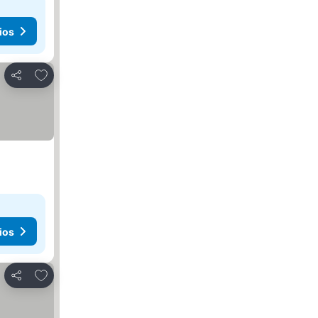
ios
Agregar a favoritos
Compartir
ios
Agregar a favoritos
Compartir