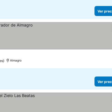
Ver prec
es)
Almagro
Ver prec