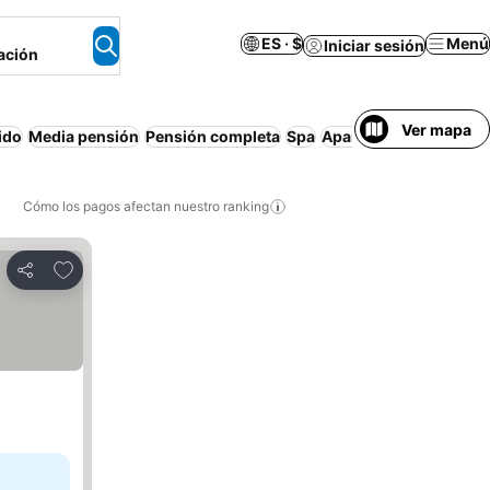
ES · $
Menú
Iniciar sesión
ación
Ver mapa
ido
Media pensión
Pensión completa
Spa
Apartamento amuebla
Cómo los pagos afectan nuestro ranking
Agregar a favoritos
Compartir