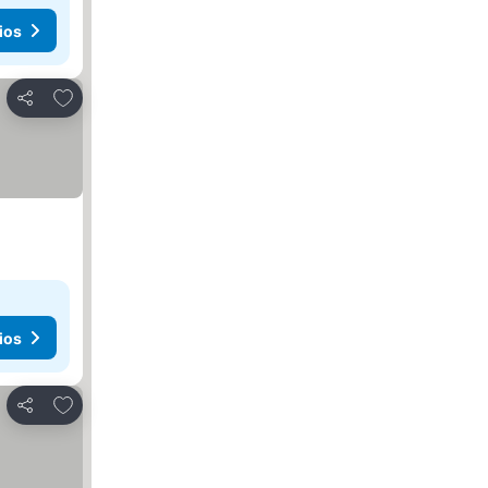
ios
Agregar a favoritos
Compartir
ios
Agregar a favoritos
Compartir