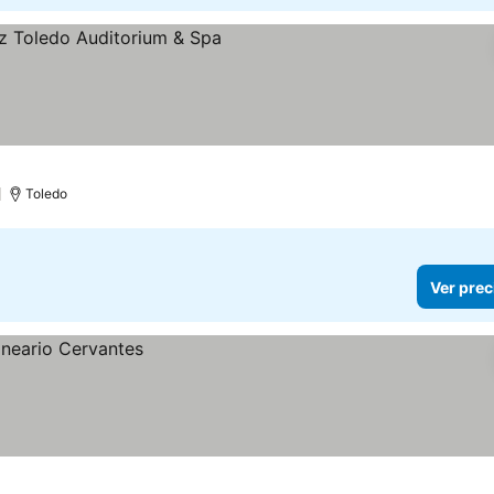
as
)
Toledo
Ver prec