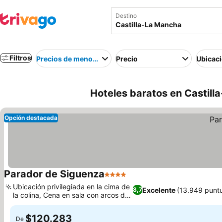
Destino
Filtros
Precios de menor a mayor
Precio
Ubicac
Hoteles baratos en Castill
Opción destacada
Parador de Siguenza
4 Estrellas
Ubicación privilegiada en la cima de
Excelente
(13.949 punt
8,7
la colina, Cena en sala con arcos de
piedra
$120.283
De