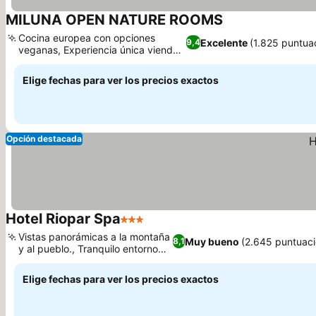
MILUNA OPEN NATURE ROOMS
Cocina europea con opciones
Excelente
(1.825 puntua
9,4
veganas, Experiencia única viendo
tormentas
Elige fechas para ver los precios exactos
Opción destacada
Hotel Riopar Spa
3 Estrellas
Vistas panorámicas a la montaña
Muy bueno
(2.645 puntuac
8,1
y al pueblo., Tranquilo entorno
rural
Elige fechas para ver los precios exactos