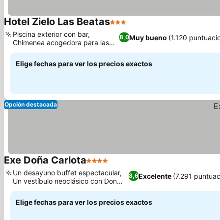
Hotel Zielo Las Beatas
3 Estrellas
Piscina exterior con bar,
Muy bueno
(1.120 puntuaci
8,0
Chimenea acogedora para las
noches frías
Elige fechas para ver los precios exactos
Opción destacada
Exe Doña Carlota
4 Estrellas
Un desayuno buffet espectacular,
Excelente
(7.291 puntuac
8,6
Un vestíbulo neoclásico con Don
Quijote
Elige fechas para ver los precios exactos