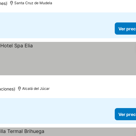
nes)
Santa Cruz de Mudela
Ver prec
aciones)
Alcalá del Júcar
Ver prec