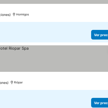
ciones)
Hormigos
Ver prec
iones)
Riópar
Ver prec