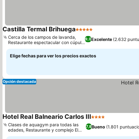
Castilla Termal Brihuega
5 Estrellas
Cerca de los campos de lavanda,
Excelente
(2.632 punt
9,0
Restaurante espectacular con cúpula
de cristal
Elige fechas para ver los precios exactos
Opción destacada
Hotel Real Balneario Carlos III
4 Estrellas
Clases de aquagym para todas las
Bueno
(1.801 puntuaci
7,8
edades, Restaurante y complejo El
Colvillo