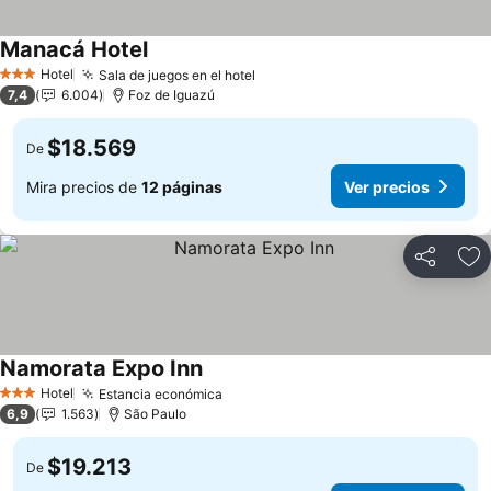
Manacá Hotel
Hotel
Sala de juegos en el hotel
3 Estrellas
7,4
6.004
Foz de Iguazú
$18.569
De
Mira precios de
12 páginas
Ver precios
Compartir
Ag
Namorata Expo Inn
Hotel
Estancia económica
3 Estrellas
6,9
1.563
São Paulo
$19.213
De