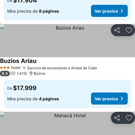
$17.904
De
Mira precios de
8 páginas
Ver precios
Compartir
Ag
Buzios Ariau
Hotel
Servicio de excursiones a Arraial do Cabo
3 Estrellas
6,5
1.415
Búzios
$17.999
De
Mira precios de
4 páginas
Ver precios
Compartir
Ag