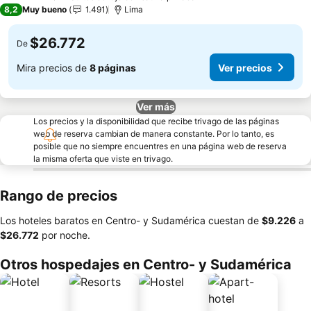
4 Estrellas
8,2
Muy bueno
1.491
Lima
$26.772
De
Mira precios de
8 páginas
Ver precios
Ver más
Los precios y la disponibilidad que recibe trivago de las páginas
web de reserva cambian de manera constante. Por lo tanto, es
posible que no siempre encuentres en una página web de reserva
la misma oferta que viste en trivago.
Rango de precios
Los hoteles baratos en Centro- y Sudamérica cuestan de
‎$9.226
a
‎$26.772
por noche.
Otros hospedajes en Centro- y Sudamérica