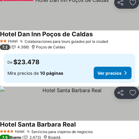
Compartir
Ag
Hotel Dan Inn Poços de Caldas
Hotel
Colaboraciones para tours guiados por la ciudad
2 Estrellas
7,2
4.368
Poços de Caldas
$23.478
De
Mira precios de
10 páginas
Ver precios
Compartir
Ag
Hotel Santa Barbara Real
Hotel
Servicios para viajeros de negocios
4 Estrellas
7,5
Bueno
2.473
Bogotá