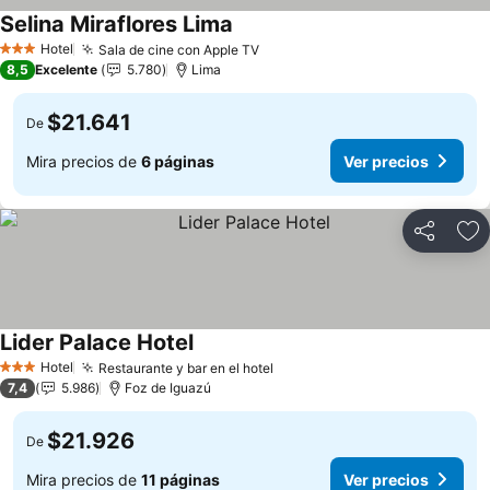
Selina Miraflores Lima
Hotel
Sala de cine con Apple TV
3 Estrellas
8,5
Excelente
5.780
Lima
$21.641
De
Mira precios de
6 páginas
Ver precios
Compartir
Ag
Lider Palace Hotel
Hotel
Restaurante y bar en el hotel
3 Estrellas
7,4
5.986
Foz de Iguazú
$21.926
De
Mira precios de
11 páginas
Ver precios