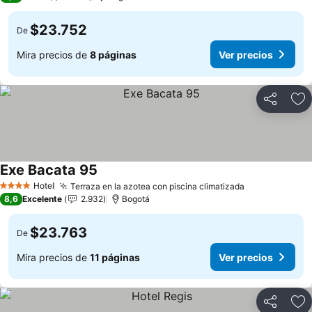
$23.752
De
Mira precios de
8 páginas
Ver precios
Compartir
Ag
Exe Bacata 95
Hotel
Terraza en la azotea con piscina climatizada
4 Estrellas
8,6
Excelente
2.932
Bogotá
$23.763
De
Mira precios de
11 páginas
Ver precios
Compartir
Ag