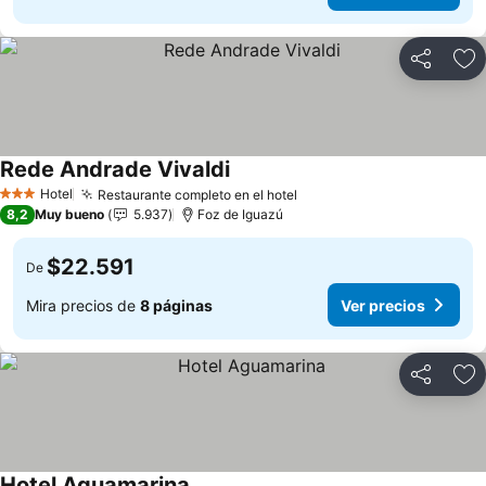
Compartir
Ag
Rede Andrade Vivaldi
Hotel
Restaurante completo en el hotel
3 Estrellas
8,2
Muy bueno
5.937
Foz de Iguazú
$22.591
De
Mira precios de
8 páginas
Ver precios
Compartir
Ag
Hotel Aguamarina