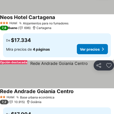
Neos Hotel Cartagena
Hotel
Alojamientos para no fumadores
3 Estrellas
7,8
Bueno
696
Cartagena
$17.334
De
Mira precios de
4 páginas
Ver precios
Opción destacada
Compartir
Ag
Rede Andrade Goiania Centro
Hotel
Base urbana económica
2 Estrellas
7,2
10.915
Goiânia