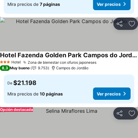
Mira precios de
7 páginas
Ver precios
Compartir
Ag
Hotel Fazenda Golden Park Campos do Jordão
Hotel
Zona de bienestar con ofuros japoneses
3 Estrellas
8,3
Muy bueno
9.753
Campos do Jordão
$21.198
De
Mira precios de
10 páginas
Ver precios
Opción destacada
Compartir
Ag