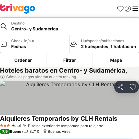
Favoritos
Iniciar 
Me
Destino
Centro- y Sudamérica
Check-in/out
Huéspedes/habitaciones
Fechas
2 huéspedes, 1 habitación
Ordenar
Filtrar
Mapa
Hoteles baratos en Centro- y Sudamérica,
Cómo los pagos afectan nuestro ranking
Compartir
Ag
Alquileres Temporarios by CLH Rentals
Hotel
Piscina exterior de temporada para relajarte
3 Estrellas
7,9
Bueno
3.710
Buenos Aires