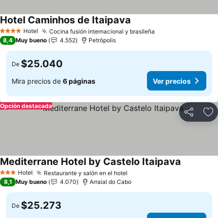
Hotel Caminhos de Itaipava
Hotel
Cocina fusión internacional y brasileña
4 Estrellas
8,4
Muy bueno
4.552
Petrópolis
$25.040
De
Mira precios de
6 páginas
Ver precios
Opción destacada
Compartir
Ag
Mediterrane Hotel by Castelo Itaipava
Hotel
Restaurante y salón en el hotel
3 Estrellas
8,1
Muy bueno
4.070
Arraial do Cabo
$25.273
De