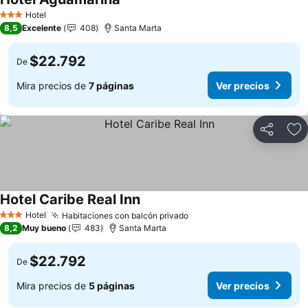
Hotel
3 Estrellas
8,5
Excelente
408
Santa Marta
$22.792
De
Mira precios de
7 páginas
Ver precios
Compartir
Ag
Hotel Caribe Real Inn
Hotel
Habitaciones con balcón privado
3 Estrellas
8,2
Muy bueno
483
Santa Marta
$22.792
De
Mira precios de
5 páginas
Ver precios