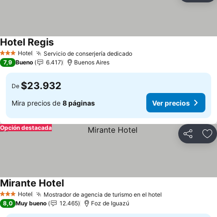
Hotel Regis
Hotel
Servicio de conserjería dedicado
3 Estrellas
7,9
Bueno
6.417
Buenos Aires
$23.932
De
Mira precios de
8 páginas
Ver precios
Opción destacada
Compartir
Ag
Mirante Hotel
Hotel
Mostrador de agencia de turismo en el hotel
3 Estrellas
8,0
Muy bueno
12.465
Foz de Iguazú