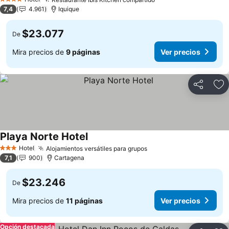
4 Estrellas
7,4
4.961
Iquique
$23.077
De
Mira precios de
9 páginas
Ver precios
Compartir
Ag
Playa Norte Hotel
Hotel
Alojamientos versátiles para grupos
3 Estrellas
7,1
900
Cartagena
$23.246
De
Mira precios de
11 páginas
Ver precios
Opción destacada