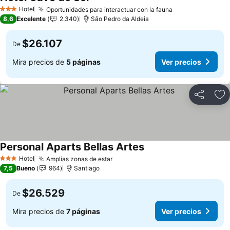
Hotel
Oportunidades para interactuar con la fauna
3 Estrellas
8,6
Excelente
2.340
São Pedro da Aldeia
$26.107
De
Mira precios de
5 páginas
Ver precios
Compartir
Ag
Personal Aparts Bellas Artes
Hotel
Amplias zonas de estar
3 Estrellas
7,5
Bueno
964
Santiago
$26.529
De
Mira precios de
7 páginas
Ver precios