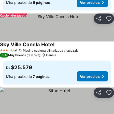
Mira precios de
6 páginas
Ver precios
Opción destacada
Compartir
Ag
Sky Ville Canela Hotel
Hotel
Piscina cubierta climatizada y jacuzzis
3 Estrellas
8,4
Muy bueno
8.597
Canela
$25.579
De
Mira precios de
7 páginas
Ver precios
Compartir
Ag