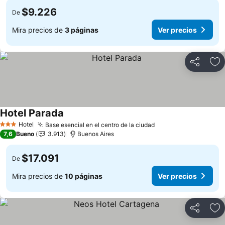
$9.226
De
Mira precios de
3 páginas
Ver precios
Compartir
Ag
Hotel Parada
Hotel
Base esencial en el centro de la ciudad
3 Estrellas
7,6
Bueno
3.913
Buenos Aires
$17.091
De
Mira precios de
10 páginas
Ver precios
Compartir
Ag