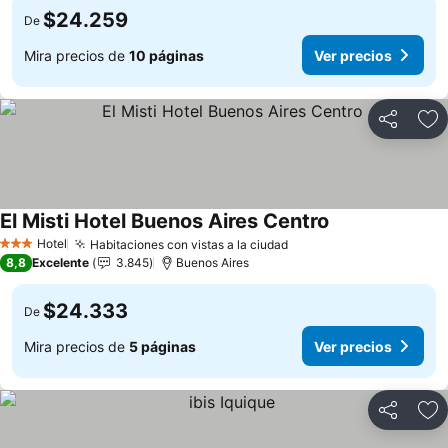
$24.259
De
Mira precios de
10 páginas
Ver precios
Compartir
Ag
El Misti Hotel Buenos Aires Centro
Hotel
Habitaciones con vistas a la ciudad
3 Estrellas
8,8
Excelente
3.845
Buenos Aires
$24.333
De
Mira precios de
5 páginas
Ver precios
Compartir
Ag