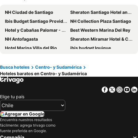
NH Ciudad de Santiago
Sheraton Santiago Hotel and Convention Center
Ibis Budget Santiago Providencia
NH Collection Plaza Santiago
Hotel y Cabañas Palomar - Caja los Andes
Best Western Marina Del Rey
NH Antofagasta
Sheraton Miramar Hotel & Convention Center
Hotel Marina Villa del Rio
ibis budget Iquique
ibis Santiago Las Condes
ibis Concepcion
Gran Hotel Pucon
Icon Hotel
Busca hoteles
Centro- y Sudamérica
Hoteles baratos en Centro- y Sudamérica
ibis Santiago Providencia
Nobile Hotel Estación Central
Casa Andina Select Tacna
Radisson Blu Acqua Hotel & Spa Concon
Facebook
Twitter
Insta
Yo
Nobile Inn Santiago
ibis Valparaiso
Elige tu país
ibis Puerto Montt
Park Inn by Radisson, Puerto Varas
El Copihue Olmué
NH Iquique Costa
Agregar en Google
Enjoy Chiloé
ibis Iquique
Encuentra nuestros resultados
fácilmente: agrega trivago como
Hotel Terrado Cavancha
Novotel Santiago Vitacura
fuente preferida en Google.
Compañía
Holiday Inn Express Concepcion By Ihg
Hotel Santa Cruz Plaza