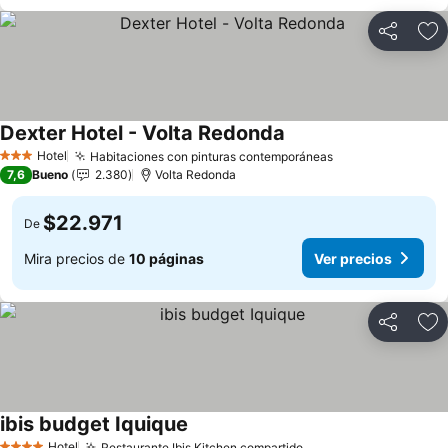
Compartir
Ag
Dexter Hotel - Volta Redonda
Hotel
Habitaciones con pinturas contemporáneas
3 Estrellas
7,6
Bueno
2.380
Volta Redonda
$22.971
De
Mira precios de
10 páginas
Ver precios
Compartir
Ag
ibis budget Iquique
Hotel
Restaurante Ibis Kitchen compartido