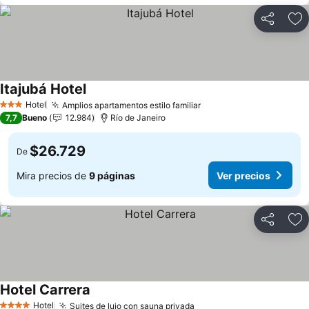
Compartir
Ag
Itajubá Hotel
Hotel
Amplios apartamentos estilo familiar
3 Estrellas
7,7
Bueno
12.984
Río de Janeiro
$26.729
De
Mira precios de
9 páginas
Ver precios
Compartir
Ag
Hotel Carrera
Hotel
Suites de lujo con sauna privada