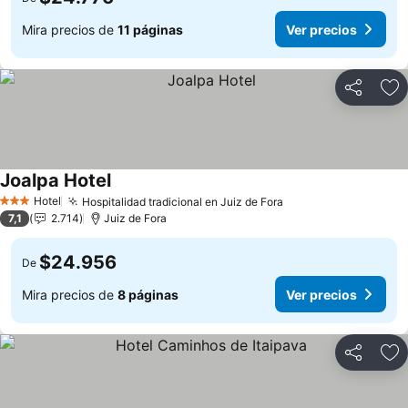
Mira precios de
11 páginas
Ver precios
Compartir
Ag
Joalpa Hotel
Hotel
Hospitalidad tradicional en Juiz de Fora
3 Estrellas
7,1
2.714
Juiz de Fora
$24.956
De
Mira precios de
8 páginas
Ver precios
Compartir
Ag