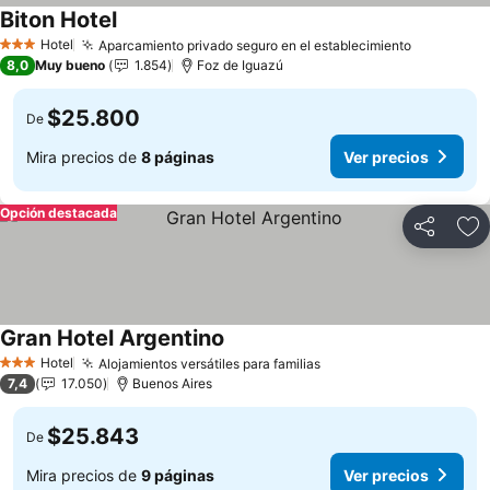
Biton Hotel
Hotel
Aparcamiento privado seguro en el establecimiento
3 Estrellas
8,0
Muy bueno
1.854
Foz de Iguazú
$25.800
De
Mira precios de
8 páginas
Ver precios
Opción destacada
Compartir
Ag
Gran Hotel Argentino
Hotel
Alojamientos versátiles para familias
3 Estrellas
7,4
17.050
Buenos Aires
$25.843
De
Mira precios de
9 páginas
Ver precios