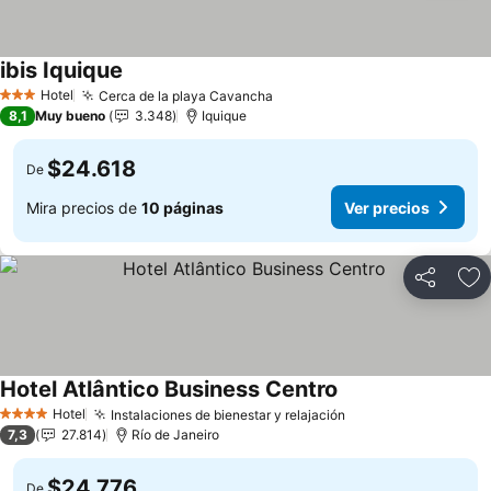
ibis Iquique
Hotel
Cerca de la playa Cavancha
3 Estrellas
8,1
Muy bueno
3.348
Iquique
$24.618
De
Mira precios de
10 páginas
Ver precios
Compartir
Ag
Hotel Atlântico Business Centro
Hotel
Instalaciones de bienestar y relajación
4 Estrellas
7,3
27.814
Río de Janeiro
$24.776
De