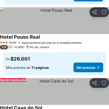
Compartir
Ag
Hotel Pouso Real
Hotel
Aparcamiento privado en el establecimiento
3 Estrellas
7,0
14.964
Río de Janeiro
$26.001
De
Mira precios de
11 páginas
Ver precios
Opción destacada
Compartir
Ag
Hotel Cave do Sol