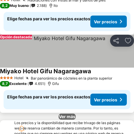
Habitaciones con vistas al mar y baños de pies
Ver precios
3 Estrellas
8,2
Muy bueno
2.188
Ito
Elige fechas para ver los precios exactos
Ver precios
Opción destacada
Compartir
Ag
Miyako Hotel Gifu Nagaragawa
Ver precios
Hotel
Bar panorámico de cócteles en la planta superior
Ver preci
4 Estrellas
8,7
Excelente
4.651
Gifu
Elige fechas para ver los precios exactos
Ver precios
Ver más
Los precios y la disponibilidad que recibe trivago de las páginas
web de reserva cambian de manera constante. Por lo tanto, es
posible que no siempre encuentres en una página web de reserva