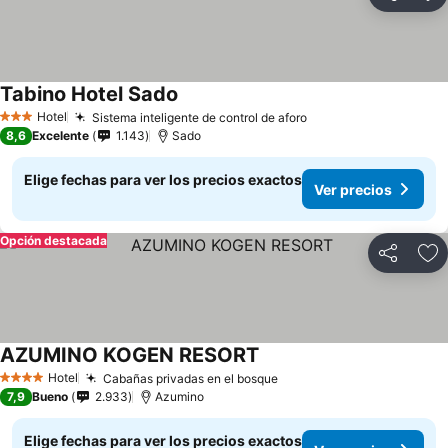
Compartir
Ag
Tabino Hotel Sado
Ver precios
Hotel
Sistema inteligente de control de aforo
Ver precios
3 Estrellas
8,6
Excelente
1.143
Sado
Elige fechas para ver los precios exactos
Ver precios
Opción destacada
Compartir
Ag
AZUMINO KOGEN RESORT
Ver precios
Hotel
Cabañas privadas en el bosque
Ver precios
4 Estrellas
7,9
Bueno
2.933
Azumino
Elige fechas para ver los precios exactos