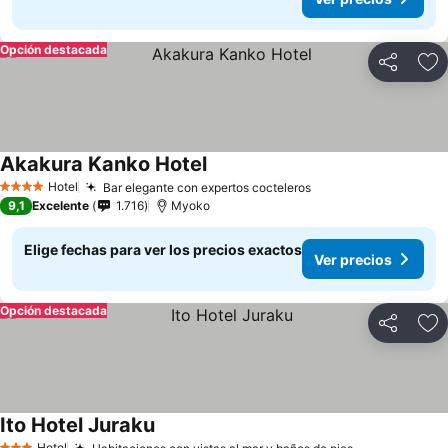
Opción destacada
Compartir
Ag
Akakura Kanko Hotel
Ver precios
Hotel
Bar elegante con expertos cocteleros
Ver precios
4 Estrellas
9,1
Excelente
1.716
Myoko
Elige fechas para ver los precios exactos
Ver precios
Opción destacada
Compartir
Ag
Ito Hotel Juraku
Ver precios
Hotel