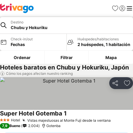
Favoritos
Iniciar 
Me
Destino
Chubu y Hokuriku
Check-in/out
Huéspedes/habitaciones
Fechas
2 huéspedes, 1 habitación
Ordenar
Filtrar
Mapa
Hoteles baratos en Chubu y Hokuriku, Japón
Cómo los pagos afectan nuestro ranking
Compartir
Ag
Super Hotel Gotemba 1
Ver precios
Hotel
Vistas majestuosas al Monte Fuji desde la ventana
Ver preci
3 Estrellas
7,9
Bueno
2.004
Gotenba