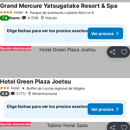
Grand Mercure Yatsugatake Resort & Spa
Ver p
Hotel
Parque de aventuras cubierto Mori no 8
Ver precios
4 Estrellas
7,8
Bueno
4.709
Hokuto
Elige fechas para ver los precios exactos
Ver precios
Opción destacada
Compartir
Ag
Hotel Green Plaza Joetsu
Ver precios
Hotel
Buffet de cocina regional de Niigata
Ver precios
3 Estrellas
6,8
2.171
Minamiuonuma
Elige fechas para ver los precios exactos
Ver precios
Opción destacada