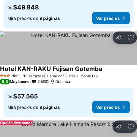
$49.848
De
Mira precios de
9 páginas
Ver precios
Compartir
Ag
Hotel KAN-RAKU Fujisan Gotemba
Ver precios
Hotel
Terraza relajante con vistas al monte Fuji
Ver precios
3 Estrellas
8,0
Muy bueno
2.588
Gotenba
$57.565
De
Mira precios de
9 páginas
Ver precios
Opción destacada
Compartir
Ag