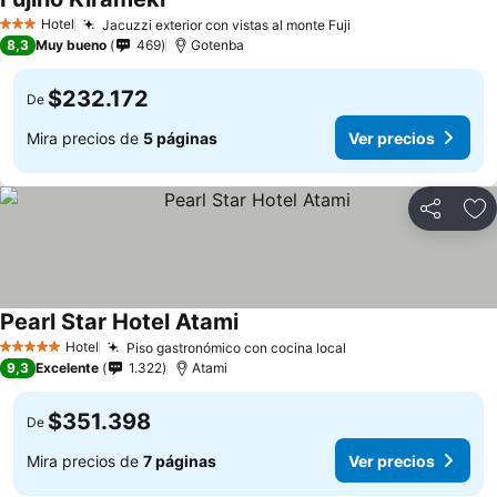
Ver precios
Hotel
Jacuzzi exterior con vistas al monte Fuji
Ver precios
3 Estrellas
8,3
Muy bueno
469
Gotenba
$232.172
De
Mira precios de
5 páginas
Ver precios
Compartir
Ag
Pearl Star Hotel Atami
Ver precios
Hotel
Piso gastronómico con cocina local
Ver precios
5 Estrellas
9,3
Excelente
1.322
Atami
$351.398
De
Mira precios de
7 páginas
Ver precios