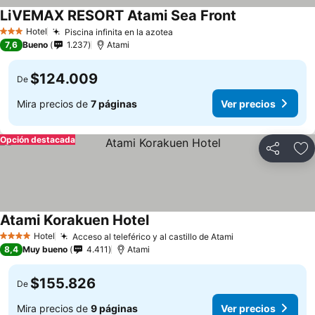
LiVEMAX RESORT Atami Sea Front
Ver precios
Hotel
Piscina infinita en la azotea
Ver precios
3 Estrellas
7,6
Bueno
1.237
Atami
$124.009
De
Mira precios de
7 páginas
Ver precios
Opción destacada
Compartir
Ag
Atami Korakuen Hotel
Ver precios
Hotel
Acceso al teleférico y al castillo de Atami
Ver precios
4 Estrellas
8,4
Muy bueno
4.411
Atami
$155.826
De
Mira precios de
9 páginas
Ver precios