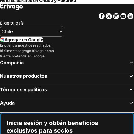
Hoteles baratos en Chubu y Hokuriku
Mercure Toyama Tonami Resort & Spa
Fuji Kawaguchiko Resort Hotel
Shimoda Tokyu Hotel
Hotel JAL City Toyama
Facebook
Twitter
Insta
Yo
ホテル韮崎インター
APA Hotel Kanazawa Chuo
Elige tu país
Hotel Route-Inn Kawaguchiko
Kakegawa Station Hotel
Hotel Kuretakeso Takayama Ekimae
Hotel New Station
Agregar en Google
KOKO HOTEL Nagoya Marunouchi
Tabist Hotel New Central
Encuentra nuestros resultados
fácilmente: agrega trivago como
MR TOMO FUJI
Hotel Trend Kanazawakatamachi
fuente preferida en Google.
Compañía
Daiwa Roynet Hotel Kanazawa Miyabi
Hotel New Century
Sanco Inn Nagoya Shinkansenguchi Annex
Sanco Inn Nagoya Nishiki
Nuestros productos
Comfort Hotel Toyama
HOTEL AMANEK HidaTakayama
Grand Mercure Yatsugatake Resort & Spa
Kaneyamaen
Términos y políticas
Hotel Livemax Premium Nagano Ekimae
HOTEL LiVEMAX Mikawaanjo Ekimae
Ayuda
Hotel Izukyu
APA Hotel Toyama Ekimae
Country Hotel Takayama
Uozu Manten Hotel Ekimae
Inicia sesión y obtén beneficios
HOTEL LiVEMAX Gifu Ekimae
HAOSTAY
exclusivos para socios
Fuji Matsuzono Hotel
Super Hotel Nagano Iida Inter