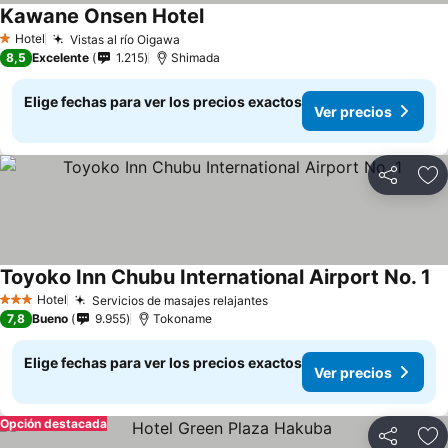
Kawane Onsen Hotel
Ver precios
Hotel
Vistas al río Oigawa
Ver precios
1 Estrellas
8,5
Excelente
1.215
Shimada
Elige fechas para ver los precios exactos
Ver precios
Compartir
Ag
Toyoko Inn Chubu International Airport No. 1
Ve
Hotel
Servicios de masajes relajantes
Ver precios
3 Estrellas
7,8
Bueno
9.955
Tokoname
Elige fechas para ver los precios exactos
Ver precios
Opción destacada
Compartir
Ag