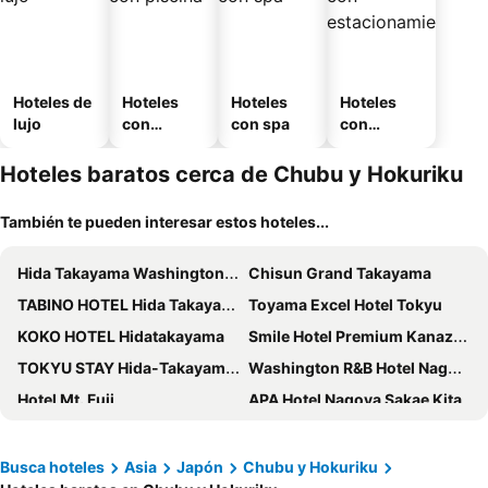
Hoteles de
Hoteles
Hoteles
Hoteles
lujo
con
con spa
con
piscina
estaciona
miento
Hoteles baratos cerca de Chubu y Hokuriku
También te pueden interesar estos hoteles...
Hida Takayama Washington Hotel Plaza
Chisun Grand Takayama
TABINO HOTEL Hida Takayama
Toyama Excel Hotel Tokyu
KOKO HOTEL Hidatakayama
Smile Hotel Premium Kanazawa Higashiguchi Ekimae
TOKYU STAY Hida-Takayama Musubi no Yu
Washington R&B Hotel Nagoya Shinkansenguchi
Hotel Mt. Fuji
APA Hotel Nagoya Sakae Kita
Hotel M Matsumoto
Hotel Nikko Kanazawa
Spa Hotel Alpina Hida Takayama
Residence Hotel Takayama Station
Busca hoteles
Asia
Japón
Chubu y Hokuriku