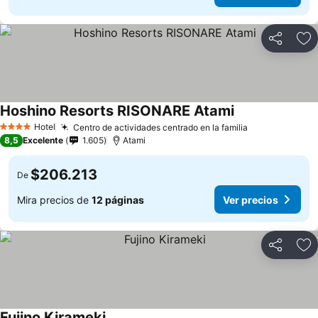
Compartir
Ag
Hoshino Resorts RISONARE Atami
Ver precios
Hotel
Centro de actividades centrado en la familia
Ver precios
4 Estrellas
8,5
Excelente
1.605
Atami
$206.213
De
Mira precios de
12 páginas
Ver precios
Compartir
Ag
Fujino Kirameki