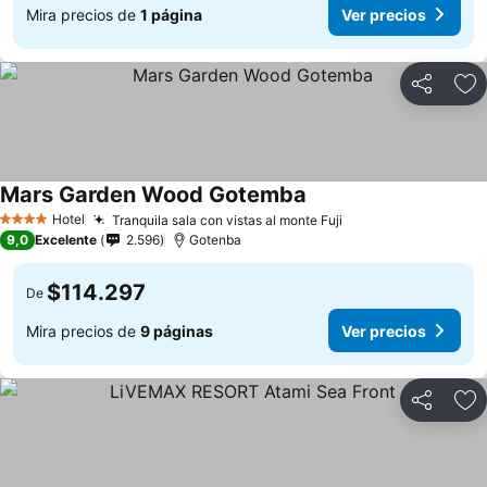
Mira precios de
1 página
Ver precios
Compartir
Ag
Mars Garden Wood Gotemba
Ver precios
Hotel
Tranquila sala con vistas al monte Fuji
Ver precios
4 Estrellas
9,0
Excelente
2.596
Gotenba
$114.297
De
Mira precios de
9 páginas
Ver precios
Compartir
Ag