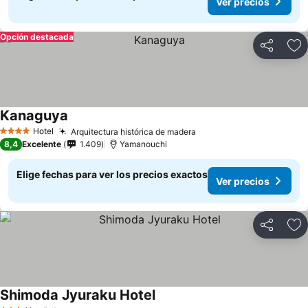
Ver precios
Opción destacada
Compartir
Ag
Kanaguya
Ver precios
Hotel
Arquitectura histórica de madera
Ver precios
4 Estrellas
8,4
Excelente
1.409
Yamanouchi
Elige fechas para ver los precios exactos
Ver precios
Compartir
Ag
Shimoda Jyuraku Hotel
Ver precios