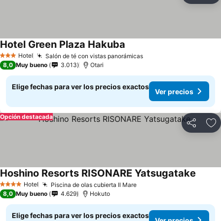
Hotel Green Plaza Hakuba
Ver precios
Hotel
Salón de té con vistas panorámicas
Ver precios
3 Estrellas
8,0
Muy bueno
3.013
Otari
Elige fechas para ver los precios exactos
Ver precios
Opción destacada
Compartir
Ag
Hoshino Resorts RISONARE Yatsugatake
Ver pr
Hotel
Piscina de olas cubierta Il Mare
Ver precios
4 Estrellas
8,0
Muy bueno
4.629
Hokuto
Elige fechas para ver los precios exactos
Ver precios