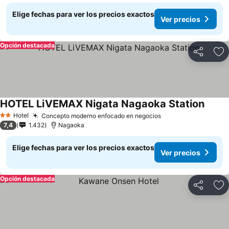
Elige fechas para ver los precios exactos
Ver precios
Opción destacada
Compartir
Ag
HOTEL LiVEMAX Nigata Nagaoka Station
Ver pr
Hotel
Concepto moderno enfocado en negocios
Ver precios
2 Estrellas
7,4
1.432
Nagaoka
Elige fechas para ver los precios exactos
Ver precios
Opción destacada
Compartir
Ag