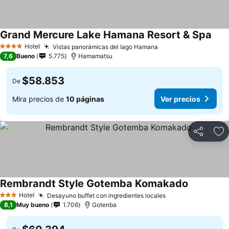
Grand Mercure Lake Hamana Resort & Spa
Ver 
Hotel
Vistas panorámicas del lago Hamana
Ver precios
4 Estrellas
7,6
Bueno
5.775
Hamamatsu
$58.853
De
Mira precios de
10 páginas
Ver precios
Compartir
Ag
Rembrandt Style Gotemba Komakado
Ver precio
Hotel
Desayuno buffet con ingredientes locales
Ver precios
3 Estrellas
8,1
Muy bueno
1.706
Gotenba