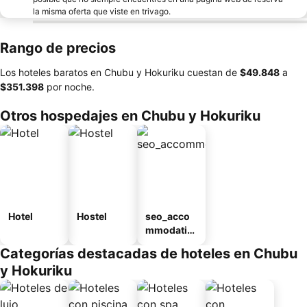
la misma oferta que viste en trivago.
Rango de precios
Los hoteles baratos en Chubu y Hokuriku cuestan de
‎$49.848
a
‎$351.398
por noche.
Otros hospedajes en Chubu y Hokuriku
Hotel
Hostel
seo_acco
mmodatio
n_type_car
Categorías destacadas de hoteles en Chubu
ousel_ryo
y Hokuriku
kan