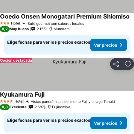
Ooedo Onsen Monogatari Premium Shiomiso
Ve
Hotel
Bufé gourmet con sabores locales
Ver precios
3 Estrellas
8,2
Muy bueno
2.156
Murakami
Elige fechas para ver los precios exactos
Ver precios
Opción destacada
Compartir
Ag
Kyukamura Fuji
Ver precios
Hotel
Vistas panorámicas del monte Fuji y el lago Tanuki
Ver prec
4 Estrellas
8,8
Excelente
2.587
Fujinomiya
Elige fechas para ver los precios exactos
Ver precios