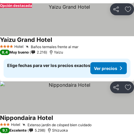
Opción destacada
Compartir
Ag
Yaizu Grand Hotel
Ver precios
Hotel
Baños termales frente al mar
Ver precios
4 Estrellas
8,4
Muy bueno
2.216
Yaizu
Elige fechas para ver los precios exactos
Ver precios
Compartir
Ag
Nippondaira Hotel
Ver precios
Hotel
Extenso jardín de césped bien cuidado
Ver precios
3 Estrellas
9,1
Excelente
5.298
Shizuoka