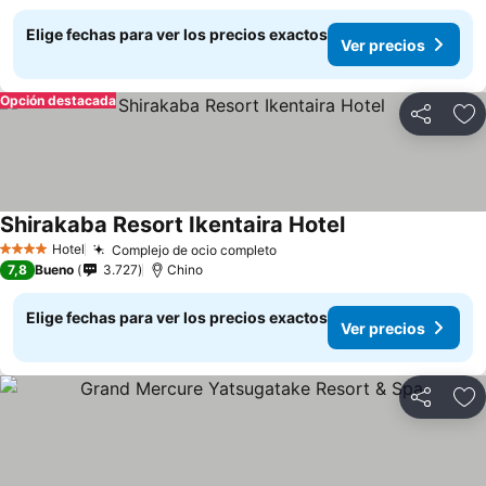
Elige fechas para ver los precios exactos
Ver precios
Opción destacada
Compartir
Ag
Shirakaba Resort Ikentaira Hotel
Ver precios
Hotel
Complejo de ocio completo
Ver precios
4 Estrellas
7,8
Bueno
3.727
Chino
Elige fechas para ver los precios exactos
Ver precios
Compartir
Ag