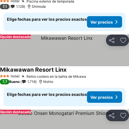
Hotel
Piscina exterior de temporada
Ver precios
3 Estrellas
7,1
1.128
Shimoda
Elige fechas para ver los precios exactos
Ver precios
Opción destacada
Compartir
Ag
Mikawawan Resort Linx
Ver precios
Hotel
Retiro costero en la bahía de Mikawa
Ver precios
3 Estrellas
7,7
Bueno
1.716
Nishio
Elige fechas para ver los precios exactos
Ver precios
Opción destacada
Compartir
Ag