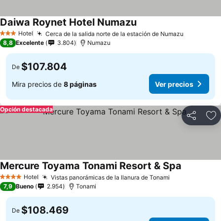
Daiwa Roynet Hotel Numazu
Ver precios
Hotel
Cerca de la salida norte de la estación de Numazu
Ver preci
3 Estrellas
8,8
Excelente
3.804
Numazu
$107.804
De
Mira precios de
8 páginas
Ver precios
Opción destacada
Compartir
Ag
Mercure Toyama Tonami Resort & Spa
Ver precio
Hotel
Vistas panorámicas de la llanura de Tonami
Ver precios
4 Estrellas
7,9
Bueno
2.954
Tonami
$108.469
De