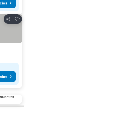
cios
Agregar a favoritos
Compartir
cios
encuentres