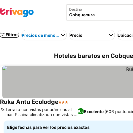
Destino
Filtros
Precios de menor a mayor
Precio
Ubicac
Hoteles baratos en Cobque
Ruka Antu Ecolodge
3 Estrellas
Terraza con vistas panorámicas al
Excelente
(606 puntuaci
8,8
mar, Piscina climatizada con vistas al
mar
Elige fechas para ver los precios exactos