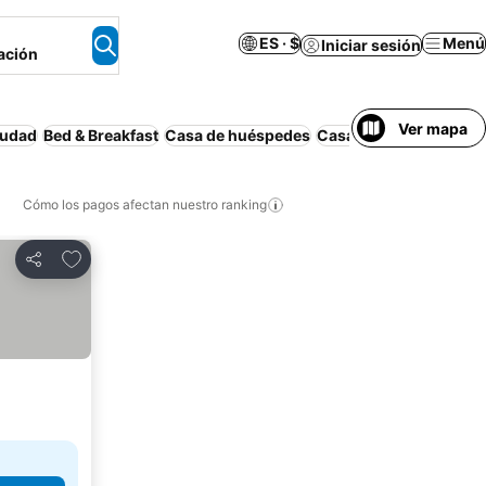
ES · $
Menú
Iniciar sesión
ación
Ver mapa
iudad
Bed & Breakfast
Casa de huéspedes
Casa o apartamento e
Cómo los pagos afectan nuestro ranking
Agregar a favoritos
Compartir