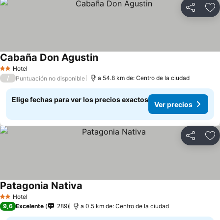
Compartir
Ag
Cabaña Don Agustin
Hotel
2 Estrellas
/
a 54.8 km de: Centro de la ciudad
Puntuación no disponible
Elige fechas para ver los precios exactos
Ver precios
Compartir
Ag
Patagonia Nativa
Hotel
2 Estrellas
9,6
Excelente
289
a 0.5 km de: Centro de la ciudad