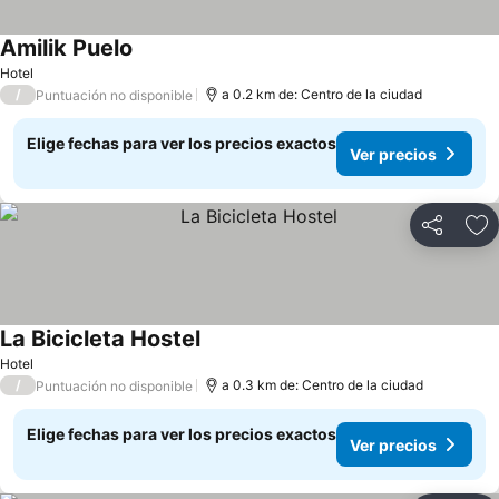
Amilik Puelo
Hotel
/
a 0.2 km de: Centro de la ciudad
Puntuación no disponible
Elige fechas para ver los precios exactos
Ver precios
Compartir
Ag
La Bicicleta Hostel
Hotel
/
a 0.3 km de: Centro de la ciudad
Puntuación no disponible
Elige fechas para ver los precios exactos
Ver precios