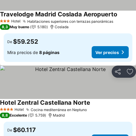
Travelodge Madrid Coslada Aeropuerto
Hotel
Habitaciones superiores con terrazas panorámicas
3 Estrellas
8,3
Muy bueno
5.180
Coslada
$59.252
De
Mira precios de
8 páginas
Ver precios
Compartir
Ag
Hotel Zentral Castellana Norte
Hotel
Cocina mediterránea en Neptuno
4 Estrellas
8,8
Excelente
5.759
Madrid
$60.117
De