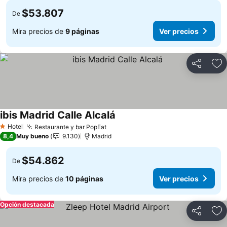
$53.807
De
Mira precios de
9 páginas
Ver precios
Compartir
Ag
ibis Madrid Calle Alcalá
Hotel
Restaurante y bar PopEat
1 Estrellas
8,4
Muy bueno
9.130
Madrid
$54.862
De
Mira precios de
10 páginas
Ver precios
Opción destacada
Compartir
Ag