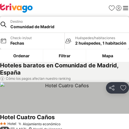
Favoritos
Iniciar 
Me
Destino
Comunidad de Madrid
Check-in/out
Huéspedes/habitaciones
Fechas
2 huéspedes, 1 habitación
Ordenar
Filtrar
Mapa
Hoteles baratos en Comunidad de Madrid,
España
Cómo los pagos afectan nuestro ranking
Compartir
Ag
Hotel Cuatro Caños
Hotel
Alojamiento económico
2 Estrellas