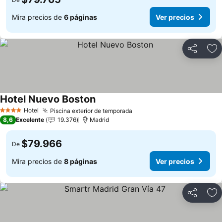
Mira precios de
6 páginas
Ver precios
Compartir
Ag
Hotel Nuevo Boston
Hotel
Piscina exterior de temporada
4 Estrellas
8,6
Excelente
19.376
Madrid
$79.966
De
Mira precios de
8 páginas
Ver precios
Compartir
Ag