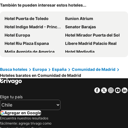
También te pueden interesar estos hoteles...
Hotel Puerta de Toledo
Ilunion Atrium
Hotel Indigo Madrid - Princesa By Ihg
Senator Barajas
Hotel Europa
Hotel Mirador Puerta del Sol
Hotel Riu Plaza Espana
Líbere Madrid Palacio Real
Melia Avenida de America
Hotel Mediodia
Anaco
Ilunion Pio XII
Hotel Exe Plaza
ibis Madrid Calle Alcalá
Busca hoteles
Europa
España
Comunidad de Madrid
Hoteles baratos en Comunidad de Madrid
Hotel Praga
Hostal El Pilar
ibis budget Madrid Vallecas
Hotel Liabeny
Facebook
Twitter
Insta
Yo
Apartamentos Recoletos
Hotel Puerta America
Elige tu país
Hostal Condestable
Optimi Rooms Madrid
Cubik Rooms
Ilunion Suites Madrid
Agregar en Google
Hostal Victoria II
ibis budget Madrid Calle Alcalá
Encuentra nuestros resultados
fácilmente: agrega trivago como
Ibis Madrid Aeropuerto Barajas
Eurostars Plaza Mayor