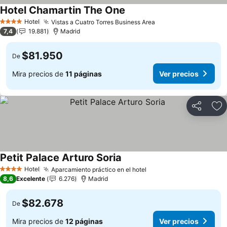
Hotel Chamartin The One
Hotel
Vistas a Cuatro Torres Business Area
4 Estrellas
7,4
19.881
Madrid
$81.950
De
Mira precios de
11 páginas
Ver precios
Compartir
Ag
Petit Palace Arturo Soria
Hotel
Aparcamiento práctico en el hotel
4 Estrellas
8,6
Excelente
6.276
Madrid
$82.678
De
Mira precios de
12 páginas
Ver precios