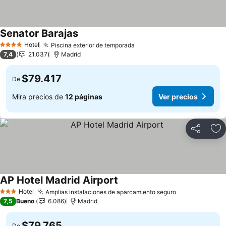
Senator Barajas
Hotel
Piscina exterior de temporada
4 Estrellas
7,4
21.037
Madrid
$79.417
De
Mira precios de
12 páginas
Ver precios
Compartir
Ag
AP Hotel Madrid Airport
Hotel
Amplias instalaciones de aparcamiento seguro
3 Estrellas
7,5
Bueno
6.086
Madrid
$79.765
De