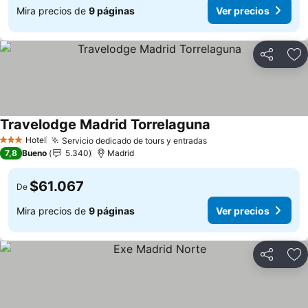
Mira precios de
9 páginas
Ver precios
Compartir
Ag
Travelodge Madrid Torrelaguna
Hotel
Servicio dedicado de tours y entradas
3 Estrellas
7,8
Bueno
5.340
Madrid
$61.067
De
Mira precios de
9 páginas
Ver precios
Compartir
Ag