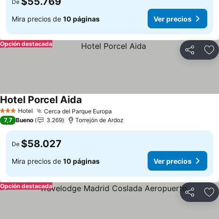
$55.769
De
Mira precios de
10 páginas
Ver precios
Opción destacada
Compartir
Ag
Hotel Porcel Aida
Hotel
Cerca del Parque Europa
3 Estrellas
7,7
Bueno
3.269
Torrejón de Ardoz
$58.027
De
Mira precios de
10 páginas
Ver precios
Opción destacada
Compartir
Ag