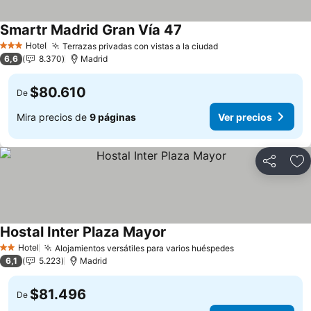
Smartr Madrid Gran Vía 47
Hotel
Terrazas privadas con vistas a la ciudad
3 Estrellas
6,6
8.370
Madrid
$80.610
De
Mira precios de
9 páginas
Ver precios
Compartir
Ag
Hostal Inter Plaza Mayor
Hotel
Alojamientos versátiles para varios huéspedes
2 Estrellas
6,1
5.223
Madrid
$81.496
De