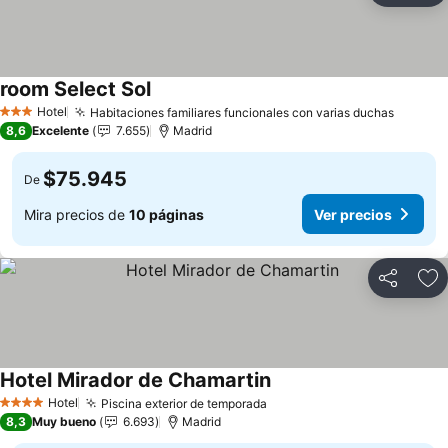
room Select Sol
Hotel
Habitaciones familiares funcionales con varias duchas
3 Estrellas
8,6
Excelente
7.655
Madrid
$75.945
De
Mira precios de
10 páginas
Ver precios
Compartir
Ag
Hotel Mirador de Chamartin
Hotel
Piscina exterior de temporada
4 Estrellas
8,3
Muy bueno
6.693
Madrid