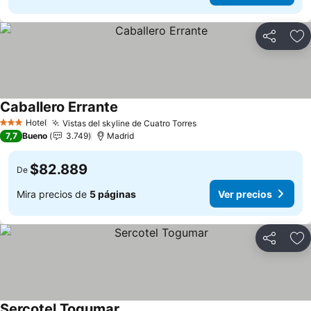
Compartir
Ag
Caballero Errante
Hotel
Vistas del skyline de Cuatro Torres
3 Estrellas
7,7
Bueno
3.749
Madrid
$82.889
De
Mira precios de
5 páginas
Ver precios
Compartir
Ag
Sercotel Togumar