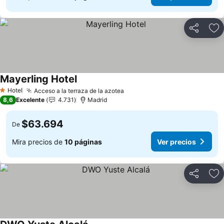
Compartir
Ag
Mayerling Hotel
Hotel
Acceso a la terraza de la azotea
1 Estrellas
8,6
Excelente
4.731
Madrid
$63.694
De
Mira precios de
10 páginas
Ver precios
Compartir
Ag