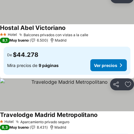
Compartir
Ag
Hostal Abel Victoriano
Hotel
Balcones privados con vistas a la calle
2 Estrellas
8,1
Muy bueno
6.500
Madrid
$44.278
De
Mira precios de
9 páginas
Ver precios
Compartir
Ag
Travelodge Madrid Metropolitano
Hotel
Aparcamiento privado seguro
1 Estrellas
8,3
Muy bueno
8.431
Madrid