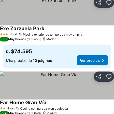
Compartir
Ag
Exe Zarzuela Park
Hotel
Piscina exterior de temporada muy amplia
3 Estrellas
8,3
Muy bueno
5.455
Madrid
$74.595
De
Mira precios de
10 páginas
Ver precios
Compartir
Ag
Far Home Gran Vía
Hotel
Cocina compartida bien equipada
2 Estrellas
8,2
Muy bueno
3.648
Madrid