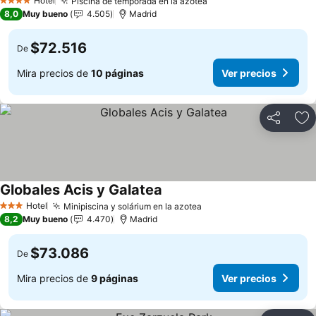
Hotel
Piscina de temporada en la azotea
4 Estrellas
8,0
Muy bueno
4.505
Madrid
$72.516
De
Mira precios de
10 páginas
Ver precios
Compartir
Ag
Globales Acis y Galatea
Hotel
Minipiscina y solárium en la azotea
3 Estrellas
8,2
Muy bueno
4.470
Madrid
$73.086
De
Mira precios de
9 páginas
Ver precios