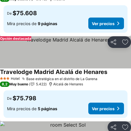
$75.608
De
Mira precios de
9 páginas
Ver precios
Opción destacada
Compartir
Ag
Travelodge Madrid Alcalá de Henares
Hotel
Base estratégica en el distrito de La Garena
3 Estrellas
8,2
Muy bueno
5.422
Alcalá de Henares
$75.798
De
Mira precios de
5 páginas
Ver precios
Compartir
Ag