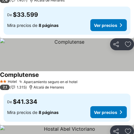
7,4
1.407
Alcalá de Henares
$33.599
De
Mira precios de
8 páginas
Ver precios
Compartir
Ag
Complutense
Hotel
Aparcamiento seguro en el hotel
2 Estrellas
7,1
1.315
Alcalá de Henares
$41.334
De
Mira precios de
8 páginas
Ver precios