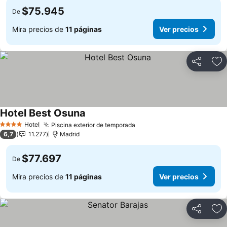
$75.945
De
Mira precios de
11 páginas
Ver precios
Compartir
Ag
Hotel Best Osuna
Hotel
Piscina exterior de temporada
4 Estrellas
6,7
11.277
Madrid
$77.697
De
Mira precios de
11 páginas
Ver precios
Compartir
Ag