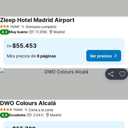
Zleep Hotel Madrid Airport
Hotel
Gimnasio completo
3 Estrellas
8,2
Muy bueno
17.206
Madrid
$55.453
De
Mira precios de
6 páginas
Ver precios
Compartir
Ag
DWO Colours Alcalá
Hotel
Cena a la carta
4 Estrellas
8,6
Excelente
2.041
Madrid