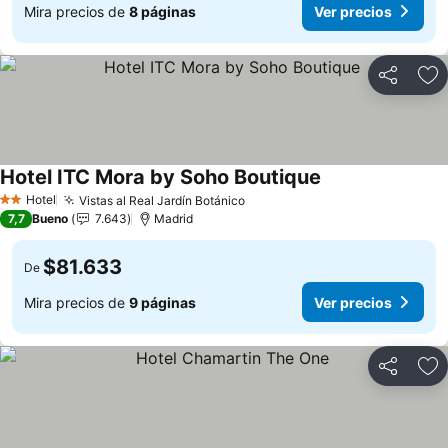
Mira precios de
8 páginas
Ver precios
Compartir
Ag
Hotel ITC Mora by Soho Boutique
Hotel
Vistas al Real Jardín Botánico
2 Estrellas
7,7
Bueno
7.643
Madrid
$81.633
De
Mira precios de
9 páginas
Ver precios
Compartir
Ag