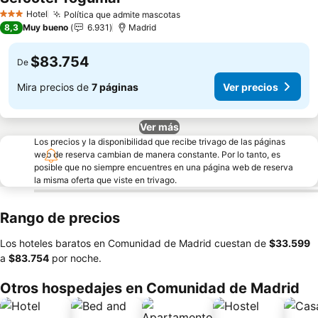
Hotel
Política que admite mascotas
3 Estrellas
8,3
Muy bueno
6.931
Madrid
$83.754
De
Mira precios de
7 páginas
Ver precios
Ver más
Los precios y la disponibilidad que recibe trivago de las páginas
web de reserva cambian de manera constante. Por lo tanto, es
posible que no siempre encuentres en una página web de reserva
la misma oferta que viste en trivago.
Rango de precios
Los hoteles baratos en Comunidad de Madrid cuestan de
‎$33.599
a
‎$83.754
por noche.
Otros hospedajes en Comunidad de Madrid