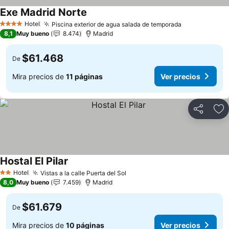
Exe Madrid Norte
Hotel
Piscina exterior de agua salada de temporada
4 Estrellas
8,1
Muy bueno
8.474
Madrid
$61.468
De
Mira precios de
11 páginas
Ver precios
Compartir
Ag
Hostal El Pilar
Hotel
Vistas a la calle Puerta del Sol
2 Estrellas
8,0
Muy bueno
7.459
Madrid
$61.679
De
Mira precios de
10 páginas
Ver precios