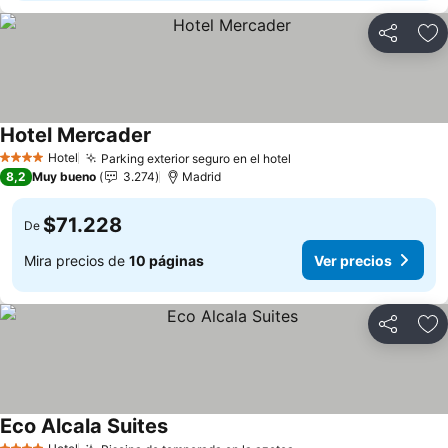
Compartir
Ag
Hotel Mercader
Hotel
Parking exterior seguro en el hotel
4 Estrellas
8,2
Muy bueno
3.274
Madrid
$71.228
De
Mira precios de
10 páginas
Ver precios
Compartir
Ag
Eco Alcala Suites