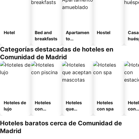
Hotel
Bed and
Apartamen
Hostel
Casa
breakfasts
to
hués
amueblad
Categorías destacadas de hoteles en
o
Comunidad de Madrid
Hoteles de
Hoteles
Hoteles
Hoteles
Hote
lujo
con
que
con spa
con
piscina
aceptan
esta
mascotas
mien
Hoteles baratos cerca de Comunidad de
Madrid