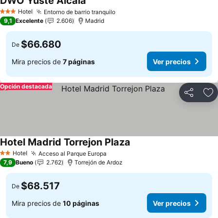
DWO Yuste Alcalá
Hotel
Entorno de barrio tranquilo
3 Estrellas
9,1
Excelente
2.606
Madrid
$66.680
De
Mira precios de
7 páginas
Ver precios
Opción destacada
Compartir
Ag
Hotel Madrid Torrejon Plaza
Hotel
Acceso al Parque Europa
2 Estrellas
7,9
Bueno
2.762
Torrejón de Ardoz
$68.517
De
Mira precios de
10 páginas
Ver precios