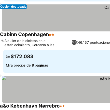
Opción destacada
Cabinn Copenhagen
2 Estrellas
Alquiler de bicicletas en el
(46.157 puntuacione
6,8
establecimiento, Cercanía a las
principales atracciones
$172.083
De
Mira precios de
8 páginas
a&o København Nørrebro
2 Estrellas