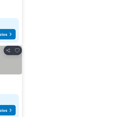
cios
Agregar a favoritos
Compartir
cios