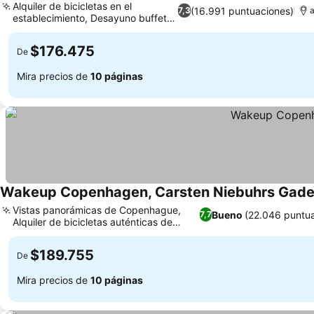
Alquiler de bicicletas en el
(16.991 puntuaciones)
7,3
a
establecimiento, Desayuno buffet
libre
$176.475
De
Mira precios de
10 páginas
Wakeup Copenhagen, Carsten Niebuhrs Gad
Vistas panorámicas de Copenhague,
Bueno
(22.046 puntua
7,7
Alquiler de bicicletas auténticas de
Copenhague
$189.755
De
Mira precios de
10 páginas