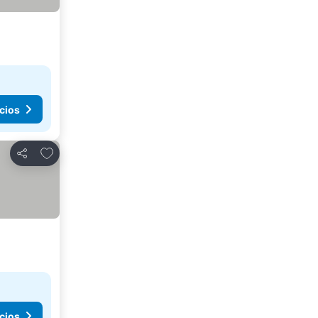
cios
Agregar a favoritos
Compartir
cios