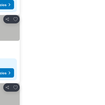
cios
Agregar a favoritos
Compartir
cios
Agregar a favoritos
Compartir