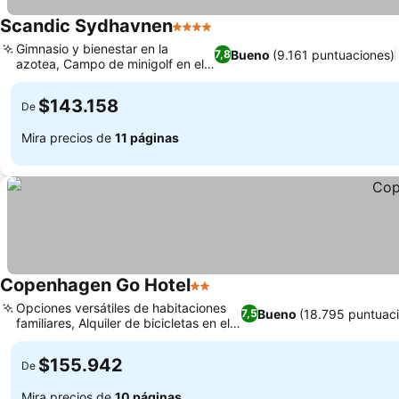
Scandic Sydhavnen
4 Estrellas
Gimnasio y bienestar en la
Bueno
(9.161 puntuaciones)
7,8
azotea, Campo de minigolf en el
hotel
$143.158
De
Mira precios de
11 páginas
Copenhagen Go Hotel
2 Estrellas
Opciones versátiles de habitaciones
Bueno
(18.795 puntuac
7,5
familiares, Alquiler de bicicletas en el
hotel
$155.942
De
Mira precios de
10 páginas