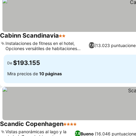
Cabinn Scandinavia
2 Estrellas
Instalaciones de fitness en el hotel,
(13.023 puntuacione
7,0
Opciones versátiles de habitaciones
familiares
$193.155
De
Mira precios de
10 páginas
Scandic Copenhagen
4 Estrellas
Vistas panorámicas al lago y la
Bueno
(16.046 puntuacione
7,8