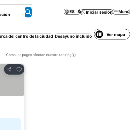
ES · $
Menú
Iniciar sesión
ación
Ver mapa
rca del centro de la ciudad
Desayuno incluido
Estacionamiento
Cómo los pagos afectan nuestro ranking
Agregar a favoritos
Compartir