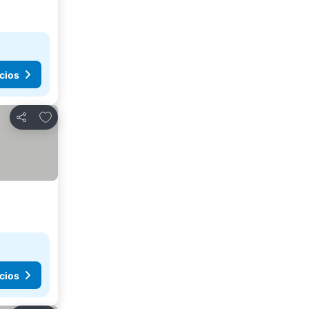
cios
Agregar a favoritos
Compartir
cios