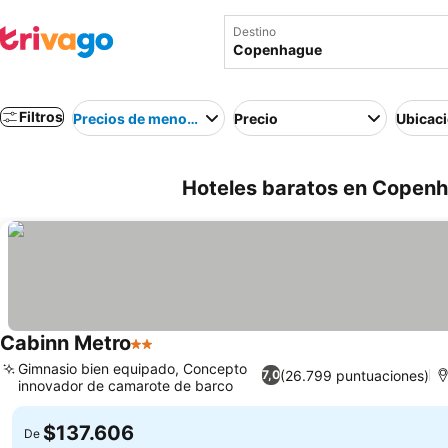
Destino
Filtros
Precios de menor a mayor
Precio
Ubicac
Hoteles baratos en Copen
Cabinn Metro
2 Estrellas
Gimnasio bien equipado, Concepto
(26.799 puntuaciones)
7,0
innovador de camarote de barco
$137.606
De