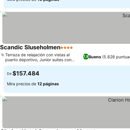
Scandic Sluseholmen
4 Estrellas
Terraza de relajación con vistas al
Bueno
(5.828 puntua
7,8
puerto deportivo, Junior suites con
vistas al puerto
$157.484
De
Mira precios de
12 páginas