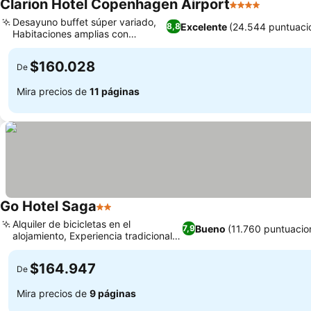
Clarion Hotel Copenhagen Airport
4 Estrellas
Desayuno buffet súper variado,
Excelente
(24.544 puntuaci
8,8
Habitaciones amplias con
ventanales
$160.028
De
Mira precios de
11 páginas
Go Hotel Saga
2 Estrellas
Alquiler de bicicletas en el
Bueno
(11.760 puntuacio
7,9
alojamiento, Experiencia tradicional
sin ascensor
$164.947
De
Mira precios de
9 páginas