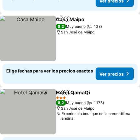
Ver precios
Casa Maipo
Compartir
Agregar a favoritos
Ver precios
8,2
Muy bueno
138
San José de Maipo
Elige fechas para ver los precios exactos
Ver precios
Hotel QamaQi
Compartir
Agregar a favoritos
Ver precios
3 Estrellas
8,2
Muy bueno
1.173
San José de Maipo
Experiencia boutique en la precordillera
andina