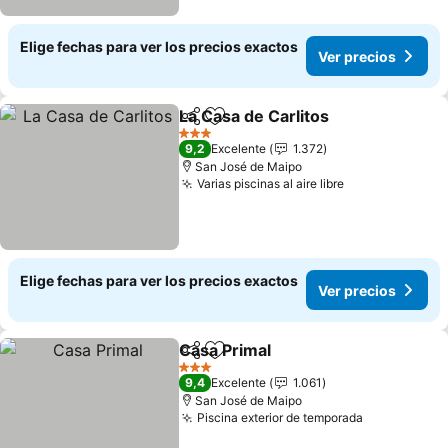
Elige fechas para ver los precios exactos
Ver precios
La Casa de Carlitos
Compartir
Agregar a favoritos
Ver pre
3 Estrellas
9,2
Excelente
1.372
San José de Maipo
Varias piscinas al aire libre
Ver precios
Elige fechas para ver los precios exactos
Ver precios
Casa Primal
Compartir
Agregar a favoritos
Ver precios
3 Estrellas
9,4
Excelente
1.061
San José de Maipo
Piscina exterior de temporada
Ver precio