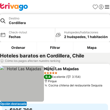
Favoritos
Iniciar 
Me
Destino
Cordillera
Check-in/out
Huéspedes/habitaciones
Fechas
2 huéspedes, 1 habitación
Ordenar
Filtrar
Mapa
Hoteles baratos en Cordillera, Chile
Cómo los pagos afectan nuestro ranking
Hotel Las Majadas
Compartir
Agregar a favoritos
Ver prec
5 Estrellas
9,4
Excelente
3.154
Pirque
Cocina chilena del restaurante Sequoia
Ver 
Opción destacada