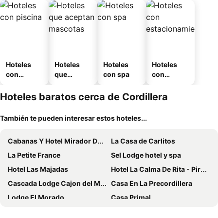
Hoteles
Hoteles
Hoteles
Hoteles
con
que
con spa
con
piscina
aceptan
estaciona
mascotas
miento
Hoteles baratos cerca de Cordillera
También te pueden interesar estos hoteles...
Cabanas Y Hotel Mirador Del Maipo
La Casa de Carlitos
La Petite France
Sel Lodge hotel y spa
Hotel Las Majadas
Hotel La Calma De Rita - Pirque
Cascada Lodge Cajon del Maipo
Casa En La Precordillera
Lodge El Morado
Casa Primal
Cabañas La Bella Durmiente
Hotel Altiplanico Cajón del Maipo