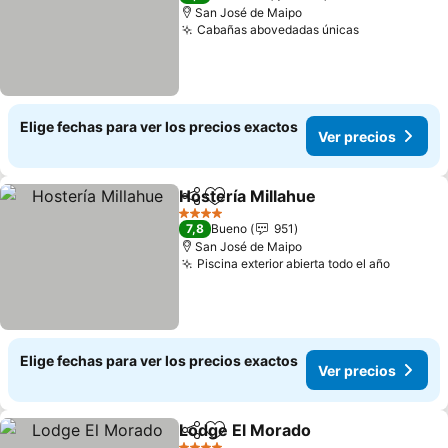
San José de Maipo
Cabañas abovedadas únicas
Ver precios
Elige fechas para ver los precios exactos
Ver precios
Hostería Millahue
Compartir
Agregar a favoritos
Ver prec
4 Estrellas
7,8
Bueno
951
San José de Maipo
Piscina exterior abierta todo el año
Ver pre
Elige fechas para ver los precios exactos
Ver precios
Lodge El Morado
Compartir
Agregar a favoritos
Ver preci