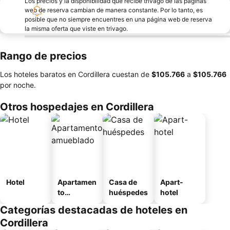
Los precios y la disponibilidad que recibe trivago de las páginas
web de reserva cambian de manera constante. Por lo tanto, es
posible que no siempre encuentres en una página web de reserva
la misma oferta que viste en trivago.
Rango de precios
Los hoteles baratos en Cordillera cuestan de
‎$105.766
a
‎$105.766
por noche.
Otros hospedajes en Cordillera
Hotel
Apartamen
Casa de
Apart-
to
huéspedes
hotel
amueblad
Categorías destacadas de hoteles en
o
Cordillera