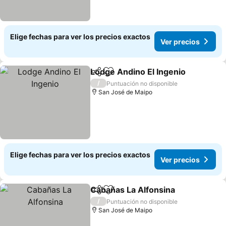
Elige fechas para ver los precios exactos
Ver precios
Lodge Andino El Ingenio
Compartir
Agregar a favoritos
Ve
/
Puntuación no disponible
San José de Maipo
Elige fechas para ver los precios exactos
Ver precios
Cabañas La Alfonsina
Compartir
Agregar a favoritos
Ver 
/
Puntuación no disponible
San José de Maipo