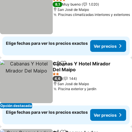
4 Estrellas
8,1
Muy bueno
1.020
San José de Maipo
Piscinas climatizadas interiores y exteriores
Elige fechas para ver los precios exactos
Ver precios
Cabanas Y Hotel Mirador
Compartir
Agregar a favoritos
Del Maipo
Ver precios
2 Estrellas
4,6
144
San José de Maipo
Piscina exterior y jardín
Ver precios
Opción destacada
Elige fechas para ver los precios exactos
Ver precios