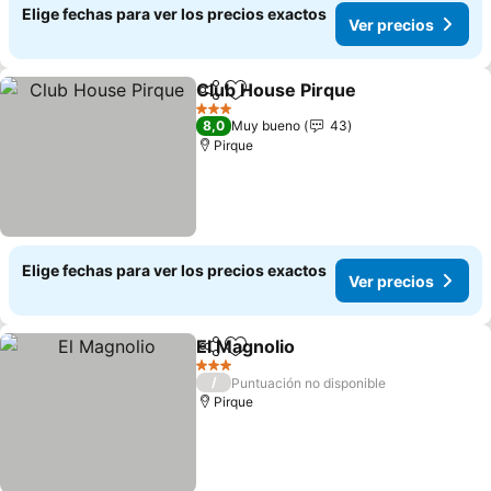
Elige fechas para ver los precios exactos
Ver precios
Club House Pirque
Compartir
Agregar a favoritos
Ver pre
3 Estrellas
8,0
Muy bueno
43
Pirque
Elige fechas para ver los precios exactos
Ver precios
El Magnolio
Compartir
Agregar a favoritos
Ver precios
3 Estrellas
/
Puntuación no disponible
Pirque