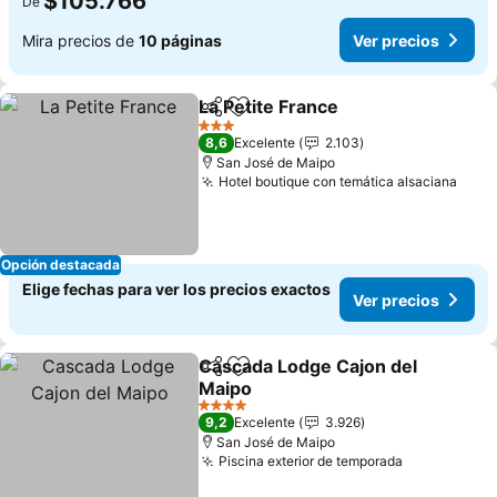
$105.766
De
Mira precios de
10 páginas
Ver precios
La Petite France
Compartir
Agregar a favoritos
Ver precio
3 Estrellas
8,6
Excelente
2.103
San José de Maipo
Hotel boutique con temática alsaciana
Ver 
Opción destacada
Elige fechas para ver los precios exactos
Ver precios
Cascada Lodge Cajon del
Compartir
Agregar a favoritos
Maipo
Ver precios
4 Estrellas
9,2
Excelente
3.926
San José de Maipo
Piscina exterior de temporada
Ver precio