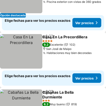
Piscina exterior con vistas de 360 grados
Ve
Opción destacada
Elige fechas para ver los precios exactos
Ver precios
Casa En La Precordillera
Compartir
Agregar a favoritos
Ve
4 Estrellas
9,2
Excelente
102
San José de Maipo
Habitaciones muy bien decoradas
Ver pre
Elige fechas para ver los precios exactos
Ver precios
Cabañas La Bella
Compartir
Agregar a favoritos
Durmiente
Ver precios
3 Estrellas
8,2
Muy bueno
819