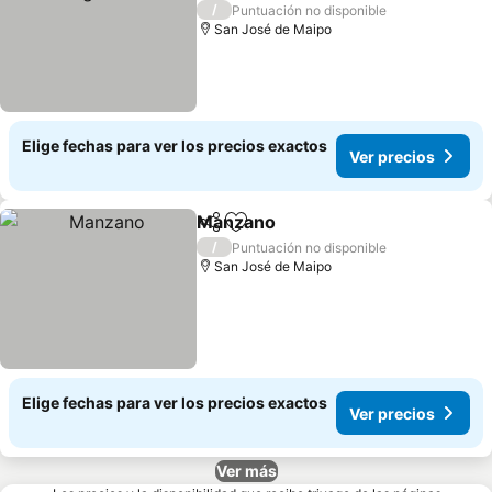
Ver precios
/
Puntuación no disponible
San José de Maipo
Elige fechas para ver los precios exactos
Ver precios
Manzano
Compartir
Agregar a favoritos
Ver precios
/
Puntuación no disponible
San José de Maipo
Elige fechas para ver los precios exactos
Ver precios
Ver más