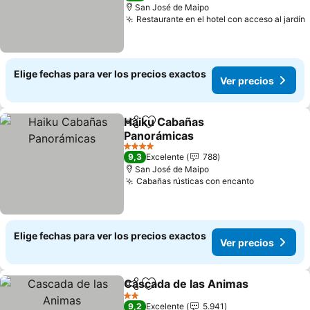
San José de Maipo
Restaurante en el hotel con acceso al jardín
Elige fechas para ver los precios exactos
Ver precios
Haiku Cabañas
Compartir
Agregar a favoritos
Panorámicas
Ver precios
4 Estrellas
9,3
Excelente
788
San José de Maipo
Cabañas rústicas con encanto
Ver precio
Elige fechas para ver los precios exactos
Ver precios
Cascada de las Animas
Compartir
Agregar a favoritos
Ver
2 Estrellas
9,2
Excelente
5.941