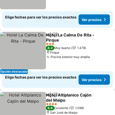
Elige fechas para ver los precios exactos
Ver precios
Hotel La Calma De Rita -
Compartir
Agregar a favoritos
Pirque
Ver precios
3 Estrellas
8,3
Muy bueno
1.478
Pirque
Piscina exterior muy amplia
Ver precios
Opción destacada
Elige fechas para ver los precios exactos
Ver precios
Hotel Altiplanico Cajón
Compartir
Agregar a favoritos
del Maipo
Ver precios
4 Estrellas
8,6
Excelente
1.098
San José de Maipo