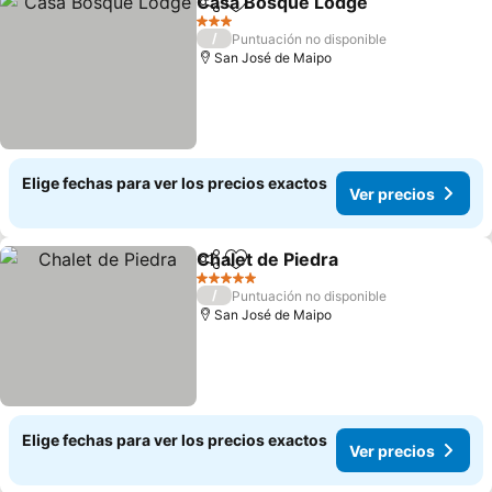
Casa Bosque Lodge
Compartir
Agregar a favoritos
Ver pr
3 Estrellas
/
Puntuación no disponible
San José de Maipo
Elige fechas para ver los precios exactos
Ver precios
Chalet de Piedra
Compartir
Agregar a favoritos
Ver preci
5 Estrellas
/
Puntuación no disponible
San José de Maipo
Elige fechas para ver los precios exactos
Ver precios