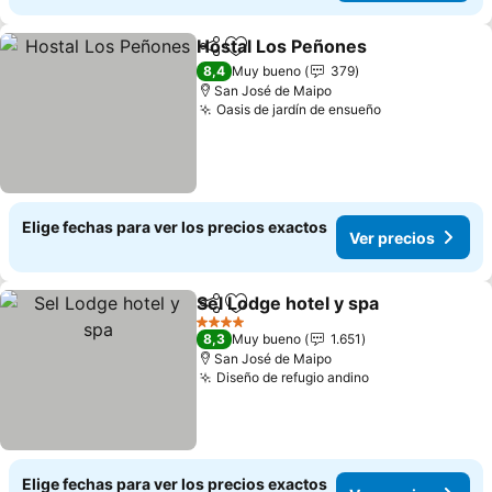
Hostal Los Peñones
Compartir
Agregar a favoritos
Ver pr
8,4
Muy bueno
379
San José de Maipo
Oasis de jardín de ensueño
Ver precios
Elige fechas para ver los precios exactos
Ver precios
Sel Lodge hotel y spa
Compartir
Agregar a favoritos
Ver p
4 Estrellas
8,3
Muy bueno
1.651
San José de Maipo
Diseño de refugio andino
Ver precios
Elige fechas para ver los precios exactos