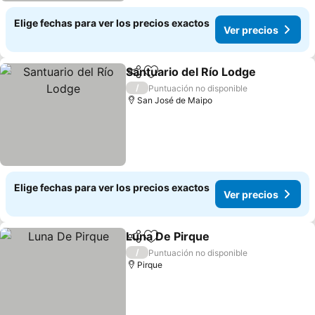
Elige fechas para ver los precios exactos
Ver precios
Santuario del Río Lodge
Compartir
Agregar a favoritos
Ve
/
Puntuación no disponible
San José de Maipo
Elige fechas para ver los precios exactos
Ver precios
Luna De Pirque
Compartir
Agregar a favoritos
Ver precios
/
Puntuación no disponible
Pirque