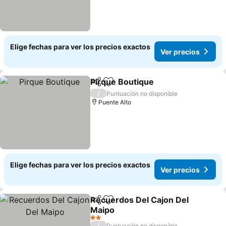
Elige fechas para ver los precios exactos
Ver precios
Pirque Boutique
Compartir
Agregar a favoritos
Ver precio
/
Puntuación no disponible
Puente Alto
Elige fechas para ver los precios exactos
Ver precios
Recuerdos Del Cajon Del
Compartir
Agregar a favoritos
Maipo
Ver precios
2 Estrellas
/
Puntuación no disponible