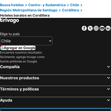
Hotel QamaQi
Cascada de las Animas
Busca hoteles
Centro- y Sudamérica
Chile
Región Metropolitana de Santiago
Cordillera
Hostería Millahue
Haiku Cabañas Panorámicas
Hoteles baratos en Cordillera
Cabana El Ingenio
Cabaña Aventura
Casa Bosque Lodge
Casa Maipo
Facebook
Twitter
Insta
Yo
Chalet de Piedra
Cabaña hostal
Elige tu país
Santuario del Río Lodge
Parque San José - Héroes Parques
Hostal Chikiyan
Agregar en Google
Encuentra nuestros resultados
fácilmente: agrega trivago como
fuente preferida en Google.
Compañía
Nuestros productos
Términos y políticas
Ayuda