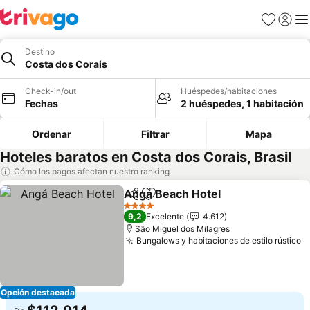
Favoritos
Iniciar 
Me
Destino
Costa dos Corais
Check-in/out
Huéspedes/habitaciones
Fechas
2 huéspedes, 1 habitación
Ordenar
Filtrar
Mapa
Hoteles baratos en Costa dos Corais, Brasil
Cómo los pagos afectan nuestro ranking
Angá Beach Hotel
Compartir
Agregar a favoritos
4 Estrellas
9,2
Excelente
4.612
São Miguel dos Milagres
Bungalows y habitaciones de estilo rústico
Opción destacada