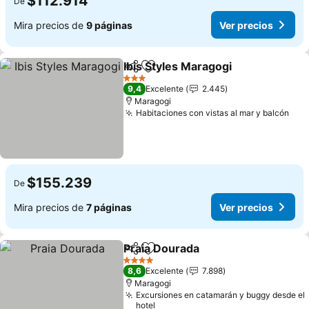
$112.914
De
Mira precios de
9 páginas
Ver precios
Ibis Styles Maragogi
Compartir
Agregar a favoritos
3 Estrellas
9,4
Excelente
2.445
Maragogi
Habitaciones con vistas al mar y balcón
$155.239
De
Mira precios de
7 páginas
Ver precios
Praia Dourada
Compartir
Agregar a favoritos
4 Estrellas
8,6
Excelente
7.898
Maragogi
Excursiones en catamarán y buggy desde el
hotel