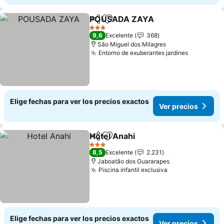
POUSADA ZAYA
Compartir
Agregar a favoritos
3 Estrellas
9,6
Excelente
368
São Miguel dos Milagres
Entorno de exuberantes jardines
Elige fechas para ver los precios exactos
Ver precios
Hotel Anahi
Compartir
Agregar a favoritos
3 Estrellas
8,5
Excelente
2.231
Jaboatão dos Guararapes
Piscina infantil exclusiva
Elige fechas para ver los precios exactos
Ver precios