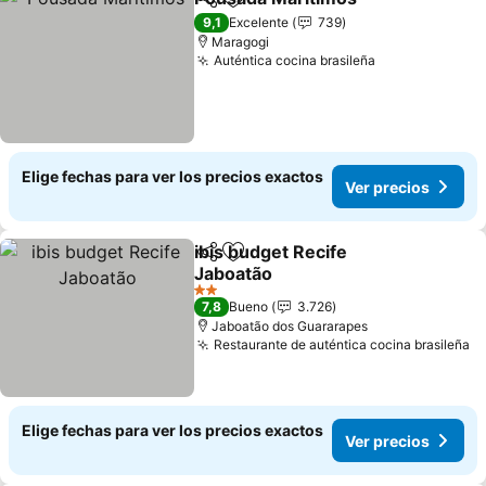
Compartir
Agregar a favoritos
9,1
Excelente
739
Maragogi
Auténtica cocina brasileña
Elige fechas para ver los precios exactos
Ver precios
ibis budget Recife
Compartir
Agregar a favoritos
Jaboatão
2 Estrellas
7,8
Bueno
3.726
Jaboatão dos Guararapes
Restaurante de auténtica cocina brasileña
Elige fechas para ver los precios exactos
Ver precios