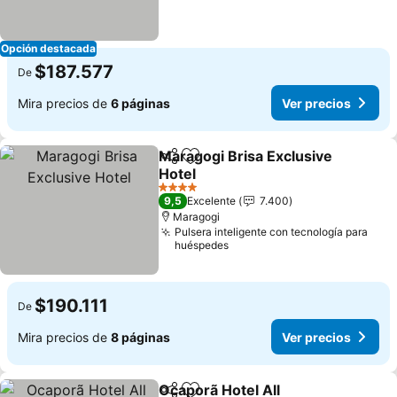
Opción destacada
$187.577
De
Mira precios de
6 páginas
Ver precios
Maragogi Brisa Exclusive
Compartir
Agregar a favoritos
Hotel
4 Estrellas
9,5
Excelente
7.400
Maragogi
Pulsera inteligente con tecnología para
huéspedes
$190.111
De
Mira precios de
8 páginas
Ver precios
Ocaporã Hotel All