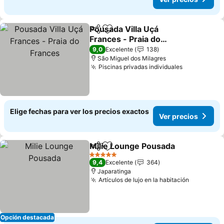
Pousada Villa Uçá
Compartir
Agregar a favoritos
Frances - Praia do
Frances
9,0
Excelente
138
São Miguel dos Milagres
Piscinas privadas individuales
Elige fechas para ver los precios exactos
Ver precios
Milie Lounge Pousada
Compartir
Agregar a favoritos
5 Estrellas
9,4
Excelente
364
Japaratinga
Artículos de lujo en la habitación
Opción destacada