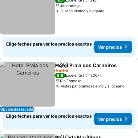
9,7
Excelente
216
Japaratinga
Diseño rústico y elegante
Elige fechas para ver los precios exactos
Ver precios
Hotel Praia dos Carneiros
Compartir
Agregar a favoritos
4 Estrellas
8,8
Excelente
1.067
Rio Formoso
Vistas panorámicas al río y al océano
Opción destacada
Elige fechas para ver los precios exactos
Ver precios
Pousada Marítimos