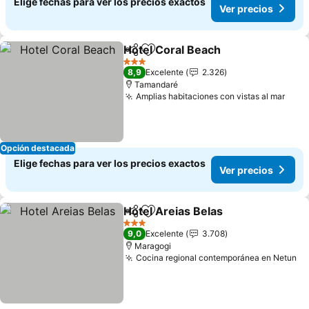
Elige fechas para ver los precios exactos
Ver precios
Hotel Coral Beach
Compartir
Agregar a favoritos
3 Estrellas
8,9
Excelente
2.326
Tamandaré
Amplias habitaciones con vistas al mar
Opción destacada
Elige fechas para ver los precios exactos
Ver precios
Hotel Areias Belas
Compartir
Agregar a favoritos
3 Estrellas
9,0
Excelente
3.708
Maragogi
Cocina regional contemporánea en Netun