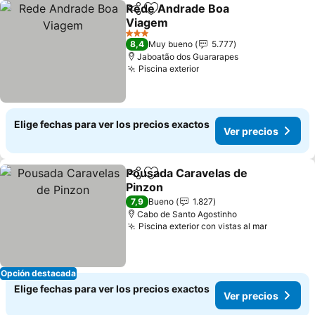
Rede Andrade Boa
Compartir
Agregar a favoritos
Viagem
3 Estrellas
8,4
Muy bueno
5.777
Jaboatão dos Guararapes
Piscina exterior
Elige fechas para ver los precios exactos
Ver precios
Pousada Caravelas de
Compartir
Agregar a favoritos
Pinzon
7,9
Bueno
1.827
Cabo de Santo Agostinho
Piscina exterior con vistas al mar
Opción destacada
Elige fechas para ver los precios exactos
Ver precios