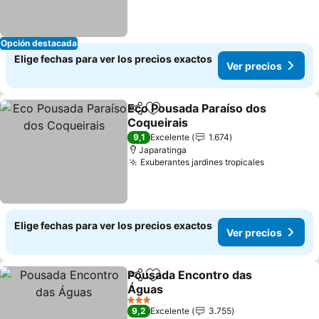
Opción destacada
Elige fechas para ver los precios exactos
Ver precios
Eco Pousada Paraíso dos
Compartir
Agregar a favoritos
Coqueirais
9,1
Excelente
1.674
Japaratinga
Exuberantes jardines tropicales
Elige fechas para ver los precios exactos
Ver precios
Pousada Encontro das
Compartir
Agregar a favoritos
Águas
3 Estrellas
9,2
Excelente
3.755