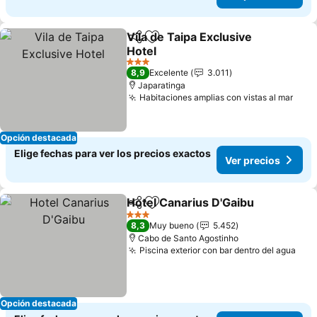
Vila de Taipa Exclusive
Compartir
Agregar a favoritos
Hotel
3 Estrellas
8,9
Excelente
3.011
Japaratinga
Habitaciones amplias con vistas al mar
Opción destacada
Elige fechas para ver los precios exactos
Ver precios
Hotel Canarius D'Gaibu
Compartir
Agregar a favoritos
3 Estrellas
8,3
Muy bueno
5.452
Cabo de Santo Agostinho
Piscina exterior con bar dentro del agua
Opción destacada