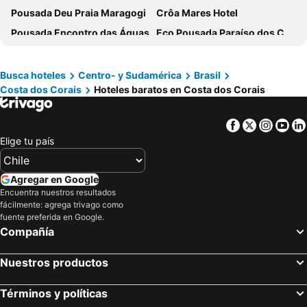
Pousada Deu Praia Maragogi
Crôa Mares Hotel
Pousada Encontro das Águas
Eco Pousada Paraíso dos Coqueirais
Pousada Taieiras
Vila de Taipa Exclusive Hotel
Hotel Coral Beach
Uri Pousada
Busca hoteles
Centro- y Sudamérica
Brasil
Costa dos Corais
Hoteles baratos en Costa dos Corais
Bitingui Praia Hotel
Pousada Maritimar
Hotel Canarius D'Gaibu
Pousada Marítimos
Facebook
Twitter
Insta
Yo
Villa Pantai Boutique Hotel Maragogi
Pousada La Belle
Elige tu país
Amaraíz Pousada
Pousada Canouan
Pousada Vivenda Oriente
Àrvo Boutique Hotel
Agregar en Google
Flats Privé Village Galés
Pousada La Riviera
Encuentra nuestros resultados
fácilmente: agrega trivago como
Costa Mar Recife Hotel by Atlantica
Hotel Enseada dos Corais
fuente preferida en Google.
Compañía
Malia Resort By Mai
Pousada Barra Grande
Pousada Mansao Da Costa
Porto de Galinhas - Pousada Beach Garden
Nuestros productos
Maraga Bento Hotel
Pousada do Alemão
Pousada Solmar
Hotel Anahi
Términos y políticas