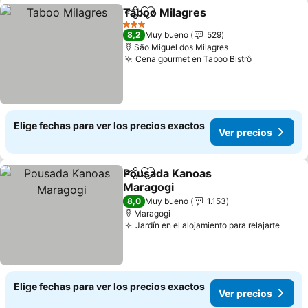
Taboo Milagres
Compartir
Agregar a favoritos
3 Estrellas
8,2
Muy bueno
529
São Miguel dos Milagres
Cena gourmet en Taboo Bistrô
Elige fechas para ver los precios exactos
Ver precios
Pousada Kanoas
Compartir
Agregar a favoritos
Maragogi
8,0
Muy bueno
1.153
Maragogi
Jardín en el alojamiento para relajarte
Elige fechas para ver los precios exactos
Ver precios