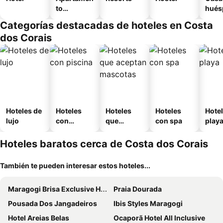
to
hués
amueblad
Categorías destacadas de hoteles en Costa
o
dos Corais
Hoteles de
Hoteles
Hoteles
Hoteles
Hotel
lujo
con
que
con spa
play
piscina
aceptan
mascotas
Hoteles baratos cerca de Costa dos Corais
También te pueden interesar estos hoteles...
Maragogi Brisa Exclusive Hotel
Praia Dourada
Pousada Dos Jangadeiros
Ibis Styles Maragogi
Hotel Areias Belas
Ocaporã Hotel All Inclusive