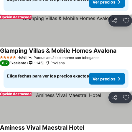
Ver precios
Opción destacada
Compartir
Ag
Glamping Villas & Mobile Homes Avalona
Hotel
Parque acuático enorme con toboganes
5 Estrellas
8,7
Excelente
1.146
Povljana
Elige fechas para ver los precios exactos
Ver precios
Opción destacada
Compartir
Ag
Aminess Vival Maestral Hotel