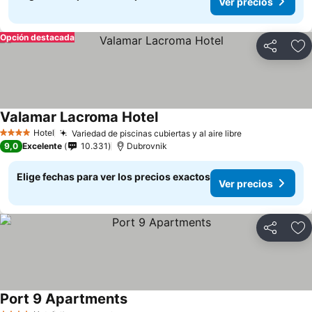
Ver precios
Opción destacada
Compartir
Ag
Valamar Lacroma Hotel
Hotel
Variedad de piscinas cubiertas y al aire libre
4 Estrellas
9,0
Excelente
10.331
Dubrovnik
Elige fechas para ver los precios exactos
Ver precios
Compartir
Ag
Port 9 Apartments