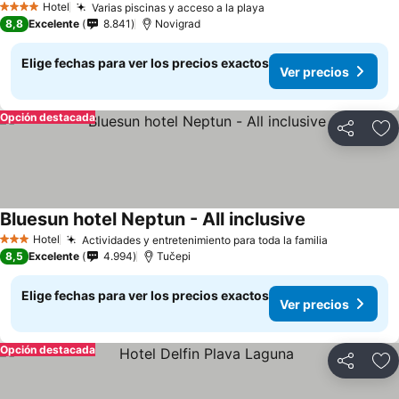
Hotel
Varias piscinas y acceso a la playa
4 Estrellas
8,8
Excelente
8.841
Novigrad
Elige fechas para ver los precios exactos
Ver precios
Opción destacada
Compartir
Ag
Bluesun hotel Neptun - All inclusive
Hotel
Actividades y entretenimiento para toda la familia
3 Estrellas
8,5
Excelente
4.994
Tučepi
Elige fechas para ver los precios exactos
Ver precios
Opción destacada
Compartir
Ag