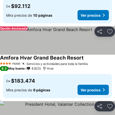
$92.112
De
Mira precios de
10 páginas
Ver precios
Opción destacada
Compartir
Ag
Amfora Hvar Grand Beach Resort
Hotel
Servicios y actividades para toda la familia
4 Estrellas
8,3
Muy bueno
8.823
Hvar
$183.474
De
Mira precios de
6 páginas
Ver precios
Compartir
Ag