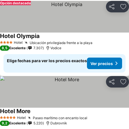
Opción destacada
Compartir
Ag
Hotel Olympia
Hotel
Ubicación privilegiada frente a la playa
4 Estrellas
8,5
Excelente
7.307
Vodice
Elige fechas para ver los precios exactos
Ver precios
Compartir
Ag
Hotel More
Hotel
Paseo marítimo con encanto local
5 Estrellas
9,2
Excelente
5.220
Dubrovnik