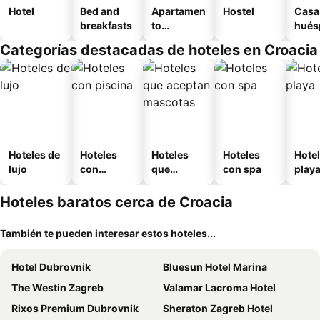
Hotel
Bed and
Apartamen
Hostel
Casa
breakfasts
to
hués
amueblad
Categorías destacadas de hoteles en Croacia
o
Hoteles de
Hoteles
Hoteles
Hoteles
Hotel
lujo
con
que
con spa
play
piscina
aceptan
mascotas
Hoteles baratos cerca de Croacia
También te pueden interesar estos hoteles...
Hotel Dubrovnik
Bluesun Hotel Marina
The Westin Zagreb
Valamar Lacroma Hotel
Rixos Premium Dubrovnik
Sheraton Zagreb Hotel