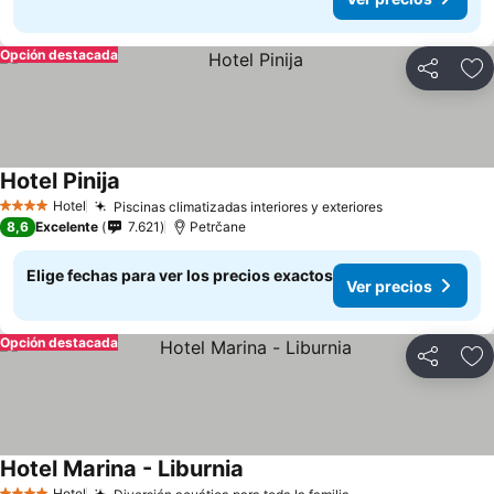
Opción destacada
Compartir
Ag
Hotel Pinija
Hotel
Piscinas climatizadas interiores y exteriores
4 Estrellas
8,6
Excelente
7.621
Petrčane
Elige fechas para ver los precios exactos
Ver precios
Opción destacada
Compartir
Ag
Hotel Marina - Liburnia
Hotel