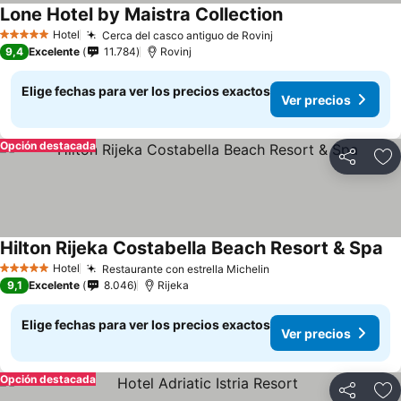
Lone Hotel by Maistra Collection
Hotel
Cerca del casco antiguo de Rovinj
5 Estrellas
9,4
Excelente
11.784
Rovinj
Elige fechas para ver los precios exactos
Ver precios
Opción destacada
Compartir
Ag
Hilton Rijeka Costabella Beach Resort & Spa
Hotel
Restaurante con estrella Michelin
5 Estrellas
9,1
Excelente
8.046
Rijeka
Elige fechas para ver los precios exactos
Ver precios
Opción destacada
Compartir
Ag