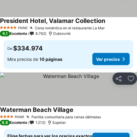
President Hotel, Valamar Collection
Hotel
Cena romántica en el restaurante La Mar
5 Estrellas
9,1
Excelente
8.762
Dubrovnik
$334.974
De
Mira precios de
10 páginas
Ver precios
Compartir
Ag
Waterman Beach Village
Hotel
Parrilla comunitaria para cenas dálmatas
4 Estrellas
8,8
Excelente
1.212
Supetar
Elige fechas para ver los precios exactos