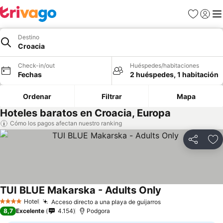
Favoritos
Iniciar 
Me
Destino
Croacia
Check-in/out
Huéspedes/habitaciones
Fechas
2 huéspedes, 1 habitación
Ordenar
Filtrar
Mapa
Hoteles baratos en Croacia, Europa
Cómo los pagos afectan nuestro ranking
Compartir
Ag
TUI BLUE Makarska - Adults Only
Hotel
Acceso directo a una playa de guijarros
4 Estrellas
8,7
Excelente
4.154
Podgora