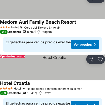
Compartir
Ag
Medora Auri Family Beach Resort
Hotel
Cerca del Biokovo Skywalk
4 Estrellas
9,1
Excelente
9.799
Podgora
Elige fechas para ver los precios exactos
Ver precios
Opción destacada
Compartir
Ag
Hotel Croatia
Hotel
Habitaciones con vista panorámica al mar
5 Estrellas
8,9
Excelente
10.417
Cavtat
Elige fechas para ver los precios exactos