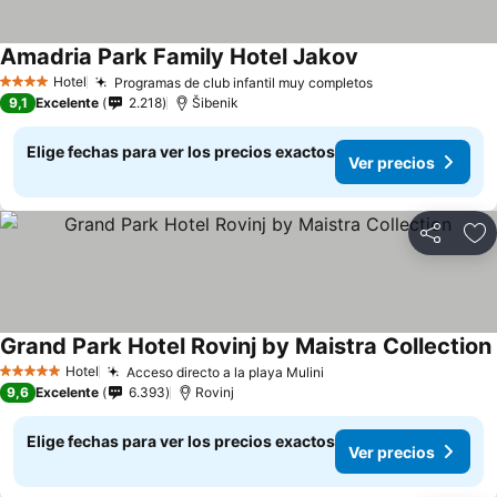
Amadria Park Family Hotel Jakov
Hotel
Programas de club infantil muy completos
4 Estrellas
9,1
Excelente
2.218
Šibenik
Elige fechas para ver los precios exactos
Ver precios
Compartir
Ag
Grand Park Hotel Rovinj by Maistra Collection
Hotel
Acceso directo a la playa Mulini
5 Estrellas
9,6
Excelente
6.393
Rovinj
Elige fechas para ver los precios exactos
Ver precios