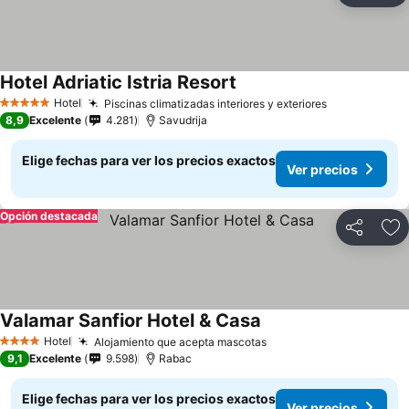
Hotel Adriatic Istria Resort
Hotel
Piscinas climatizadas interiores y exteriores
5 Estrellas
8,9
Excelente
4.281
Savudrija
Elige fechas para ver los precios exactos
Ver precios
Opción destacada
Compartir
Ag
Valamar Sanfior Hotel & Casa
Hotel
Alojamiento que acepta mascotas
4 Estrellas
9,1
Excelente
9.598
Rabac
Elige fechas para ver los precios exactos
Ver precios