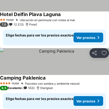
Hotel Delfin Plava Laguna
Hotel
Ubicación en península con vistas al mar
2 Estrellas
7,0
12.312
Poreč
Elige fechas para ver los precios exactos
Ver precios
Compartir
Ag
Camping Paklenica
Hotel
Parcelas con sombra y ambiente natural
4 Estrellas
8,5
Excelente
553
Starigrad
Elige fechas para ver los precios exactos
Ver precios