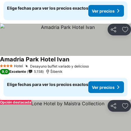
Elige fechas para ver los precios exactos
Ver precios
Compartir
Ag
Amadria Park Hotel Ivan
Hotel
Desayuno buffet variado y delicioso
4 Estrellas
9,0
Excelente
5.158
Šibenik
Elige fechas para ver los precios exactos
Ver precios
Opción destacada
Compartir
Ag