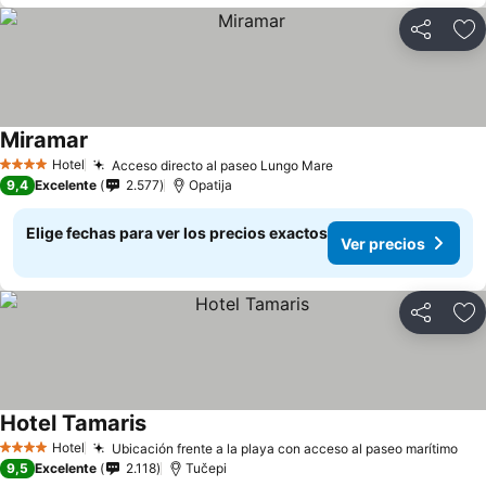
Compartir
Ag
Miramar
Hotel
Acceso directo al paseo Lungo Mare
4 Estrellas
9,4
Excelente
2.577
Opatija
Elige fechas para ver los precios exactos
Ver precios
Compartir
Ag
Hotel Tamaris
Hotel
Ubicación frente a la playa con acceso al paseo marítimo
4 Estrellas
9,5
Excelente
2.118
Tučepi