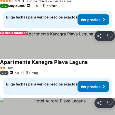
Hotel
Piscina infinita con vistas al mar
4 Estrellas
8,2
Muy bueno
3.261
Korčula
Elige fechas para ver los precios exactos
Ver precios
Opción destacada
Compartir
Ag
Apartments Kanegra Plava Laguna
Hotel
2 Estrellas
7,2
5.017
Umag
Elige fechas para ver los precios exactos
Ver precios
Compartir
Ag