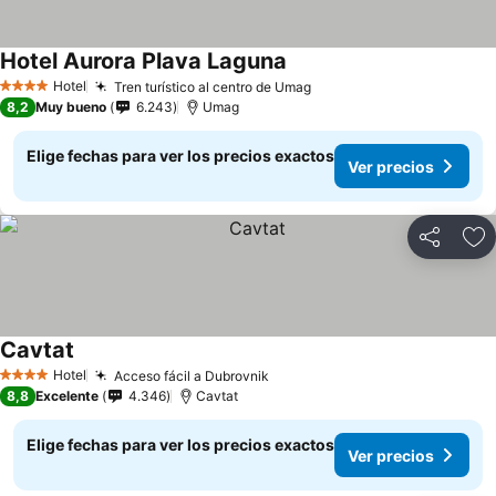
Hotel Aurora Plava Laguna
Hotel
Tren turístico al centro de Umag
4 Estrellas
8,2
Muy bueno
6.243
Umag
Elige fechas para ver los precios exactos
Ver precios
Compartir
Ag
Cavtat
Hotel
Acceso fácil a Dubrovnik
4 Estrellas
8,8
Excelente
4.346
Cavtat
Elige fechas para ver los precios exactos
Ver precios