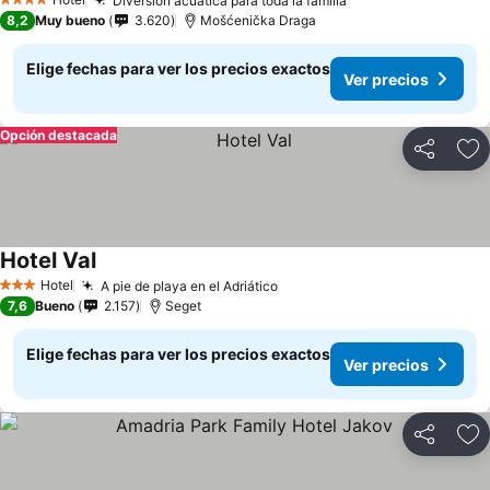
Diversión acuática para toda la familia
4 Estrellas
8,2
Muy bueno
3.620
Mošćenička Draga
Elige fechas para ver los precios exactos
Ver precios
Opción destacada
Compartir
Ag
Hotel Val
Hotel
A pie de playa en el Adriático
3 Estrellas
7,6
Bueno
2.157
Seget
Elige fechas para ver los precios exactos
Ver precios
Compartir
Ag