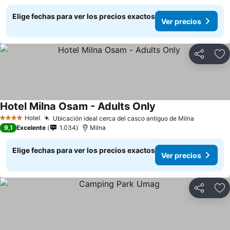
Elige fechas para ver los precios exactos
Ver precios
Compartir
Ag
Hotel Milna Osam - Adults Only
Hotel
Ubicación ideal cerca del casco antiguo de Milna
4 Estrellas
9,1
Excelente
1.034
Milna
Elige fechas para ver los precios exactos
Ver precios
Compartir
Ag