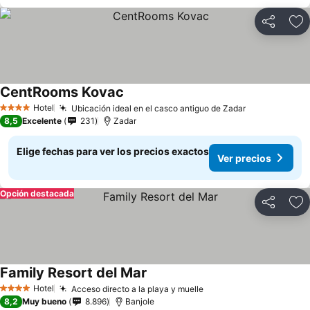
Compartir
Ag
CentRooms Kovac
Hotel
Ubicación ideal en el casco antiguo de Zadar
4 Estrellas
8,5
Excelente
231
Zadar
Elige fechas para ver los precios exactos
Ver precios
Opción destacada
Compartir
Ag
Family Resort del Mar
Hotel
Acceso directo a la playa y muelle
4 Estrellas
8,2
Muy bueno
8.896
Banjole