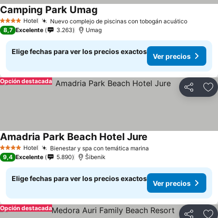
Camping Park Umag
Hotel
Nuevo complejo de piscinas con tobogán acuático
4 Estrellas
8,7
Excelente
3.263
Umag
Elige fechas para ver los precios exactos
Ver precios
Opción destacada
Compartir
Ag
Amadria Park Beach Hotel Jure
Hotel
Bienestar y spa con temática marina
4 Estrellas
9,4
Excelente
5.890
Šibenik
Elige fechas para ver los precios exactos
Ver precios
Opción destacada