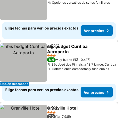
Opciones versátiles de suites familiares
Elige fechas para ver los precios exactos
Ver precios
ibis budget Curitiba
Compartir
Agregar a favoritos
Aeroporto
3 Estrellas
8,4
Muy bueno
10.417
São José dos Pinhais, a 13.7 km de: Curitiba
Habitaciones compactas y funcionales
Opción destacada
Elige fechas para ver los precios exactos
Ver precios
Granville Hotel
Compartir
Agregar a favoritos
3 Estrellas
7,0
7.985