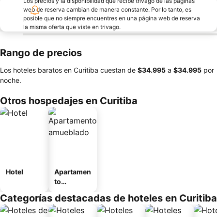
Los precios y la disponibilidad que recibe trivago de las páginas
web de reserva cambian de manera constante. Por lo tanto, es
posible que no siempre encuentres en una página web de reserva
la misma oferta que viste en trivago.
Rango de precios
Los hoteles baratos en Curitiba cuestan de
‎$34.995
a
‎$34.995
por
noche.
Otros hospedajes en Curitiba
Hotel
Apartamen
to
amueblad
Categorías destacadas de hoteles en Curitiba
o