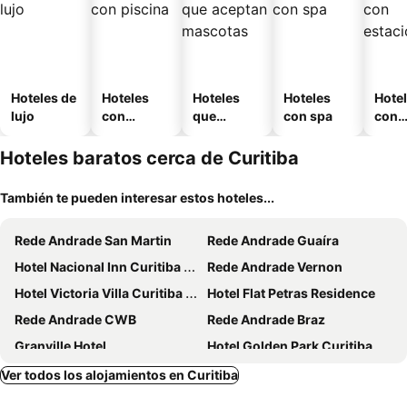
Hoteles de
Hoteles
Hoteles
Hoteles
Hote
lujo
con
que
con spa
con
piscina
aceptan
esta
mascotas
mien
Hoteles baratos cerca de Curitiba
También te pueden interesar estos hoteles...
Rede Andrade San Martin
Rede Andrade Guaíra
Hotel Nacional Inn Curitiba Estação Shopping
Rede Andrade Vernon
Hotel Victoria Villa Curitiba By Nacional Inn
Hotel Flat Petras Residence
Rede Andrade CWB
Rede Andrade Braz
Granville Hotel
Hotel Golden Park Curitiba By Nacional Inn
hotel elo inn
Master Curitiba Hotel - 1,6 km do Estádio Couto Pereira - Show
Ver todos los alojamientos en Curitiba
Lizon Curitiba Hotel
Radisson Hotel Curitiba