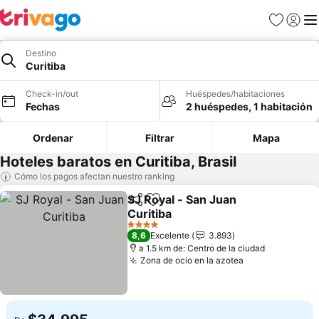
Favoritos
Iniciar 
Me
Destino
Curitiba
Check-in/out
Huéspedes/habitaciones
Fechas
2 huéspedes, 1 habitación
Ordenar
Filtrar
Mapa
Hoteles baratos en Curitiba, Brasil
Cómo los pagos afectan nuestro ranking
SJ Royal - San Juan
Compartir
Agregar a favoritos
Curitiba
4 Estrellas
8,6
Excelente
3.893
a 1.5 km de: Centro de la ciudad
Zona de ocio en la azotea