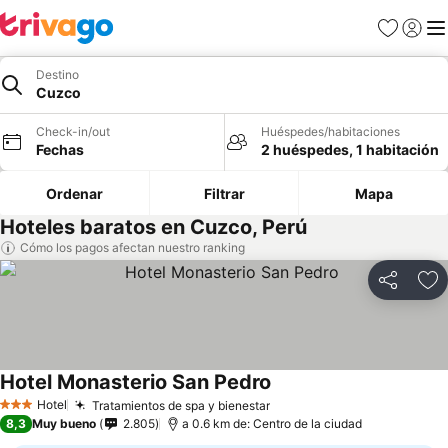
Favoritos
Iniciar 
Me
Destino
Cuzco
Check-in/out
Huéspedes/habitaciones
Fechas
2 huéspedes, 1 habitación
Ordenar
Filtrar
Mapa
Hoteles baratos en Cuzco, Perú
Cómo los pagos afectan nuestro ranking
Compartir
Ag
Hotel Monasterio San Pedro
Hotel
Tratamientos de spa y bienestar
3 Estrellas
8,3
Muy bueno
2.805
a 0.6 km de: Centro de la ciudad