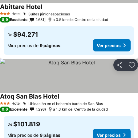
Abittare Hotel
Hotel
Suites júnior espaciosas
3 Estrellas
8,9
Excelente
1.681
a 0.5 km de: Centro de la ciudad
$94.271
De
Mira precios de
9 páginas
Ver precios
Compartir
Ag
Atoq San Blas Hotel
Hotel
Ubicación en el bohemio barrio de San Blas
3 Estrellas
9,6
Excelente
1.298
a 1.3 km de: Centro de la ciudad
$101.819
De
Mira precios de
9 páginas
Ver precios