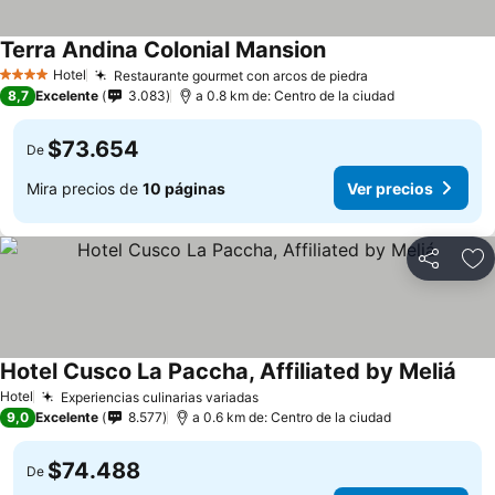
Terra Andina Colonial Mansion
Hotel
Restaurante gourmet con arcos de piedra
4 Estrellas
8,7
Excelente
3.083
a 0.8 km de: Centro de la ciudad
$73.654
De
Mira precios de
10 páginas
Ver precios
Compartir
Ag
Hotel Cusco La Paccha, Affiliated by Meliá
Hotel
Experiencias culinarias variadas
9,0
Excelente
8.577
a 0.6 km de: Centro de la ciudad
$74.488
De