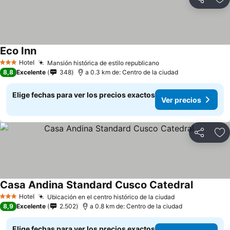
Compartir
Ag
Eco Inn
Hotel
Mansión histórica de estilo republicano
3 Estrellas
8,8
Excelente
348
a 0.3 km de: Centro de la ciudad
Elige fechas para ver los precios exactos
Ver precios
Compartir
Ag
Casa Andina Standard Cusco Catedral
Hotel
Ubicación en el centro histórico de la ciudad
3 Estrellas
8,9
Excelente
2.502
a 0.8 km de: Centro de la ciudad
Elige fechas para ver los precios exactos