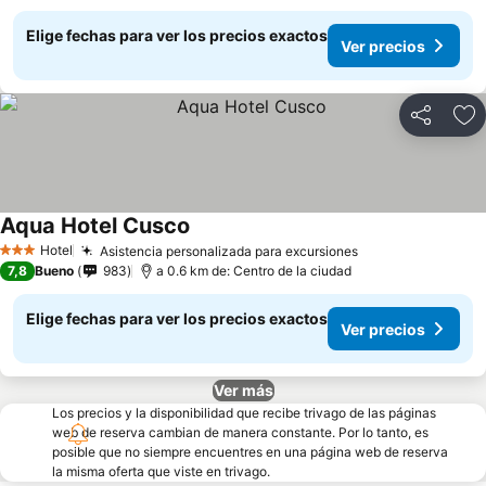
Elige fechas para ver los precios exactos
Ver precios
Compartir
Ag
Aqua Hotel Cusco
Hotel
Asistencia personalizada para excursiones
3 Estrellas
7,8
Bueno
983
a 0.6 km de: Centro de la ciudad
Elige fechas para ver los precios exactos
Ver precios
Ver más
Los precios y la disponibilidad que recibe trivago de las páginas
web de reserva cambian de manera constante. Por lo tanto, es
posible que no siempre encuentres en una página web de reserva
la misma oferta que viste en trivago.