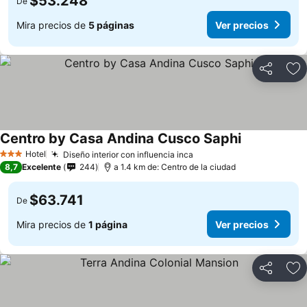
$53.248
De
Mira precios de
5 páginas
Ver precios
Compartir
Ag
Centro by Casa Andina Cusco Saphi
Hotel
Diseño interior con influencia inca
3 Estrellas
8,7
Excelente
244
a 1.4 km de: Centro de la ciudad
$63.741
De
Mira precios de
1 página
Ver precios
Compartir
Ag