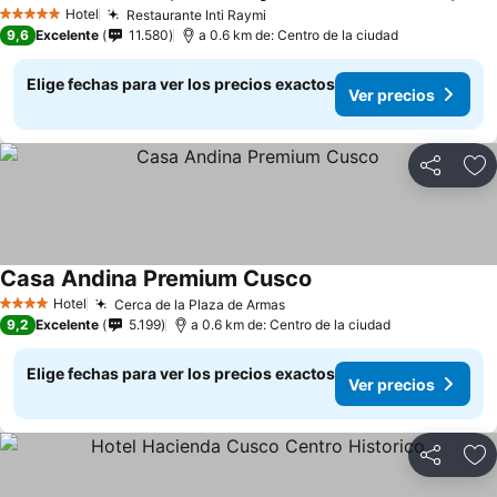
Hotel
Restaurante Inti Raymi
5 Estrellas
9,6
Excelente
11.580
a 0.6 km de: Centro de la ciudad
Elige fechas para ver los precios exactos
Ver precios
Compartir
Ag
Casa Andina Premium Cusco
Hotel
Cerca de la Plaza de Armas
4 Estrellas
9,2
Excelente
5.199
a 0.6 km de: Centro de la ciudad
Elige fechas para ver los precios exactos
Ver precios
Compartir
Ag