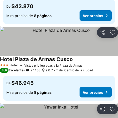
$42.870
De
Mira precios de
8 páginas
Ver precios
Compartir
Ag
Hotel Plaza de Armas Cusco
Hotel
Vistas privilegiadas a la Plaza de Armas
3 Estrellas
8,9
Excelente
2.148
a 0.7 km de: Centro de la ciudad
$46.945
De
Mira precios de
8 páginas
Ver precios
Compartir
Ag