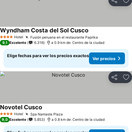
Compartir
Ag
Wyndham Costa del Sol Cusco
Hotel
Fusión peruana en el restaurante Paprika
4 Estrellas
9,1
Excelente
6.316
a 0.9 km de: Centro de la ciudad
Elige fechas para ver los precios exactos
Ver precios
Compartir
Ag
Novotel Cusco
Hotel
Spa Namaste Plaza
4 Estrellas
9,0
Excelente
5.853
a 0.8 km de: Centro de la ciudad