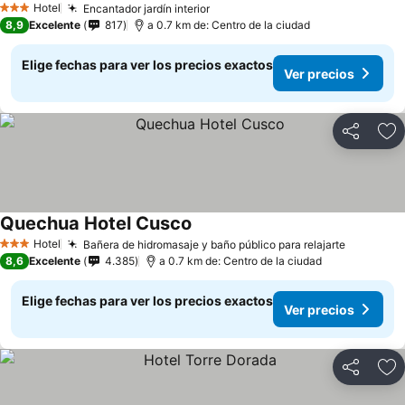
Hotel
Encantador jardín interior
3 Estrellas
8,9
Excelente
817
a 0.7 km de: Centro de la ciudad
Elige fechas para ver los precios exactos
Ver precios
Compartir
Ag
Quechua Hotel Cusco
Hotel
Bañera de hidromasaje y baño público para relajarte
3 Estrellas
8,6
Excelente
4.385
a 0.7 km de: Centro de la ciudad
Elige fechas para ver los precios exactos
Ver precios
Compartir
Ag