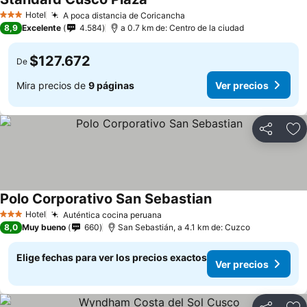
Hotel
A poca distancia de Coricancha
3 Estrellas
8,9
Excelente
4.584
a 0.7 km de: Centro de la ciudad
$127.672
De
Mira precios de
9 páginas
Ver precios
Compartir
Ag
Polo Corporativo San Sebastian
Hotel
Auténtica cocina peruana
3 Estrellas
8,0
Muy bueno
660
San Sebastián, a 4.1 km de: Cuzco
Elige fechas para ver los precios exactos
Ver precios