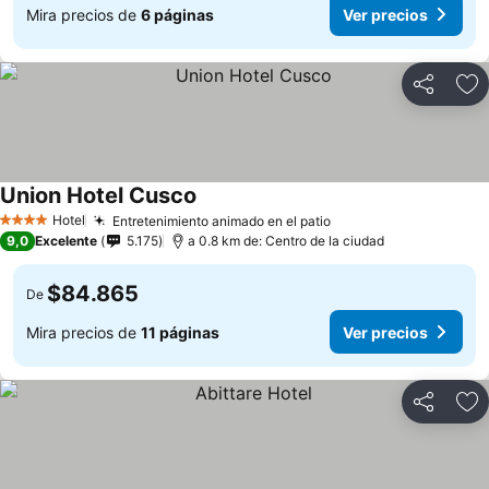
Mira precios de
6 páginas
Ver precios
Compartir
Ag
Union Hotel Cusco
Hotel
Entretenimiento animado en el patio
4 Estrellas
9,0
Excelente
5.175
a 0.8 km de: Centro de la ciudad
$84.865
De
Mira precios de
11 páginas
Ver precios
Compartir
Ag