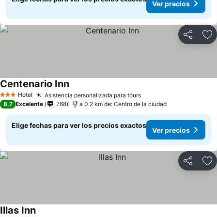
Ver precios
Compartir
Ag
Centenario Inn
Hotel
Asistencia personalizada para tours
3 Estrellas
8,7
Excelente
768
a 0.2 km de: Centro de la ciudad
Elige fechas para ver los precios exactos
Ver precios
Compartir
Ag
Illas Inn