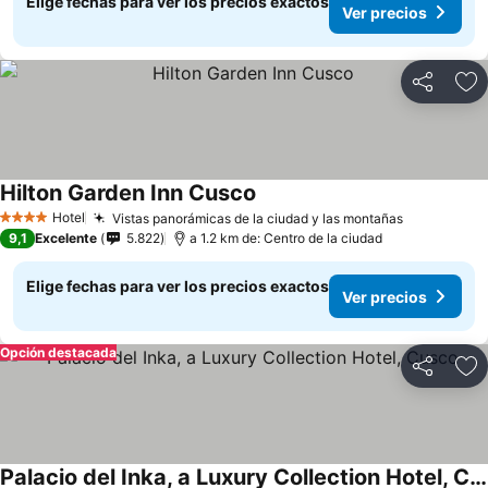
Elige fechas para ver los precios exactos
Ver precios
Compartir
Ag
Hilton Garden Inn Cusco
Hotel
Vistas panorámicas de la ciudad y las montañas
4 Estrellas
9,1
Excelente
5.822
a 1.2 km de: Centro de la ciudad
Elige fechas para ver los precios exactos
Ver precios
Opción destacada
Compartir
Ag
Palacio del Inka, a Luxury Collection Hotel, Cusco