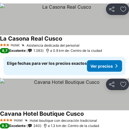
Compartir
Ag
La Casona Real Cusco
Hotel
Asistencia dedicada del personal
3 Estrellas
8,7
Excelente
1.383
a 0.9 km de: Centro de la ciudad
Elige fechas para ver los precios exactos
Ver precios
Compartir
Ag
Cavana Hotel Boutique Cusco
Hotel
Hotel boutique con decoración tradicional
4 Estrellas
9,3
Excelente
240
a 1.3 km de: Centro de la ciudad