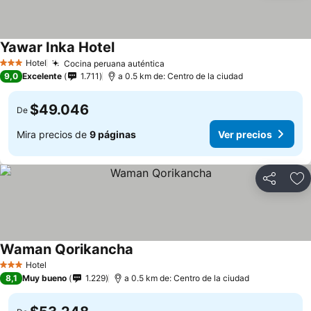
Yawar Inka Hotel
Hotel
Cocina peruana auténtica
3 Estrellas
9,0
Excelente
1.711
a 0.5 km de: Centro de la ciudad
$49.046
De
Mira precios de
9 páginas
Ver precios
Compartir
Ag
Waman Qorikancha
Hotel
3 Estrellas
8,1
Muy bueno
1.229
a 0.5 km de: Centro de la ciudad