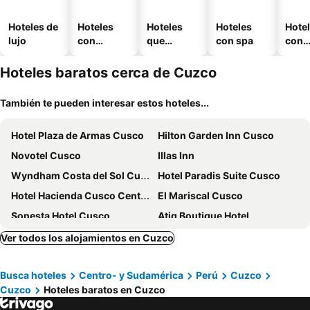
Hoteles de
Hoteles
Hoteles
Hoteles
Hote
lujo
con
que
con spa
con
piscina
aceptan
esta
mascotas
mien
Hoteles baratos cerca de Cuzco
También te pueden interesar estos hoteles...
Hotel Plaza de Armas Cusco
Hilton Garden Inn Cusco
Novotel Cusco
Illas Inn
Wyndham Costa del Sol Cusco
Hotel Paradis Suite Cusco
Hotel Hacienda Cusco Centro Historico
El Mariscal Cusco
Sonesta Hotel Cusco
Atiq Boutique Hotel
Antawasi Cusco
Fuente de Agua Hotel
Ver todos los alojamientos en Cuzco
Hotel Royal Qosqo
Hotel Colquewasi
Busca hoteles
Centro- y Sudamérica
Perú
Cuzco
San Blas Plaza Inn
Maytaq Wasin Boutique Hotel
Cuzco
Hoteles baratos en Cuzco
JW Marriott El Convento Cusco
Waman Qorikancha