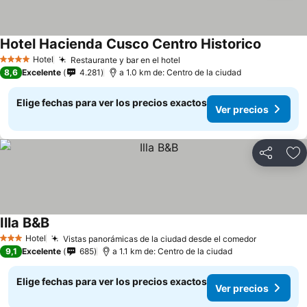
Hotel Hacienda Cusco Centro Historico
Hotel
Restaurante y bar en el hotel
4 Estrellas
8,6
Excelente
4.281
a 1.0 km de: Centro de la ciudad
Elige fechas para ver los precios exactos
Ver precios
Compartir
Ag
Illa B&B
Hotel
Vistas panorámicas de la ciudad desde el comedor
3 Estrellas
9,1
Excelente
685
a 1.1 km de: Centro de la ciudad
Elige fechas para ver los precios exactos
Ver precios