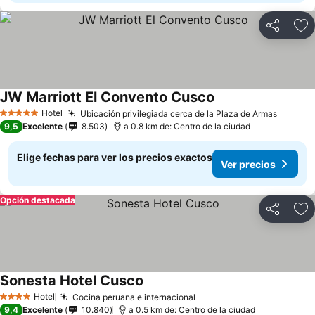
Compartir
Ag
JW Marriott El Convento Cusco
Hotel
Ubicación privilegiada cerca de la Plaza de Armas
5 Estrellas
9,5
Excelente
8.503
a 0.8 km de: Centro de la ciudad
Elige fechas para ver los precios exactos
Ver precios
Opción destacada
Compartir
Ag
Sonesta Hotel Cusco
Hotel
Cocina peruana e internacional
4 Estrellas
9,4
Excelente
10.840
a 0.5 km de: Centro de la ciudad