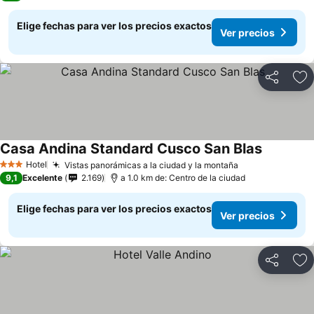
Elige fechas para ver los precios exactos
Ver precios
Compartir
Ag
Casa Andina Standard Cusco San Blas
Hotel
Vistas panorámicas a la ciudad y la montaña
3 Estrellas
9,1
Excelente
2.169
a 1.0 km de: Centro de la ciudad
Elige fechas para ver los precios exactos
Ver precios
Compartir
Ag