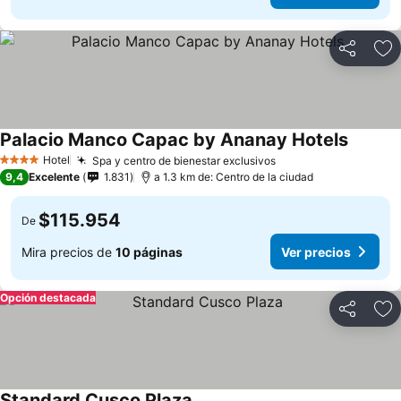
Compartir
Ag
Palacio Manco Capac by Ananay Hotels
Hotel
Spa y centro de bienestar exclusivos
4 Estrellas
9,4
Excelente
1.831
a 1.3 km de: Centro de la ciudad
$115.954
De
Mira precios de
10 páginas
Ver precios
Opción destacada
Compartir
Ag
Standard Cusco Plaza