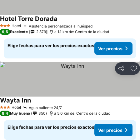
Hotel Torre Dorada
Hotel
Asistencia personalizada al huésped
3 Estrellas
9,5
Excelente
2.879
a 1.1 km de: Centro de la ciudad
Elige fechas para ver los precios exactos
Ver precios
Compartir
Ag
Wayta Inn
Hotel
Agua caliente 24/7
3 Estrellas
8,4
Muy bueno
350
a 5.0 km de: Centro de la ciudad
Elige fechas para ver los precios exactos
Ver precios