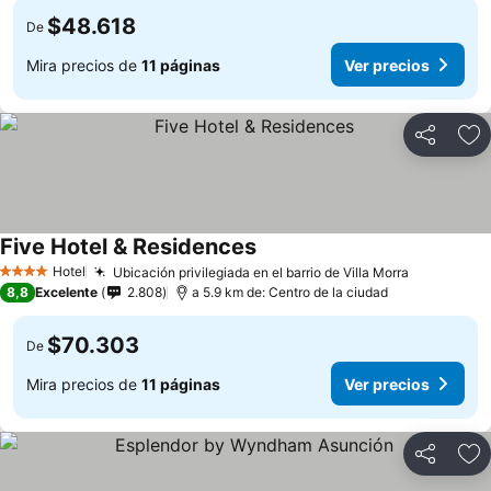
$48.618
De
Mira precios de
11 páginas
Ver precios
Compartir
Ag
Five Hotel & Residences
Hotel
Ubicación privilegiada en el barrio de Villa Morra
4 Estrellas
8,8
Excelente
2.808
a 5.9 km de: Centro de la ciudad
$70.303
De
Mira precios de
11 páginas
Ver precios
Compartir
Ag