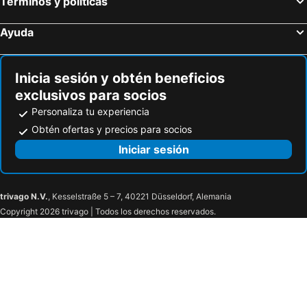
Términos y políticas
Paseo La Galeria Hotel & Suites
Hassler
Ayuda
Paramanta Lifestyle Hotel
Hotel Santo Domingo
Hotel Maison Suisse
Hotel Bristol
Inicia sesión y obtén beneficios
Mandala
Tapu'a Departamentos
exclusivos para socios
ÚNICO - Stay & Residences by AVA
Cuba linda
Personaliza tu experiencia
Comfortable Villa Morra Loft
Hotel Las Residentas
Obtén ofertas y precios para socios
Sabe Center Hotel
Gran Bourbon Hotel Asunción
Iniciar sesión
Das Heim Hotel
Ross Char Hotel
La Casona Hotel Boutique
Habitación en casa zona Asunción
trivago N.V.
, Kesselstraße 5 – 7, 40221 Düsseldorf, Alemania
Copyright 2026 trivago | Todos los derechos reservados.