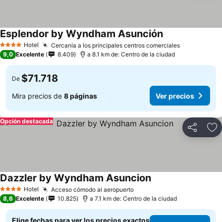
Esplendor by Wyndham Asunción
Hotel
Cercanía a los principales centros comerciales
4 Estrellas
9,0
Excelente
8.409
a 8.1 km de: Centro de la ciudad
$71.718
De
Mira precios de
8 páginas
Ver precios
Opción destacada
Compartir
Ag
Dazzler by Wyndham Asuncion
Hotel
Acceso cómodo al aeropuerto
4 Estrellas
8,6
Excelente
10.825
a 7.1 km de: Centro de la ciudad
Elige fechas para ver los precios exactos