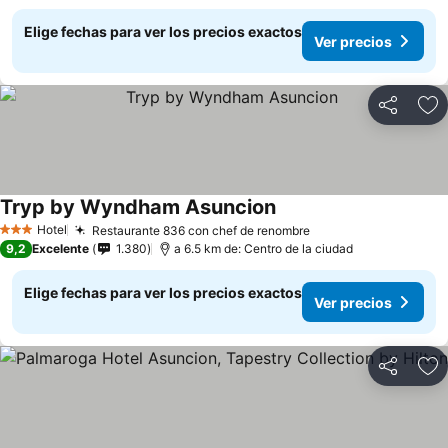
Elige fechas para ver los precios exactos
Ver precios
Compartir
Ag
Tryp by Wyndham Asuncion
Hotel
Restaurante 836 con chef de renombre
3 Estrellas
9,2
Excelente
1.380
a 6.5 km de: Centro de la ciudad
Elige fechas para ver los precios exactos
Ver precios
Compartir
Ag