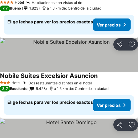
Hotel
Habitaciones con vistas al río
4 Estrellas
7,7
Bueno
1.823
a 1.8 km de: Centro de la ciudad
Elige fechas para ver los precios exactos
Ver precios
Compartir
Ag
Nobile Suites Excelsior Asuncion
Hotel
Dos restaurantes distintos en el hotel
3 Estrellas
8,7
Excelente
6.428
a 1.5 km de: Centro de la ciudad
Elige fechas para ver los precios exactos
Ver precios
Compartir
Ag