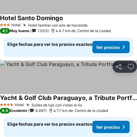
Hotel Santo Domingo
Hotel
Hotel familiar con aire de hacienda
3 Estrellas
8,1
Muy bueno
1.003
a 4.7 km de: Centro de la ciudad
Elige fechas para ver los precios exactos
Ver precios
Compartir
Ag
Yacht & Golf Club Paraguayo, a Tribute Portfolio Resort
Hotel
Suites de lujo con vistas al río
4 Estrellas
9,0
Excelente
6.467
a 7.7 km de: Centro de la ciudad
Elige fechas para ver los precios exactos
Ver precios