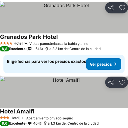
Compartir
Ag
Granados Park Hotel
Hotel
Vistas panorámicas a la bahía y al río
4 Estrellas
8,8
Excelente
1.646
a 2.2 km de: Centro de la ciudad
Elige fechas para ver los precios exactos
Ver precios
Compartir
Ag
Hotel Amalfi
Hotel
Aparcamiento privado seguro
3 Estrellas
8,6
Excelente
404
a 1.3 km de: Centro de la ciudad