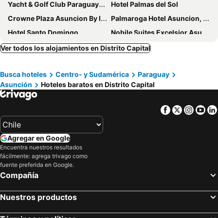
Yacht & Golf Club Paraguayo, a Tribute Portfolio Resort
Hotel Palmas del Sol
Crowne Plaza Asuncion By Ihg
Palmaroga Hotel Asuncion, Tapestry Collection by Hilton
Hotel Santo Domingo
Nobile Suites Excelsior Asuncion
Tryp by Wyndham Asuncion
Portal Del Sol
Ver todos los alojamientos en Distrito Capital
Five Hotel & Residences
Hilton Garden Inn Asuncion Aviadores del Chaco
Busca hoteles
Centro- y Sudamérica
Paraguay
Hotel Cecilia
Aloft Asuncion
Asunción
Hoteles baratos en Distrito Capital
Sheraton Asuncion Hotel
Hotel Guarani Asuncion
SBS Hotel & Spa
Hotel Amalfi
Facebook
Twitter
Insta
Yo
Esplendor by Wyndham Asunción
Gran Hotel del Paraguay
Gran Hotel Parana
Hotel Westfalenhaus
Agregar en Google
Madre Natura
Faro Norte Suites
Encuentra nuestros resultados
fácilmente: agrega trivago como
The Hub Urban Hotel
Granados Park Hotel
fuente preferida en Google.
Asuncion Palace
Factoria Hotel
Compañía
Hotel Le Pelican
Danieri Asunción Hotel
Nuestros productos
Giuseppe Suites Hotel
Zielo Hotel
La Mision Hotel Boutique
CENTRAL RIVIERA HOTEL Asunción