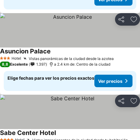
Compartir
Ag
Asuncion Palace
Hotel
Vistas panorámicas de la ciudad desde la azotea
3 Estrellas
8,8
Excelente
1.397
a 2.4 km de: Centro de la ciudad
Elige fechas para ver los precios exactos
Ver precios
Compartir
Ag
Sabe Center Hotel
Hotel