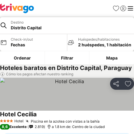
Favoritos
Iniciar 
Me
Destino
Distrito Capital
Check-in/out
Huéspedes/habitaciones
Fechas
2 huéspedes, 1 habitación
Ordenar
Filtrar
Mapa
Hoteles baratos en Distrito Capital, Paraguay
Cómo los pagos afectan nuestro ranking
Compartir
Ag
Hotel Cecilia
Hotel
Piscina en la azotea con vistas a la bahía
4 Estrellas
8,6
Excelente
2.819
a 1.8 km de: Centro de la ciudad