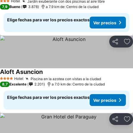
Hotel
Jardín exuberante con dos piscinas al aire libre
3 Estrellas
7,9
Bueno
3.878
a 7.9 km de: Centro de la ciudad
Elige fechas para ver los precios exactos
Ver precios
Compartir
Ag
Aloft Asuncion
Hotel
Piscina en la azotea con vistas a la ciudad
4 Estrellas
8,7
Excelente
2.201
a 7.0 km de: Centro de la ciudad
Elige fechas para ver los precios exactos
Ver precios
Compartir
Ag