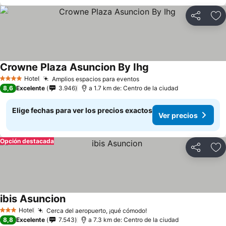
Compartir
Ag
Crowne Plaza Asuncion By Ihg
Hotel
Amplios espacios para eventos
4 Estrellas
8,6
Excelente
3.946
a 1.7 km de: Centro de la ciudad
Elige fechas para ver los precios exactos
Ver precios
Opción destacada
Compartir
Ag
ibis Asuncion
Hotel
Cerca del aeropuerto, ¡qué cómodo!
3 Estrellas
8,8
Excelente
7.543
a 7.3 km de: Centro de la ciudad