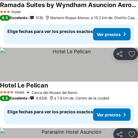
Ramada Suites by Wyndham Asuncion Aeropuerto
Hotel
3 Estrellas
8,5
Excelente
518
Mariano Roque Alonso, a 15.2 km de: Distrito Capital
Elige fechas para ver los precios exactos
Ver precios
Compartir
Ag
Hotel Le Pelican
Hotel
Cerca del Museo del Barro
4 Estrellas
8,5
Excelente
4.639
a 7.8 km de: Centro de la ciudad
Elige fechas para ver los precios exactos
Ver precios
Compartir
Ag