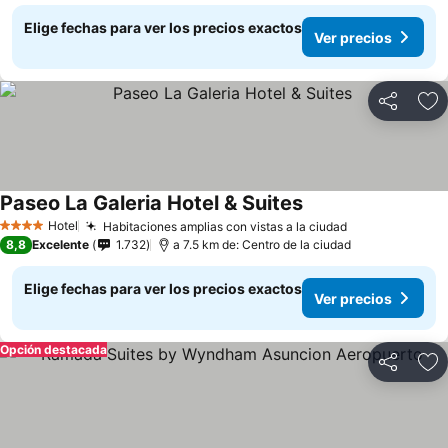
Elige fechas para ver los precios exactos
Ver precios
Compartir
Ag
Paseo La Galeria Hotel & Suites
Hotel
Habitaciones amplias con vistas a la ciudad
4 Estrellas
8,8
Excelente
1.732
a 7.5 km de: Centro de la ciudad
Elige fechas para ver los precios exactos
Ver precios
Opción destacada
Compartir
Ag