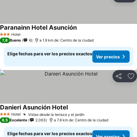
Paranainn Hotel Asunción
Hotel
3 Estrellas
7,8
Bueno
6
a 1.9 km de: Centro de la ciudad
Elige fechas para ver los precios exactos
Ver precios
Compartir
Ag
Danieri Asunción Hotel
Hotel
Vistas desde la terraza y el jardín
3 Estrellas
8,5
Excelente
2.063
a 7.6 km de: Centro de la ciudad
Elige fechas para ver los precios exactos
Ver precios