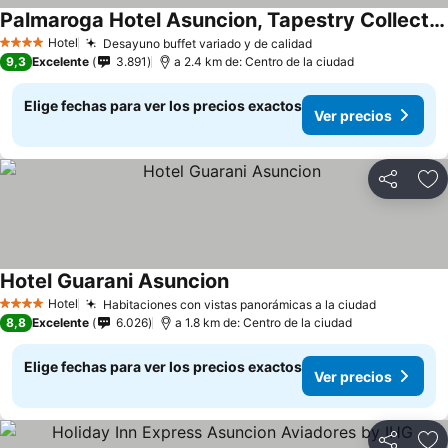
Palmaroga Hotel Asuncion, Tapestry Collection by Hilton
Hotel
Desayuno buffet variado y de calidad
4 Estrellas
9,3
Excelente
3.891
a 2.4 km de: Centro de la ciudad
Elige fechas para ver los precios exactos
Ver precios
Compartir
Ag
Hotel Guarani Asuncion
Hotel
Habitaciones con vistas panorámicas a la ciudad
4 Estrellas
8,8
Excelente
6.026
a 1.8 km de: Centro de la ciudad
Elige fechas para ver los precios exactos
Ver precios