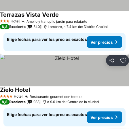
Terrazas Vista Verde
Hotel
Amplio y tranquilo jardín para relajarte
3 Estrellas
8,8
Excelente
540
Lambaré, a 7.4 km de: Distrito Capital
Elige fechas para ver los precios exactos
Ver precios
Compartir
Ag
Zielo Hotel
Hotel
Restaurante gourmet con terraza
4 Estrellas
8,8
Excelente
988
a 9.6 km de: Centro de la ciudad
Elige fechas para ver los precios exactos
Ver precios