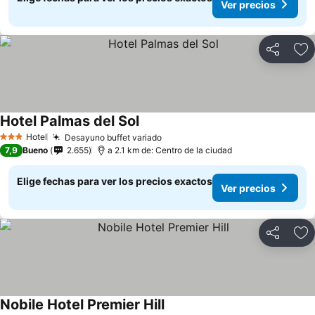
Ver precios
Compartir
Ag
Hotel Palmas del Sol
Hotel
Desayuno buffet variado
3 Estrellas
7,9
Bueno
2.655
a 2.1 km de: Centro de la ciudad
Elige fechas para ver los precios exactos
Ver precios
Compartir
Ag
Nobile Hotel Premier Hill