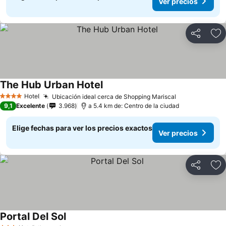
Ver precios
Compartir
Ag
The Hub Urban Hotel
Hotel
Ubicación ideal cerca de Shopping Mariscal
4 Estrellas
9,1
Excelente
3.968
a 5.4 km de: Centro de la ciudad
Elige fechas para ver los precios exactos
Ver precios
Compartir
Ag
Portal Del Sol