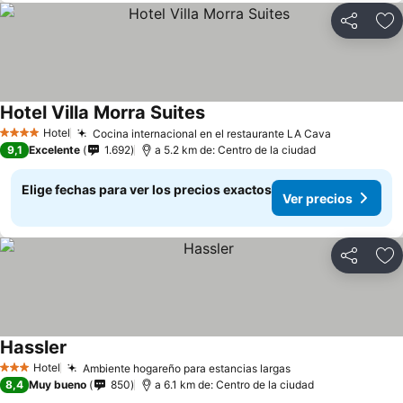
Compartir
Ag
Hotel Villa Morra Suites
Hotel
Cocina internacional en el restaurante LA Cava
4 Estrellas
9,1
Excelente
1.692
a 5.2 km de: Centro de la ciudad
Elige fechas para ver los precios exactos
Ver precios
Compartir
Ag
Hassler
Hotel
Ambiente hogareño para estancias largas
3 Estrellas
8,4
Muy bueno
850
a 6.1 km de: Centro de la ciudad