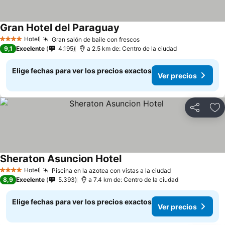
Gran Hotel del Paraguay
Hotel
Gran salón de baile con frescos
4 Estrellas
9,1
Excelente
4.195
a 2.5 km de: Centro de la ciudad
Elige fechas para ver los precios exactos
Ver precios
Compartir
Ag
Sheraton Asuncion Hotel
Hotel
Piscina en la azotea con vistas a la ciudad
4 Estrellas
8,9
Excelente
5.393
a 7.4 km de: Centro de la ciudad
Elige fechas para ver los precios exactos
Ver precios