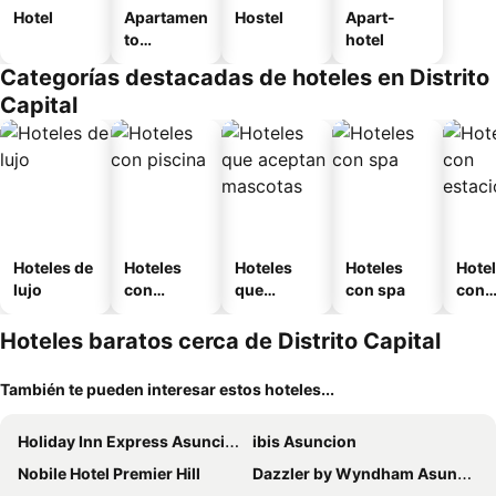
Hotel
Apartamen
Hostel
Apart-
to
hotel
amueblad
Categorías destacadas de hoteles en Distrito
o
Capital
Hoteles de
Hoteles
Hoteles
Hoteles
Hote
lujo
con
que
con spa
con
piscina
aceptan
esta
mascotas
mien
Hoteles baratos cerca de Distrito Capital
También te pueden interesar estos hoteles...
Holiday Inn Express Asuncion Aviadores by IHG
ibis Asuncion
Nobile Hotel Premier Hill
Dazzler by Wyndham Asuncion