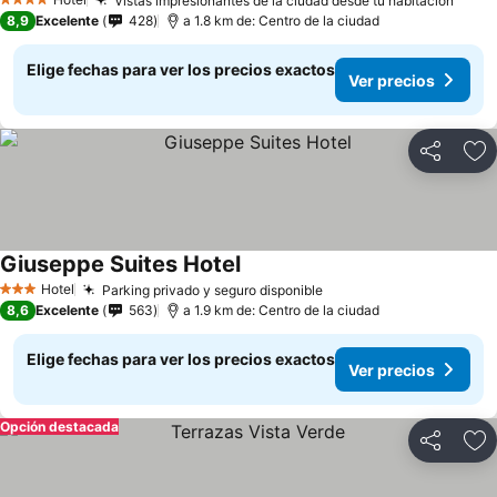
Vistas impresionantes de la ciudad desde tu habitación
4 Estrellas
8,9
Excelente
428
a 1.8 km de: Centro de la ciudad
Elige fechas para ver los precios exactos
Ver precios
Compartir
Ag
Giuseppe Suites Hotel
Hotel
Parking privado y seguro disponible
3 Estrellas
8,6
Excelente
563
a 1.9 km de: Centro de la ciudad
Elige fechas para ver los precios exactos
Ver precios
Opción destacada
Compartir
Ag