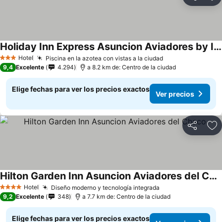
Compartir
Ag
Holiday Inn Express Asuncion Aviadores by IHG
Hotel
Piscina en la azotea con vistas a la ciudad
3 Estrellas
9,4
Excelente
4.294
a 8.2 km de: Centro de la ciudad
Elige fechas para ver los precios exactos
Ver precios
Compartir
Ag
Hilton Garden Inn Asuncion Aviadores del Chaco
Hotel
Diseño moderno y tecnología integrada
4 Estrellas
9,2
Excelente
348
a 7.7 km de: Centro de la ciudad
Elige fechas para ver los precios exactos