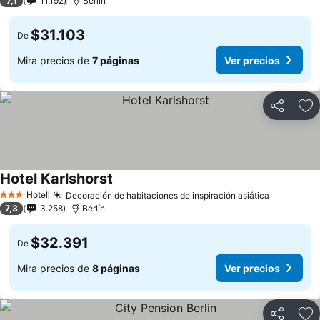
7,1
11.192
Berlín
$31.103
De
Mira precios de
7 páginas
Ver precios
Compartir
Ag
Hotel Karlshorst
Hotel
Decoración de habitaciones de inspiración asiática
3 Estrellas
7,3
3.258
Berlín
$32.391
De
Mira precios de
8 páginas
Ver precios