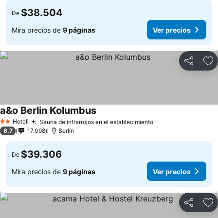
$38.504
De
Mira precios de
9 páginas
Ver precios
Compartir
Ag
a&o Berlin Kolumbus
Hotel
Sauna de infrarrojos en el establecimiento
2 Estrellas
6,7
17.098
Berlín
$39.306
De
Mira precios de
9 páginas
Ver precios
Compartir
Ag