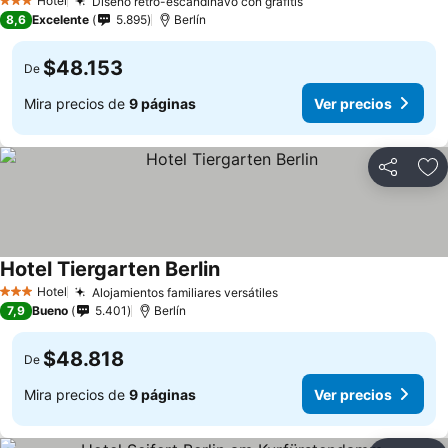
Hotel
Diseño retro-escandinavo con grafitis
3 Estrellas
8,6
Excelente
5.895
Berlín
$48.153
De
Mira precios de
9 páginas
Ver precios
Compartir
Ag
Hotel Tiergarten Berlin
Hotel
Alojamientos familiares versátiles
3 Estrellas
7,9
Bueno
5.401
Berlín
$48.818
De
Mira precios de
9 páginas
Ver precios