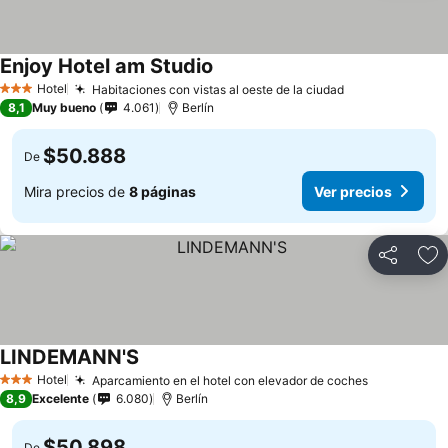
Enjoy Hotel am Studio
Hotel
Habitaciones con vistas al oeste de la ciudad
3 Estrellas
8,1
Muy bueno
4.061
Berlín
$50.888
De
Mira precios de
8 páginas
Ver precios
Compartir
Ag
LINDEMANN'S
Hotel
Aparcamiento en el hotel con elevador de coches
3 Estrellas
8,9
Excelente
6.080
Berlín
$50.898
De