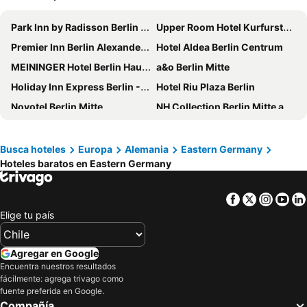
Park Inn by Radisson Berlin Alexanderplatz
Upper Room Hotel Kurfurstendamm
Premier Inn Berlin Alexanderplatz hotel
Hotel Aldea Berlin Centrum
MEININGER Hotel Berlin Hauptbahnhof
a&o Berlin Mitte
Holiday Inn Express Berlin - Alexanderplatz By Ihg
Hotel Riu Plaza Berlin
Novotel Berlin Mitte
NH Collection Berlin Mitte am Checkpoint Charlie
Titanic Comfort Mitte
The Hoxton Charlottenburg
Mercure Hotel Berlin City
Meliá Berlin
Busca hoteles
Europa
Alemania
Eastern Germany
Hoteles baratos en Eastern Germany
CALMA Berlin Mitte
Hampton by Hilton Berlin City Centre Alexanderplatz
Wyndham Garden Berlin Mitte
acama Hotel & Hostel Kreuzberg
Facebook
Twitter
Insta
Yo
easyHotel Berlin Hackescher Markt
ibis Berlin Mitte
Elige tu país
Monbijou Hotel
ibis Styles Hotel Berlin Mitte
The Social Hub Berlín
Sheraton Berlin Grand Hotel Esplanade
Agregar en Google
Premier Inn Berlin City Spittelmarkt hotel
Hilton Berlin
Encuentra nuestros resultados
fácilmente: agrega trivago como
Hampton by Hilton Berlin City West
ibis budget Berlin City Potsdamer Platz
fuente preferida en Google.
Compañía
B&B HOTEL Berlin-Mitte
H2 Berlin-Alexanderplatz