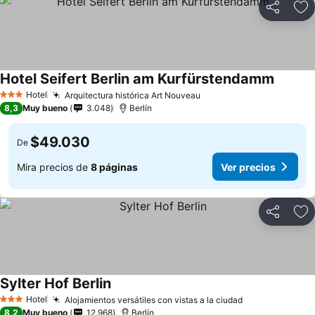
Compartir
Ag
Hotel Seifert Berlin am Kurfürstendamm
Hotel
Arquitectura histórica Art Nouveau
3 Estrellas
8,3
Muy bueno
3.048
Berlín
$49.030
De
Mira precios de
8 páginas
Ver precios
Compartir
Ag
Sylter Hof Berlin
Hotel
Alojamientos versátiles con vistas a la ciudad
3 Estrellas
8,2
Muy bueno
12.968
Berlín