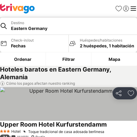
Favoritos
Iniciar 
Me
Destino
Eastern Germany
Check-in/out
Huéspedes/habitaciones
Fechas
2 huéspedes, 1 habitación
Ordenar
Filtrar
Mapa
Hoteles baratos en Eastern Germany,
Alemania
Cómo los pagos afectan nuestro ranking
Compartir
Ag
Upper Room Hotel Kurfurstendamm
Hotel
Toque tradicional de casa adosada berlinesa
3 Estrellas