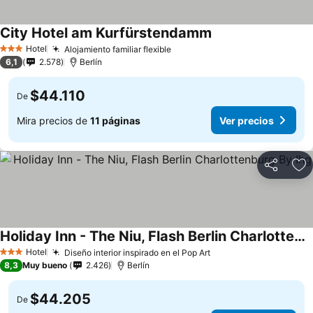
City Hotel am Kurfürstendamm
Hotel
Alojamiento familiar flexible
3 Estrellas
6,1
2.578
Berlín
$44.110
De
Mira precios de
11 páginas
Ver precios
Compartir
Ag
Holiday Inn - The Niu, Flash Berlin Charlottenburg By Ihg
Hotel
Diseño interior inspirado en el Pop Art
3 Estrellas
8,3
Muy bueno
2.426
Berlín
$44.205
De