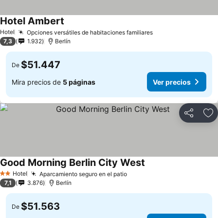
Hotel Ambert
Hotel
Opciones versátiles de habitaciones familiares
7,3
1.932
Berlín
$51.447
De
Mira precios de
5 páginas
Ver precios
Compartir
Ag
Good Morning Berlin City West
Hotel
Aparcamiento seguro en el patio
2 Estrellas
7,1
3.876
Berlín
$51.563
De