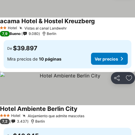
acama Hotel & Hostel Kreuzberg
Hotel
Vistas al canal Landwehr
2 Estrellas
7,9
Bueno
9.080
Berlín
$39.897
De
Mira precios de
10 páginas
Ver precios
Compartir
Ag
Hotel Ambiente Berlin City
Hotel
Alojamiento que admite mascotas
3 Estrellas
7,2
3.437
Berlín