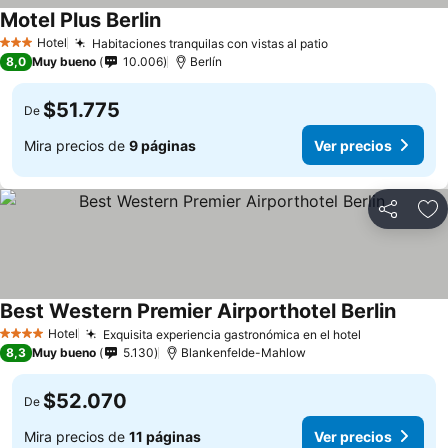
Motel Plus Berlin
Hotel
Habitaciones tranquilas con vistas al patio
3 Estrellas
8,0
Muy bueno
10.006
Berlín
$51.775
De
Mira precios de
9 páginas
Ver precios
Compartir
Ag
Best Western Premier Airporthotel Berlin
Hotel
Exquisita experiencia gastronómica en el hotel
4 Estrellas
8,3
Muy bueno
5.130
Blankenfelde-Mahlow
$52.070
De
Mira precios de
11 páginas
Ver precios