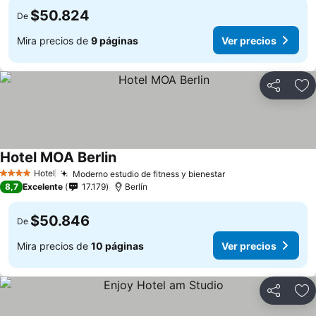
$50.824
De
Mira precios de
9 páginas
Ver precios
Compartir
Ag
Hotel MOA Berlin
Hotel
Moderno estudio de fitness y bienestar
4 Estrellas
8,7
Excelente
17.179
Berlín
$50.846
De
Mira precios de
10 páginas
Ver precios
Compartir
Ag