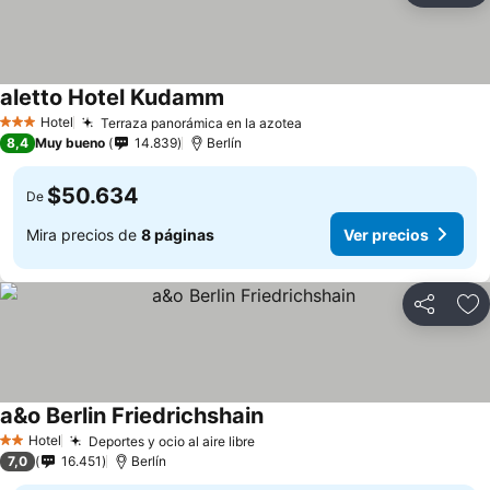
aletto Hotel Kudamm
Hotel
Terraza panorámica en la azotea
3 Estrellas
8,4
Muy bueno
14.839
Berlín
$50.634
De
Mira precios de
8 páginas
Ver precios
Compartir
Ag
a&o Berlin Friedrichshain
Hotel
Deportes y ocio al aire libre
2 Estrellas
7,0
16.451
Berlín