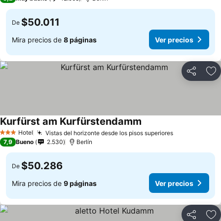
$50.011
De
Mira precios de
8 páginas
Ver precios
Compartir
Ag
Kurfürst am Kurfürstendamm
Hotel
Vistas del horizonte desde los pisos superiores
3 Estrellas
7,9
Bueno
2.530
Berlín
$50.286
De
Mira precios de
9 páginas
Ver precios
Compartir
Ag