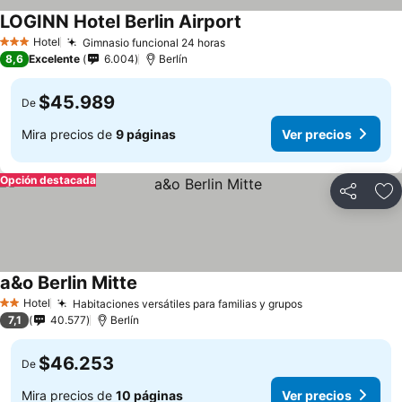
LOGINN Hotel Berlin Airport
Hotel
Gimnasio funcional 24 horas
3 Estrellas
8,6
Excelente
6.004
Berlín
$45.989
De
Mira precios de
9 páginas
Ver precios
Opción destacada
Compartir
Ag
a&o Berlin Mitte
Hotel
Habitaciones versátiles para familias y grupos
2 Estrellas
7,1
40.577
Berlín
$46.253
De
Mira precios de
10 páginas
Ver precios