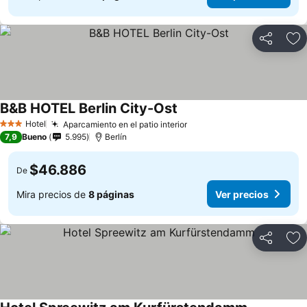
Compartir
Ag
B&B HOTEL Berlin City-Ost
Hotel
Aparcamiento en el patio interior
3 Estrellas
7,9
Bueno
5.995
Berlín
$46.886
De
Mira precios de
8 páginas
Ver precios
Compartir
Ag