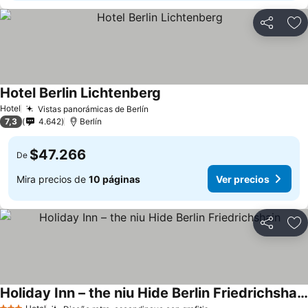
Compartir
Ag
Hotel Berlin Lichtenberg
Hotel
Vistas panorámicas de Berlín
7,3
4.642
Berlín
$47.266
De
Mira precios de
10 páginas
Ver precios
Compartir
Ag
Holiday Inn – the niu Hide Berlin Friedrichshain