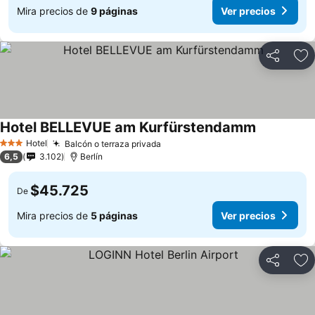
Mira precios de
9 páginas
Ver precios
Compartir
Ag
Hotel BELLEVUE am Kurfürstendamm
Hotel
Balcón o terraza privada
3 Estrellas
6,5
3.102
Berlín
$45.725
De
Mira precios de
5 páginas
Ver precios
Compartir
Ag