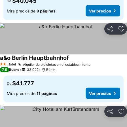
$40.045
De
Mira precios de
9 páginas
Ver precios
Compartir
Ag
a&o Berlin Hauptbahnhof
Hotel
Alquiler de bicicletas en el establecimiento
2 Estrellas
7,5
Bueno
33.022
Berlín
$41.777
De
Mira precios de
11 páginas
Ver precios
Compartir
Ag