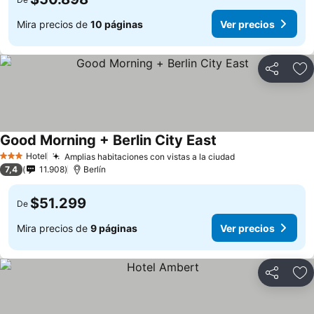
Mira precios de
10 páginas
Ver precios
Compartir
Ag
Good Morning + Berlin City East
Hotel
Amplias habitaciones con vistas a la ciudad
3 Estrellas
7,4
11.908
Berlín
$51.299
De
Mira precios de
9 páginas
Ver precios
Compartir
Ag