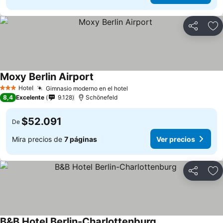
Compartir
Ag
Moxy Berlin Airport
Hotel
Gimnasio moderno en el hotel
3 Estrellas
8,4
Excelente
9.128
Schönefeld
$52.091
De
Mira precios de
7 páginas
Ver precios
Compartir
Ag
B&B Hotel Berlin-Charlottenburg