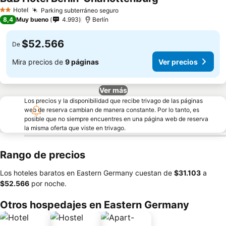
Hotel
Parking subterráneo seguro
2 Estrellas
8,4
Muy bueno
4.993
Berlín
$52.566
De
Mira precios de
9 páginas
Ver precios
Ver más
Los precios y la disponibilidad que recibe trivago de las páginas
web de reserva cambian de manera constante. Por lo tanto, es
posible que no siempre encuentres en una página web de reserva
la misma oferta que viste en trivago.
Rango de precios
Los hoteles baratos en Eastern Germany cuestan de
‎$31.103
a
‎$52.566
por noche.
Otros hospedajes en Eastern Germany