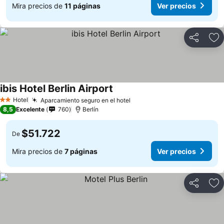
Mira precios de
11 páginas
Ver precios
Compartir
Ag
ibis Hotel Berlin Airport
Hotel
Aparcamiento seguro en el hotel
2 Estrellas
8,5
Excelente
760
Berlín
$51.722
De
Mira precios de
7 páginas
Ver precios
Compartir
Ag