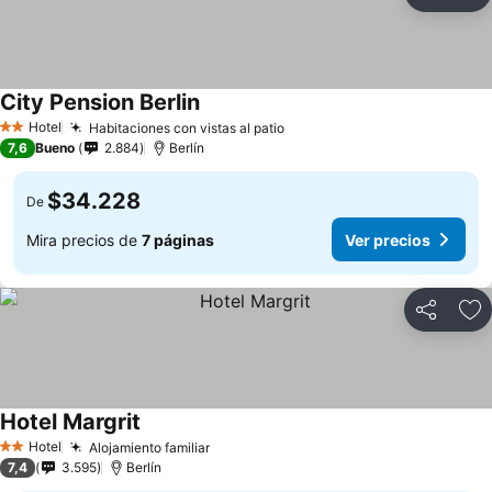
Compartir
Ag
City Pension Berlin
Hotel
Habitaciones con vistas al patio
2 Estrellas
7,6
Bueno
2.884
Berlín
$34.228
De
Mira precios de
7 páginas
Ver precios
Compartir
Ag
Hotel Margrit
Hotel
Alojamiento familiar
2 Estrellas
7,4
3.595
Berlín