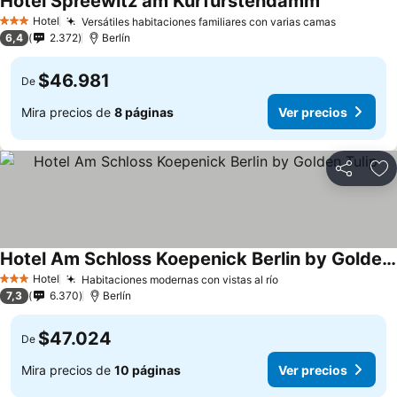
Hotel Spreewitz am Kurfürstendamm
Hotel
Versátiles habitaciones familiares con varias camas
3 Estrellas
6,4
2.372
Berlín
$46.981
De
Mira precios de
8 páginas
Ver precios
Compartir
Ag
Hotel Am Schloss Koepenick Berlin by Golden Tulip
Hotel
Habitaciones modernas con vistas al río
3 Estrellas
7,3
6.370
Berlín
$47.024
De
Mira precios de
10 páginas
Ver precios