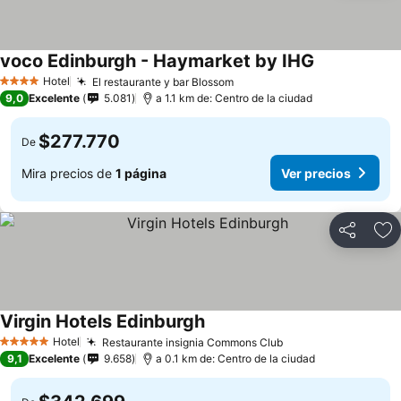
voco Edinburgh - Haymarket by IHG
Hotel
El restaurante y bar Blossom
4 Estrellas
9,0
Excelente
5.081
a 1.1 km de: Centro de la ciudad
$277.770
De
Mira precios de
1 página
Ver precios
Compartir
Ag
Virgin Hotels Edinburgh
Hotel
Restaurante insignia Commons Club
5 Estrellas
9,1
Excelente
9.658
a 0.1 km de: Centro de la ciudad