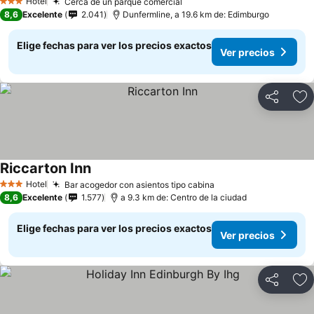
Hotel
Cerca de un parque comercial
3 Estrellas
8,6
Excelente
2.041
Dunfermline, a 19.6 km de: Edimburgo
Elige fechas para ver los precios exactos
Ver precios
Compartir
Ag
Riccarton Inn
Hotel
Bar acogedor con asientos tipo cabina
3 Estrellas
8,6
Excelente
1.577
a 9.3 km de: Centro de la ciudad
Elige fechas para ver los precios exactos
Ver precios
Compartir
Ag