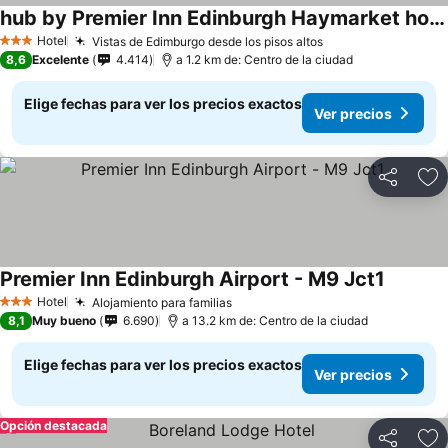
hub by Premier Inn Edinburgh Haymarket hotel
Hotel
Vistas de Edimburgo desde los pisos altos
3 Estrellas
8,6
Excelente
4.414
a 1.2 km de: Centro de la ciudad
Elige fechas para ver los precios exactos
Ver precios
Compartir
Ag
Premier Inn Edinburgh Airport - M9 Jct1
Hotel
Alojamiento para familias
3 Estrellas
8,1
Muy bueno
6.690
a 13.2 km de: Centro de la ciudad
Elige fechas para ver los precios exactos
Ver precios
Opción destacada
Compartir