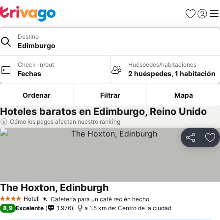
Favoritos
Iniciar 
Me
Destino
Edimburgo
Check-in/out
Huéspedes/habitaciones
Fechas
2 huéspedes, 1 habitación
Ordenar
Filtrar
Mapa
Hoteles baratos en Edimburgo, Reino Unido
Cómo los pagos afectan nuestro ranking
Compartir
Ag
The Hoxton, Edinburgh
Hotel
Cafetería para un café recién hecho
4 Estrellas
8,9
Excelente
1.976
a 1.5 km de: Centro de la ciudad