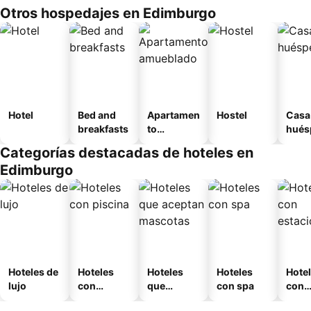
Otros hospedajes en Edimburgo
Hotel
Bed and
Apartamen
Hostel
Casa
breakfasts
to
hués
amueblad
Categorías destacadas de hoteles en
o
Edimburgo
Hoteles de
Hoteles
Hoteles
Hoteles
Hote
lujo
con
que
con spa
con
piscina
aceptan
esta