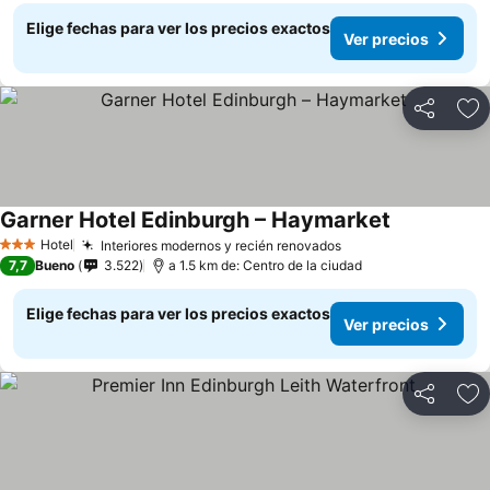
Elige fechas para ver los precios exactos
Ver precios
Compartir
Ag
Garner Hotel Edinburgh – Haymarket
Hotel
Interiores modernos y recién renovados
3 Estrellas
7,7
Bueno
3.522
a 1.5 km de: Centro de la ciudad
Elige fechas para ver los precios exactos
Ver precios
Compartir
Ag