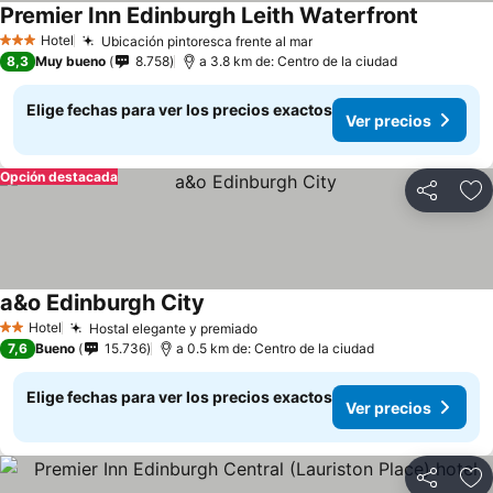
Premier Inn Edinburgh Leith Waterfront
Hotel
Ubicación pintoresca frente al mar
3 Estrellas
8,3
Muy bueno
8.758
a 3.8 km de: Centro de la ciudad
Elige fechas para ver los precios exactos
Ver precios
Opción destacada
Compartir
Ag
a&o Edinburgh City
Hotel
Hostal elegante y premiado
2 Estrellas
7,6
Bueno
15.736
a 0.5 km de: Centro de la ciudad
Elige fechas para ver los precios exactos
Ver precios
Compartir
Ag