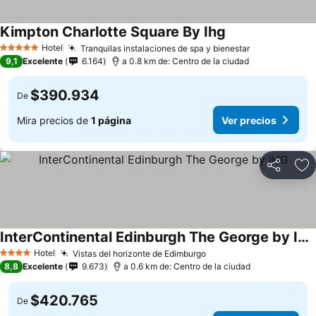
Kimpton Charlotte Square By Ihg
Hotel
Tranquilas instalaciones de spa y bienestar
5 Estrellas
9,1
Excelente
6.164
a 0.8 km de: Centro de la ciudad
$390.934
De
Mira precios de
1 página
Ver precios
Compartir
Ag
InterContinental Edinburgh The George by IHG
Hotel
Vistas del horizonte de Edimburgo
4 Estrellas
8,8
Excelente
9.673
a 0.6 km de: Centro de la ciudad
$420.765
De