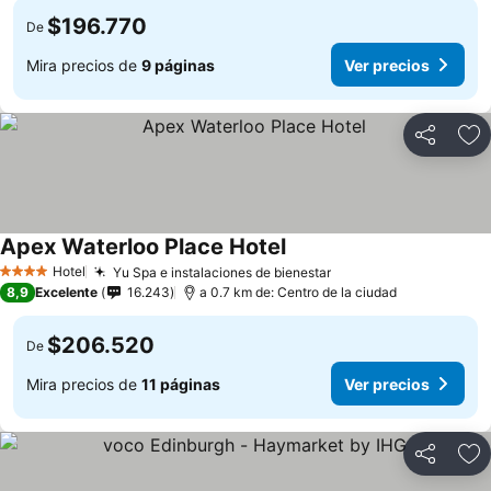
$196.770
De
Mira precios de
9 páginas
Ver precios
Compartir
Ag
Apex Waterloo Place Hotel
Hotel
Yu Spa e instalaciones de bienestar
4 Estrellas
8,9
Excelente
16.243
a 0.7 km de: Centro de la ciudad
$206.520
De
Mira precios de
11 páginas
Ver precios
Compartir
Ag