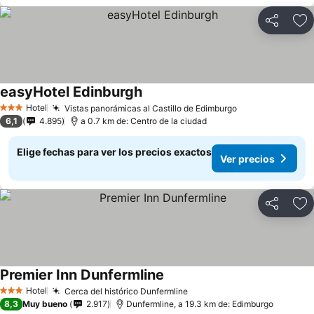
Compartir
Ag
easyHotel Edinburgh
Hotel
Vistas panorámicas al Castillo de Edimburgo
3 Estrellas
6,1
4.895
a 0.7 km de: Centro de la ciudad
Elige fechas para ver los precios exactos
Ver precios
Compartir
Ag
Premier Inn Dunfermline
Hotel
Cerca del histórico Dunfermline
3 Estrellas
8,3
Muy bueno
2.917
Dunfermline, a 19.3 km de: Edimburgo