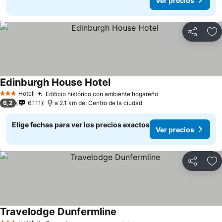
Ver precios
Compartir
Ag
Edinburgh House Hotel
Hotel
Edificio histórico con ambiente hogareño
3 Estrellas
6,2
6.111
a 2.1 km de: Centro de la ciudad
Elige fechas para ver los precios exactos
Ver precios
Compartir
Ag
Travelodge Dunfermline