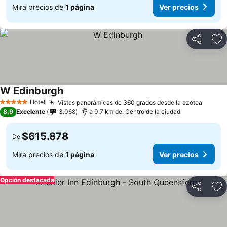
Mira precios de
1 página
Ver precios
Compartir
Ag
W Edinburgh
Hotel
Vistas panorámicas de 360 grados desde la azotea
5 Estrellas
8,9
Excelente
3.068
a 0.7 km de: Centro de la ciudad
$615.878
De
Mira precios de
1 página
Ver precios
Opción destacada
Compartir
Ag