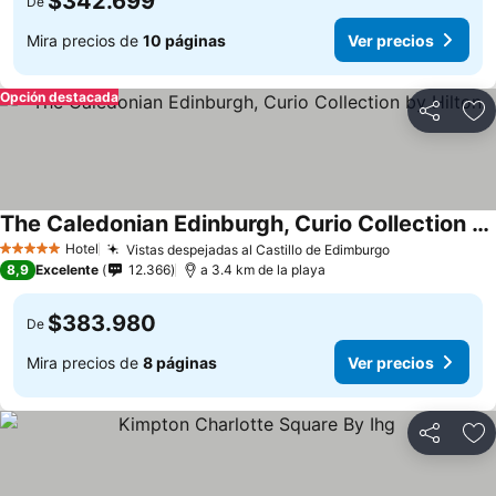
$342.699
De
Mira precios de
10 páginas
Ver precios
Opción destacada
Compartir
Ag
The Caledonian Edinburgh, Curio Collection by Hilton
Hotel
Vistas despejadas al Castillo de Edimburgo
5 Estrellas
8,9
Excelente
12.366
a 3.4 km de la playa
$383.980
De
Mira precios de
8 páginas
Ver precios
Compartir
Ag