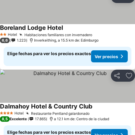
Ag
Boreland Lodge Hotel
Hotel
Habitaciones familiares con invernadero
2 Estrellas
6,6
1.223
Inverkeithing, a 15.5 km de: Edimburgo
Elige fechas para ver los precios exactos
Ver precios
Compartir
Ag
Dalmahoy Hotel & Country Club
Hotel
Restaurante Pentland galardonado
4 Estrellas
8,5
Excelente
17.865
a 12.1 km de: Centro de la ciudad
Elige fechas para ver los precios exactos