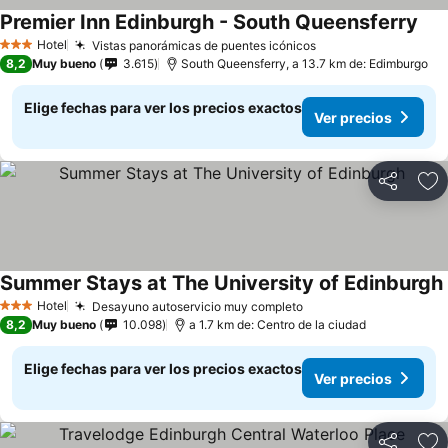
Premier Inn Edinburgh - South Queensferry
Hotel
Vistas panorámicas de puentes icónicos
3 Estrellas
8,2
Muy bueno
3.615
South Queensferry, a 13.7 km de: Edimburgo
Elige fechas para ver los precios exactos
Ver precios
Compartir
Ag
Summer Stays at The University of Edinburgh
Hotel
Desayuno autoservicio muy completo
3 Estrellas
8,2
Muy bueno
10.098
a 1.7 km de: Centro de la ciudad
Elige fechas para ver los precios exactos
Ver precios