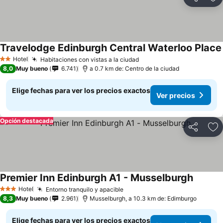
Compartir
Ag
Travelodge Edinburgh Central Waterloo Place
Hotel
Habitaciones con vistas a la ciudad
2 Estrellas
8,0
Muy bueno
6.741
a 0.7 km de: Centro de la ciudad
Elige fechas para ver los precios exactos
Ver precios
Opción destacada
Compartir
Ag
Premier Inn Edinburgh A1 - Musselburgh
Hotel
Entorno tranquilo y apacible
3 Estrellas
8,3
Muy bueno
2.961
Musselburgh, a 10.3 km de: Edimburgo
Elige fechas para ver los precios exactos