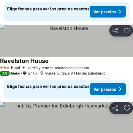
Elige fechas para ver los precios exactos
Ver precios
Compartir
Ag
Ravelston House
Hotel
Jardín y terraza soleada con encanto
3 Estrellas
7,9
Bueno
2.116
Musselburgh, a 8.1 km de: Edimburgo
Elige fechas para ver los precios exactos
Ver precios
Compartir
Ag