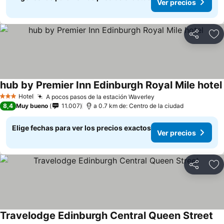
Ver precios
Compartir
Ag
hub by Premier Inn Edinburgh Royal Mile hotel
Hotel
A pocos pasos de la estación Waverley
3 Estrellas
8,4
Muy bueno
11.007
a 0.7 km de: Centro de la ciudad
Elige fechas para ver los precios exactos
Ver precios
Compartir
Ag
Travelodge Edinburgh Central Queen Street