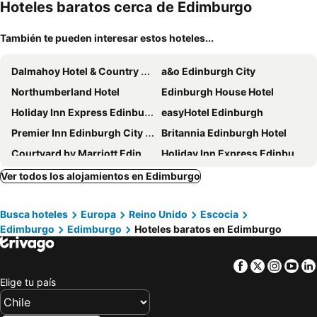
mascotas
mien
Hoteles baratos cerca de Edimburgo
También te pueden interesar estos hoteles...
Dalmahoy Hotel & Country Club
a&o Edinburgh City
Northumberland Hotel
Edinburgh House Hotel
Holiday Inn Express Edinburgh City Centre By Ihg
easyHotel Edinburgh
Premier Inn Edinburgh City Centre (Waverley) hotel
Britannia Edinburgh Hotel
Courtyard by Marriott Edinburgh West
Holiday Inn Express Edinburgh - Leith Waterfront by IHG
Garner Hotel Edinburgh – Haymarket
Grassmarket Hotel
Ver todos los alojamientos en Edimburgo
Holiday Inn Express Edinburgh - City West By Ihg
Sheraton Grand Hotel & Spa, Edinburgh
Busca hoteles
Europa
Reino Unido
Escocia
Holiday Inn Express Edinburgh - Royal Mile By Ihg
Braid Hills Hotel
Edimburgo
Edimburgo
Hoteles baratos en Edimburgo
Stay Central Hotel
Four Points Flex by Sheraton Edinburgh
hub by Premier Inn Edinburgh Royal Mile hotel
ibis Edinburgh Centre South Bridge - Royal Mile
Facebook
Twitter
Insta
Yo
Park View House
Novotel Edinburgh Centre
Elige tu país
Holiday Inn Edinburgh By Ihg
YOTEL Edinburgh