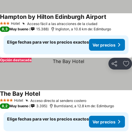
Hampton by Hilton Edinburgh Airport
Hotel
Acceso fácil a las atracciones de la ciudad
3 Estrellas
8,3
Muy bueno
15.388
Ingliston, a 10.6 km de: Edimburgo
Elige fechas para ver los precios exactos
Ver precios
Opción destacada
Compartir
Ag
The Bay Hotel
Hotel
Acceso directo al sendero costero
4 Estrellas
8,2
Muy bueno
3.395
Burntisland, a 12.8 km de: Edimburgo
Elige fechas para ver los precios exactos
Ver precios