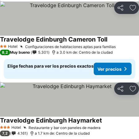
Compartir
Ag
Travelodge Edinburgh Cameron Toll
Hotel
Configuraciones de habitaciones aptas para familias
2 Estrellas
8,2
Muy bueno
5.301
a 3.0 km de: Centro de la ciudad
Elige fechas para ver los precios exactos
Ver precios
Compartir
Ag
Travelodge Edinburgh Haymarket
Hotel
Restaurante y bar con paneles de madera
3 Estrellas
7,2
4.161
a 1.7 km de: Centro de la ciudad