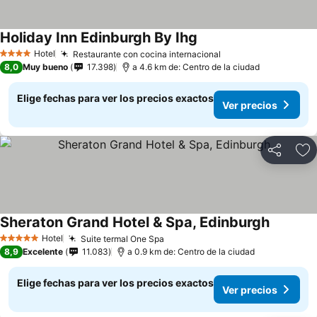
Holiday Inn Edinburgh By Ihg
Hotel
Restaurante con cocina internacional
4 Estrellas
8,0
Muy bueno
17.398
a 4.6 km de: Centro de la ciudad
Elige fechas para ver los precios exactos
Ver precios
Compartir
Ag
Sheraton Grand Hotel & Spa, Edinburgh
Hotel
Suite termal One Spa
5 Estrellas
8,9
Excelente
11.083
a 0.9 km de: Centro de la ciudad
Elige fechas para ver los precios exactos
Ver precios