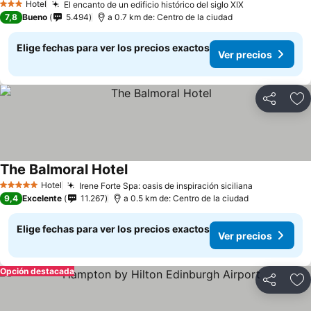
Hotel
El encanto de un edificio histórico del siglo XIX
3 Estrellas
7,8
Bueno
5.494
a 0.7 km de: Centro de la ciudad
Elige fechas para ver los precios exactos
Ver precios
Compartir
Ag
The Balmoral Hotel
Hotel
Irene Forte Spa: oasis de inspiración siciliana
5 Estrellas
9,4
Excelente
11.267
a 0.5 km de: Centro de la ciudad
Elige fechas para ver los precios exactos
Ver precios
Opción destacada
Compartir
Ag