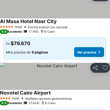
Al Masa Hotel Nasr City
Hotel
Piscina exterior con cascada
5 Estrellas
8,9
Excelente
17.740
El Cairo
$79.670
De
Mira precios de
9 páginas
Ver precios
Compartir
Ag
Novotel Cairo Airport
Hotel
Múltiples opciones gastronómicas
4 Estrellas
8,5
Excelente
37.424
El Cairo