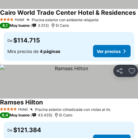
Cairo World Trade Center Hotel & Residences
Hotel
Piscina exterior con ambiente relajante
4 Estrellas
8,1
Muy bueno
3.512
El Cairo
$114.715
De
Mira precios de
4 páginas
Ver precios
Compartir
Ag
Ramses Hilton
Hotel
Piscina exterior climatizada con vistas al río
5 Estrellas
8,4
Muy bueno
43.435
El Cairo
$121.384
De