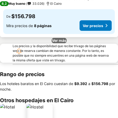
5 Estrellas
8,2
Muy bueno
33.026
El Cairo
$156.798
De
Mira precios de
8 páginas
Ver precios
Ver más
Los precios y la disponibilidad que recibe trivago de las páginas
web de reserva cambian de manera constante. Por lo tanto, es
posible que no siempre encuentres en una página web de reserva
la misma oferta que viste en trivago.
Rango de precios
Los hoteles baratos en El Cairo cuestan de
‎$9.392
a
‎$156.798
por
noche.
Otros hospedajes en El Cairo