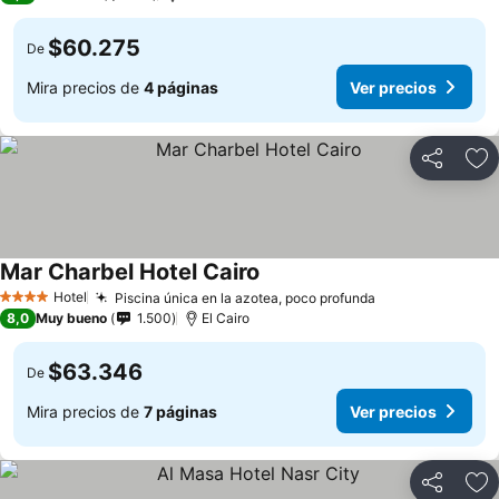
$60.275
De
Mira precios de
4 páginas
Ver precios
Compartir
Ag
Mar Charbel Hotel Cairo
Hotel
Piscina única en la azotea, poco profunda
4 Estrellas
8,0
Muy bueno
1.500
El Cairo
$63.346
De
Mira precios de
7 páginas
Ver precios
Compartir
Ag