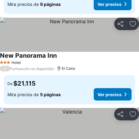
Mira precios de
9 páginas
Ver precios
Compartir
Ag
New Panorama Inn
Hotel
3 Estrellas
/
El Cairo
Puntuación no disponible
$21.115
De
Mira precios de
5 páginas
Ver precios
Compartir
Ag