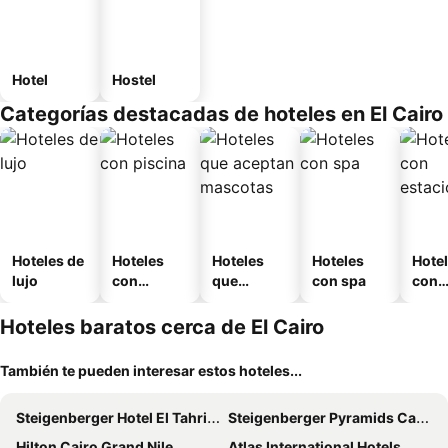
Hotel
Hostel
Categorías destacadas de hoteles en El Cairo
Hoteles de
Hoteles
Hoteles
Hoteles
Hote
lujo
con
que
con spa
con
piscina
aceptan
esta
mascotas
mien
Hoteles baratos cerca de El Cairo
También te pueden interesar estos hoteles...
Steigenberger Hotel El Tahrir Cairo
Steigenberger Pyramids Cairo
Hilton Cairo Grand Nile
Atlas International Hotels