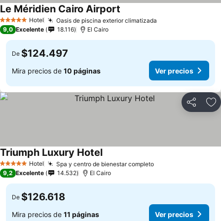
Le Méridien Cairo Airport
Hotel
Oasis de piscina exterior climatizada
5 Estrellas
9,0
Excelente
18.116
El Cairo
$124.497
De
Mira precios de
10 páginas
Ver precios
Compartir
Ag
Triumph Luxury Hotel
Hotel
Spa y centro de bienestar completo
5 Estrellas
9,2
Excelente
14.532
El Cairo
$126.618
De
Mira precios de
11 páginas
Ver precios