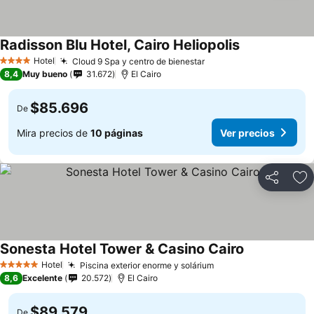
Radisson Blu Hotel, Cairo Heliopolis
Hotel
Cloud 9 Spa y centro de bienestar
4 Estrellas
8,4
Muy bueno
31.672
El Cairo
$85.696
De
Mira precios de
10 páginas
Ver precios
Compartir
Ag
Sonesta Hotel Tower & Casino Cairo
Hotel
Piscina exterior enorme y solárium
5 Estrellas
8,6
Excelente
20.572
El Cairo
$89.579
De