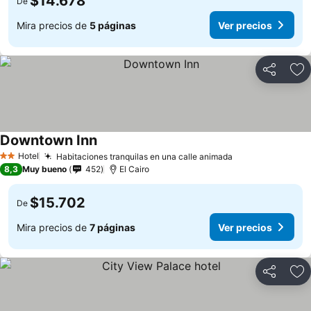
$14.678
De
Mira precios de
5 páginas
Ver precios
Compartir
Ag
Downtown Inn
Hotel
Habitaciones tranquilas en una calle animada
2 Estrellas
8,3
Muy bueno
452
El Cairo
$15.702
De
Mira precios de
7 páginas
Ver precios
Compartir
Ag