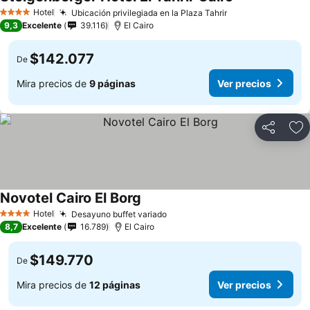
Hotel
Ubicación privilegiada en la Plaza Tahrir
4 Estrellas
9,3
Excelente
39.116
El Cairo
$142.077
De
Mira precios de
9 páginas
Ver precios
Compartir
Ag
Novotel Cairo El Borg
Hotel
Desayuno buffet variado
4 Estrellas
8,7
Excelente
16.789
El Cairo
$149.770
De
Mira precios de
12 páginas
Ver precios