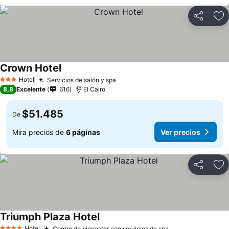
Compartir
Ag
Crown Hotel
Hotel
Servicios de salón y spa
3 Estrellas
8,8
Excelente
616
El Cairo
$51.485
De
Mira precios de
6 páginas
Ver precios
Compartir
Ag
Triumph Plaza Hotel
Hotel
Centro de bienestar con servicios de spa