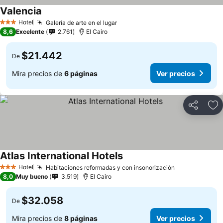
Valencia
Hotel
Galería de arte en el lugar
3 Estrellas
8,6
Excelente
2.761
El Cairo
$21.442
De
Mira precios de
6 páginas
Ver precios
Compartir
Ag
Atlas International Hotels
Hotel
Habitaciones reformadas y con insonorización
3 Estrellas
8,0
Muy bueno
3.519
El Cairo
$32.058
De
Mira precios de
8 páginas
Ver precios