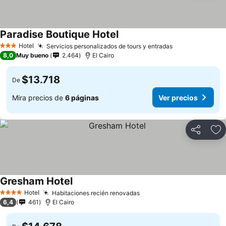
Paradise Boutique Hotel
Hotel
Servicios personalizados de tours y entradas
3 Estrellas
8,0
Muy bueno
2.464
El Cairo
$13.718
De
Mira precios de
6 páginas
Ver precios
Compartir
Ag
Gresham Hotel
Hotel
Habitaciones recién renovadas
4 Estrellas
6,4
461
El Cairo