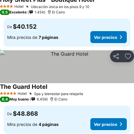
Hotel
Ubicación única en los pisos 9 y 10
4 Estrellas
9,5
Excelente
1.454
El Cairo
$40.152
De
Mira precios de
7 páginas
Ver precios
Compartir
Ag
The Guard Hotel
Hotel
Spa y bienestar para relajarte
5 Estrellas
8,4
Muy bueno
6.459
El Cairo
$48.868
De
Mira precios de
4 páginas
Ver precios