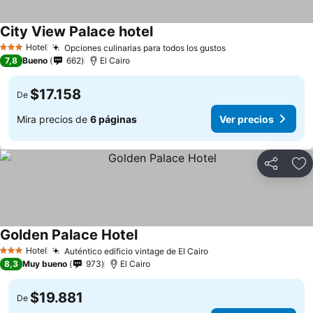
City View Palace hotel
Hotel
Opciones culinarias para todos los gustos
3 Estrellas
7,8
Bueno
662
El Cairo
$17.158
De
Mira precios de
6 páginas
Ver precios
Compartir
Ag
Golden Palace Hotel
Hotel
Auténtico edificio vintage de El Cairo
3 Estrellas
8,3
Muy bueno
973
El Cairo
$19.881
De