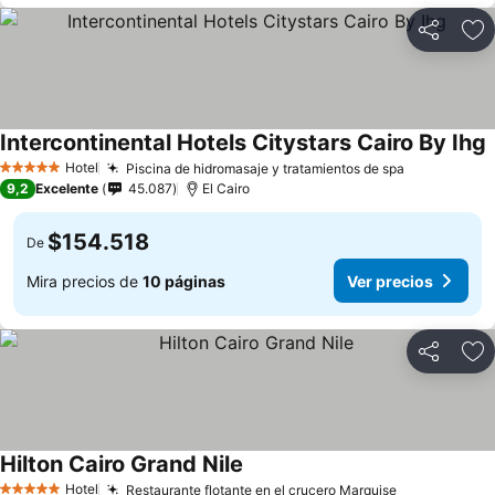
Compartir
Ag
Intercontinental Hotels Citystars Cairo By Ihg
Hotel
Piscina de hidromasaje y tratamientos de spa
5 Estrellas
9,2
Excelente
45.087
El Cairo
$154.518
De
Mira precios de
10 páginas
Ver precios
Compartir
Ag
Hilton Cairo Grand Nile
Hotel
Restaurante flotante en el crucero Marquise