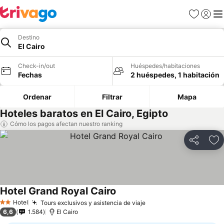
Favoritos
Iniciar 
Me
Destino
El Cairo
Check-in/out
Huéspedes/habitaciones
Fechas
2 huéspedes, 1 habitación
Ordenar
Filtrar
Mapa
Hoteles baratos en El Cairo, Egipto
Cómo los pagos afectan nuestro ranking
Compartir
Ag
Hotel Grand Royal Cairo
Hotel
Tours exclusivos y asistencia de viaje
2 Estrellas
6,6
1.584
El Cairo