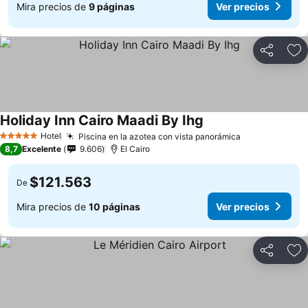
Mira precios de
9 páginas
Ver precios
Compartir
Ag
Holiday Inn Cairo Maadi By Ihg
Hotel
Piscina en la azotea con vista panorámica
5 Estrellas
8,7
Excelente
9.606
El Cairo
$121.563
De
Mira precios de
10 páginas
Ver precios
Compartir
Ag