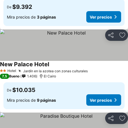
$9.392
De
Mira precios de
3 páginas
Ver precios
Compartir
Ag
New Palace Hotel
Hotel
Jardín en la azotea con zonas culturales
2 Estrellas
7,5
Bueno
1.406
El Cairo
$10.035
De
Mira precios de
9 páginas
Ver precios
Compartir
Ag