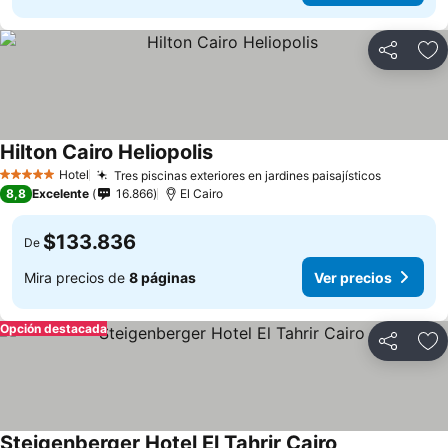
Compartir
Ag
Hilton Cairo Heliopolis
Hotel
Tres piscinas exteriores en jardines paisajísticos
5 Estrellas
8,8
Excelente
16.866
El Cairo
$133.836
De
Mira precios de
8 páginas
Ver precios
Opción destacada
Compartir
Ag
Steigenberger Hotel El Tahrir Cairo