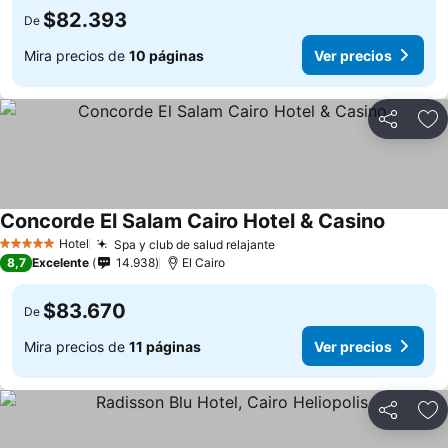
$82.393
De
Mira precios de
10 páginas
Ver precios
Compartir
Ag
Concorde El Salam Cairo Hotel & Casino
Hotel
Spa y club de salud relajante
5 Estrellas
8,7
Excelente
14.938
El Cairo
$83.670
De
Mira precios de
11 páginas
Ver precios
Compartir
Ag