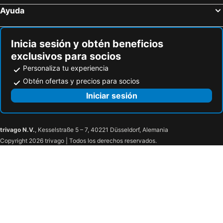
The Nile Ritz-Carlton, Cairo
Novotel Cairo El Borg
Ayuda
Flamenco Hotel Cairo
Mamlouk Pyramids Hotel
Valencia
Hor Moheb Hotel
Inicia sesión y obtén beneficios
Gewan Hotel Cairo
Elegance Grand City Hotel
exclusivos para socios
Casablanca Hotel
City Palace Hotel
Personaliza tu experiencia
Mar Charbel Hotel Cairo
Crown Hotel
Obtén ofertas y precios para socios
Royal Garden Hotel & Restaurant
Marriott Mena House, Cairo
Iniciar sesión
Holiday Inn Cairo - Citystars By Ihg
Viaje Hotel Downtown Cairo
Sofitel Cairo Downtown Nile
Town View Hotel
trivago N.V.
, Kesselstraße 5 – 7, 40221 Düsseldorf, Alemania
Om Kolthoom Hotel
Soft Hotel
Copyright 2026 trivago | Todos los derechos reservados.
Brothers
Miramar Talaat Harb Square
Sama Hotel Sherif Bash
Sonesta Hotel Tower & Casino Cairo
Falcon Pyramids Inn
Hotel Grand Royal Cairo
Tolip Hotel Olympic International City
Cosmopolitan hotel