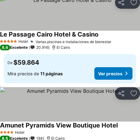
Compartir
Ag
Le Passage Cairo Hotel & Casino
Hotel
Varias piscinas e instalaciones de bienestar
5 Estrellas
8,6
Excelente
20.916
El Cairo
$59.864
De
Mira precios de
11 páginas
Ver precios
Compartir
Ag
Amunet Pyramids View Boutique Hotel
Hotel
4 Estrellas
8,5
Excelente
194
El Cairo