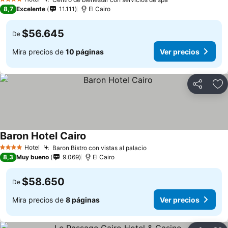
4 Estrellas
8,7
Excelente
11.111
El Cairo
$56.645
De
Mira precios de
10 páginas
Ver precios
Compartir
Ag
Baron Hotel Cairo
Hotel
Baron Bistro con vistas al palacio
4 Estrellas
8,3
Muy bueno
9.069
El Cairo
$58.650
De
Mira precios de
8 páginas
Ver precios