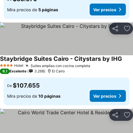
Mira precios de
5 páginas
Ver precios
Compartir
Ag
Staybridge Suites Cairo - Citystars by IHG
Hotel
Suites amplias con cocina completa
4 Estrellas
9,1
Excelente
3.268
El Cairo
$107.655
De
Mira precios de
10 páginas
Ver precios
Compartir
Ag