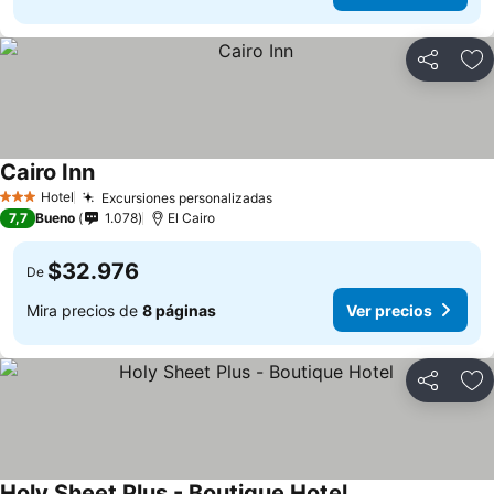
Compartir
Ag
Cairo Inn
Hotel
Excursiones personalizadas
3 Estrellas
7,7
Bueno
1.078
El Cairo
$32.976
De
Mira precios de
8 páginas
Ver precios
Compartir
Ag
Holy Sheet Plus - Boutique Hotel