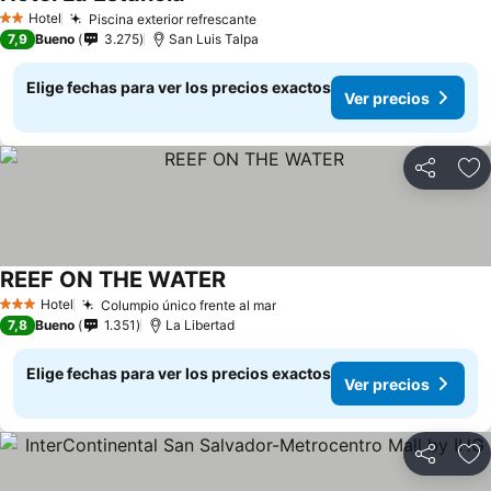
Ver precios
Hotel
Piscina exterior refrescante
Ver precios
2 Estrellas
7,9
Bueno
3.275
San Luis Talpa
Elige fechas para ver los precios exactos
Ver precios
Compartir
Ag
REEF ON THE WATER
Ver precios
Hotel
Columpio único frente al mar
Ver precios
3 Estrellas
7,8
Bueno
1.351
La Libertad
Elige fechas para ver los precios exactos
Ver precios
Compartir
Ag