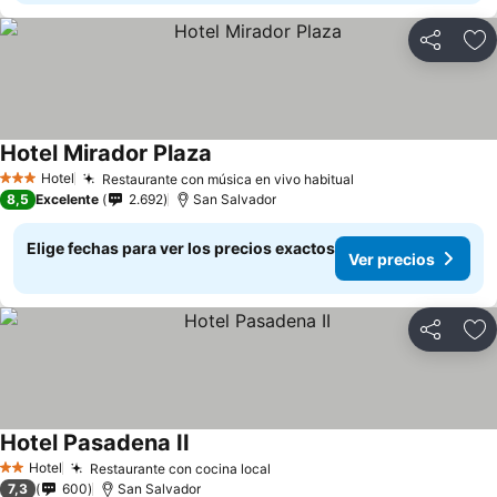
Compartir
Ag
Hotel Mirador Plaza
Ver precios
Hotel
Restaurante con música en vivo habitual
Ver precios
3 Estrellas
8,5
Excelente
2.692
San Salvador
Elige fechas para ver los precios exactos
Ver precios
Compartir
Ag
Hotel Pasadena II
Ver precios
Hotel
Restaurante con cocina local
Ver precios
2 Estrellas
7,3
600
San Salvador