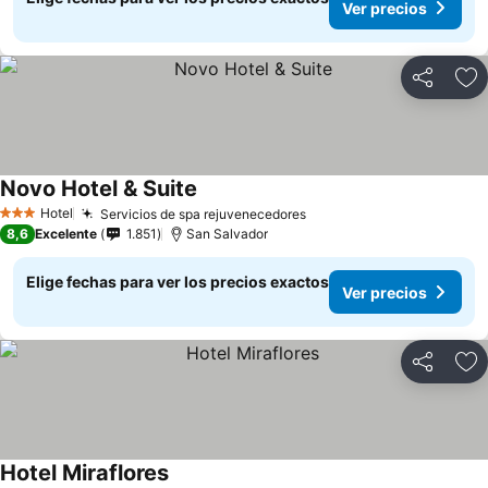
Ver precios
Compartir
Ag
Novo Hotel & Suite
Ver precios
Hotel
Servicios de spa rejuvenecedores
Ver precios
3 Estrellas
8,6
Excelente
1.851
San Salvador
Elige fechas para ver los precios exactos
Ver precios
Compartir
Ag
Hotel Miraflores
Ver precios