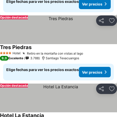
Elige fechas para ver los precios exactos
Ver precios
Opción destacada
Compartir
Ag
Tres Piedras
Ver precios
Hotel
Retiro en la montaña con vistas al lago
Ver precios
4 Estrellas
9,0
Excelente
3.788
Santiago Texacuangos
Elige fechas para ver los precios exactos
Ver precios
Opción destacada
Compartir
Ag
Hotel La Estancia