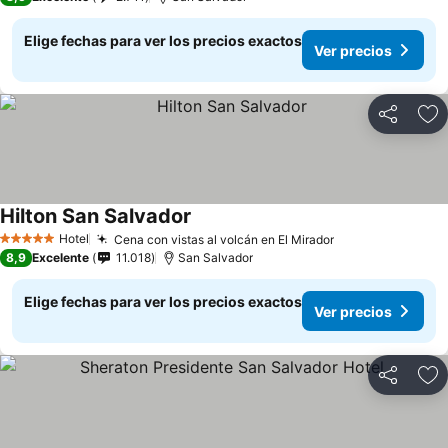
Elige fechas para ver los precios exactos
Ver precios
Compartir
Ag
Hilton San Salvador
Ver precios
Hotel
Cena con vistas al volcán en El Mirador
Ver precios
5 Estrellas
8,9
Excelente
11.018
San Salvador
Elige fechas para ver los precios exactos
Ver precios
Compartir
Ag