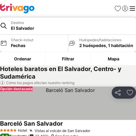
Favoritos
Iniciar 
Me
Destino
El Salvador
Check-in/out
Huéspedes/habitaciones
Fechas
2 huéspedes, 1 habitación
Ordenar
Filtrar
Mapa
Hoteles baratos en El Salvador, Centro- y
Sudamérica
Cómo los pagos afectan nuestro ranking
Opción destacada
Compartir
Ag
Barceló San Salvador
Ver precios
Hotel
Vistas al volcán de San Salvador
Ver precios
5 Estrellas