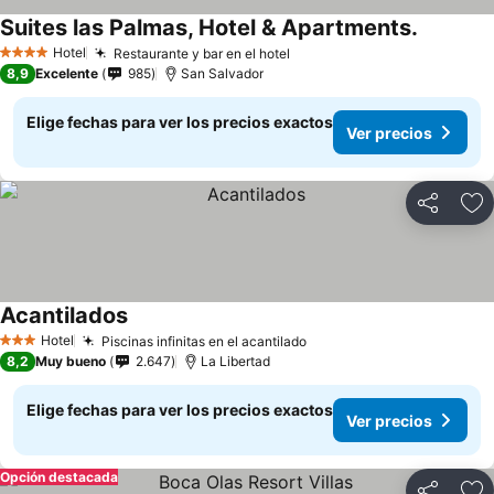
Suites las Palmas, Hotel & Apartments.
Ver prec
Hotel
Restaurante y bar en el hotel
Ver precios
4 Estrellas
8,9
Excelente
985
San Salvador
Elige fechas para ver los precios exactos
Ver precios
Compartir
Ag
Acantilados
Ver precios
Hotel
Piscinas infinitas en el acantilado
Ver precios
3 Estrellas
8,2
Muy bueno
2.647
La Libertad
Elige fechas para ver los precios exactos
Ver precios
Opción destacada