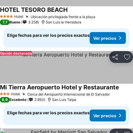
HOTEL TESORO BEACH
Ver precios
Hotel
Ubicación privilegiada frente a la playa
Ver precios
4 Estrellas
7,7
Bueno
3.258
San Luis la Herradura
Elige fechas para ver los precios exactos
Ver precios
Opción destacada
Compartir
Ag
Mi Tierra Aeropuerto Hotel y Restaurante
Ver pr
Hotel
Cerca del Aeropuerto Internacional de El Salvador
Ver precio
3 Estrellas
8,9
Excelente
2.893
San Luis Talpa
Elige fechas para ver los precios exactos
Ver precios