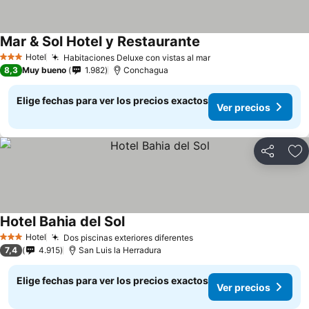
Mar & Sol Hotel y Restaurante
Ver precios
Hotel
Habitaciones Deluxe con vistas al mar
Ver precios
3 Estrellas
8,3
Muy bueno
1.982
Conchagua
Elige fechas para ver los precios exactos
Ver precios
Compartir
Ag
Hotel Bahia del Sol
Ver precios
Hotel
Dos piscinas exteriores diferentes
Ver precios
3 Estrellas
7,4
4.915
San Luis la Herradura
Elige fechas para ver los precios exactos
Ver precios