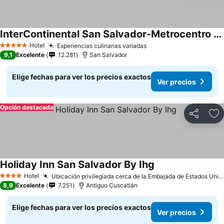
InterContinental San Salvador-Metrocentro Mall by IHG
Ver precios
Hotel
Experiencias culinarias variadas
Ver precios
5 Estrellas
9,1
Excelente
12.281
San Salvador
Elige fechas para ver los precios exactos
Ver precios
Opción destacada
Compartir
Ag
Holiday Inn San Salvador By Ihg
Ver precios
Hotel
Ubicación privilegiada cerca de la Embajada de Estados Unidos
4 Estrellas
8,9
Excelente
7.251
Antiguo Cuscatlán
Elige fechas para ver los precios exactos
Ver precios