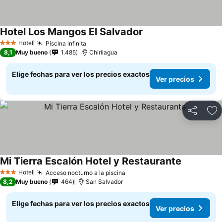
Hotel Los Mangos El Salvador
Ver precios
Hotel
Piscina infinita
Ver precios
3 Estrellas
8,1
Muy bueno
1.485
Chirilagua
Elige fechas para ver los precios exactos
Ver precios
Compartir
Ag
Mi Tierra Escalón Hotel y Restaurante
Ver precio
Hotel
Acceso nocturno a la piscina
Ver precios
3 Estrellas
8,2
Muy bueno
464
San Salvador
Elige fechas para ver los precios exactos
Ver precios