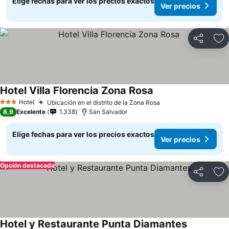
Elige fechas para ver los precios exactos
Ver precios
Compartir
Ag
Hotel Villa Florencia Zona Rosa
Ver precios
Hotel
Ubicación en el distrito de la Zona Rosa
Ver precios
3 Estrellas
8,9
Excelente
1.338
San Salvador
Elige fechas para ver los precios exactos
Ver precios
Opción destacada
Compartir
Ag
Hotel y Restaurante Punta Diamantes