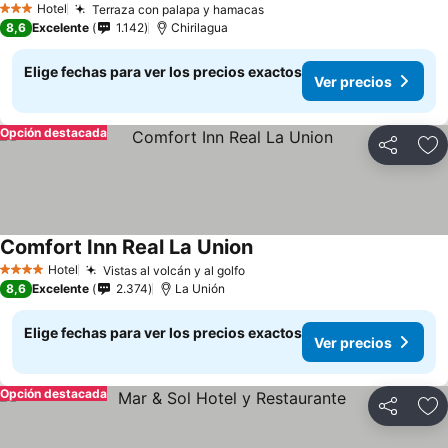
Hotel
Terraza con palapa y hamacas
Ver precios
3 Estrellas
8,6
Excelente
1.142
Chirilagua
Elige fechas para ver los precios exactos
Ver precios
Opción destacada
Compartir
Ag
Comfort Inn Real La Union
Ver precios
Hotel
Vistas al volcán y al golfo
Ver precios
4 Estrellas
8,6
Excelente
2.374
La Unión
Elige fechas para ver los precios exactos
Ver precios
Opción destacada
Compartir
Ag