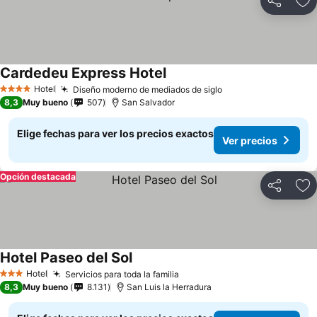
Compartir
Ag
Cardedeu Express Hotel
Ver precios
Hotel
Diseño moderno de mediados de siglo
Ver precios
4 Estrellas
8,3
Muy bueno
507
San Salvador
Elige fechas para ver los precios exactos
Ver precios
Opción destacada
Compartir
Ag
Hotel Paseo del Sol
Ver precios
Hotel
Servicios para toda la familia
Ver precios
3 Estrellas
8,3
Muy bueno
8.131
San Luis la Herradura