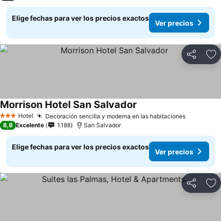
Elige fechas para ver los precios exactos
Ver precios
Compartir
Ag
Morrison Hotel San Salvador
Ver precios
Hotel
Decoración sencilla y moderna en las habitaciones
Ver preci
3 Estrellas
8,6
Excelente
1.188
San Salvador
Elige fechas para ver los precios exactos
Ver precios
Compartir
Ag