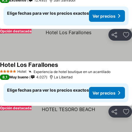
9,2
Excelente
12.493
San Salvador
Elige fechas para ver los precios exactos
Ver precios
Opción destacada
Compartir
Ag
Hotel Los Farallones
Ver precios
Hotel
Experiencia de hotel boutique en un acantilado
Ver preci
5 Estrellas
8,1
Muy bueno
4.027
La Libertad
Elige fechas para ver los precios exactos
Ver precios
Opción destacada
Compartir
Ag