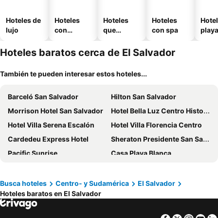
Hoteles de
Hoteles
Hoteles
Hoteles
Hotel
lujo
con
que
con spa
play
piscina
aceptan
mascotas
Hoteles baratos cerca de El Salvador
También te pueden interesar estos hoteles...
Barceló San Salvador
Hilton San Salvador
Morrison Hotel San Salvador
Hotel Bella Luz Centro Historico
Hotel Villa Serena Escalón
Hotel Villa Florencia Centro
Cardedeu Express Hotel
Sheraton Presidente San Salvador Hotel
Pacific Sunrise
Casa Playa Blanca
InterContinental San Salvador-Metrocentro Mall by IHG
Holiday Inn San Salvador By Ihg
Terra Bella Hotel Boutique
Las Veraneras Villas & Resort
Busca hoteles
Centro- y Sudamérica
El Salvador
Hoteles baratos en El Salvador
Courtyard by Marriott San Salvador
Hotel Mirador Plaza
Las Magnolias Hotel Boutique
Suites & Apartments San Benito - Zona Rosa