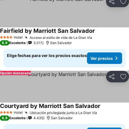
Compartir
Ag
Fairfield by Marriott San Salvador
Ver precios
Hotel
Acceso al estilo de vida de La Gran Vía
Ver precios
4 Estrellas
8,9
Excelente
3.011
San Salvador
Elige fechas para ver los precios exactos
Ver precios
Opción destacada
Compartir
Ag
Courtyard by Marriott San Salvador
Ver precios
Hotel
Ubicación privilegiada junto a La Gran Vía
Ver precios
4 Estrellas
8,9
Excelente
4.435
San Salvador