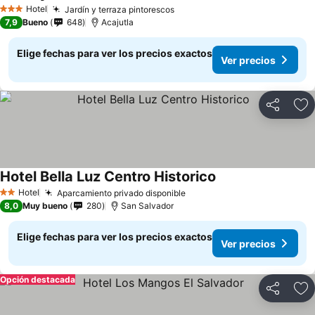
Ver precio
Hotel
Jardín y terraza pintorescos
Ver precios
3 Estrellas
7,9
Bueno
648
Acajutla
Elige fechas para ver los precios exactos
Ver precios
Compartir
Ag
Hotel Bella Luz Centro Historico
Ver precios
Hotel
Aparcamiento privado disponible
Ver precios
2 Estrellas
8,0
Muy bueno
280
San Salvador
Elige fechas para ver los precios exactos
Ver precios
Opción destacada
Compartir
Ag