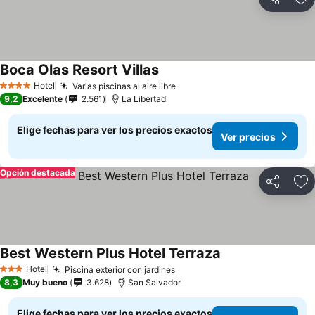
Compartir
Ag
Boca Olas Resort Villas
Ver precios
Hotel
Varias piscinas al aire libre
Ver precios
4 Estrellas
9,2
Excelente
2.561
La Libertad
Elige fechas para ver los precios exactos
Ver precios
Opción destacada
Compartir
Ag
Best Western Plus Hotel Terraza
Ver precios
Hotel
Piscina exterior con jardines
Ver precios
3 Estrellas
8,3
Muy bueno
3.628
San Salvador
Elige fechas para ver los precios exactos