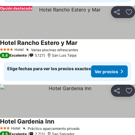
Opción destacada
Compartir
Ag
Hotel Rancho Estero y Mar
Ver precios
Hotel
Varias piscinas refrescantes
Ver precios
4 Estrellas
8,8
Excelente
5.127
San Luis Talpa
Elige fechas para ver los precios exactos
Ver precios
Compartir
Ag
Hotel Gardenia Inn
Ver precios
Hotel
Práctico aparcamiento privado
Ver precios
3 Estrellas
8,5
Excelente
2.711
San Salvador