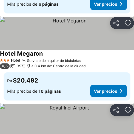
Mira precios de
6 páginas
Ver precios
Compartir
Ag
Hotel Megaron
Hotel
Servicio de alquiler de bicicletas
3 Estrellas
6,5
397
a 0.4 km de: Centro de la ciudad
$20.492
De
Mira precios de
10 páginas
Ver precios
Compartir
Ag