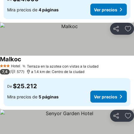
Mira precios de
4 páginas
Ver precios
Compartir
Ag
Malkoc
Hotel
Terraza en la azotea con vistas a la ciudad
3 Estrellas
7,4
577
a 1.4 km de: Centro de la ciudad
$25.212
De
Mira precios de
5 páginas
Ver precios
Compartir
Ag