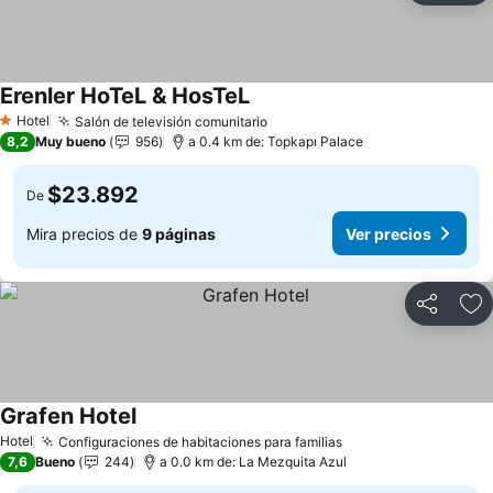
Erenler HoTeL & HosTeL
Hotel
Salón de televisión comunitario
1 Estrellas
8,2
Muy bueno
956
a 0.4 km de: Topkapı Palace
$23.892
De
Mira precios de
9 páginas
Ver precios
Compartir
Ag
Grafen Hotel
Hotel
Configuraciones de habitaciones para familias
7,6
Bueno
244
a 0.0 km de: La Mezquita Azul