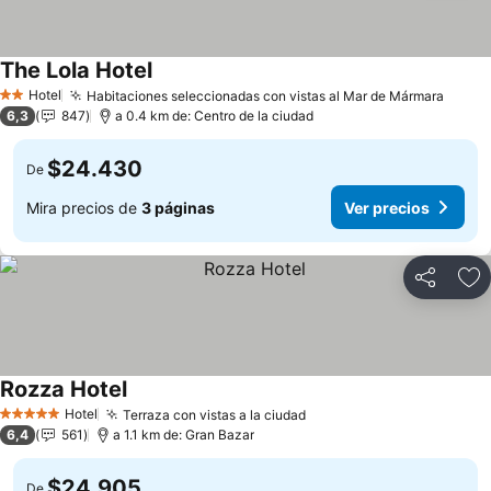
The Lola Hotel
Hotel
Habitaciones seleccionadas con vistas al Mar de Mármara
2 Estrellas
6,3
847
a 0.4 km de: Centro de la ciudad
$24.430
De
Mira precios de
3 páginas
Ver precios
Compartir
Ag
Rozza Hotel
Hotel
Terraza con vistas a la ciudad
5 Estrellas
6,4
561
a 1.1 km de: Gran Bazar
$24.905
De