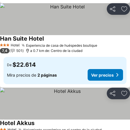
Compartir
Ag
Han Suite Hotel
Hotel
Experiencia de casa de huéspedes boutique
3 Estrellas
7,4
501
a 0.7 km de: Centro de la ciudad
$22.614
De
Mira precios de
2 páginas
Ver precios
Compartir
Ag
Hotel Akkus
Hotel
Alojamiento económico en el centro de la ciudad