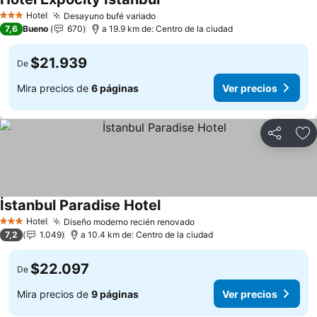
Hotel
Desayuno bufé variado
3 Estrellas
7,6
Bueno
670
a 19.9 km de: Centro de la ciudad
$21.939
De
Mira precios de
6 páginas
Ver precios
Compartir
Ag
İstanbul Paradise Hotel
Hotel
Diseño moderno recién renovado
3 Estrellas
7,2
1.049
a 10.4 km de: Centro de la ciudad
$22.097
De
Mira precios de
9 páginas
Ver precios