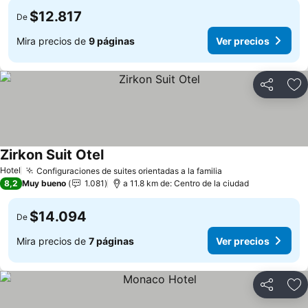
$12.817
De
Mira precios de
9 páginas
Ver precios
Compartir
Ag
Zirkon Suit Otel
Hotel
Configuraciones de suites orientadas a la familia
8,2
Muy bueno
1.081
a 11.8 km de: Centro de la ciudad
$14.094
De
Mira precios de
7 páginas
Ver precios
Compartir
Ag