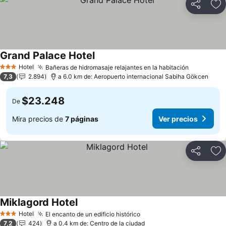
Compartir
Ag
Grand Palace Hotel
Hotel
Bañeras de hidromasaje relajantes en la habitación
3 Estrellas
7,3
2.894
a 6.0 km de: Aeropuerto internacional Sabiha Gökcen
$23.248
De
Mira precios de
7 páginas
Ver precios
Compartir
Ag
Miklagord Hotel
Hotel
El encanto de un edificio histórico
3 Estrellas
7,2
424
a 0.4 km de: Centro de la ciudad