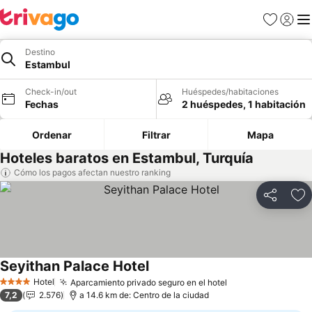
Favoritos
Iniciar 
Me
Destino
Estambul
Check-in/out
Huéspedes/habitaciones
Fechas
2 huéspedes, 1 habitación
Ordenar
Filtrar
Mapa
Hoteles baratos en Estambul, Turquía
Cómo los pagos afectan nuestro ranking
Compartir
Ag
Seyithan Palace Hotel
Hotel
Aparcamiento privado seguro en el hotel
4 Estrellas
7,2
2.576
a 14.6 km de: Centro de la ciudad