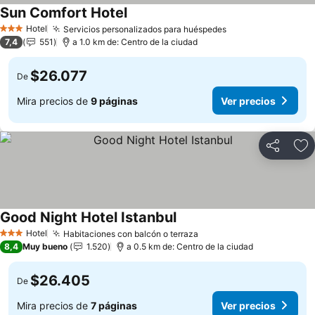
Sun Comfort Hotel
Hotel
Servicios personalizados para huéspedes
3 Estrellas
7,4
551
a 1.0 km de: Centro de la ciudad
$26.077
De
Mira precios de
9 páginas
Ver precios
Compartir
Ag
Good Night Hotel Istanbul
Hotel
Habitaciones con balcón o terraza
3 Estrellas
8,4
Muy bueno
1.520
a 0.5 km de: Centro de la ciudad
$26.405
De
Mira precios de
7 páginas
Ver precios