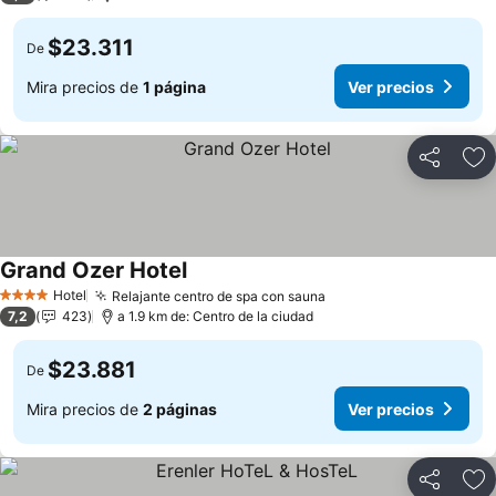
$23.311
De
Mira precios de
1 página
Ver precios
Compartir
Ag
Grand Ozer Hotel
Hotel
Relajante centro de spa con sauna
4 Estrellas
7,2
423
a 1.9 km de: Centro de la ciudad
$23.881
De
Mira precios de
2 páginas
Ver precios
Compartir
Ag