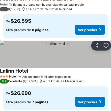
Hotel
Estancia urbana con buena relación calidad-precio
6,5
788
a 14.7 km de: Centro de la ciudad
$26.595
De
Mira precios de
8 páginas
Ver precios
Compartir
Ag
Lalinn Hotel
Hotel
Alojamientos familiares espaciosos
3 Estrellas
8,7
Excelente
2.574
a 0.3 km de: La Mezquita Azul
$26.690
De
Mira precios de
7 páginas
Ver precios