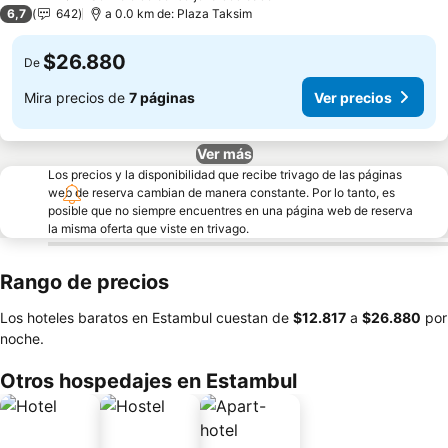
3 Estrellas
6,7
642
a 0.0 km de: Plaza Taksim
$26.880
De
Mira precios de
7 páginas
Ver precios
Ver más
Los precios y la disponibilidad que recibe trivago de las páginas
web de reserva cambian de manera constante. Por lo tanto, es
posible que no siempre encuentres en una página web de reserva
la misma oferta que viste en trivago.
Rango de precios
Los hoteles baratos en Estambul cuestan de
‎$12.817
a
‎$26.880
por
noche.
Otros hospedajes en Estambul