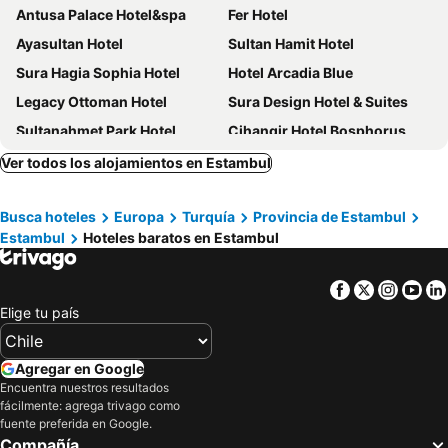
Antusa Palace Hotel&spa
Fer Hotel
Ayasultan Hotel
Sultan Hamit Hotel
Sura Hagia Sophia Hotel
Hotel Arcadia Blue
Legacy Ottoman Hotel
Sura Design Hotel & Suites
Sultanahmet Park Hotel
Cihangir Hotel Bosphorus
Radisson Blu Hotel, Istanbul Pera
Crowne Plaza Istanbul - Old City by IHG
Ver todos los alojamientos en Estambul
Grand Hyatt Istanbul
Star Hotel
Busca hoteles
Europa
Turquía
Provincia de Estambul
Carina Gold Hotel
Levni Hotel & Spa
Estambul
Hoteles baratos en Estambul
Four Seasons Hotel Istanbul at the Bosphorus
Great Fortune & Spa
Conrad Istanbul Bosphorus
Park Inn By Radisson Istanbul Ataturk Airport
Facebook
Twitter
Insta
Yo
The And Hotel
Hotel Sultania
Elige tu país
Agora Life Hotel
Aprilis Hotel
Pera Palace Hotel
Ramada by Wyndham Istanbul Pera
Agregar en Google
Encuentra nuestros resultados
Atlantis Royal Hotel
La Quinta By Wyndham Istanbul Gunesli
fácilmente: agrega trivago como
Antea Palace Hotel & Spa
Port Bosphorus
fuente preferida en Google.
Compañía