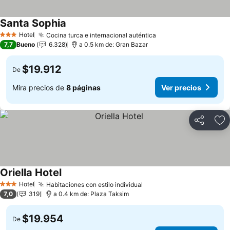
Santa Sophia
Hotel
Cocina turca e internacional auténtica
3 Estrellas
7,7
Bueno
6.328
a 0.5 km de: Gran Bazar
$19.912
De
Mira precios de
8 páginas
Ver precios
Compartir
Ag
Oriella Hotel
Hotel
Habitaciones con estilo individual
3 Estrellas
7,0
319
a 0.4 km de: Plaza Taksim
$19.954
De