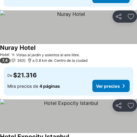
Compartir
Ag
Nuray Hotel
Hotel
Vistas al jardín y asientos al aire libre.
7,4
363
a 0.8 km de: Centro de la ciudad
$21.316
De
Mira precios de
4 páginas
Ver precios
Compartir
Ag
Hotel Expocity Istanbul