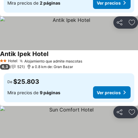
Mira precios de
2 páginas
Ver precios
Compartir
Ag
Antik Ipek Hotel
Hotel
Alojamiento que admite mascotas
2 Estrellas
6,3
521
a 0.8 km de: Gran Bazar
$25.803
De
Mira precios de
9 páginas
Ver precios
Compartir
Ag