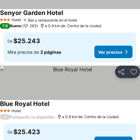
Senyor Garden Hotel
Hotel
Bar y restaurante en el hotel
3 Estrellas
7,8
Bueno
263
a 0.9 km de: Centro de la ciudad
$25.243
De
Mira precios de
2 páginas
Ver precios
Compartir
Ag
Blue Royal Hotel
Hotel
3 Estrellas
/
a 0.8 km de: Centro de la ciudad
Puntuación no disponible
$25.423
De