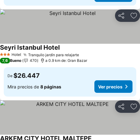
Compartir
Ag
Seyri Istanbul Hotel
Hotel
Tranquilo jardín para relajarte
3 Estrellas
7,6
Bueno
470
a 0.9 km de: Gran Bazar
$26.447
De
Mira precios de
8 páginas
Ver precios
Compartir
Ag
ARKEM CITY HOTEL MALTEPE