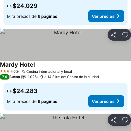
$24.029
De
Mira precios de
6 páginas
Ver precios
Compartir
Ag
Mardy Hotel
Hotel
Cocina internacional y local
3 Estrellas
7,9
Bueno
1.026
a 14.8 km de: Centro de la ciudad
$24.283
De
Mira precios de
6 páginas
Ver precios
Compartir
Ag