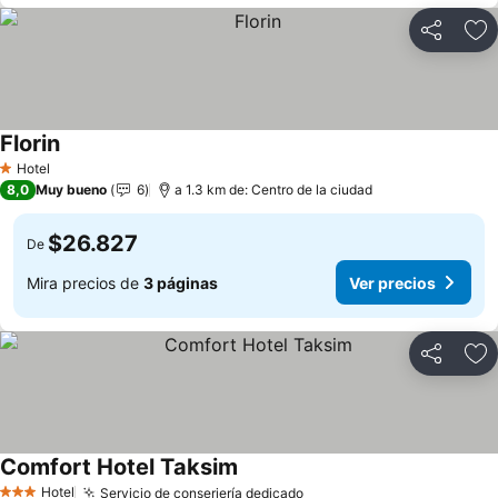
Compartir
Ag
Florin
Hotel
1 Estrellas
8,0
Muy bueno
6
a 1.3 km de: Centro de la ciudad
$26.827
De
Mira precios de
3 páginas
Ver precios
Compartir
Ag
Comfort Hotel Taksim
Hotel
Servicio de conserjería dedicado