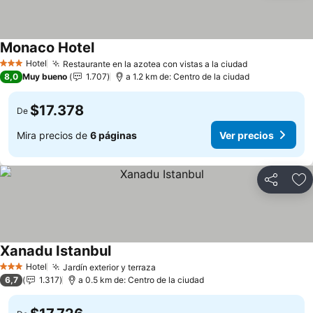
Monaco Hotel
Hotel
Restaurante en la azotea con vistas a la ciudad
3 Estrellas
8,0
Muy bueno
1.707
a 1.2 km de: Centro de la ciudad
$17.378
De
Mira precios de
6 páginas
Ver precios
Compartir
Ag
Xanadu Istanbul
Hotel
Jardín exterior y terraza
3 Estrellas
6,7
1.317
a 0.5 km de: Centro de la ciudad