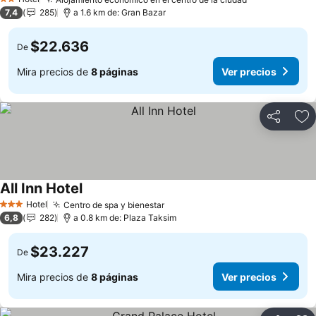
2 Estrellas
7,4
285
a 1.6 km de: Gran Bazar
$22.636
De
Mira precios de
8 páginas
Ver precios
Compartir
Ag
All Inn Hotel
Hotel
Centro de spa y bienestar
3 Estrellas
6,8
282
a 0.8 km de: Plaza Taksim
$23.227
De
Mira precios de
8 páginas
Ver precios