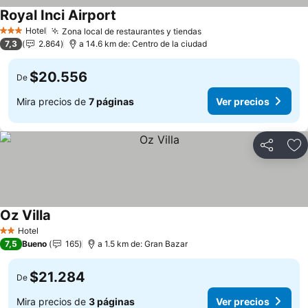
Royal Inci Airport
Hotel
Zona local de restaurantes y tiendas
3 Estrellas
7,3
2.864
a 14.6 km de: Centro de la ciudad
$20.556
De
Mira precios de
7 páginas
Ver precios
Compartir
Ag
Oz Villa
Hotel
2 Estrellas
7,5
Bueno
165
a 1.5 km de: Gran Bazar
$21.284
De
Mira precios de
3 páginas
Ver precios