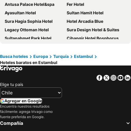
Antusa Palace Hotel&spa
Fer Hotel
Ayasultan Hotel
Sultan Hamit Hotel
Sura Hagia Sophia Hotel
Hotel Arcadia Blue
Legacy Ottoman Hotel
Sura Design Hotel & Suites
Sultanahmet Park Hotel
Cihangir Hotel Bosphorus
Radisson Blu Hotel, Istanbul Pera
Crowne Plaza Istanbul - Old City by IHG
Grand Hyatt Istanbul
Star Hotel
Busca hoteles
Europa
Turquía
Estambul
Hoteles baratos en Estambul
Carina Gold Hotel
Levni Hotel & Spa
Four Seasons Hotel Istanbul at the Bosphorus
Great Fortune & Spa
Facebook
Twitter
Insta
Yo
Conrad Istanbul Bosphorus
Park Inn By Radisson Istanbul Ataturk Airport
Elige tu país
The And Hotel
Hotel Sultania
Agora Life Hotel
Aprilis Hotel
Agregar en Google
Pera Palace Hotel
Ramada by Wyndham Istanbul Pera
Encuentra nuestros resultados
fácilmente: agrega trivago como
Atlantis Royal Hotel
La Quinta By Wyndham Istanbul Gunesli
fuente preferida en Google.
Compañía
Antea Palace Hotel & Spa
Port Bosphorus