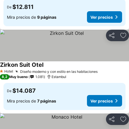
$12.811
De
Mira precios de
9 páginas
Ver precios
Compartir
Ag
Zirkon Suit Otel
Hotel
Diseño moderno y con estilo en las habitaciones
1 Estrellas
8,2
Muy bueno
1.081
Estambul
$14.087
De
Mira precios de
7 páginas
Ver precios
Compartir
Ag