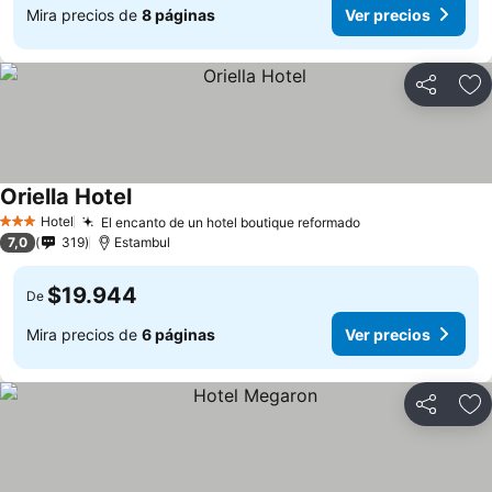
Mira precios de
8 páginas
Ver precios
Compartir
Ag
Oriella Hotel
Hotel
El encanto de un hotel boutique reformado
3 Estrellas
7,0
319
Estambul
$19.944
De
Mira precios de
6 páginas
Ver precios
Compartir
Ag