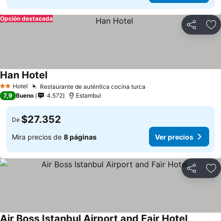
Opción destacada
Compartir
Ag
Han Hotel
Hotel
Restaurante de auténtica cocina turca
2 Estrellas
7,9
Bueno
4.572
Estambul
$27.352
De
Mira precios de
8 páginas
Ver precios
Compartir
Ag
Air Boss Istanbul Airport and Fair Hotel