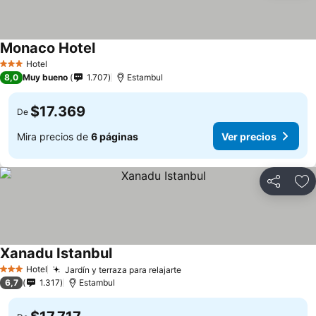
Monaco Hotel
Hotel
3 Estrellas
8,0
Muy bueno
1.707
Estambul
$17.369
De
Mira precios de
6 páginas
Ver precios
Compartir
Ag
Xanadu Istanbul
Hotel
Jardín y terraza para relajarte
3 Estrellas
6,7
1.317
Estambul