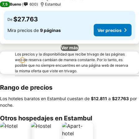
3 Estrellas
7,5
Bueno
600
Estambul
$27.763
De
Mira precios de
9 páginas
Ver precios
Ver más
Los precios y la disponibilidad que recibe trivago de las páginas
web de reserva cambian de manera constante. Por lo tanto, es
posible que no siempre encuentres en una página web de reserva
la misma oferta que viste en trivago.
Rango de precios
Los hoteles baratos en Estambul cuestan de
‎$12.811
a
‎$27.763
por
noche.
Otros hospedajes en Estambul