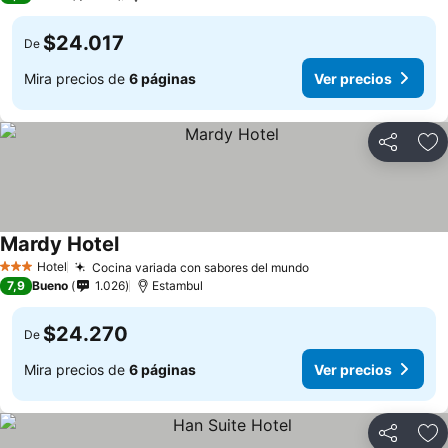
$24.017
De
Mira precios de
6 páginas
Ver precios
Compartir
Ag
Mardy Hotel
Hotel
Cocina variada con sabores del mundo
3 Estrellas
7,9
Bueno
1.026
Estambul
$24.270
De
Mira precios de
6 páginas
Ver precios
Compartir
Ag