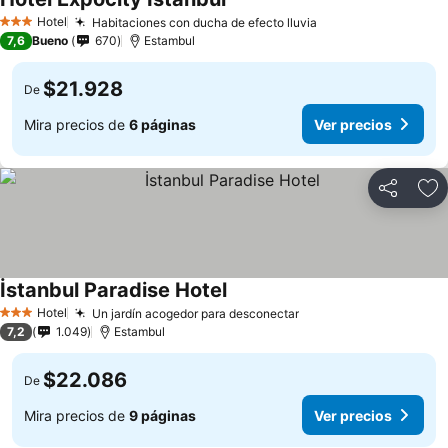
Hotel
Habitaciones con ducha de efecto lluvia
3 Estrellas
7,6
Bueno
670
Estambul
$21.928
De
Mira precios de
6 páginas
Ver precios
Compartir
Ag
İstanbul Paradise Hotel
Hotel
Un jardín acogedor para desconectar
3 Estrellas
7,2
1.049
Estambul
$22.086
De
Mira precios de
9 páginas
Ver precios