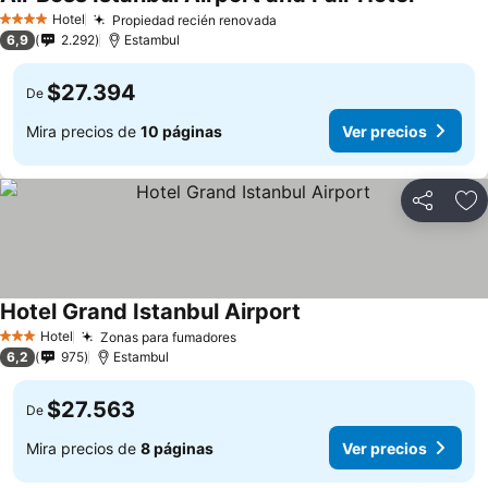
Hotel
Propiedad recién renovada
4 Estrellas
6,9
2.292
Estambul
$27.394
De
Mira precios de
10 páginas
Ver precios
Compartir
Ag
Hotel Grand Istanbul Airport
Hotel
Zonas para fumadores
3 Estrellas
6,2
975
Estambul
$27.563
De
Mira precios de
8 páginas
Ver precios