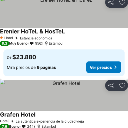
Compartir
Ag
Erenler HoTeL & HosTeL
Hotel
Estancia económica
1 Estrellas
8,2
Muy bueno
956
Estambul
$23.880
De
Mira precios de
9 páginas
Ver precios
Compartir
Ag
Grafen Hotel
Hotel
La auténtica experiencia de la ciudad vieja
7,6
Bueno
244
Estambul