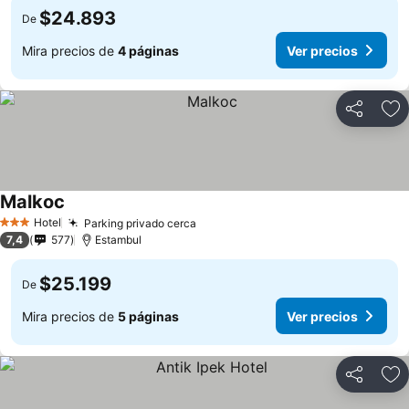
$24.893
De
Mira precios de
4 páginas
Ver precios
Compartir
Ag
Malkoc
Hotel
Parking privado cerca
3 Estrellas
7,4
577
Estambul
$25.199
De
Mira precios de
5 páginas
Ver precios
Compartir
Ag