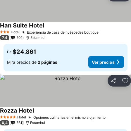
Han Suite Hotel
Hotel
Experiencia de casa de huéspedes boutique
3 Estrellas
7,4
501
Estambul
$24.861
De
Mira precios de
2 páginas
Ver precios
Compartir
Ag
Rozza Hotel
Hotel
Opciones culinarias en el mismo alojamiento
5 Estrellas
6,4
561
Estambul