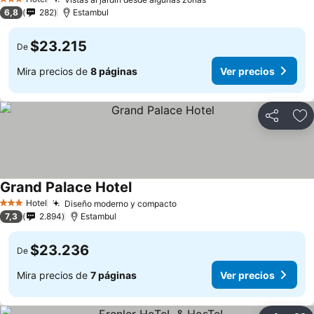
3 Estrellas
6,8
282
Estambul
$23.215
De
Mira precios de
8 páginas
Ver precios
Compartir
Ag
Grand Palace Hotel
Hotel
Diseño moderno y compacto
3 Estrellas
7,3
2.894
Estambul
$23.236
De
Mira precios de
7 páginas
Ver precios