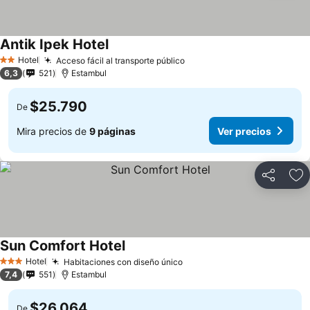
Antik Ipek Hotel
Hotel
Acceso fácil al transporte público
2 Estrellas
6,3
521
Estambul
$25.790
De
Mira precios de
9 páginas
Ver precios
Compartir
Ag
Sun Comfort Hotel
Hotel
Habitaciones con diseño único
3 Estrellas
7,4
551
Estambul
$26.064
De