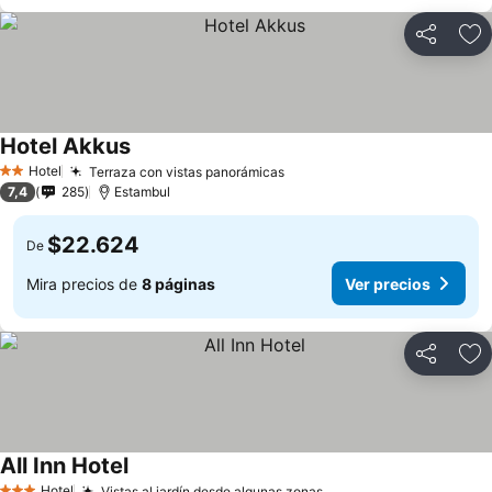
Compartir
Ag
Hotel Akkus
Hotel
Terraza con vistas panorámicas
2 Estrellas
7,4
285
Estambul
$22.624
De
Mira precios de
8 páginas
Ver precios
Compartir
Ag
All Inn Hotel
Hotel
Vistas al jardín desde algunas zonas