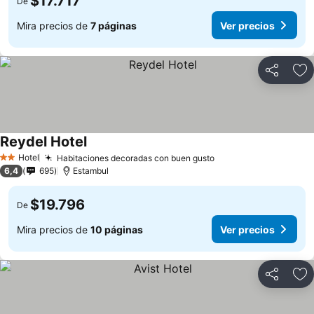
$17.717
De
Mira precios de
7 páginas
Ver precios
Compartir
Ag
Reydel Hotel
Hotel
Habitaciones decoradas con buen gusto
2 Estrellas
6,4
695
Estambul
$19.796
De
Mira precios de
10 páginas
Ver precios
Compartir
Ag