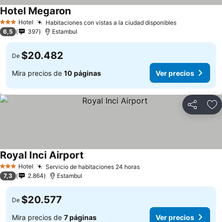
Hotel Megaron
Hotel
Habitaciones con vistas a la ciudad disponibles
3 Estrellas
6,5
397
Estambul
$20.482
De
Mira precios de
10 páginas
Ver precios
Compartir
Ag
Royal Inci Airport
Hotel
Servicio de habitaciones 24 horas
3 Estrellas
7,3
2.864
Estambul
$20.577
De
Mira precios de
7 páginas
Ver precios