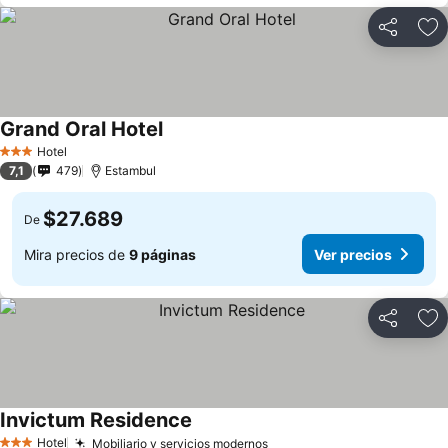
Compartir
Ag
Grand Oral Hotel
Hotel
3 Estrellas
7,1
479
Estambul
$27.689
De
Mira precios de
9 páginas
Ver precios
Compartir
Ag
Invictum Residence
Hotel
Mobiliario y servicios modernos