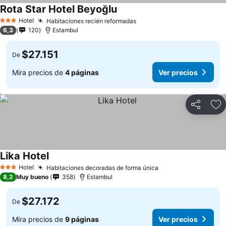
Rota Star Hotel Beyoğlu
Hotel
Habitaciones recién reformadas
3 Estrellas
6,3
120
Estambul
$27.151
De
Mira precios de
4 páginas
Ver precios
Compartir
Ag
Lika Hotel
Hotel
Habitaciones decoradas de forma única
3 Estrellas
8,2
Muy bueno
358
Estambul
$27.172
De
Mira precios de
9 páginas
Ver precios