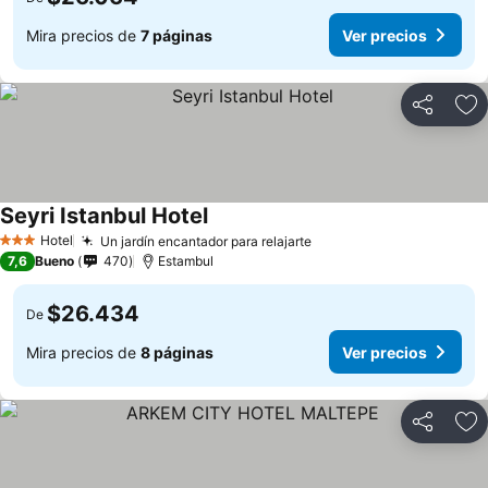
Mira precios de
7 páginas
Ver precios
Compartir
Ag
Seyri Istanbul Hotel
Hotel
Un jardín encantador para relajarte
3 Estrellas
7,6
Bueno
470
Estambul
$26.434
De
Mira precios de
8 páginas
Ver precios
Compartir
Ag