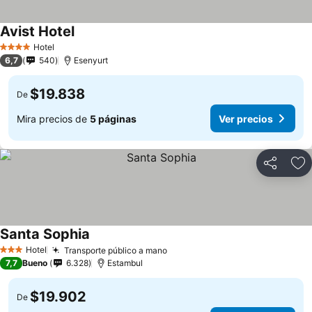
Avist Hotel
Hotel
4 Estrellas
6,7
540
Esenyurt
$19.838
De
Mira precios de
5 páginas
Ver precios
Compartir
Ag
Santa Sophia
Hotel
Transporte público a mano
3 Estrellas
7,7
Bueno
6.328
Estambul
$19.902
De