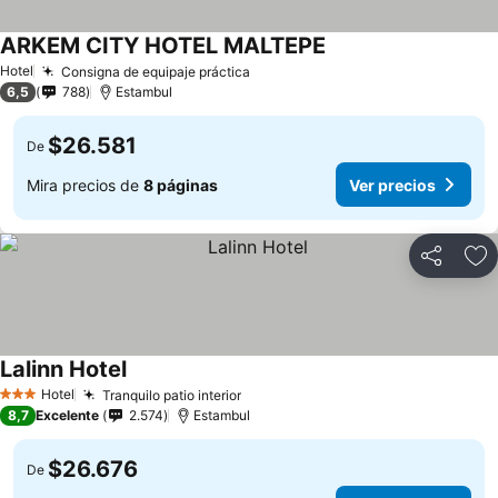
ARKEM CITY HOTEL MALTEPE
Hotel
Consigna de equipaje práctica
6,5
788
Estambul
$26.581
De
Mira precios de
8 páginas
Ver precios
Compartir
Ag
Lalinn Hotel
Hotel
Tranquilo patio interior
3 Estrellas
8,7
Excelente
2.574
Estambul
$26.676
De