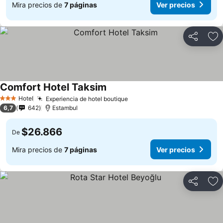
Mira precios de
7 páginas
Ver precios
Compartir
Ag
Comfort Hotel Taksim
Hotel
Experiencia de hotel boutique
3 Estrellas
6,7
642
Estambul
$26.866
De
Mira precios de
7 páginas
Ver precios
Compartir
Ag