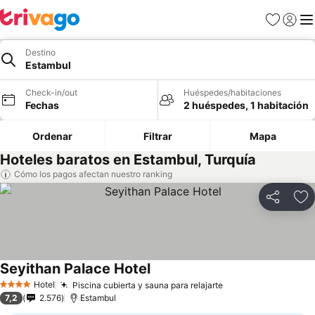
Favoritos
Iniciar 
Me
Destino
Estambul
Check-in/out
Huéspedes/habitaciones
Fechas
2 huéspedes, 1 habitación
Ordenar
Filtrar
Mapa
Hoteles baratos en Estambul, Turquía
Cómo los pagos afectan nuestro ranking
Compartir
Ag
Seyithan Palace Hotel
Hotel
Piscina cubierta y sauna para relajarte
4 Estrellas
7,2
2.576
Estambul