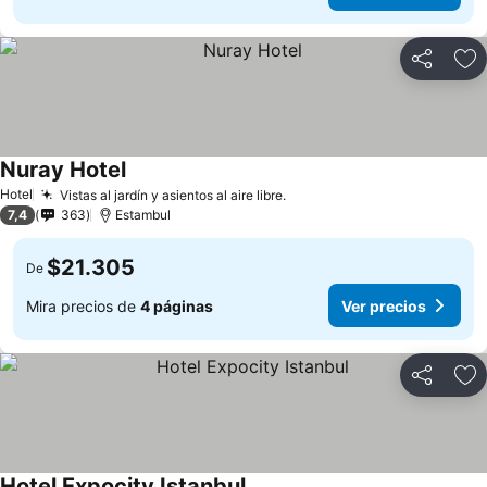
Compartir
Ag
Nuray Hotel
Hotel
Vistas al jardín y asientos al aire libre.
7,4
363
Estambul
$21.305
De
Mira precios de
4 páginas
Ver precios
Compartir
Ag
Hotel Expocity Istanbul