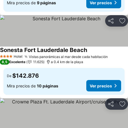
Mira precios de
9 páginas
Ver precios
Compartir
Ag
Sonesta Fort Lauderdale Beach
Hotel
Vistas panorámicas al mar desde cada habitación
4 Estrellas
8,5
Excelente
11.625
a 0.4 km de la playa
$142.876
De
Mira precios de
10 páginas
Ver precios
Compartir
Ag