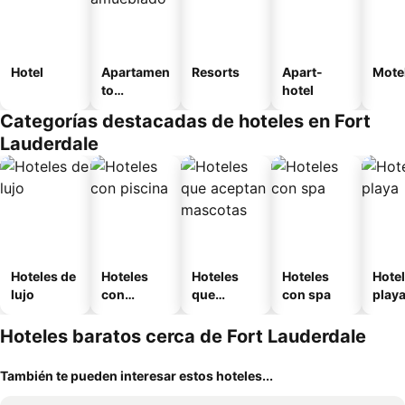
Hotel
Apartamen
Resorts
Apart-
Mote
to
hotel
amueblad
Categorías destacadas de hoteles en Fort
o
Lauderdale
Hoteles de
Hoteles
Hoteles
Hoteles
Hotel
lujo
con
que
con spa
play
piscina
aceptan
mascotas
Hoteles baratos cerca de Fort Lauderdale
También te pueden interesar estos hoteles...