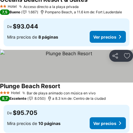
Hotel
Acceso directo a la playa privada
2 Estrellas
7,5
Bueno
1.667
Pompano Beach, a 11.6 km de: Fort Lauderdale
$93.044
De
Mira precios de
8 páginas
Ver precios
Compartir
Ag
Plunge Beach Resort
Hotel
Bar de playa animado con música en vivo
3 Estrellas
8,7
Excelente
8.050
a 8.3 km de: Centro de la ciudad
$95.705
De
Mira precios de
10 páginas
Ver precios