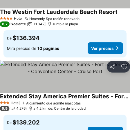
The Westin Fort Lauderdale Beach Resort
Hotel
Heavenly Spa recién renovado
4 Estrellas
8,7
Excelente
11.342
Junto a la playa
$136.394
De
Mira precios de
10 páginas
Ver precios
Compartir
Ag
Extended Stay America Premier Suites - Fort Lauderdale - Convention Center - Cruise Port
Hotel
Alojamiento que admite mascotas
3 Estrellas
6,9
4.276
a 4.2 km de: Centro de la ciudad
$139.202
De