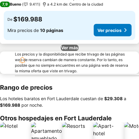
3 Estrellas
7,9
Bueno
9.411
a 4.2 km de: Centro de la ciudad
$169.988
De
Mira precios de
10 páginas
Ver precios
Ver más
Los precios y la disponibilidad que recibe trivago de las páginas
web de reserva cambian de manera constante. Por lo tanto, es
posible que no siempre encuentres en una página web de reserva
la misma oferta que viste en trivago.
Rango de precios
Los hoteles baratos en Fort Lauderdale cuestan de
‎$29.308
a
‎$169.988
por noche.
Otros hospedajes en Fort Lauderdale