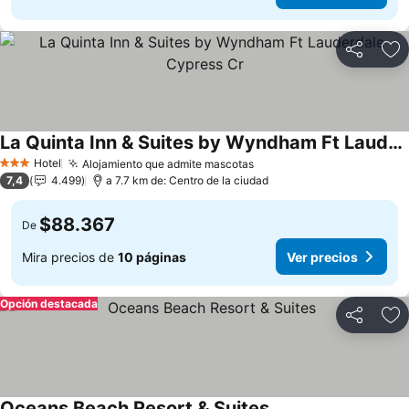
Compartir
Ag
La Quinta Inn & Suites by Wyndham Ft Lauderdale Cypress Cr
Hotel
Alojamiento que admite mascotas
3 Estrellas
7,4
4.499
a 7.7 km de: Centro de la ciudad
$88.367
De
Mira precios de
10 páginas
Ver precios
Opción destacada
Compartir
Ag
Oceans Beach Resort & Suites