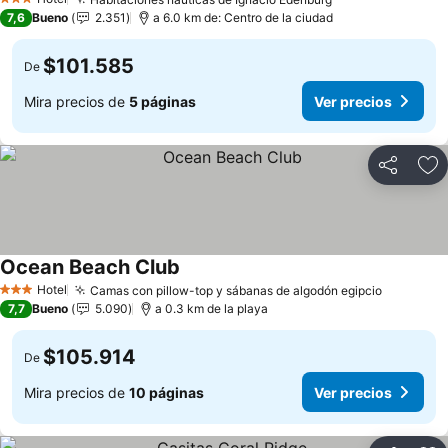
3 Estrellas
7,6
Bueno
2.351
a 6.0 km de: Centro de la ciudad
$101.585
De
Mira precios de
5 páginas
Ver precios
Compartir
Ag
Ocean Beach Club
Hotel
Camas con pillow-top y sábanas de algodón egipcio
3 Estrellas
7,7
Bueno
5.090
a 0.3 km de la playa
$105.914
De
Mira precios de
10 páginas
Ver precios