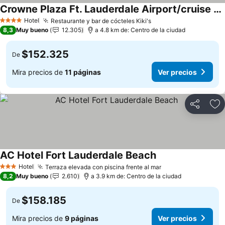
Crowne Plaza Ft. Lauderdale Airport/cruise By Ihg
Hotel
Restaurante y bar de cócteles Kiki's
4 Estrellas
8,3
Muy bueno
12.305
a 4.8 km de: Centro de la ciudad
$152.325
De
Mira precios de
11 páginas
Ver precios
Compartir
Ag
AC Hotel Fort Lauderdale Beach
Hotel
Terraza elevada con piscina frente al mar
3 Estrellas
8,2
Muy bueno
2.610
a 3.9 km de: Centro de la ciudad
$158.185
De
Mira precios de
9 páginas
Ver precios