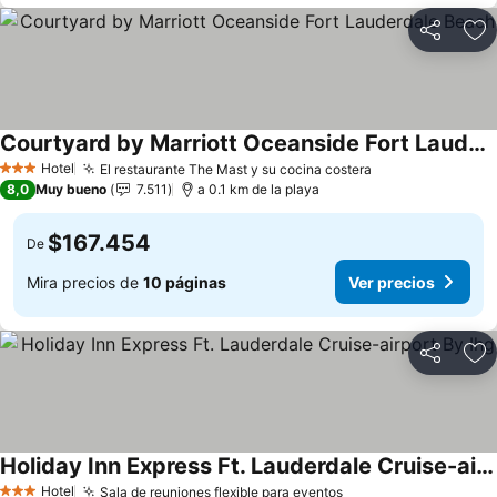
Compartir
Ag
Courtyard by Marriott Oceanside Fort Lauderdale Beach
Hotel
El restaurante The Mast y su cocina costera
3 Estrellas
8,0
Muy bueno
7.511
a 0.1 km de la playa
$167.454
De
Mira precios de
10 páginas
Ver precios
Compartir
Ag
Holiday Inn Express Ft. Lauderdale Cruise-airport By Ihg
Hotel
Sala de reuniones flexible para eventos