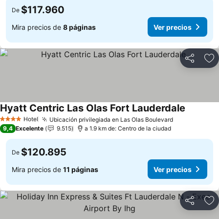
$117.960
De
Mira precios de
8 páginas
Ver precios
Compartir
Ag
Hyatt Centric Las Olas Fort Lauderdale
Hotel
Ubicación privilegiada en Las Olas Boulevard
4 Estrellas
9,4
Excelente
9.515
a 1.9 km de: Centro de la ciudad
$120.895
De
Mira precios de
11 páginas
Ver precios
Compartir
Ag