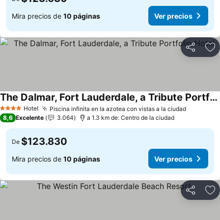
Mira precios de
10 páginas
Ver precios
Compartir
Ag
The Dalmar, Fort Lauderdale, a Tribute Portfolio Hotel
Hotel
Piscina infinita en la azotea con vistas a la ciudad
4 Estrellas
8,6
Excelente
3.064
a 1.3 km de: Centro de la ciudad
$123.830
De
Mira precios de
10 páginas
Ver precios
Compartir
Ag