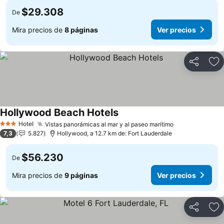
$29.308
De
Mira precios de
8 páginas
Ver precios
Compartir
Ag
Hollywood Beach Hotels
Hotel
Vistas panorámicas al mar y al paseo marítimo
3 Estrellas
7,3
5.827
Hollywood, a 12.7 km de: Fort Lauderdale
$56.230
De
Mira precios de
9 páginas
Ver precios
Compartir
Ag