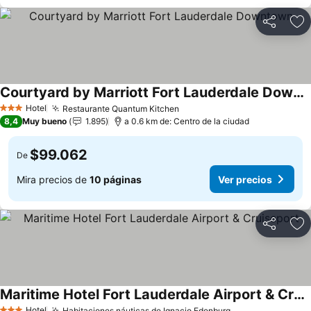
Compartir
Ag
Courtyard by Marriott Fort Lauderdale Downtown
Hotel
Restaurante Quantum Kitchen
3 Estrellas
8,4
Muy bueno
1.895
a 0.6 km de: Centro de la ciudad
$99.062
De
Mira precios de
10 páginas
Ver precios
Compartir
Ag
Maritime Hotel Fort Lauderdale Airport & Cruiseport
Hotel
Habitaciones náuticas de Ignacio Edenburg