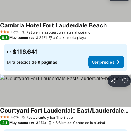
Cambria Hotel Fort Lauderdale Beach
Hotel
Patio en la azotea con vistas al océano
3 Estrellas
8,3
Muy bueno
3.292
a 0.4 km de la playa
$116.641
De
Mira precios de
9 páginas
Ver precios
Compartir
Ag
Courtyard Fort Lauderdale East/Lauderdale-by-the-Sea
Hotel
Restaurante y bar The Bistro
3 Estrellas
8,1
Muy bueno
3.156
a 6.6 km de: Centro de la ciudad