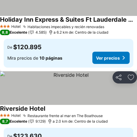
Holiday Inn Express & Suites Ft Lauderdale N - Exec Airport By Ihg
Hotel
Habitaciones impecables y recién renovadas
3 Estrellas
8,8
Excelente
4.585
a 6.2 km de: Centro de la ciudad
$120.895
De
Mira precios de
10 páginas
Ver precios
Compartir
Ag
Riverside Hotel
Hotel
Restaurante frente al mar en The Boathouse
3 Estrellas
8,7
Excelente
9.129
a 2.0 km de: Centro de la ciudad
$123.630
De