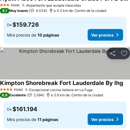
Hotel
Alojamiento que acepta mascotas
3 Estrellas
8,1
Muy bueno
4.034
a 4.3 km de: Centro de la ciudad
$159.726
De
Mira precios de
10 páginas
Ver precios
Compartir
Ag
Kimpton Shorebreak Fort Lauderdale By Ihg
Hotel
Excepcional cocina italiana en La Fuga
4 Estrellas
8,6
Excelente
2.594
a 3.6 km de: Centro de la ciudad
$161.194
De
Mira precios de
11 páginas
Ver precios