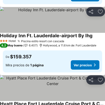
Compartir
Ag
Holiday Inn Ft. Lauderdale-airport By Ihg
Hotel
Piscina estilo resort con cascada
3 Estrellas
8,2
Muy bueno
6.407
Hollywood, a 11.6 km de: Fort Lauderdale
$159.357
De
Mira precios de
1 página
Ver precios
Compartir
Ag
Hyatt Place Fort Lauderdale Cruise Port & Convention Center