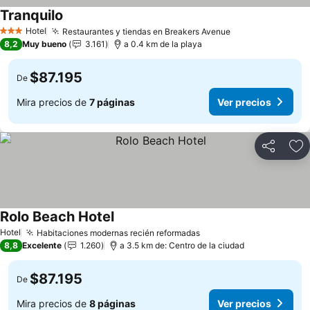
Tranquilo
Hotel
Restaurantes y tiendas en Breakers Avenue
3 Estrellas
8,2
Muy bueno
3.161
a 0.4 km de la playa
$87.195
De
Mira precios de
7 páginas
Ver precios
Compartir
Ag
Rolo Beach Hotel
Hotel
Habitaciones modernas recién reformadas
8,8
Excelente
1.260
a 3.5 km de: Centro de la ciudad
$87.195
De
Mira precios de
8 páginas
Ver precios