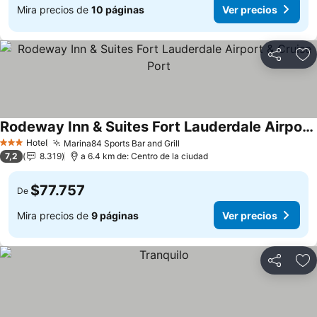
Mira precios de
10 páginas
Ver precios
Compartir
Ag
Rodeway Inn & Suites Fort Lauderdale Airport & Cruise Port
Hotel
Marina84 Sports Bar and Grill
3 Estrellas
7,2
8.319
a 6.4 km de: Centro de la ciudad
$77.757
De
Mira precios de
9 páginas
Ver precios
Compartir
Ag