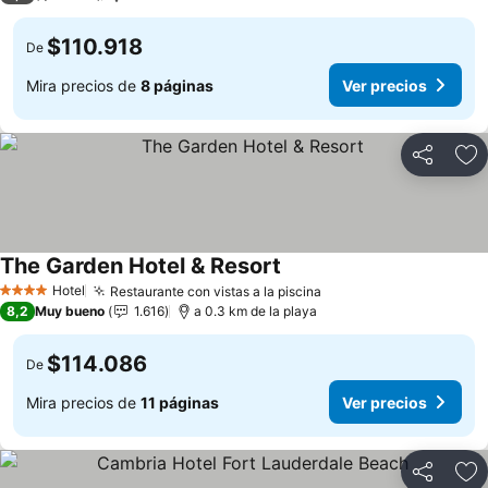
$110.918
De
Mira precios de
8 páginas
Ver precios
Compartir
Ag
The Garden Hotel & Resort
Hotel
Restaurante con vistas a la piscina
4 Estrellas
8,2
Muy bueno
1.616
a 0.3 km de la playa
$114.086
De
Mira precios de
11 páginas
Ver precios
Compartir
Ag