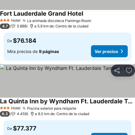
Fort Lauderdale Grand Hotel
Hotel
La animada discoteca Flamingo Room
3 Estrellas
4,7
5.888
a 5.9 km de: Centro de la ciudad
$76.184
De
Mira precios de
9 páginas
Ver precios
Compartir
Ag
La Quinta Inn by Wyndham Ft. Lauderdale Tamarac East
Hotel
Piscina exterior para relajarte
3 Estrellas
6,3
4.459
a 8.0 km de: Centro de la ciudad
$77.377
De