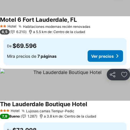
Motel 6 Fort Lauderdale, FL
Hotel
Habitaciones modernas recién renovadas
2 Estrellas
6,5
6.210
a 5.5 km de: Centro de la ciudad
$69.596
De
Mira precios de
7 páginas
Ver precios
Compartir
Ag
The Lauderdale Boutique Hotel
Hotel
Lujosas camas Tempur-Pedic
3 Estrellas
7,9
Bueno
1.287
a 3.8 km de: Centro de la ciudad