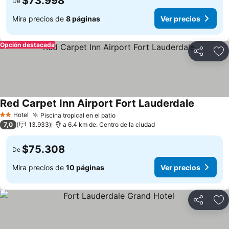
$73.998
De
Mira precios de
8 páginas
Ver precios
Opción destacada
Compartir
Ag
Red Carpet Inn Airport Fort Lauderdale
Hotel
Piscina tropical en el patio
2 Estrellas
7,0
13.933
a 6.4 km de: Centro de la ciudad
$75.308
De
Mira precios de
10 páginas
Ver precios
Compartir
Ag