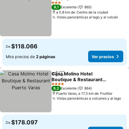
Compartir
Agregar a favoritos
Ver precios
3 Estrellas
9,1
Excelente
865
a 0.8 km de: Centro de la ciudad
Vistas panorámicas al lago y al volcán
Ver 
$118.066
De
Mira precios de
2 páginas
Ver precios
Casa Molino Hotel
Compartir
Agregar a favoritos
Boutique & Restaurant
Puerto Varas
Ver precios
4 Estrellas
9,2
Excelente
864
Puerto Varas, a 17.3 km de: Frutillar
Vistas panorámicas a volcanes y al lago
Ver
$178.097
De