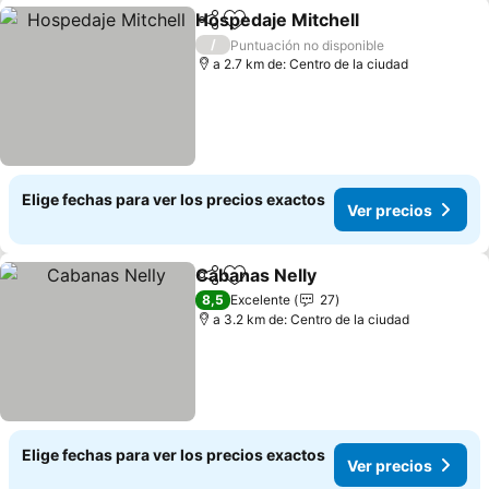
Hospedaje Mitchell
Compartir
Agregar a favoritos
Ver pre
/
Puntuación no disponible
a 2.7 km de: Centro de la ciudad
Elige fechas para ver los precios exactos
Ver precios
Cabanas Nelly
Compartir
Agregar a favoritos
Ver precios
8,5
Excelente
27
a 3.2 km de: Centro de la ciudad
Elige fechas para ver los precios exactos
Ver precios