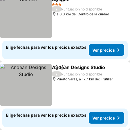
Compartir
Agregar a favoritos
Ver precios
3 Estrellas
/
Puntuación no disponible
a 0.3 km de: Centro de la ciudad
Elige fechas para ver los precios exactos
Ver precios
Andean Designs Studio
Compartir
Agregar a favoritos
Ve
/
Puntuación no disponible
Puerto Varas, a 17.7 km de: Frutillar
Elige fechas para ver los precios exactos
Ver precios