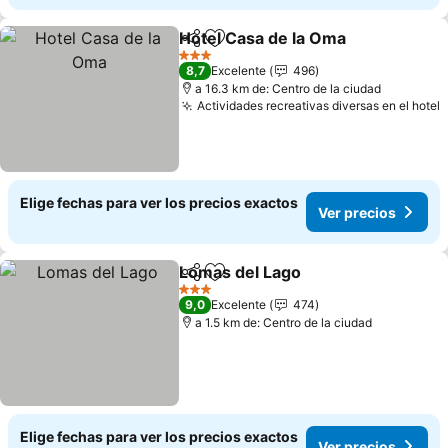
Hotel Casa de la Oma
Compartir
Agregar a favoritos
Ver 
3 Estrellas
8,7
Excelente
496
a 16.3 km de: Centro de la ciudad
Actividades recreativas diversas en el hotel
V
Elige fechas para ver los precios exactos
Ver precios
Lomas del Lago
Compartir
Agregar a favoritos
Ver precio
3 Estrellas
9,0
Excelente
474
a 1.5 km de: Centro de la ciudad
Elige fechas para ver los precios exactos
Ver precios