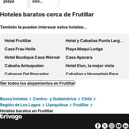
playa
con
estaciona
miento
Hoteles baratos cerca de Frutillar
También te pueden interesar estos hoteles...
Hotel Frutillar
Hotel y Cabañas Punta Larga - Caja Los Andes
Casa Frau Holle
Playa Maqui Lodge
Hotel Boutique Casa Werner
Casa Ayacara
Cabaña Antuquelen
Hotel Elun, la mejor vista
Cabanas Del Pescador
Cabañas y Hospedaje Parque los Volcanes
Amadeus Hotel Boutique
Gracias a la Vida Lodge
Ver todos los alojamientos en Frutillar
Hotel Casa de la Oma
Casa Molino Hotel Boutique & Restaurant Puerto Varas
Busca hoteles
Centro- y Sudamérica
Chile
Cabanas Nelly
Lomas del Lago
Región de Los Lagos
Llanquihue
Frutillar
Hotel Serenade de Franz Schubert
Hostal Flores Del Sur
Hoteles baratos en Frutillar
Cabañas Teresa Frutillar
Ave Lodge
Casa Ecke-Frutillar bajo a una cuadra de la playa
Parque Llanquihue - Héroes Parques
Facebook
Twitter
Insta
Yo