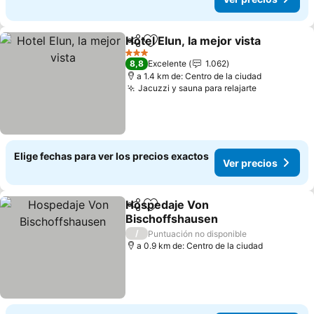
Hotel Elun, la mejor vista
Compartir
Agregar a favoritos
V
3 Estrellas
8,8
Excelente
1.062
a 1.4 km de: Centro de la ciudad
Jacuzzi y sauna para relajarte
Ver precio
Elige fechas para ver los precios exactos
Ver precios
Hospedaje Von
Compartir
Agregar a favoritos
Bischoffshausen
Ver precios
/
Puntuación no disponible
a 0.9 km de: Centro de la ciudad