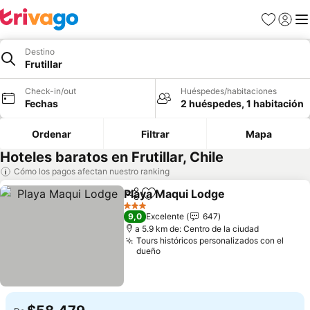
Favoritos
Iniciar 
Me
Destino
Frutillar
Check-in/out
Huéspedes/habitaciones
Fechas
2 huéspedes, 1 habitación
Ordenar
Filtrar
Mapa
Hoteles baratos en Frutillar, Chile
Cómo los pagos afectan nuestro ranking
Playa Maqui Lodge
Compartir
Agregar a favoritos
Ver pre
3 Estrellas
9,0
Excelente
647
a 5.9 km de: Centro de la ciudad
Tours históricos personalizados con el
dueño