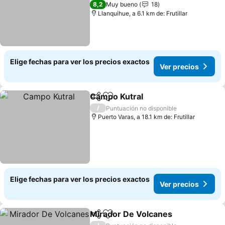
3 Estrellas
8,2
Muy bueno
18
Llanquihue, a 6.1 km de: Frutillar
Elige fechas para ver los precios exactos
Ver precios
Campo Kutral
Compartir
Agregar a favoritos
Ver precios
/
Puntuación no disponible
Puerto Varas, a 18.1 km de: Frutillar
Elige fechas para ver los precios exactos
Ver precios
Mirador De Volcanes
Compartir
Agregar a favoritos
Ver p