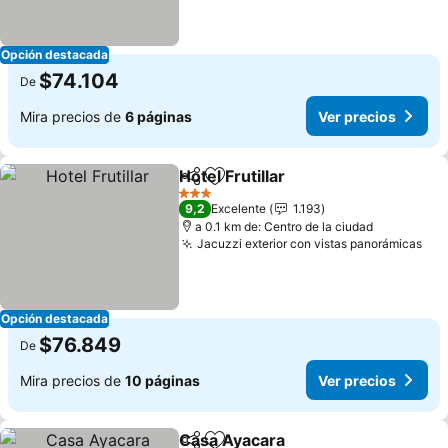
Opción destacada
$74.104
De
Mira precios de
6 páginas
Ver precios
Hotel Frutillar
Compartir
Agregar a favoritos
Ver precios
3 Estrellas
9,2
Excelente
1.193
a 0.1 km de: Centro de la ciudad
Jacuzzi exterior con vistas panorámicas
Ver
Opción destacada
$76.849
De
Mira precios de
10 páginas
Ver precios
Casa Ayacara