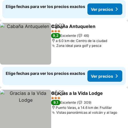
Elige fechas para ver los precios exactos
Ver precios
Cabaña Antuquelen
Compartir
Agregar a favoritos
Ver pr
3 Estrellas
9,2
Excelente
46
a 6.0 km de: Centro de la ciudad
Zona ideal para golf y pesca
Ver precios
Elige fechas para ver los precios exactos
Ver precios
Gracias a la Vida Lodge
Compartir
Agregar a favoritos
Ver
3 Estrellas
9,1
Excelente
309
Puerto Varas, a 14.6 km de: Frutillar
Vistas panorámicas al volcán y al lago
Ver 