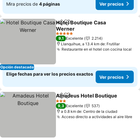
Mira precios de
4 páginas
Ver precios
Hotel Boutique Casa
Compartir
Agregar a favoritos
Werner
Ver precios
5 Estrellas
9,1
Excelente
2.214
Llanquihue, a 13.4 km de: Frutillar
Restaurante en el hotel con cocina local
Ver
Opción destacada
Elige fechas para ver los precios exactos
Ver precios
Amadeus Hotel Boutique
Compartir
Agregar a favoritos
V
3 Estrellas
9,3
Excelente
537
a 0.8 km de: Centro de la ciudad
Acceso directo a actividades al aire libre
Ver