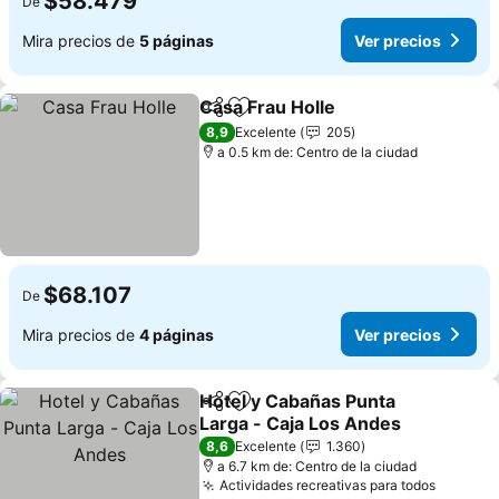
$58.479
De
Mira precios de
5 páginas
Ver precios
Casa Frau Holle
Compartir
Agregar a favoritos
Ver precio
8,9
Excelente
205
a 0.5 km de: Centro de la ciudad
$68.107
De
Mira precios de
4 páginas
Ver precios
Hotel y Cabañas Punta
Compartir
Agregar a favoritos
Larga - Caja Los Andes
Ver precios
8,6
Excelente
1.360
a 6.7 km de: Centro de la ciudad
Actividades recreativas para todos
Ver pre