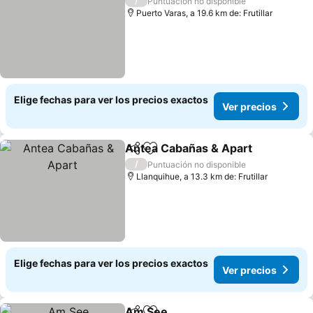
/
Puntuación no disponible
Puerto Varas, a 19.6 km de: Frutillar
Elige fechas para ver los precios exactos
Ver precios
Antea Cabañas & Apart
Compartir
Agregar a favoritos
Ver
/
Puntuación no disponible
Llanquihue, a 13.3 km de: Frutillar
Elige fechas para ver los precios exactos
Ver precios
Am See