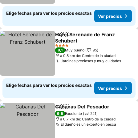
Elige fechas para ver los precios exactos
Ver precios
Hotel Serenade de Franz
Compartir
Agregar a favoritos
Schubert
Ver precios
4 Estrellas
8,1
Muy bueno
95
a 0.8 km de: Centro de la ciudad
Jardines preciosos y muy cuidados
Ver pre
Elige fechas para ver los precios exactos
Ver precios
Cabanas Del Pescador
Compartir
Agregar a favoritos
Ver
9,5
Excelente
221
a 0.7 km de: Centro de la ciudad
El dueño es un experto en pesca
Ver preci