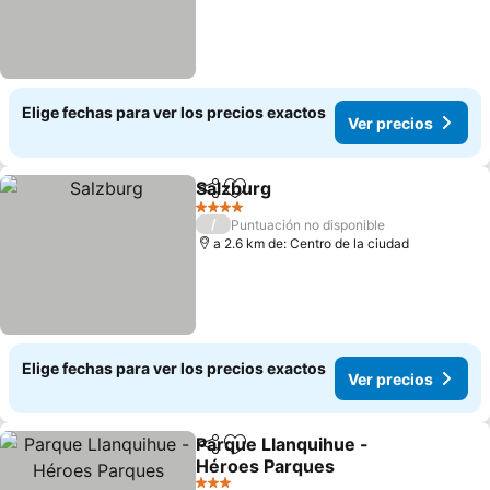
Elige fechas para ver los precios exactos
Ver precios
Salzburg
Compartir
Agregar a favoritos
Ver precios
4 Estrellas
/
Puntuación no disponible
a 2.6 km de: Centro de la ciudad
Elige fechas para ver los precios exactos
Ver precios
Parque Llanquihue -
Compartir
Agregar a favoritos
Héroes Parques
Ver precios