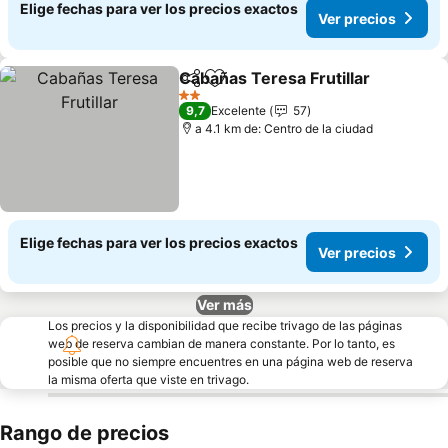
Elige fechas para ver los precios exactos
Ver precios
Cabañas Teresa Frutillar
Compartir
Agregar a favoritos
V
2 Estrellas
9,7
Excelente
57
a 4.1 km de: Centro de la ciudad
Elige fechas para ver los precios exactos
Ver precios
Ver más
Los precios y la disponibilidad que recibe trivago de las páginas
web de reserva cambian de manera constante. Por lo tanto, es
posible que no siempre encuentres en una página web de reserva
la misma oferta que viste en trivago.
Rango de precios