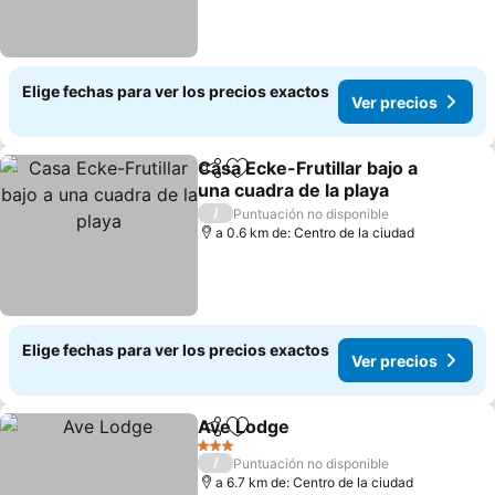
Elige fechas para ver los precios exactos
Ver precios
Casa Ecke-Frutillar bajo a
Compartir
Agregar a favoritos
una cuadra de la playa
Ver precios
/
Puntuación no disponible
a 0.6 km de: Centro de la ciudad
Elige fechas para ver los precios exactos
Ver precios
Ave Lodge
Compartir
Agregar a favoritos
Ver precios
3 Estrellas
/
Puntuación no disponible
a 6.7 km de: Centro de la ciudad