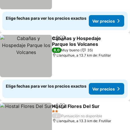
Elige fechas para ver los precios exactos
Ver precios
Cabañas y Hospedaje
Compartir
Agregar a favoritos
Parque los Volcanes
Ver precios
8,0
Muy bueno
35
Llanquihue, a 13.7 km de: Frutillar
Elige fechas para ver los precios exactos
Ver precios
Hostal Flores Del Sur
Compartir
Agregar a favoritos
Ver p
2 Estrellas
/
Puntuación no disponible
Llanquihue, a 13.3 km de: Frutillar