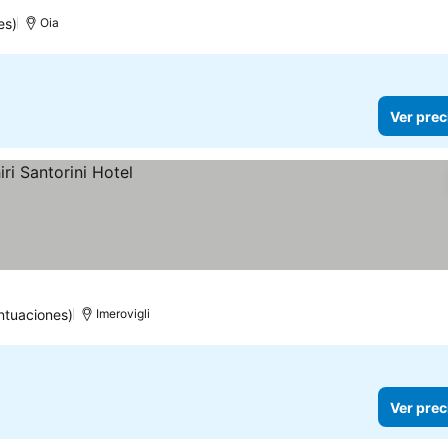
es)
Oia
Ver prec
ntuaciones)
Imerovigli
Ver prec