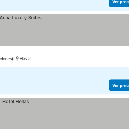
Ver prec
ciones)
Akrotiri
Ver prec