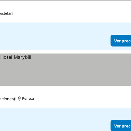
rostefani
Ver prec
aciones)
Perissa
Ver prec