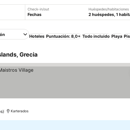
Check-in/out
Huéspedes/habitaciones
Fechas
2 huéspedes, 1 habit
ión
Hoteles
Puntuación: 8,0+
Todo incluido
Playa
Pi
slands, Grecia
s)
Karterados