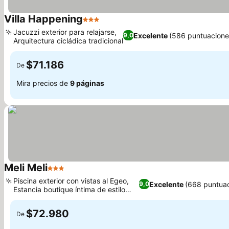
Villa Happening
3 Estrellas
Jacuzzi exterior para relajarse,
Excelente
(586 puntuacione
9,0
Arquitectura cicládica tradicional
$71.186
De
Mira precios de
9 páginas
Meli Meli
3 Estrellas
Piscina exterior con vistas al Egeo,
Excelente
(668 puntuac
9,0
Estancia boutique íntima de estilo
cicládico
$72.980
De