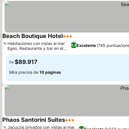
Beach Boutique Hotel
3 Estrellas
Habitaciones con vistas al mar
Excelente
(745 puntuacion
8,8
Egeo, Restaurante y bar en el
hotel
$89.917
De
Mira precios de
10 páginas
Phaos Santorini Suites
3 Estrellas
Jacuzzis privados con vistas al mar,
8,9