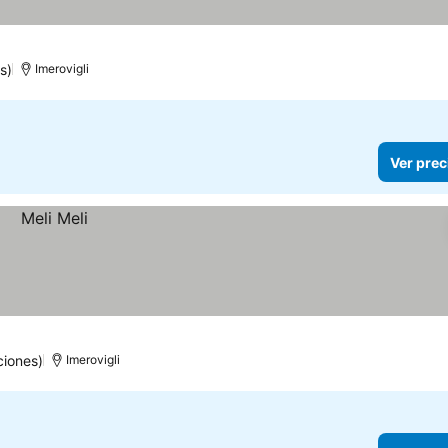
s)
Imerovigli
Ver prec
iones)
Imerovigli