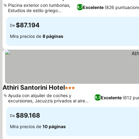
2 Estrellas
Piscina exterior con tumbonas,
Excelente
(826 puntuacion
8,7
Estudios de estilo griego
tradicional
$87.194
De
Mira precios de
8 páginas
Athiri Santorini Hotel
3 Estrellas
Ayuda con alquiler de coches y
Excelente
(612 pu
9,3
excursiones, Jacuzzis privados al aire
libre en las habitaciones
$89.168
De
Mira precios de
10 páginas