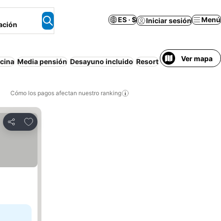
ES · $
Menú
Iniciar sesión
ación
Ver mapa
scina
Media pensión
Desayuno incluido
Resort
Wifi
Apartament
Cómo los pagos afectan nuestro ranking
Agregar a favoritos
Compartir