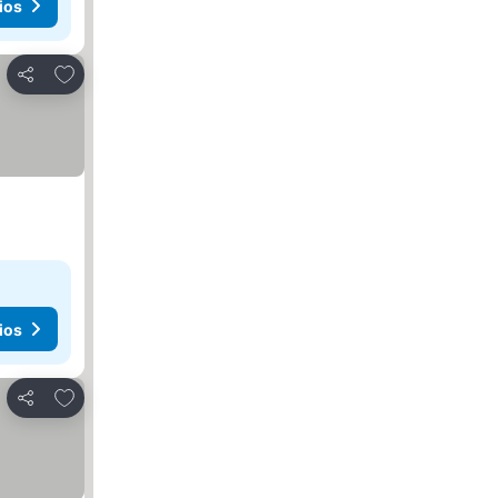
ios
Agregar a favoritos
Compartir
ios
Agregar a favoritos
Compartir