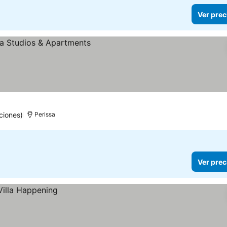
Ver prec
ciones)
Perissa
Ver prec