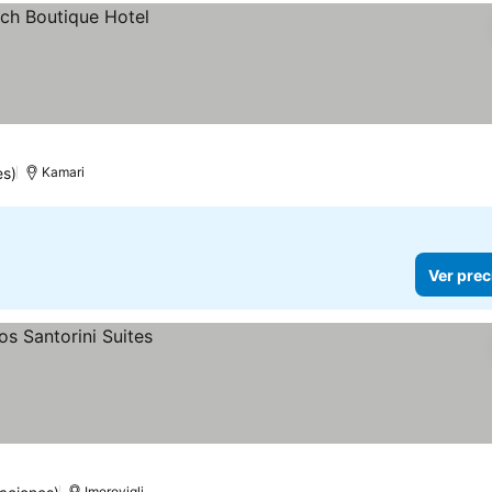
es)
Kamari
Ver prec
Imerovigli