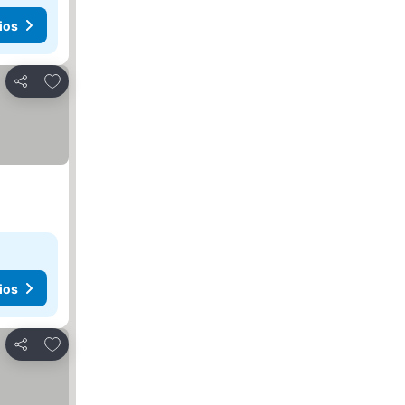
ios
Agregar a favoritos
Compartir
ios
Agregar a favoritos
Compartir