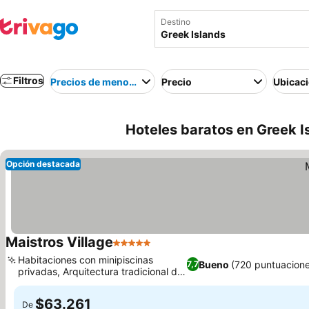
Destino
Filtros
Precios de menor a mayor
Precio
Ubicac
Hoteles baratos en Greek I
Opción destacada
Maistros Village
5 Estrellas
Habitaciones con minipiscinas
Bueno
(720 puntuacione
7,7
privadas, Arquitectura tradicional de
la isla
$63.261
De