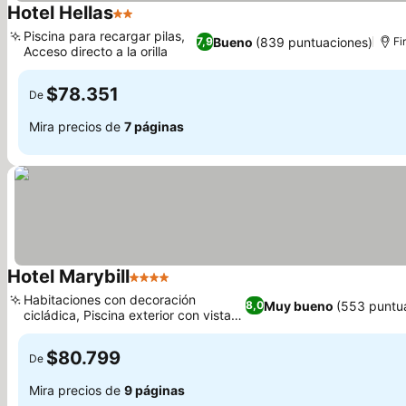
Hotel Hellas
2 Estrellas
Piscina para recargar pilas,
Bueno
(839 puntuaciones)
7,9
Fi
Acceso directo a la orilla
$78.351
De
Mira precios de
7 páginas
Hotel Marybill
4 Estrellas
Habitaciones con decoración
Muy bueno
(553 puntu
8,0
cicládica, Piscina exterior con vistas
a la montaña
$80.799
De
Mira precios de
9 páginas