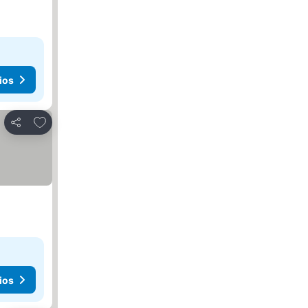
ios
Agregar a favoritos
Compartir
ios