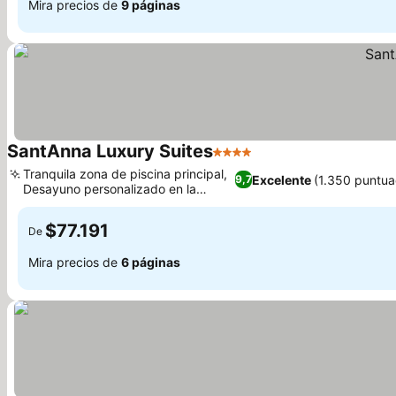
Mira precios de
9 páginas
SantAnna Luxury Suites
4 Estrellas
Tranquila zona de piscina principal,
Excelente
(1.350 puntua
9,7
Desayuno personalizado en la
habitación
$77.191
De
Mira precios de
6 páginas