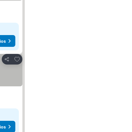
ios
Agregar a favoritos
Compartir
ios