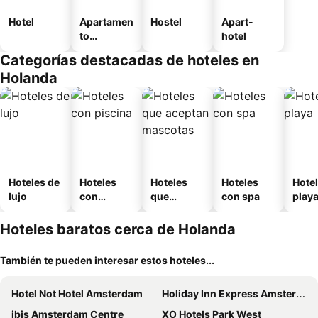
Hotel
Apartamen
Hostel
Apart-
to
hotel
amueblad
Categorías destacadas de hoteles en
o
Holanda
Hoteles de
Hoteles
Hoteles
Hoteles
Hotel
lujo
con
que
con spa
play
piscina
aceptan
mascotas
Hoteles baratos cerca de Holanda
También te pueden interesar estos hoteles...
Hotel Not Hotel Amsterdam
Holiday Inn Express Amsterdam - North Riverside By Ihg
ibis Amsterdam Centre
XO Hotels Park West