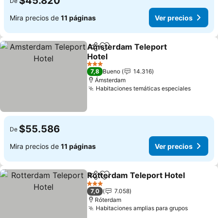
$45.820
De
Mira precios de
11 páginas
Ver precios
Amsterdam Teleport
Compartir
Agregar a favoritos
Hotel
Ver precios
3 Estrellas
7,8
Bueno
14.316
Ámsterdam
Habitaciones temáticas especiales
Ver pre
$55.586
De
Mira precios de
11 páginas
Ver precios
Rotterdam Teleport Hotel
Compartir
Agregar a favoritos
3 Estrellas
7,0
7.058
Róterdam
Habitaciones amplias para grupos
Ver prec