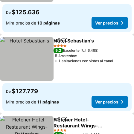
$125.636
De
Mira precios de
10 páginas
Ver precios
Hotel Sebastian's
Compartir
Agregar a favoritos
Ver preci
4 Estrellas
9,2
Excelente
6.498
Ámsterdam
Habitaciones con vistas al canal
Ver preci
$127.779
De
Mira precios de
11 páginas
Ver precios
Fletcher Hotel-
Compartir
Agregar a favoritos
Restaurant Wings-
Rotterdam
Ver precios
4 Estrellas