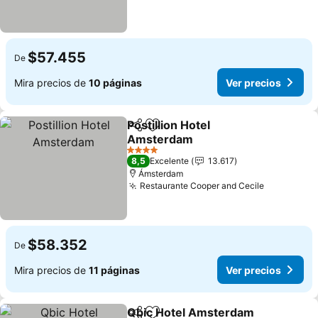
$57.455
De
Mira precios de
10 páginas
Ver precios
Postillion Hotel
Compartir
Agregar a favoritos
Amsterdam
Ver precios
4 Estrellas
8,5
Excelente
13.617
Ámsterdam
Restaurante Cooper and Cecile
Ver preci
$58.352
De
Mira precios de
11 páginas
Ver precios
Qbic Hotel Amsterdam