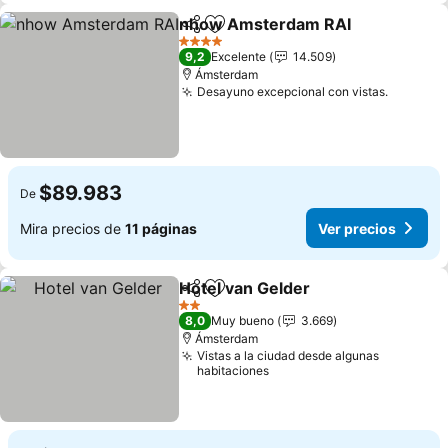
nhow Amsterdam RAI
Compartir
Agregar a favoritos
Ver 
4 Estrellas
9,2
Excelente
14.509
Ámsterdam
Desayuno excepcional con vistas.
Ver pre
$89.983
De
Mira precios de
11 páginas
Ver precios
Hotel van Gelder
Compartir
Agregar a favoritos
Ver preci
2 Estrellas
8,0
Muy bueno
3.669
Ámsterdam
Vistas a la ciudad desde algunas
habitaciones