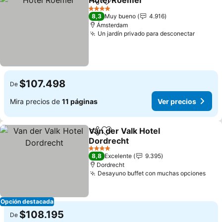
Hotel Roemer
Compartir
Agregar a favoritos
Ver precios
4 Estrellas
8,3
Muy bueno
4.916
Ámsterdam
Un jardín privado para desconectar
Ver pre
$107.498
De
Mira precios de
11 páginas
Ver precios
Van der Valk Hotel
Compartir
Agregar a favoritos
Dordrecht
Ver precios
4 Estrellas
8,8
Excelente
9.395
Dordrecht
Desayuno buffet con muchas opciones
Ver 
Opción destacada
$108.195
De