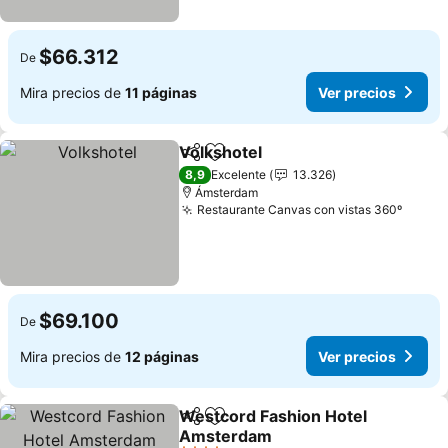
$66.312
De
Mira precios de
11 páginas
Ver precios
Volkshotel
Compartir
Agregar a favoritos
Ver precios
8,9
Excelente
13.326
Ámsterdam
Restaurante Canvas con vistas 360º
Ver p
$69.100
De
Mira precios de
12 páginas
Ver precios
Westcord Fashion Hotel
Compartir
Agregar a favoritos
Amsterdam