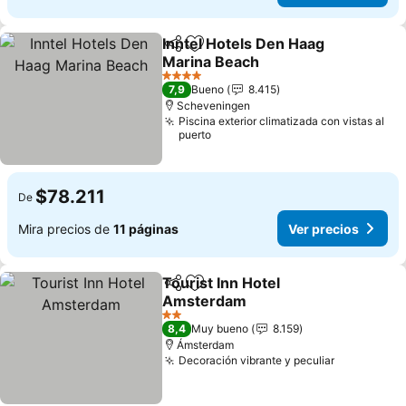
Inntel Hotels Den Haag
Compartir
Agregar a favoritos
Marina Beach
Ver precios
4 Estrellas
7,9
Bueno
8.415
Scheveningen
Piscina exterior climatizada con vistas al
puerto
$78.211
De
Mira precios de
11 páginas
Ver precios
Tourist Inn Hotel
Compartir
Agregar a favoritos
Amsterdam
Ver precios
2 Estrellas
8,4
Muy bueno
8.159
Ámsterdam
Decoración vibrante y peculiar
Ver precio