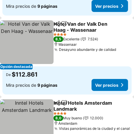
Mira precios de
9 páginas
Ver precios
Hotel Van der Valk Den
Compartir
Agregar a favoritos
Haag - Wassenaar
Ver precios
4 Estrellas
8,5
Excelente
7.524
Wassenaar
Desayuno abundante y de calidad
Ver pre
Opción destacada
$112.861
De
Mira precios de
9 páginas
Ver precios
Inntel Hotels Amsterdam
Compartir
Agregar a favoritos
Landmark
Ver precios
4 Estrellas
8,0
Muy bueno
12.000
Ámsterdam
Vistas panorámicas de la ciudad y el canal
V