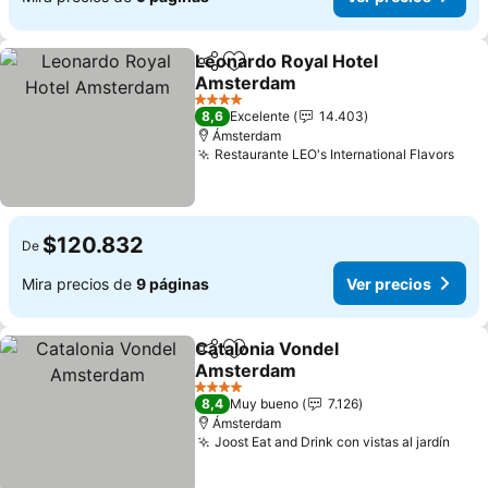
Leonardo Royal Hotel
Compartir
Agregar a favoritos
Amsterdam
Ver precios
4 Estrellas
8,6
Excelente
14.403
Ámsterdam
Restaurante LEO's International Flavors
Ver 
$120.832
De
Mira precios de
9 páginas
Ver precios
Catalonia Vondel
Compartir
Agregar a favoritos
Amsterdam
Ver precios
4 Estrellas
8,4
Muy bueno
7.126
Ámsterdam
Joost Eat and Drink con vistas al jardín
Ver 