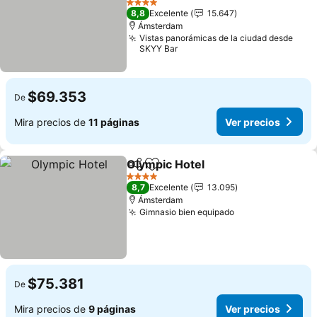
Ver precios
4 Estrellas
8,8
Excelente
15.647
Ámsterdam
Vistas panorámicas de la ciudad desde
SKYY Bar
$69.353
De
Mira precios de
11 páginas
Ver precios
Olympic Hotel
Compartir
Agregar a favoritos
Ver precios
4 Estrellas
8,7
Excelente
13.095
Ámsterdam
Gimnasio bien equipado
Ver precios
$75.381
De
Mira precios de
9 páginas
Ver precios