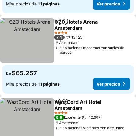
Mira precios de
11 páginas
Ver precios
OZO Hotels Arena
Compartir
Agregar a favoritos
Amsterdam
Ver precios
4 Estrellas
7,4
13.125
Ámsterdam
Habitaciones modernas con suelos de
parqué
$65.257
De
Mira precios de
11 páginas
Ver precios
WestCord Art Hotel
Compartir
Agregar a favoritos
Amsterdam
Ver precios
4 Estrellas
8,8
Excelente
12.607
Ámsterdam
Habitaciones vibrantes con arte único
Ver p