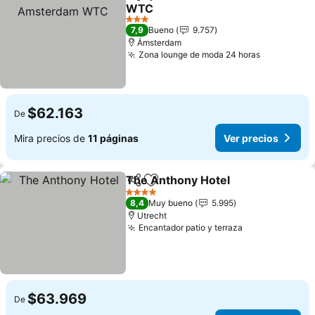
Compartir
Agregar a favoritos
WTC
Ver precios
3 Estrellas
7,9
Bueno
9.757
Ámsterdam
Zona lounge de moda 24 horas
Ver precio
$62.163
De
Mira precios de
11 páginas
Ver precios
The Anthony Hotel
Compartir
Agregar a favoritos
Ver pre
4 Estrellas
8,4
Muy bueno
5.995
Utrecht
Encantador patio y terraza
Ver precios
$63.969
De