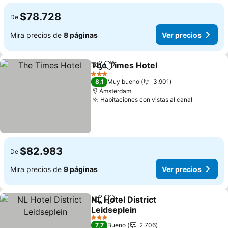
$78.728
De
Mira precios de
8 páginas
Ver precios
The Times Hotel
Compartir
Agregar a favoritos
Ver preci
3 Estrellas
8,1
Muy bueno
3.901
Ámsterdam
Habitaciones con vistas al canal
Ver preci
$82.983
De
Mira precios de
9 páginas
Ver precios
NL Hotel District
Compartir
Agregar a favoritos
Leidseplein
Ver precios
3 Estrellas
7,7
Bueno
2.706