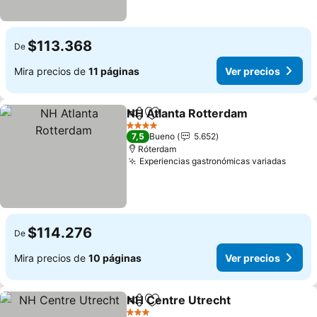
$113.368
De
Mira precios de
11 páginas
Ver precios
NH Atlanta Rotterdam
Compartir
Agregar a favoritos
Ver 
4 Estrellas
7,5
Bueno
5.652
Róterdam
Experiencias gastronómicas variadas
Ver p
$114.276
De
Mira precios de
10 páginas
Ver precios
NH Centre Utrecht
Compartir
Agregar a favoritos
Ver pre