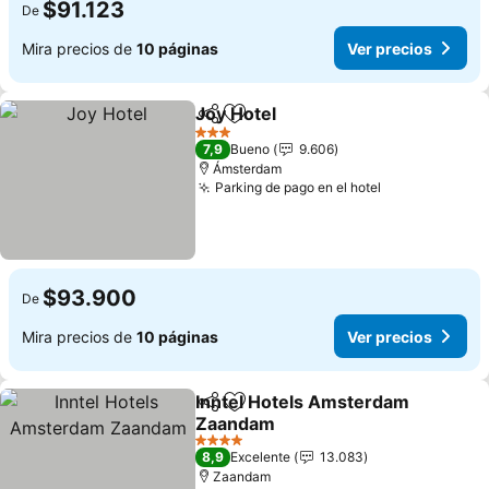
$91.123
De
Mira precios de
10 páginas
Ver precios
Joy Hotel
Compartir
Agregar a favoritos
Ver precios
3 Estrellas
7,9
Bueno
9.606
Ámsterdam
Parking de pago en el hotel
Ver precios
$93.900
De
Mira precios de
10 páginas
Ver precios
Inntel Hotels Amsterdam
Compartir
Agregar a favoritos
Zaandam
Ver precios
4 Estrellas
8,9
Excelente
13.083
Zaandam