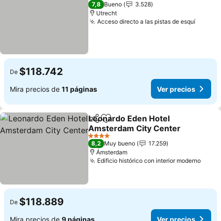
3 Estrellas
7,8
Bueno
3.528
Utrecht
Acceso directo a las pistas de esquí
Ver pr
$118.742
De
Mira precios de
11 páginas
Ver precios
Leonardo Eden Hotel
Compartir
Agregar a favoritos
Amsterdam City Center
Ver precios
4 Estrellas
8,2
Muy bueno
17.259
Ámsterdam
Edificio histórico con interior moderno
Ver p
$118.889
De
Mira precios de
9 páginas
Ver precios