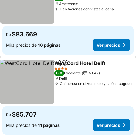
Ámsterdam
Habitaciones con vistas al canal
Ver preci
$83.669
De
Mira precios de
10 páginas
Ver precios
WestCord Hotel Delft
Compartir
Agregar a favoritos
Ver 
4 Estrellas
8,8
Excelente
5.847
Delft
Chimenea en el vestíbulo y salón acogedor
V
$85.707
De
Mira precios de
11 páginas
Ver precios