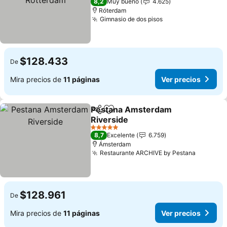
8,2
Muy bueno
4.625
Róterdam
Gimnasio de dos pisos
Ver precios
$128.433
De
Mira precios de
11 páginas
Ver precios
Pestana Amsterdam
Compartir
Agregar a favoritos
Riverside
Ver precios
5 Estrellas
8,7
Excelente
6.759
Ámsterdam
Restaurante ARCHIVE by Pestana
Ver prec
$128.961
De
Mira precios de
11 páginas
Ver precios