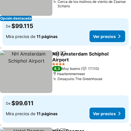
Cerca de los molinos de viento de Zaanse
Schans
Opción destacada
$99.115
De
Mira precios de
11 páginas
Ver precios
NH Amsterdam Schiphol
Compartir
Agregar a favoritos
Airport
Ver precios
4 Estrellas
8,3
Muy bueno
17.110
Haarlemmermeer
Desayuno The Greenhouse
Ver precios
$99.611
De
Mira precios de
11 páginas
Ver precios