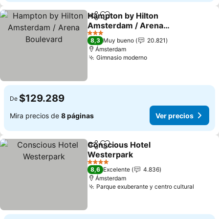
Hampton by Hilton
Compartir
Agregar a favoritos
Amsterdam / Arena
Boulevard
Ver precios
3 Estrellas
8,3
Muy bueno
20.821
Ámsterdam
Gimnasio moderno
Ver precios
$129.289
De
Mira precios de
8 páginas
Ver precios
Conscious Hotel
Compartir
Agregar a favoritos
Westerpark
Ver precios
4 Estrellas
8,6
Excelente
4.836
Ámsterdam
Parque exuberante y centro cultural
Ver pr