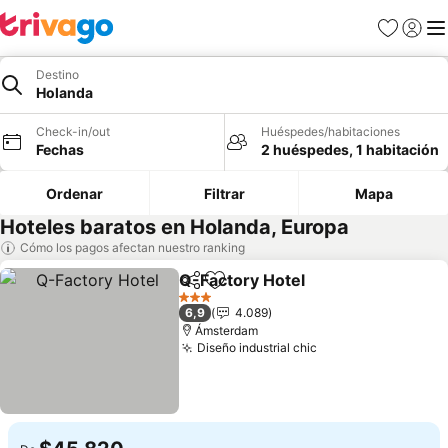
Favoritos
Iniciar 
Me
Destino
Holanda
Check-in/out
Huéspedes/habitaciones
Fechas
2 huéspedes, 1 habitación
Ordenar
Filtrar
Mapa
Hoteles baratos en Holanda, Europa
Cómo los pagos afectan nuestro ranking
Q-Factory Hotel
Compartir
Agregar a favoritos
Ver precio
3 Estrellas
6,9
4.089
Ámsterdam
Diseño industrial chic
Ver precios