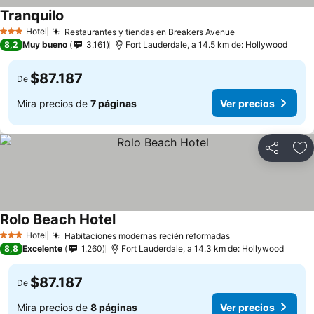
Tranquilo
Hotel
Restaurantes y tiendas en Breakers Avenue
3 Estrellas
8,2
Muy bueno
3.161
Fort Lauderdale, a 14.5 km de: Hollywood
$87.187
De
Mira precios de
7 páginas
Ver precios
Compartir
Ag
Rolo Beach Hotel
Hotel
Habitaciones modernas recién reformadas
3 Estrellas
8,8
Excelente
1.260
Fort Lauderdale, a 14.3 km de: Hollywood
$87.187
De
Mira precios de
8 páginas
Ver precios