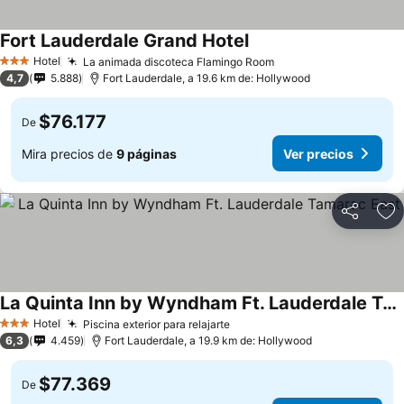
Fort Lauderdale Grand Hotel
Hotel
La animada discoteca Flamingo Room
3 Estrellas
4,7
5.888
Fort Lauderdale, a 19.6 km de: Hollywood
$76.177
De
Mira precios de
9 páginas
Ver precios
Compartir
Ag
La Quinta Inn by Wyndham Ft. Lauderdale Tamarac East
Hotel
Piscina exterior para relajarte
3 Estrellas
6,3
4.459
Fort Lauderdale, a 19.9 km de: Hollywood
$77.369
De