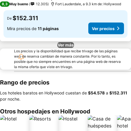
4 Estrellas
8,3
Muy bueno
12.305
Fort Lauderdale, a 9.3 km de: Hollywood
$152.311
De
Mira precios de
11 páginas
Ver precios
Ver más
Los precios y la disponibilidad que recibe trivago de las páginas
web de reserva cambian de manera constante. Por lo tanto, es
posible que no siempre encuentres en una página web de reserva
la misma oferta que viste en trivago.
Rango de precios
Los hoteles baratos en Hollywood cuestan de
‎$54.578
a
‎$152.311
por noche.
Otros hospedajes en Hollywood