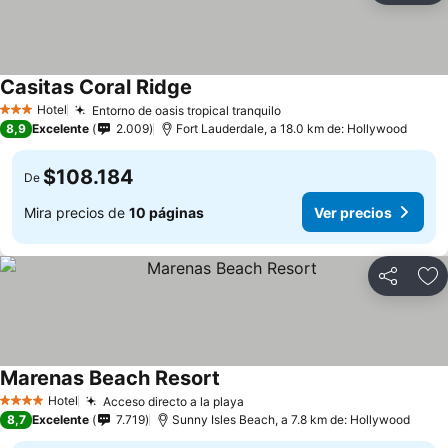
Casitas Coral Ridge
Hotel
Entorno de oasis tropical tranquilo
3 Estrellas
8,9
Excelente
2.009
Fort Lauderdale, a 18.0 km de: Hollywood
$108.184
De
Mira precios de
10 páginas
Ver precios
Compartir
Ag
Marenas Beach Resort
Hotel
Acceso directo a la playa
4 Estrellas
8,7
Excelente
7.719
Sunny Isles Beach, a 7.8 km de: Hollywood