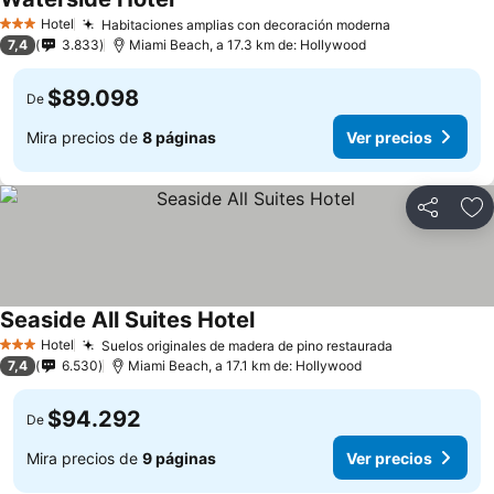
Hotel
Habitaciones amplias con decoración moderna
3 Estrellas
7,4
3.833
Miami Beach, a 17.3 km de: Hollywood
$89.098
De
Mira precios de
8 páginas
Ver precios
Compartir
Ag
Seaside All Suites Hotel
Hotel
Suelos originales de madera de pino restaurada
3 Estrellas
7,4
6.530
Miami Beach, a 17.1 km de: Hollywood
$94.292
De
Mira precios de
9 páginas
Ver precios