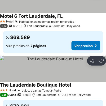
Motel 6 Fort Lauderdale, FL
Hotel
Habitaciones modernas recién renovadas
2 Estrellas
6,5
6.210
Fort Lauderdale, a 8.8 km de: Hollywood
$69.589
De
Mira precios de
7 páginas
Ver precios
Compartir
Ag
The Lauderdale Boutique Hotel
Hotel
Lujosas camas Tempur-Pedic
3 Estrellas
7,9
Bueno
1.287
Fort Lauderdale, a 10.3 km de: Hollywood