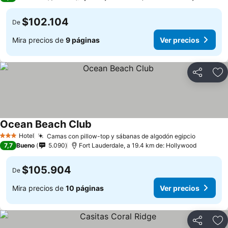
$102.104
De
Mira precios de
9 páginas
Ver precios
Compartir
Ag
Ocean Beach Club
Hotel
Camas con pillow-top y sábanas de algodón egipcio
3 Estrellas
7,7
Bueno
5.090
Fort Lauderdale, a 19.4 km de: Hollywood
$105.904
De
Mira precios de
10 páginas
Ver precios
Compartir
Ag