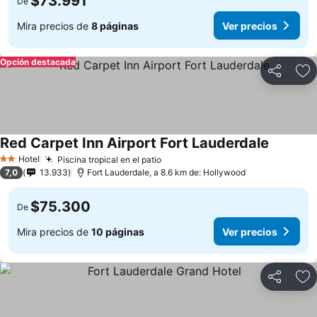
$73.991
De
Mira precios de
8 páginas
Ver precios
Opción destacada
Compartir
Ag
Red Carpet Inn Airport Fort Lauderdale
Hotel
Piscina tropical en el patio
2 Estrellas
7,0
13.933
Fort Lauderdale, a 8.6 km de: Hollywood
$75.300
De
Mira precios de
10 páginas
Ver precios
Compartir
Ag