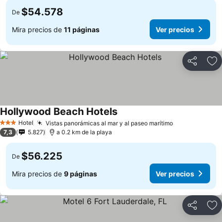
$54.578
De
Mira precios de
11 páginas
Ver precios
Compartir
Ag
Hollywood Beach Hotels
Hotel
Vistas panorámicas al mar y al paseo marítimo
3 Estrellas
7,3
5.827
a 0.2 km de la playa
$56.225
De
Mira precios de
9 páginas
Ver precios
Compartir
Ag