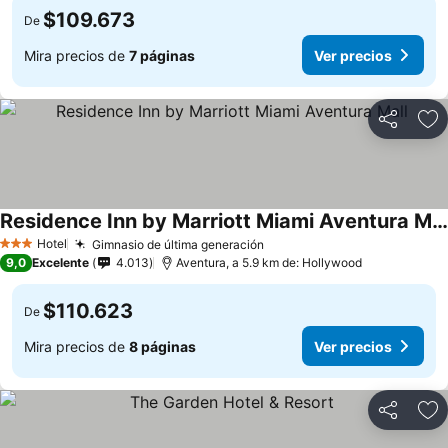
$109.673
De
Mira precios de
7 páginas
Ver precios
Compartir
Ag
Residence Inn by Marriott Miami Aventura Mall
Hotel
Gimnasio de última generación
3 Estrellas
9,0
Excelente
4.013
Aventura, a 5.9 km de: Hollywood
$110.623
De
Mira precios de
8 páginas
Ver precios
Compartir
Ag