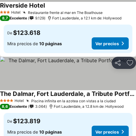
Riverside Hotel
Hotel
Restaurante frente al mar en The Boathouse
3 Estrellas
8,7
Excelente
9.129
Fort Lauderdale, a 12.1 km de: Hollywood
$123.618
De
Mira precios de
10 páginas
Ver precios
Compartir
Ag
The Dalmar, Fort Lauderdale, a Tribute Portfolio Hotel
Hotel
Piscina infinita en la azotea con vistas a la ciudad
4 Estrellas
8,6
Excelente
3.064
Fort Lauderdale, a 12.8 km de: Hollywood
$123.819
De
Mira precios de
10 páginas
Ver precios