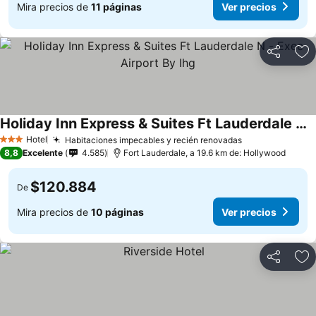
Mira precios de
11 páginas
Ver precios
Compartir
Ag
Holiday Inn Express & Suites Ft Lauderdale N - Exec Airport By Ihg
Hotel
Habitaciones impecables y recién renovadas
3 Estrellas
8,8
Excelente
4.585
Fort Lauderdale, a 19.6 km de: Hollywood
$120.884
De
Mira precios de
10 páginas
Ver precios
Compartir
Ag