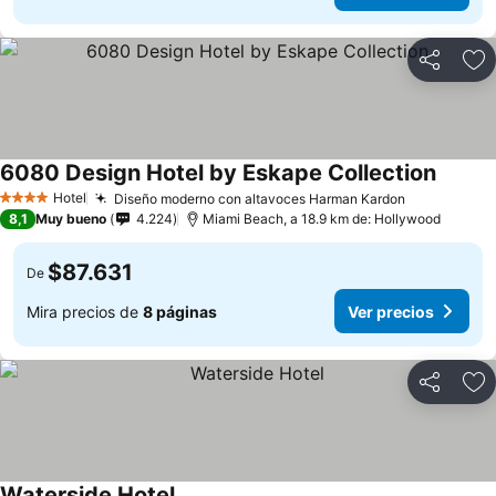
Compartir
Ag
6080 Design Hotel by Eskape Collection
Hotel
Diseño moderno con altavoces Harman Kardon
4 Estrellas
8,1
Muy bueno
4.224
Miami Beach, a 18.9 km de: Hollywood
$87.631
De
Mira precios de
8 páginas
Ver precios
Compartir
Ag
Waterside Hotel