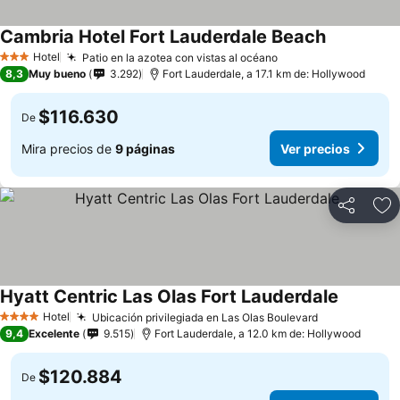
Cambria Hotel Fort Lauderdale Beach
Hotel
Patio en la azotea con vistas al océano
3 Estrellas
8,3
Muy bueno
3.292
Fort Lauderdale, a 17.1 km de: Hollywood
$116.630
De
Mira precios de
9 páginas
Ver precios
Compartir
Ag
Hyatt Centric Las Olas Fort Lauderdale
Hotel
Ubicación privilegiada en Las Olas Boulevard
4 Estrellas
9,4
Excelente
9.515
Fort Lauderdale, a 12.0 km de: Hollywood
$120.884
De