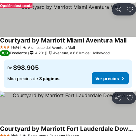
Opción destacada
Compartir
Ag
Courtyard by Marriott Miami Aventura Mall
Hotel
A un paso del Aventura Mall
3 Estrellas
8,9
Excelente
4.201
Aventura, a 6.6 km de: Hollywood
$98.905
De
Mira precios de
8 páginas
Ver precios
Compartir
Ag
Courtyard by Marriott Fort Lauderdale Downtown
Hotel
Restaurante Quantum Kitchen