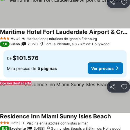
Compartir
Ag
Maritime Hotel Fort Lauderdale Airport & Cruiseport
Hotel
Habitaciones náuticas de Ignacio Edenburg
3 Estrellas
7,6
Bueno
2.351
Fort Lauderdale, a 8.7 km de: Hollywood
$101.576
De
Mira precios de
5 páginas
Ver precios
Opción destacada
Compartir
Ag
Residence Inn Miami Sunny Isles Beach
Hotel
Piscina en la azotea con vistas al mar
3 Estrellas
8,5
Excelente
3.498
Sunny Isles Beach, a 8.6 km de: Hollywood