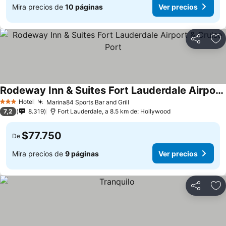
Mira precios de
10 páginas
Ver precios
Compartir
Ag
Rodeway Inn & Suites Fort Lauderdale Airport & Cruise Port
Hotel
Marina84 Sports Bar and Grill
3 Estrellas
7,2
8.319
Fort Lauderdale, a 8.5 km de: Hollywood
$77.750
De
Mira precios de
9 páginas
Ver precios
Compartir
Ag