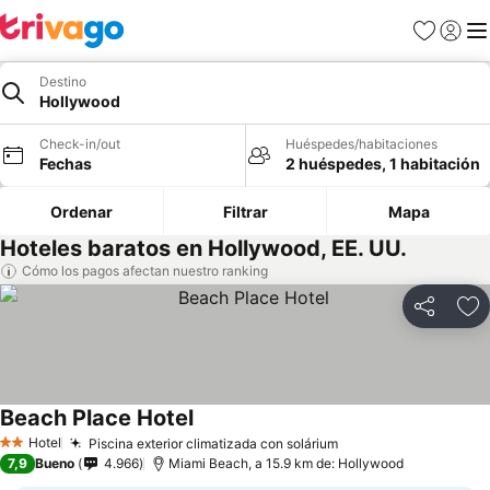
Favoritos
Iniciar 
Me
Destino
Hollywood
Check-in/out
Huéspedes/habitaciones
Fechas
2 huéspedes, 1 habitación
Ordenar
Filtrar
Mapa
Hoteles baratos en Hollywood, EE. UU.
Cómo los pagos afectan nuestro ranking
Compartir
Ag
Beach Place Hotel
Hotel
Piscina exterior climatizada con solárium
2 Estrellas
7,9
Bueno
4.966
Miami Beach, a 15.9 km de: Hollywood