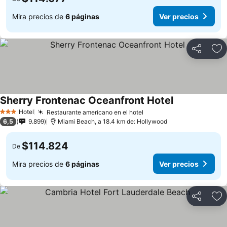
Mira precios de
6 páginas
Ver precios
Compartir
Ag
Sherry Frontenac Oceanfront Hotel
Hotel
Restaurante americano en el hotel
3 Estrellas
6,5
9.899
Miami Beach, a 18.4 km de: Hollywood
$114.824
De
Mira precios de
6 páginas
Ver precios
Compartir
Ag