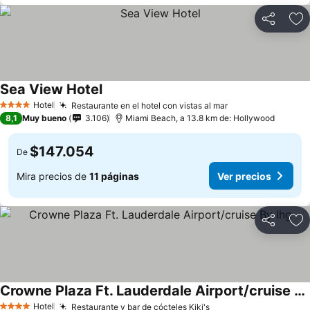
Compartir
Ag
Sea View Hotel
Hotel
Restaurante en el hotel con vistas al mar
4 Estrellas
8,1
Muy bueno
3.106
Miami Beach, a 13.8 km de: Hollywood
$147.054
De
Mira precios de
11 páginas
Ver precios
Compartir
Ag
Crowne Plaza Ft. Lauderdale Airport/cruise By Ihg
Hotel
Restaurante y bar de cócteles Kiki's