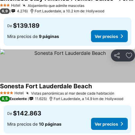
Hotel
Alojamiento que admite mascotas
3 Estrellas
6,9
4.276
Fort Lauderdale, a 10.2 km de: Hollywood
$139.189
De
Mira precios de
9 páginas
Ver precios
Compartir
Ag
Sonesta Fort Lauderdale Beach
Hotel
Vistas panorámicas al mar desde cada habitación
4 Estrellas
8,5
Excelente
11.625
Fort Lauderdale, a 14.9 km de: Hollywood
$142.863
De
Mira precios de
10 páginas
Ver precios