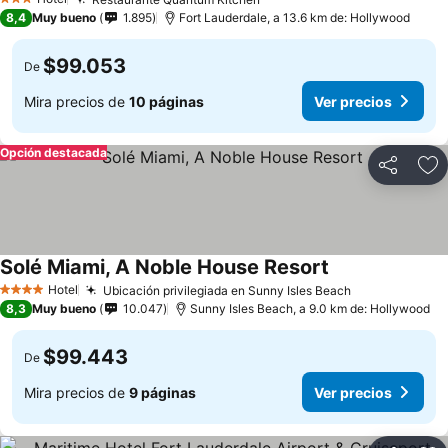
3 Estrellas
8,4
Muy bueno
1.895
Fort Lauderdale, a 13.6 km de: Hollywood
$99.053
De
Mira precios de
10 páginas
Ver precios
Opción destacada
Compartir
Ag
Solé Miami, A Noble House Resort
Hotel
Ubicación privilegiada en Sunny Isles Beach
4 Estrellas
8,3
Muy bueno
10.047
Sunny Isles Beach, a 9.0 km de: Hollywood
$99.443
De
Mira precios de
9 páginas
Ver precios