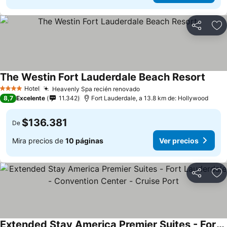
Compartir
Ag
The Westin Fort Lauderdale Beach Resort
Hotel
Heavenly Spa recién renovado
4 Estrellas
8,7
Excelente
11.342
Fort Lauderdale, a 13.8 km de: Hollywood
$136.381
De
Mira precios de
10 páginas
Ver precios
Compartir
Ag
Extended Stay America Premier Suites - Fort Lauderdale - Convention Center - Cruise Port