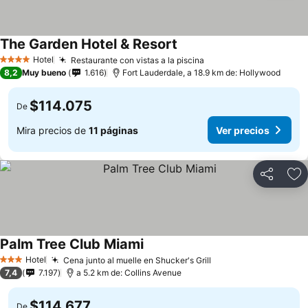
The Garden Hotel & Resort
Hotel
Restaurante con vistas a la piscina
4 Estrellas
8,2
Muy bueno
1.616
Fort Lauderdale, a 18.9 km de: Hollywood
$114.075
De
Mira precios de
11 páginas
Ver precios
Compartir
Ag
Palm Tree Club Miami
Hotel
Cena junto al muelle en Shucker's Grill
3 Estrellas
7,4
7.197
a 5.2 km de: Collins Avenue
$114.677
De