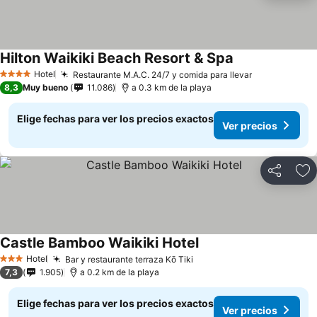
Hilton Waikiki Beach Resort & Spa
Hotel
Restaurante M.A.C. 24/7 y comida para llevar
4 Estrellas
8,3
Muy bueno
11.086
a 0.3 km de la playa
Elige fechas para ver los precios exactos
Ver precios
Compartir
Ag
Castle Bamboo Waikiki Hotel
Hotel
Bar y restaurante terraza Kō Tiki
3 Estrellas
7,3
1.905
a 0.2 km de la playa
Elige fechas para ver los precios exactos
Ver precios