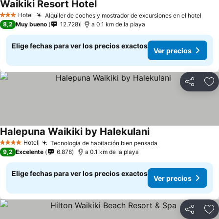
Waikiki Resort Hotel
Hotel
Alquiler de coches y mostrador de excursiones en el hotel
3 Estrellas
8,2
Muy bueno
12.728
a 0.1 km de la playa
Elige fechas para ver los precios exactos
Ver precios
Compartir
Ag
Halepuna Waikiki by Halekulani
Hotel
Tecnología de habitación bien pensada
4 Estrellas
9,2
Excelente
6.878
a 0.1 km de la playa
Elige fechas para ver los precios exactos
Ver precios
Compartir
Ag