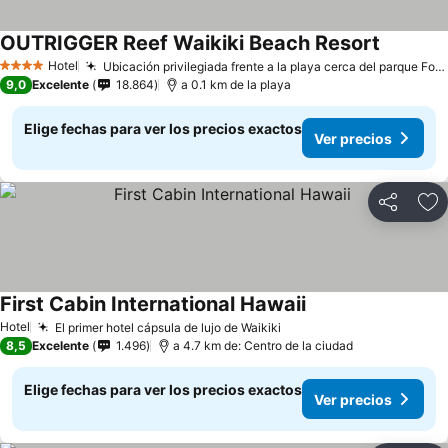
OUTRIGGER Reef Waikiki Beach Resort
Hotel
Ubicación privilegiada frente a la playa cerca del parque Fort DeRussy
4 Estrellas
9,0
Excelente
18.864
a 0.1 km de la playa
Elige fechas para ver los precios exactos
Ver precios
Compartir
Ag
First Cabin International Hawaii
Hotel
El primer hotel cápsula de lujo de Waikiki
8,5
Excelente
1.496
a 4.7 km de: Centro de la ciudad
Elige fechas para ver los precios exactos
Ver precios