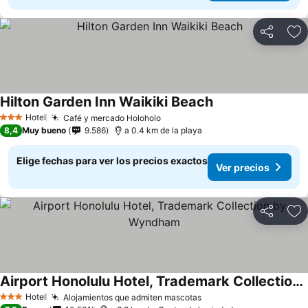
Compartir
Ag
Hilton Garden Inn Waikiki Beach
Hotel
Café y mercado Holoholo
3 Estrellas
8,4
Muy bueno
9.586
a 0.4 km de la playa
Elige fechas para ver los precios exactos
Ver precios
Compartir
Ag
Airport Honolulu Hotel, Trademark Collection by Wyndham
Hotel
Alojamientos que admiten mascotas
3 Estrellas