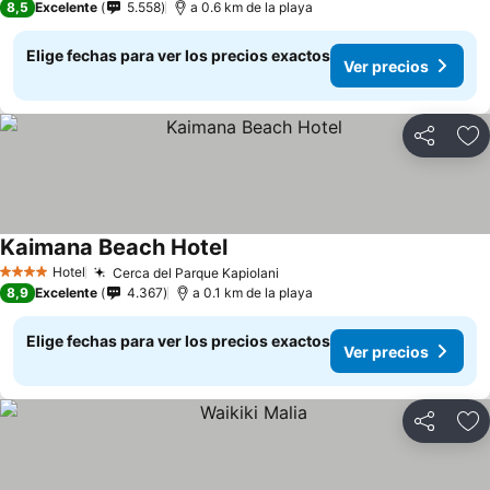
8,5
Excelente
5.558
a 0.6 km de la playa
Elige fechas para ver los precios exactos
Ver precios
Compartir
Ag
Kaimana Beach Hotel
Hotel
Cerca del Parque Kapiolani
4 Estrellas
8,9
Excelente
4.367
a 0.1 km de la playa
Elige fechas para ver los precios exactos
Ver precios
Compartir
Ag