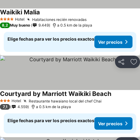
Waikiki Malia
Hotel
Habitaciones recién renovadas
4 Estrellas
8,2
Muy bueno
9.449
a 0.5 km de la playa
Elige fechas para ver los precios exactos
Ver precios
Compartir
Ag
Courtyard by Marriott Waikiki Beach
Hotel
Restaurante hawaiano local del chef Chai
3 Estrellas
7,1
4.559
a 0.5 km de la playa
Elige fechas para ver los precios exactos
Ver precios