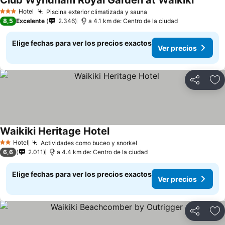
Club Wyndham Royal Garden at Waikiki
Hotel
Piscina exterior climatizada y sauna
3 Estrellas
8,5
Excelente
2.346
a 4.1 km de: Centro de la ciudad
Elige fechas para ver los precios exactos
Ver precios
Compartir
Ag
Waikiki Heritage Hotel
Hotel
Actividades como buceo y snorkel
2 Estrellas
6,6
2.011
a 4.4 km de: Centro de la ciudad
Elige fechas para ver los precios exactos
Ver precios
Compartir
Ag