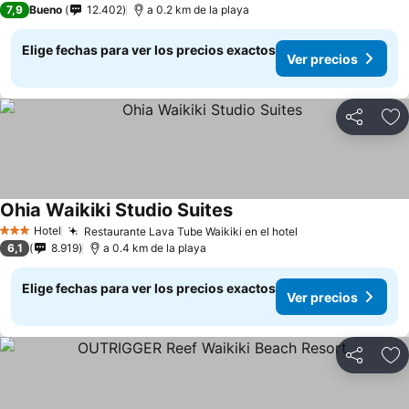
7,9
Bueno
12.402
a 0.2 km de la playa
Elige fechas para ver los precios exactos
Ver precios
Compartir
Ag
Ohia Waikiki Studio Suites
Hotel
Restaurante Lava Tube Waikiki en el hotel
3 Estrellas
6,1
8.919
a 0.4 km de la playa
Elige fechas para ver los precios exactos
Ver precios
Compartir
Ag