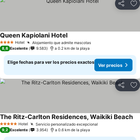
Compartir
Ag
Queen Kapiolani Hotel
Hotel
Alojamiento que admite mascotas
4 Estrellas
8,6
Excelente
9.583
a 0.2 km de la playa
Elige fechas para ver los precios exactos
Ver precios
Compartir
Ag
The Ritz-Carlton Residences, Waikiki Beach
Hotel
Servicio personalizado excepcional
5 Estrellas
9,2
Excelente
3.954
a 0.6 km de la playa