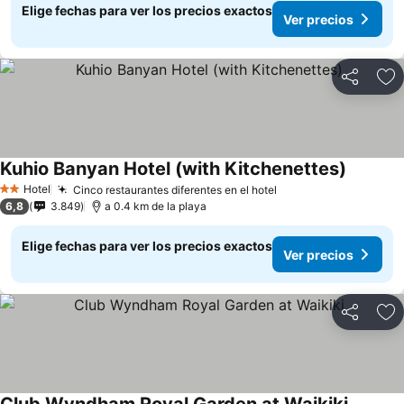
Elige fechas para ver los precios exactos
Ver precios
Compartir
Ag
Kuhio Banyan Hotel (with Kitchenettes)
Hotel
Cinco restaurantes diferentes en el hotel
2 Estrellas
6,8
3.849
a 0.4 km de la playa
Elige fechas para ver los precios exactos
Ver precios
Compartir
Ag