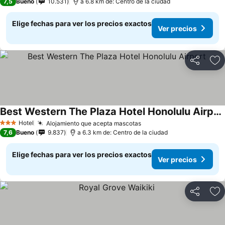
7,5
Bueno
10.531
a 6.8 km de: Centro de la ciudad
Elige fechas para ver los precios exactos
Ver precios
Compartir
Ag
Best Western The Plaza Hotel Honolulu Airport
Hotel
Alojamiento que acepta mascotas
3 Estrellas
7,6
Bueno
9.837
a 6.3 km de: Centro de la ciudad
Elige fechas para ver los precios exactos
Ver precios
Compartir
Ag