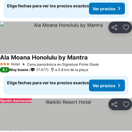
Elige fechas para ver los precios exactos
Ver precios
Compartir
Ag
Ala Moana Honolulu by Mantra
Hotel
Cena panorámica en Signature Prime Steak
3 Estrellas
8,1
Muy bueno
17.477
a 0.8 km de la playa
Elige fechas para ver los precios exactos
Ver precios
Opción destacada
Compartir
Ag