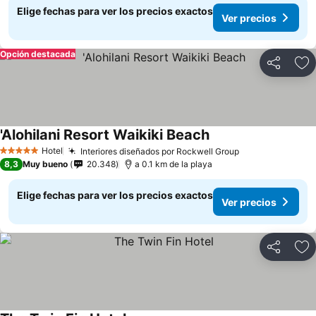
Elige fechas para ver los precios exactos
Ver precios
Opción destacada
Compartir
Ag
'Alohilani Resort Waikiki Beach
Hotel
Interiores diseñados por Rockwell Group
5 Estrellas
8,3
Muy bueno
20.348
a 0.1 km de la playa
Elige fechas para ver los precios exactos
Ver precios
Compartir
Ag