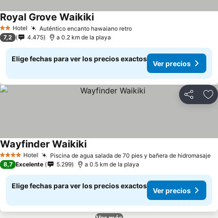
Royal Grove Waikiki
Hotel
Auténtico encanto hawaiano retro
2 Estrellas
7,2
4.475
a 0.2 km de la playa
Elige fechas para ver los precios exactos
Ver precios
Compartir
Ag
Wayfinder Waikiki
Hotel
Piscina de agua salada de 70 pies y bañera de hidromasaje
4 Estrellas
8,7
Excelente
5.299
a 0.5 km de la playa
Elige fechas para ver los precios exactos
Ver precios
Ver más