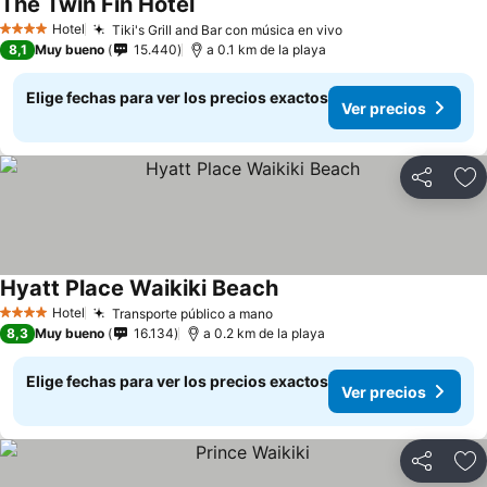
The Twin Fin Hotel
Hotel
Tiki's Grill and Bar con música en vivo
4 Estrellas
8,1
Muy bueno
15.440
a 0.1 km de la playa
Elige fechas para ver los precios exactos
Ver precios
Compartir
Ag
Hyatt Place Waikiki Beach
Hotel
Transporte público a mano
4 Estrellas
8,3
Muy bueno
16.134
a 0.2 km de la playa
Elige fechas para ver los precios exactos
Ver precios
Compartir
Ag