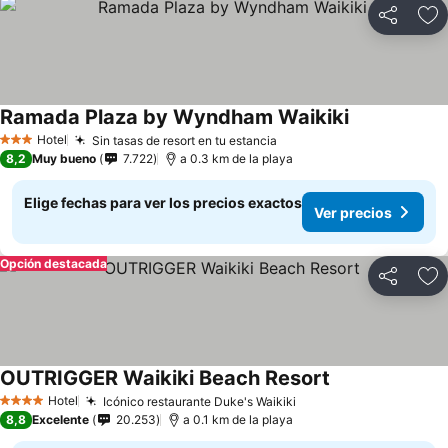
Compartir
Ag
Ramada Plaza by Wyndham Waikiki
Hotel
Sin tasas de resort en tu estancia
3 Estrellas
8,2
Muy bueno
7.722
a 0.3 km de la playa
Elige fechas para ver los precios exactos
Ver precios
Opción destacada
Compartir
Ag
OUTRIGGER Waikiki Beach Resort
Hotel
Icónico restaurante Duke's Waikiki
4 Estrellas
8,8
Excelente
20.253
a 0.1 km de la playa