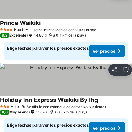
Prince Waikiki
Hotel
Piscina infinita icónica con vistas al mar
4 Estrellas
9,2
Excelente
14.861
a 0.4 km de la playa
Elige fechas para ver los precios exactos
Ver precios
Compartir
Ag
Holiday Inn Express Waikiki By Ihg
Hotel
Vestíbulo con estanque de carpas koi y asientos
3 Estrellas
8,0
Muy bueno
11.626
a 0.7 km de la playa
Elige fechas para ver los precios exactos
Ver precios