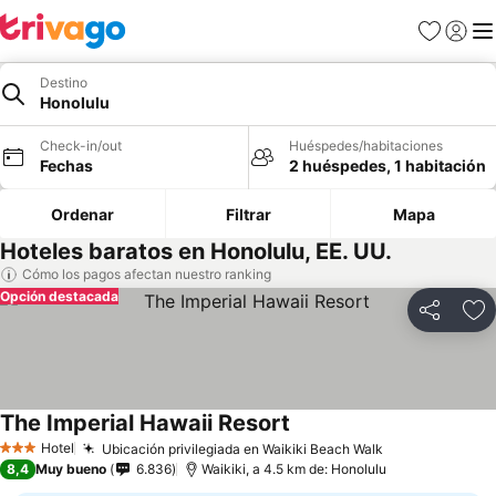
Favoritos
Iniciar 
Me
Destino
Honolulu
Check-in/out
Huéspedes/habitaciones
Fechas
2 huéspedes, 1 habitación
Ordenar
Filtrar
Mapa
Hoteles baratos en Honolulu, EE. UU.
Cómo los pagos afectan nuestro ranking
Opción destacada
Compartir
Ag
The Imperial Hawaii Resort
Hotel
Ubicación privilegiada en Waikiki Beach Walk
3 Estrellas
8,4
Muy bueno
6.836
Waikiki, a 4.5 km de: Honolulu