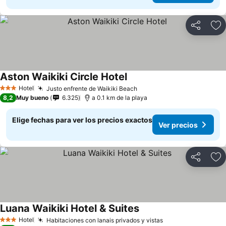
Compartir
Ag
Aston Waikiki Circle Hotel
Hotel
Justo enfrente de Waikiki Beach
3 Estrellas
8,2
Muy bueno
6.325
a 0.1 km de la playa
Elige fechas para ver los precios exactos
Ver precios
Compartir
Ag
Luana Waikiki Hotel & Suites
Hotel
Habitaciones con lanais privados y vistas
3 Estrellas