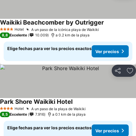
Waikiki Beachcomber by Outrigger
Hotel
A un paso de la icónica playa de Waikiki
4 Estrellas
8,8
Excelente
10.009
a 0.2 km de la playa
Elige fechas para ver los precios exactos
Ver precios
Compartir
Ag
Park Shore Waikiki Hotel
Hotel
A un paso de la playa de Waikiki
4 Estrellas
8,5
Excelente
7.916
a 0.1 km de la playa
Elige fechas para ver los precios exactos
Ver precios