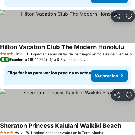
Compartir
Ag
Hilton Vacation Club The Modern Honolulu
Hotel
Espectaculares vistas de los fuegos artificiales del viernes por la noche
4 Estrellas
8,5
Excelente
11.764
a 0.2 km de la playa
Elige fechas para ver los precios exactos
Ver precios
Compartir
Ag
Sheraton Princess Kaiulani Waikiki Beach
Hotel
Habitaciones renovadas en la Torre Ainahau
4 Estrellas