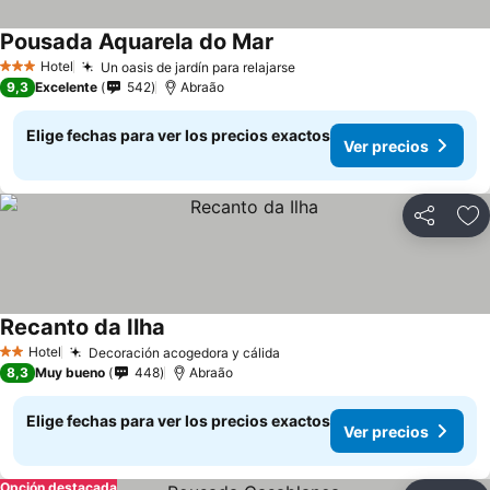
Pousada Aquarela do Mar
Ver precios
Hotel
Un oasis de jardín para relajarse
Ver precios
3 Estrellas
9,3
Excelente
542
Abraão
Elige fechas para ver los precios exactos
Ver precios
Compartir
Ag
Recanto da Ilha
Ver precios
Hotel
Decoración acogedora y cálida
Ver precios
2 Estrellas
8,3
Muy bueno
448
Abraão
Elige fechas para ver los precios exactos
Ver precios
Opción destacada