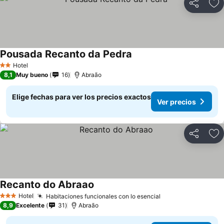
Compartir
Ag
Pousada Recanto da Pedra
Ver precios
Hotel
2 Estrellas
8,1
Muy bueno
16
Abraão
Elige fechas para ver los precios exactos
Ver precios
Compartir
Ag
Recanto do Abraao
Ver precios
Hotel
Habitaciones funcionales con lo esencial
Ver precios
3 Estrellas
8,9
Excelente
31
Abraão