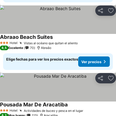
Compartir
Ag
Abraao Beach Suites
Ver precios
Hotel
Vistas al océano que quitan el aliento
Ver precios
3 Estrellas
8,5
Excelente
70
Abraão
Elige fechas para ver los precios exactos
Ver precios
Compartir
Ag
Pousada Mar De Aracatiba
Ver precios
Hotel
Actividades de buceo y pesca en el lugar
Ver precios
3 Estrellas
8,2
Muy bueno
115
Araçatiba