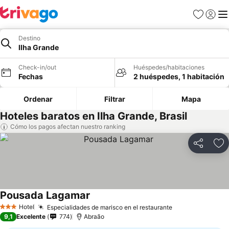
Favoritos
Iniciar 
Me
Destino
Ilha Grande
Check-in/out
Huéspedes/habitaciones
Fechas
2 huéspedes, 1 habitación
Ordenar
Filtrar
Mapa
Hoteles baratos en Ilha Grande, Brasil
Cómo los pagos afectan nuestro ranking
Compartir
Ag
Pousada Lagamar
Ver precios
Hotel
Especialidades de marisco en el restaurante
Ver precios
3 Estrellas
9,1
Excelente
774
Abraão