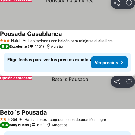
Compartir
Ag
Pousada Casablanca
Ver precios
Hotel
Habitaciones con balcón para relajarse al aire libre
Ver preci
3 Estrellas
8,9
Excelente
1.151
Abraão
Elige fechas para ver los precios exactos
Ver precios
Opción destacada
Compartir
Ag
Beto´s Pousada
Ver precios
Hotel
Habitaciones acogedoras con decoración alegre
Ver precios
2 Estrellas
8,4
Muy bueno
629
Araçatiba