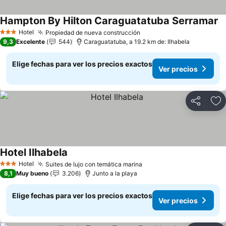
Hampton By Hilton Caraguatatuba Serramar
Ve
Hotel
Propiedad de nueva construcción
Ver precios
3 Estrellas
9,3
Excelente
544
Caraguatatuba, a 19.2 km de: Ilhabela
Elige fechas para ver los precios exactos
Ver precios
Compartir
Ag
Hotel Ilhabela
Ver precios
Hotel
Suites de lujo con temática marina
Ver precios
3 Estrellas
8,1
Muy bueno
3.206
Junto a la playa
Elige fechas para ver los precios exactos
Ver precios