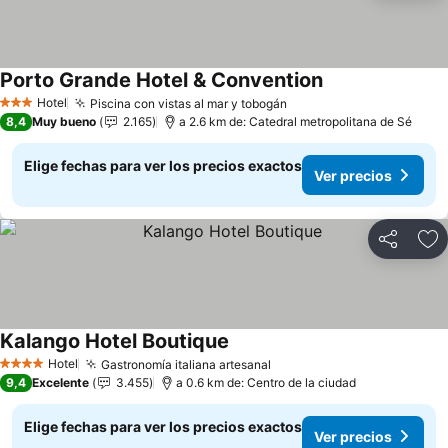
Porto Grande Hotel & Convention
Ver precios
Hotel
Piscina con vistas al mar y tobogán
Ver precios
3 Estrellas
8,4
Muy bueno
2.165
a 2.6 km de: Catedral metropolitana de Sé
Elige fechas para ver los precios exactos
Ver precios
Compartir
Ag
Kalango Hotel Boutique
Ver precios
Hotel
Gastronomía italiana artesanal
Ver precios
4 Estrellas
9,4
Excelente
3.455
a 0.6 km de: Centro de la ciudad
Elige fechas para ver los precios exactos
Ver precios