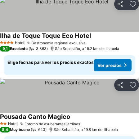
Compartir
Ag
Ilha de Toque Toque Eco Hotel
Ver precios
Hotel
Gastronomía regional exclusiva
Ver precios
4 Estrellas
9,1
Excelente
3.363
São Sebastião, a 15.2 km de: Ilhabela
Elige fechas para ver los precios exactos
Ver precios
Compartir
Ag
Pousada Canto Magico
Ver precios
Hotel
Entorno de exuberantes jardines
Ver precios
2 Estrellas
8,4
Muy bueno
643
São Sebastião, a 19.8 km de: Ilhabela