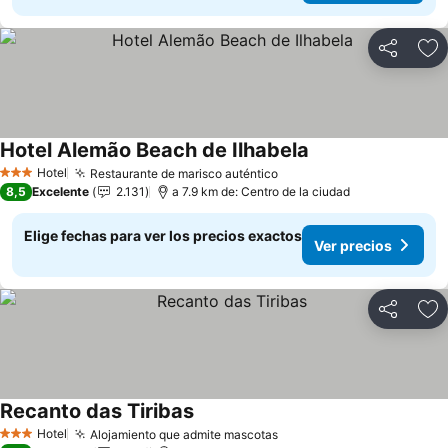
Compartir
Ag
Hotel Alemão Beach de Ilhabela
Ver precios
Hotel
Restaurante de marisco auténtico
Ver precios
3 Estrellas
8,5
Excelente
2.131
a 7.9 km de: Centro de la ciudad
Elige fechas para ver los precios exactos
Ver precios
Compartir
Ag
Recanto das Tiribas
Ver precios
Hotel
Alojamiento que admite mascotas
Ver precios
3 Estrellas