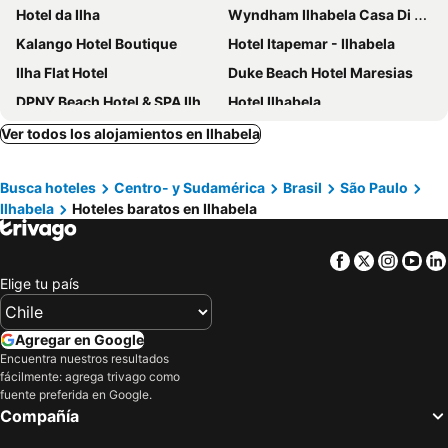
Hotel da Ilha
Wyndham Ilhabela Casa Di Sirena
Kalango Hotel Boutique
Hotel Itapemar - Ilhabela
Ilha Flat Hotel
Duke Beach Hotel Maresias
DPNY Beach Hotel & SPA Ilhabela
Hotel Ilhabela
Hotel Mercedes
Pousada Casa Rosada Ilhabela
Ver todos los alojamientos en Ilhabela
Ilhabela Homestay
Hotel Ilhasol
Busca hoteles
Centro- y Sudamérica
Brasil
São Paulo
Hotel Real Villa Bella
Abayomi Hotel
Ilhabela
Hoteles baratos en Ilhabela
Hotel Vila Kebaya
Bella Ilha Pousada
Hotel Marina Pier 22
Ilha de Toque Toque Eco Hotel
Facebook
Twitter
Insta
Yo
Barra do Piuva Porto Hotel
Hotel Alemão Beach de Ilhabela
Elige tu país
Porto Pacuíba Hotel
Hotel Velas do Engenho
Colonial Hotel
Chalé das Princesas
Agregar en Google
Encuentra nuestros resultados
TW Guaimbê Exclusive Suítes
CostaBela Apart Hotel e Pousada
fácilmente: agrega trivago como
Toca do Capitao
Velinn Hotel Guarda Mor, São Sebastião
fuente preferida en Google.
Compañía
Porto Grande Hotel & Convention
Abricó Beach Hotel