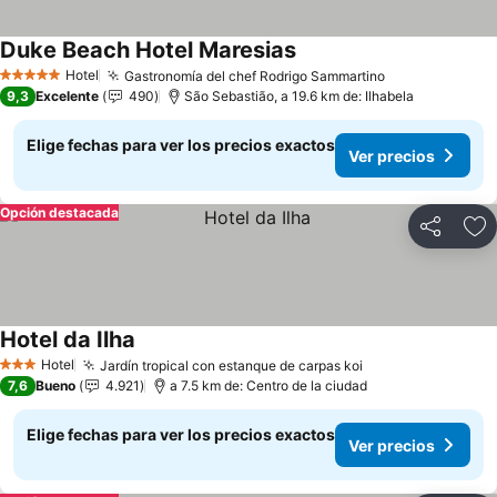
Duke Beach Hotel Maresias
Ver precios
Hotel
Gastronomía del chef Rodrigo Sammartino
Ver precios
5 Estrellas
9,3
Excelente
490
São Sebastião, a 19.6 km de: Ilhabela
Elige fechas para ver los precios exactos
Ver precios
Opción destacada
Compartir
Ag
Hotel da Ilha
Ver precios
Hotel
Jardín tropical con estanque de carpas koi
Ver precios
3 Estrellas
7,6
Bueno
4.921
a 7.5 km de: Centro de la ciudad
Elige fechas para ver los precios exactos
Ver precios