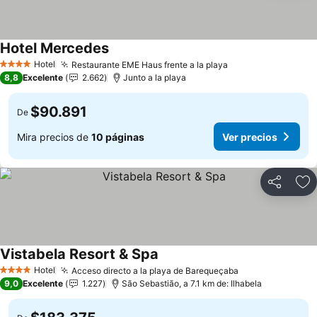
Hotel Mercedes
Ver precios
Hotel
Restaurante EME Haus frente a la playa
Ver precios
4 Estrellas
8,8
Excelente
2.662
Junto a la playa
$90.891
De
Mira precios de
10 páginas
Ver precios
Compartir
Ag
Vistabela Resort & Spa
Ver precios
Hotel
Acceso directo a la playa de Barequeçaba
Ver precios
4 Estrellas
9,0
Excelente
1.227
São Sebastião, a 7.1 km de: Ilhabela