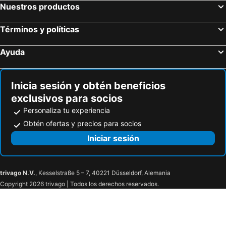
Hotel Veleiro
Hotel Arrastão
Nuestros productos
Barequeçaba Praia Hotel
Vistabela Resort & Spa
Términos y políticas
Pousada Recanto Caicara
Ilha Morena Praia Hotel
Ciribaí Praia Hotel
Pousada Riviera
Ayuda
Residencial Las Salinas
Inicia sesión y obtén beneficios
exclusivos para socios
Personaliza tu experiencia
Obtén ofertas y precios para socios
Iniciar sesión
trivago N.V.
, Kesselstraße 5 – 7, 40221 Düsseldorf, Alemania
Copyright 2026 trivago | Todos los derechos reservados.