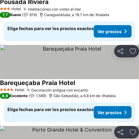
Pousada Riviera
Ver precios
Hotel
Habitaciones con vistas al mar
Ver precios
3 Estrellas
7,7
Bueno
819
Caraguatatuba, a 18.7 km de: Ilhabela
Elige fechas para ver los precios exactos
Ver precios
Compartir
Ag
Barequeçaba Praia Hotel
Ver precios
Hotel
Decoración antigua con encanto
Ver precios
4 Estrellas
8,8
Excelente
1.589
São Sebastião, a 6.8 km de: Ilhabela
Elige fechas para ver los precios exactos
Ver precios
Compartir
Ag