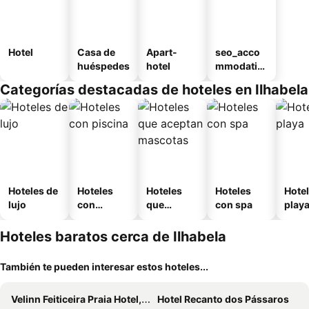
Hotel
Casa de
Apart-
seo_acco
huéspedes
hotel
mmodatio
n_type_car
Categorías destacadas de hoteles en Ilhabela
ousel_pou
sada
Hoteles de
Hoteles
Hoteles
Hoteles
Hotel
lujo
con
que
con spa
play
piscina
aceptan
mascotas
Hoteles baratos cerca de Ilhabela
También te pueden interesar estos hoteles...
Velinn Feiticeira Praia Hotel, Ilhabela
Hotel Recanto dos Pássaros