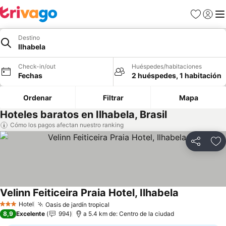
Favoritos
Iniciar 
Me
Destino
Ilhabela
Check-in/out
Huéspedes/habitaciones
Fechas
2 huéspedes, 1 habitación
Ordenar
Filtrar
Mapa
Hoteles baratos en Ilhabela, Brasil
Cómo los pagos afectan nuestro ranking
Compartir
Ag
Velinn Feiticeira Praia Hotel, Ilhabela
Ver precios
Hotel
Oasis de jardín tropical
Ver precios
3 Estrellas
8,9
Excelente
994
a 5.4 km de: Centro de la ciudad