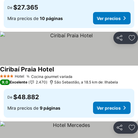
$27.365
De
Mira precios de
10 páginas
Ver precios
Compartir
Ag
Ciribaí Praia Hotel
Ver precios
Hotel
Cocina gourmet variada
Ver precios
4 Estrellas
9,0
Excelente
2.470
São Sebastião, a 18.5 km de: Ilhabela
$48.882
De
Mira precios de
9 páginas
Ver precios
Compartir
Ag