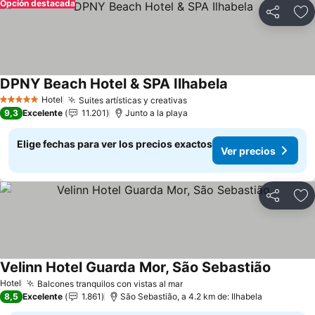
Opción destacada
Compartir
Ag
DPNY Beach Hotel & SPA Ilhabela
Ver precios
Hotel
Suites artísticas y creativas
Ver precios
5 Estrellas
9,3
Excelente
11.201
Junto a la playa
Elige fechas para ver los precios exactos
Ver precios
Compartir
Ag
Velinn Hotel Guarda Mor, São Sebastião
Ver prec
Hotel
Balcones tranquilos con vistas al mar
Ver precios
8,5
Excelente
1.861
São Sebastião, a 4.2 km de: Ilhabela