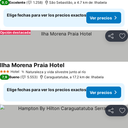
9,0
Excelente
1.258
São Sebastião, a 4.7 km de: Ilhabela
Elige fechas para ver los precios exactos
Ver precios
Opción destacada
Compartir
Ag
Ilha Morena Praia Hotel
Ver precios
Hotel
Naturaleza y vida silvestre junto al río
Ver precios
3 Estrellas
7,9
Bueno
5.553
Caraguatatuba, a 17.2 km de: Ilhabela
Elige fechas para ver los precios exactos
Ver precios
Compartir
Ag