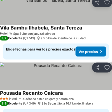
Compartir
Ag
Vila Bambu Ilhabela, Santa Tereza
Ver precios
Hotel
Spa Suite con jacuzzi privado
Ver precios
9,2
Excelente
519
a 5.5 km de: Centro de la ciudad
Elige fechas para ver los precios exactos
Ver precios
Compartir
Ag
Pousada Recanto Caicara
Ver precios
Hotel
Auténtico estilo caiçara y naturaleza
Ver precios
3 Estrellas
8,9
Excelente
349
São Sebastião, a 16.7 km de: Ilhabela