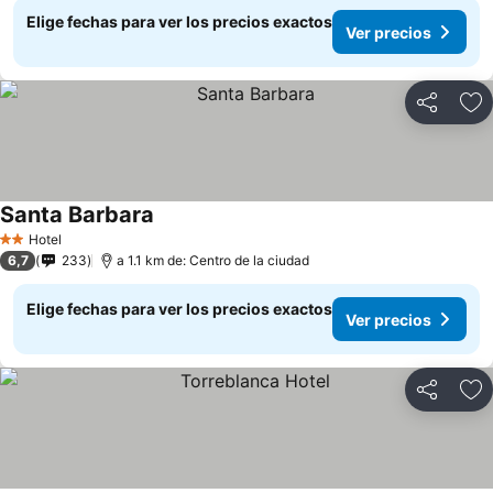
Elige fechas para ver los precios exactos
Ver precios
Compartir
Ag
Santa Barbara
Hotel
2 Estrellas
6,7
233
a 1.1 km de: Centro de la ciudad
Elige fechas para ver los precios exactos
Ver precios
Compartir
Ag