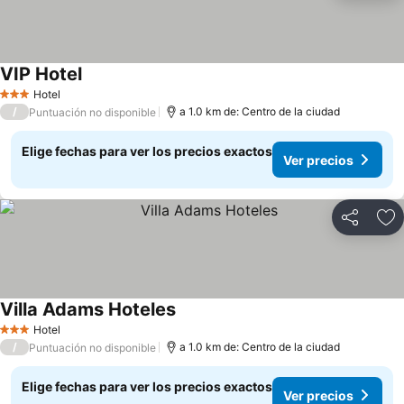
VIP Hotel
Hotel
3 Estrellas
/
a 1.0 km de: Centro de la ciudad
Puntuación no disponible
Elige fechas para ver los precios exactos
Ver precios
Compartir
Ag
Villa Adams Hoteles
Hotel
3 Estrellas
/
a 1.0 km de: Centro de la ciudad
Puntuación no disponible
Elige fechas para ver los precios exactos
Ver precios