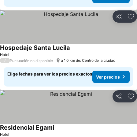
Compartir
Ag
Hospedaje Santa Lucila
Hotel
/
a 1.0 km de: Centro de la ciudad
Puntuación no disponible
Elige fechas para ver los precios exactos
Ver precios
Compartir
Ag
Residencial Egami
Hotel