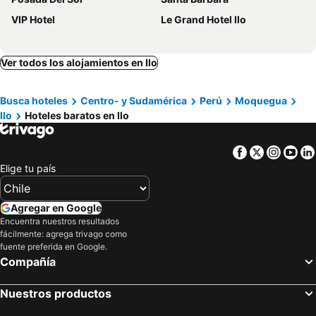
VIP Hotel
Le Grand Hotel Ilo
Ver todos los alojamientos en Ilo
Busca hoteles
Centro- y Sudamérica
Perú
Moquegua
Ilo
Hoteles baratos en Ilo
Facebook
Twitter
Insta
Yo
Elige tu país
Agregar en Google
Encuentra nuestros resultados
fácilmente: agrega trivago como
fuente preferida en Google.
Compañía
Nuestros productos