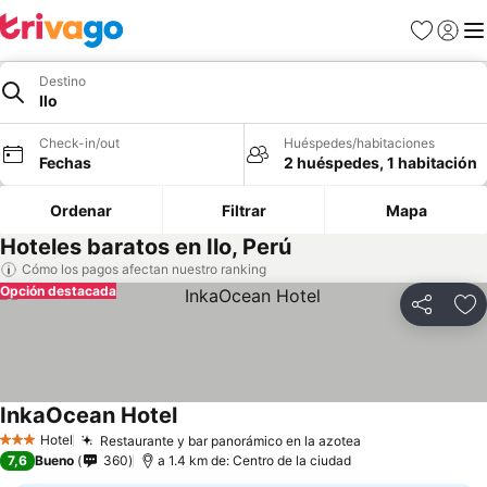
Favoritos
Iniciar 
Me
Destino
Ilo
Check-in/out
Huéspedes/habitaciones
Fechas
2 huéspedes, 1 habitación
Ordenar
Filtrar
Mapa
Hoteles baratos en Ilo, Perú
Cómo los pagos afectan nuestro ranking
Opción destacada
Compartir
Ag
InkaOcean Hotel
Hotel
Restaurante y bar panorámico en la azotea
3 Estrellas
7,6
Bueno
360
a 1.4 km de: Centro de la ciudad