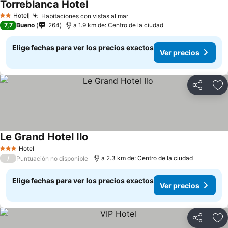
Torreblanca Hotel
Hotel
Habitaciones con vistas al mar
2 Estrellas
7,7
Bueno
264
a 1.9 km de: Centro de la ciudad
Elige fechas para ver los precios exactos
Ver precios
Compartir
Ag
Le Grand Hotel Ilo
Hotel
3 Estrellas
/
a 2.3 km de: Centro de la ciudad
Puntuación no disponible
Elige fechas para ver los precios exactos
Ver precios
Compartir
Ag