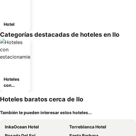
Hotel
Categorías destacadas de hoteles en Ilo
Hoteles
con
estaciona
miento
Hoteles baratos cerca de Ilo
También te pueden interesar estos hoteles...
InkaOcean Hotel
Torreblanca Hotel
Posada Del Sol
Santa Barbara