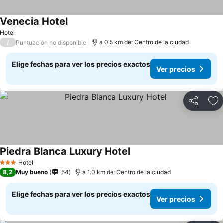
Venecia Hotel
Hotel
/
a 0.5 km de: Centro de la ciudad
Puntuación no disponible
Elige fechas para ver los precios exactos
Ver precios
Compartir
Ag
Piedra Blanca Luxury Hotel
Hotel
3 Estrellas
8,2
Muy bueno
54
a 1.0 km de: Centro de la ciudad
Elige fechas para ver los precios exactos
Ver precios