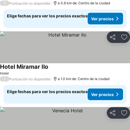
/
a 0.6 km de: Centro de la ciudad
Puntuación no disponible
Elige fechas para ver los precios exactos
Ver precios
Compartir
Ag
Hotel Miramar Ilo
Hotel
/
a 1.0 km de: Centro de la ciudad
Puntuación no disponible
Elige fechas para ver los precios exactos
Ver precios
Compartir
Ag