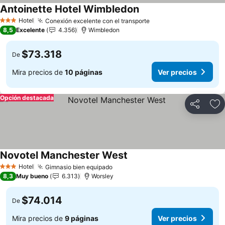
Antoinette Hotel Wimbledon
Ver precios
Hotel
Conexión excelente con el transporte
Ver precios
3 Estrellas
8,5
Excelente
4.356
Wimbledon
$73.318
De
Mira precios de
10 páginas
Ver precios
Opción destacada
Compartir
Ag
Novotel Manchester West
Ver precios
Hotel
Gimnasio bien equipado
Ver precios
3 Estrellas
8,3
Muy bueno
6.313
Worsley
$74.014
De
Mira precios de
9 páginas
Ver precios