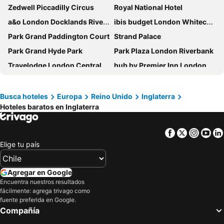
Zedwell Piccadilly Circus
Royal National Hotel
a&o London Docklands Riverside
ibis budget London Whitechapel - Brick Lane
Park Grand Paddington Court
Strand Palace
Park Grand Hyde Park
Park Plaza London Riverbank
Travelodge London Central City Road
hub by Premier Inn London Westminster Abbey hotel
Grand Royale Hyde Park
easyHotel South Kensington
The Resident Kensington
LSE Carr-Saunders Hall
Busca hoteles
Europa
Reino Unido
Inglaterra
Hoteles baratos en Inglaterra
Travelodge London Kings Cross Royal Scot
Premier Inn Heathrow Airport Terminal 4
The Queens Hotel
Holiday Inn Express London - Wandsworth By Ihg
Facebook
Twitter
Insta
Yo
Hotel Riu Plaza London Victoria
Britannia Hotel Manchester
Elige tu país
Apex City of Bath Hotel
Crowne Plaza London - Kingston By Ihg
Travelodge London Wembley
Stanley House Hotel
Agregar en Google
Crowne Plaza London Docklands By Ihg
Hampton by Hilton London Croydon
Encuentra nuestros resultados
fácilmente: agrega trivago como
Bridge Park Hotel
Sofitel London Heathrow
fuente preferida en Google.
Compañía
The Grand, York
Holiday Inn Express Manchester Airport by IHG