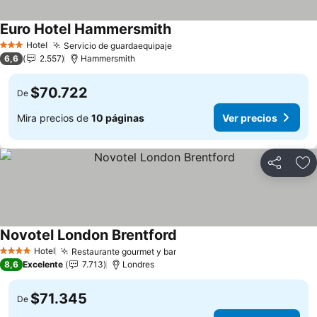
Euro Hotel Hammersmith
Ver precios
Hotel
Servicio de guardaequipaje
Ver precios
3 Estrellas
6,6
2.557
Hammersmith
$70.722
De
Mira precios de
10 páginas
Ver precios
Compartir
Ag
Novotel London Brentford
Ver precios
Hotel
Restaurante gourmet y bar
Ver precios
4 Estrellas
8,6
Excelente
7.713
Londres
$71.345
De