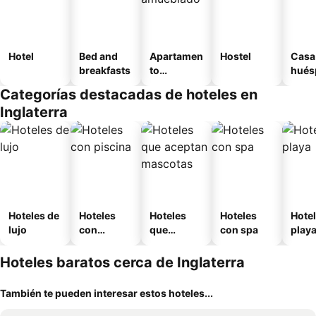
Hotel
Bed and
Apartamen
Hostel
Casa
breakfasts
to
hués
amueblad
Categorías destacadas de hoteles en
o
Inglaterra
Hoteles de
Hoteles
Hoteles
Hoteles
Hotel
lujo
con
que
con spa
play
piscina
aceptan
mascotas
Hoteles baratos cerca de Inglaterra
También te pueden interesar estos hoteles...