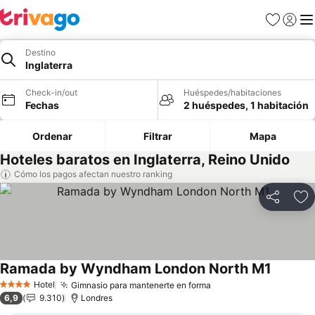
Favoritos
Iniciar 
Me
Destino
Inglaterra
Check-in/out
Huéspedes/habitaciones
Fechas
2 huéspedes, 1 habitación
Ordenar
Filtrar
Mapa
Hoteles baratos en Inglaterra, Reino Unido
Cómo los pagos afectan nuestro ranking
Compartir
Ag
Ramada by Wyndham London North M1
Ver prec
Hotel
Gimnasio para mantenerte en forma
Ver precios
4 Estrellas
6,9
9.310
Londres