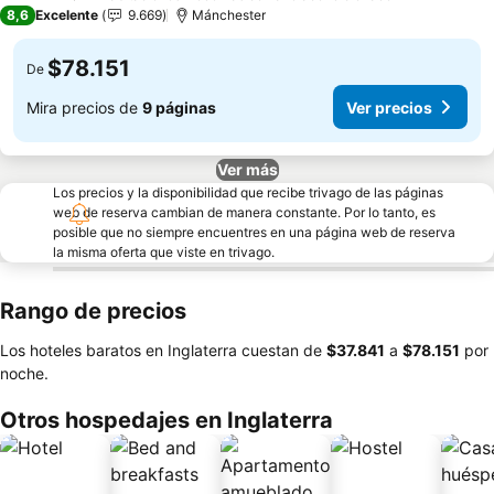
3 Estrellas
8,6
Excelente
9.669
Mánchester
$78.151
De
Mira precios de
9 páginas
Ver precios
Ver más
Los precios y la disponibilidad que recibe trivago de las páginas
web de reserva cambian de manera constante. Por lo tanto, es
posible que no siempre encuentres en una página web de reserva
la misma oferta que viste en trivago.
Rango de precios
Los hoteles baratos en Inglaterra cuestan de
‎$37.841
a
‎$78.151
por
noche.
Otros hospedajes en Inglaterra