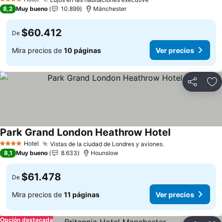
Ver precios
4 Estrellas
8,2
Muy bueno
10.899
Mánchester
$60.412
De
Mira precios de
10 páginas
Ver precios
Compartir
Ag
Park Grand London Heathrow Hotel
Ver precios
Hotel
Vistas de la ciudad de Londres y aviones.
Ver precios
4 Estrellas
8,1
Muy bueno
8.633
Hounslow
$61.478
De
Mira precios de
11 páginas
Ver precios
Opción destacada