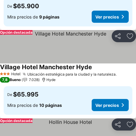
$65.900
De
Mira precios de
9 páginas
Ver precios
Opción destacada
Compartir
Ag
Village Hotel Manchester Hyde
Ver precios
Hotel
Ubicación estratégica para la ciudad y la naturaleza.
Ver prec
3 Estrellas
7,8
Bueno
7.028
Hyde
$65.995
De
Mira precios de
10 páginas
Ver precios
Opción destacada
Compartir
Ag