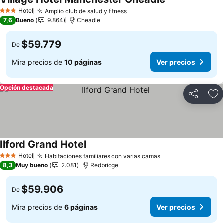
Ver precios
Hotel
Amplio club de salud y fitness
Ver precios
3 Estrellas
7,6
Bueno
9.864
Cheadle
$59.779
De
Mira precios de
10 páginas
Ver precios
Opción destacada
Compartir
Ag
Ilford Grand Hotel
Ver precios
Hotel
Habitaciones familiares con varias camas
Ver precios
3 Estrellas
8,3
Muy bueno
2.081
Redbridge
$59.906
De
Mira precios de
6 páginas
Ver precios