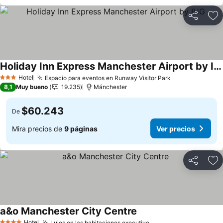
Compartir
Ag
Holiday Inn Express Manchester Airport by IHG
Ver precios
Hotel
Espacio para eventos en Runway Visitor Park
Ver precios
3 Estrellas
8,1
Muy bueno
19.235
Mánchester
$60.243
De
Mira precios de
9 páginas
Ver precios
Compartir
Ag
a&o Manchester City Centre
Ver precios
Hotel
Lujos en las habitaciones executive