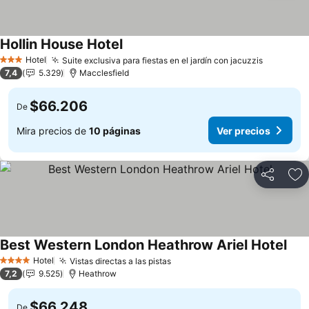
Hollin House Hotel
Ver precios
Hotel
Suite exclusiva para fiestas en el jardín con jacuzzis
Ver prec
3 Estrellas
7,4
5.329
Macclesfield
$66.206
De
Mira precios de
10 páginas
Ver precios
Compartir
Ag
Best Western London Heathrow Ariel Hotel
Ver 
Hotel
Vistas directas a las pistas
Ver precios
4 Estrellas
7,2
9.525
Heathrow
$66.248
De