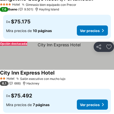
Ver precio
Hotel
Gimnasio bien equipado con Precor
Ver precios
4 Estrellas
7,6
Bueno
9.501
Hayling Island
$75.175
De
Mira precios de
10 páginas
Ver precios
Opción destacada
Compartir
Ag
City Inn Express Hotel
Ver precios
Hotel
Salón executive con mucho lujo
Ver precios
2 Estrellas
6,1
666
Hackney
$75.492
De
Mira precios de
7 páginas
Ver precios