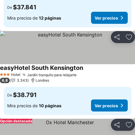
$37.841
De
Mira precios de
12 páginas
Ver precios
Compartir
Ag
easyHotel South Kensington
Ver precios
Hotel
Jardín tranquilo para relajarte
Ver precios
3 Estrellas
6,8
3.343
Londres
$38.791
De
Mira precios de
10 páginas
Ver precios
Opción destacada
Compartir
Ag