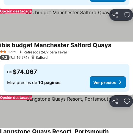
Opción destacada
Compartir
Ag
ibis budget Manchester Salford Quays
Ver preci
Hotel
Refrescos 24/7 para llevar
Ver precios
2 Estrellas
7,2
16.574
Salford
$74.067
De
Mira precios de
10 páginas
Ver precios
Opción destacada
Compartir
Ag
Langstone Quays Resort, Portsmouth