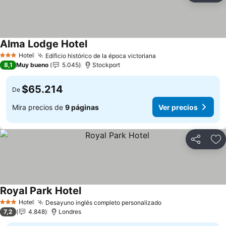
Alma Lodge Hotel
Ver precios
Hotel
Edificio histórico de la época victoriana
Ver precios
3 Estrellas
8,1
Muy bueno
5.045
Stockport
$65.214
De
Mira precios de
9 páginas
Ver precios
Compartir
Ag
Royal Park Hotel
Ver precios
Hotel
Desayuno inglés completo personalizado
Ver precios
3 Estrellas
7,2
4.848
Londres