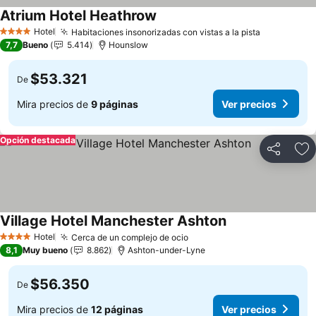
Atrium Hotel Heathrow
Ver precios
Hotel
Habitaciones insonorizadas con vistas a la pista
Ver precio
4 Estrellas
7,7
Bueno
5.414
Hounslow
$53.321
De
Mira precios de
9 páginas
Ver precios
Opción destacada
Compartir
Ag
Village Hotel Manchester Ashton
Ver precios
Hotel
Cerca de un complejo de ocio
Ver precios
4 Estrellas
8,1
Muy bueno
8.862
Ashton-under-Lyne
$56.350
De
Mira precios de
12 páginas
Ver precios