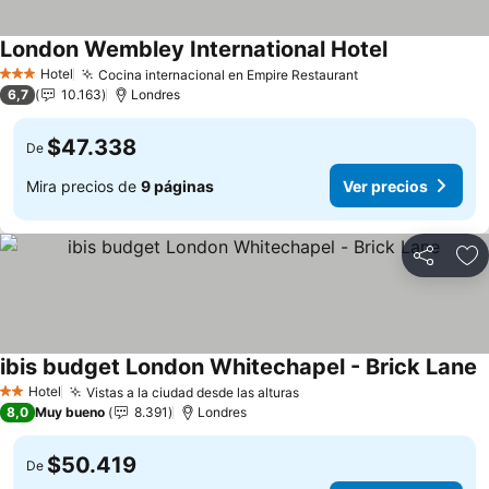
London Wembley International Hotel
Ver precios
Hotel
Cocina internacional en Empire Restaurant
Ver precios
3 Estrellas
6,7
10.163
Londres
$47.338
De
Mira precios de
9 páginas
Ver precios
Compartir
Ag
ibis budget London Whitechapel - Brick Lane
V
Hotel
Vistas a la ciudad desde las alturas
Ver precios
2 Estrellas
8,0
Muy bueno
8.391
Londres
$50.419
De