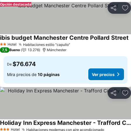
Opción destacada
Compartir
Ag
ibis budget Manchester Centre Pollard Street
V
Hotel
Habitaciones estilo "capullo"
Ver precios
2 Estrellas
7,5
Bueno
13.276
Mánchester
$76.674
De
Mira precios de
10 páginas
Ver precios
Compartir
Ag
Holiday Inn Express Manchester - Trafford City By Ihg
Ver precios
Hotel
Habitaciones modernas con aire acondicionado
Ver precios