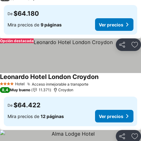
$64.180
De
Mira precios de
9 páginas
Ver precios
Opción destacada
Compartir
Ag
Leonardo Hotel London Croydon
Ver precios
Hotel
Acceso inmejorable a transporte
Ver precios
4 Estrellas
8,4
Muy bueno
11.371
Croydon
$64.422
De
Mira precios de
12 páginas
Ver precios
Compartir
Ag