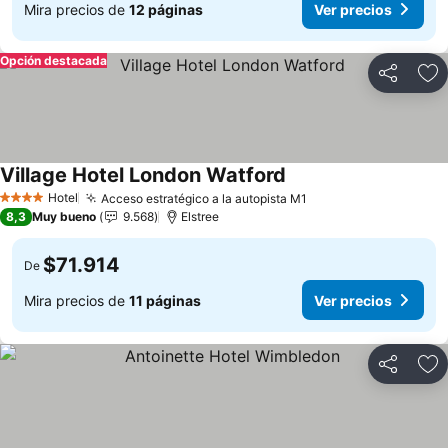
Mira precios de
12 páginas
Ver precios
Opción destacada
Compartir
Ag
Village Hotel London Watford
Ver precios
Hotel
Acceso estratégico a la autopista M1
Ver precios
4 Estrellas
8,3
Muy bueno
9.568
Elstree
$71.914
De
Mira precios de
11 páginas
Ver precios
Compartir
Ag