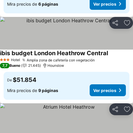
Mira precios de
6 páginas
Ver precios
Compartir
Ag
ibis budget London Heathrow Central
Ver precio
Hotel
Amplia zona de cafetería con vegetación
Ver precios
3 Estrellas
7,7
Bueno
21.445
Hounslow
$51.854
De
Mira precios de
9 páginas
Ver precios
Compartir
Ag