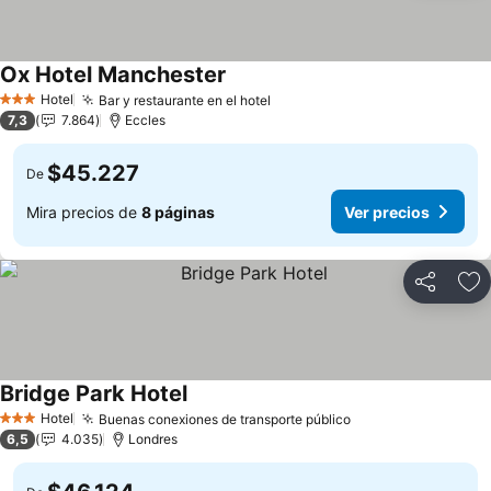
Ox Hotel Manchester
Ver precios
Hotel
Bar y restaurante en el hotel
Ver precios
3 Estrellas
7,3
7.864
Eccles
$45.227
De
Mira precios de
8 páginas
Ver precios
Compartir
Ag
Bridge Park Hotel
Ver precios
Hotel
Buenas conexiones de transporte público
Ver precios
3 Estrellas
6,5
4.035
Londres