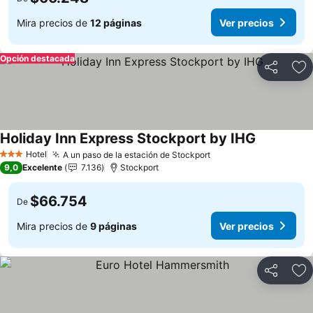
Mira precios de
12 páginas
Ver precios
Opción destacada
Compartir
Ag
Holiday Inn Express Stockport by IHG
Ver precio
Hotel
A un paso de la estación de Stockport
Ver precios
3 Estrellas
9,0
Excelente
7.136
Stockport
$66.754
De
Mira precios de
9 páginas
Ver precios
Compartir
Ag