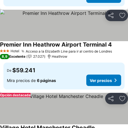
Compartir
Ag
Premier Inn Heathrow Airport Terminal 4
Ver pre
Hotel
Acceso a la Elizabeth Line para ir al centro de Londres
Ver pre
3 Estrellas
8,9
Excelente
27.027
Heathrow
$59.241
De
Mira precios de
6 páginas
Ver precios
Opción destacada
Compartir
Ag
Village Hotel Manchester Cheadle