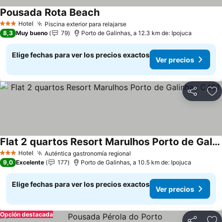
Pousada Rota Beach
Ver precios
Hotel
Piscina exterior para relajarse
Ver precios
3 Estrellas
8,3
Muy bueno
79
Porto de Galinhas, a 12.3 km de: Ipojuca
Elige fechas para ver los precios exactos
Ver precios
Compartir
Ag
Flat 2 quartos Resort Marulhos Porto de Galinhas C401
Ver precios
Hotel
Auténtica gastronomía regional
Ver precios
3 Estrellas
9,0
Excelente
177
Porto de Galinhas, a 10.5 km de: Ipojuca
Elige fechas para ver los precios exactos
Ver precios
Opción destacada