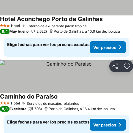
Hotel Aconchego Porto de Galinhas
Ver precios
Hotel
Entorno de exuberante jardín tropical
Ver precios
3 Estrellas
8,4
Muy bueno
2.622
Porto de Galinhas, a 10.9 km de: Ipojuca
Elige fechas para ver los precios exactos
Ver precios
Compartir
Ag
Caminho do Paraíso
Ver precios
Hotel
Servicios de masajes relajantes
Ver precios
3 Estrellas
8,8
Excelente
598
Porto de Galinhas, a 16.4 km de: Ipojuca
Elige fechas para ver los precios exactos
Ver precios