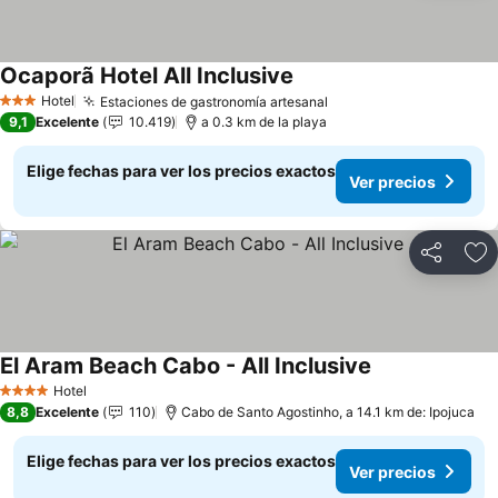
Ocaporã Hotel All Inclusive
Ver precios
Hotel
Estaciones de gastronomía artesanal
Ver precios
3 Estrellas
9,1
Excelente
10.419
a 0.3 km de la playa
Elige fechas para ver los precios exactos
Ver precios
Compartir
Ag
El Aram Beach Cabo - All Inclusive
Ver precios
Hotel
4 Estrellas
8,8
Excelente
110
Cabo de Santo Agostinho, a 14.1 km de: Ipojuca
Elige fechas para ver los precios exactos
Ver precios