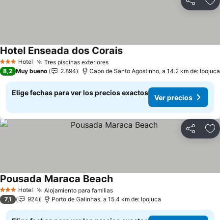
Compartir
Ag
Hotel Enseada dos Corais
Ver precios
Hotel
Tres piscinas exteriores
Ver precios
3 Estrellas
8,2
Muy bueno
2.894
Cabo de Santo Agostinho, a 14.2 km de: Ipojuca
Elige fechas para ver los precios exactos
Ver precios
Compartir
Ag
Pousada Maraca Beach
Ver precios
Hotel
Alojamiento para familias
Ver precios
3 Estrellas
7,1
924
Porto de Galinhas, a 15.4 km de: Ipojuca