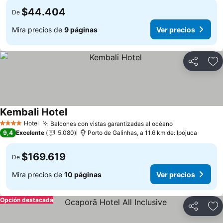
$44.404
De
Mira precios de
9 páginas
Ver precios
Compartir
Ag
Kembali Hotel
Ver precios
Hotel
Balcones con vistas garantizadas al océano
Ver precios
4 Estrellas
9,4
Excelente
5.080
Porto de Galinhas, a 11.6 km de: Ipojuca
$169.619
De
Mira precios de
10 páginas
Ver precios
Opción destacada
Compartir
Ag