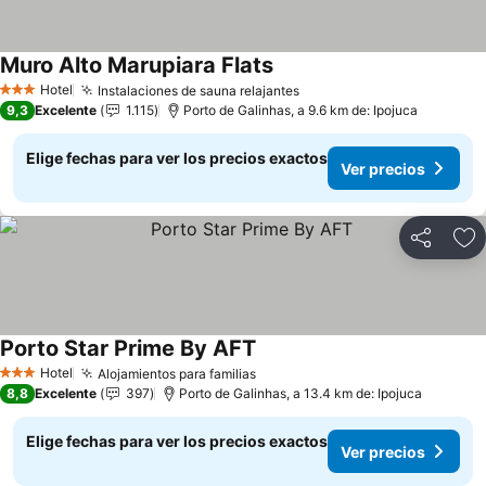
Muro Alto Marupiara Flats
Ver precios
Hotel
Instalaciones de sauna relajantes
Ver precios
3 Estrellas
9,3
Excelente
1.115
Porto de Galinhas, a 9.6 km de: Ipojuca
Elige fechas para ver los precios exactos
Ver precios
Compartir
Ag
Porto Star Prime By AFT
Ver precios
Hotel
Alojamientos para familias
Ver precios
3 Estrellas
8,8
Excelente
397
Porto de Galinhas, a 13.4 km de: Ipojuca
Elige fechas para ver los precios exactos
Ver precios