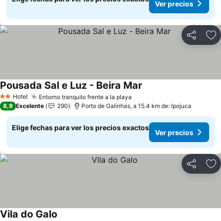
Ver precios
Compartir
Ag
Pousada Sal e Luz - Beira Mar
Ver precios
Hotel
Entorno tranquilo frente a la playa
Ver precios
2 Estrellas
8,9
Excelente
290
Porto de Galinhas, a 15.4 km de: Ipojuca
Elige fechas para ver los precios exactos
Ver precios
Compartir
Ag
Vila do Galo
Ver precios