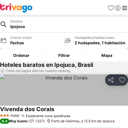
Favoritos
Iniciar 
Me
Destino
Ipojuca
Check-in/out
Huéspedes/habitaciones
Fechas
2 huéspedes, 1 habitación
Ordenar
Filtrar
Mapa
Hoteles baratos en Ipojuca, Brasil
Cómo los pagos afectan nuestro ranking
Compartir
Ag
Vivenda dos Corais
Ver precios
Hotel
Exuberante zona ajardinada
Ver precios
3 Estrellas
8,3
Muy bueno
1.527
Porto de Galinhas, a 12.6 km de: Ipojuca