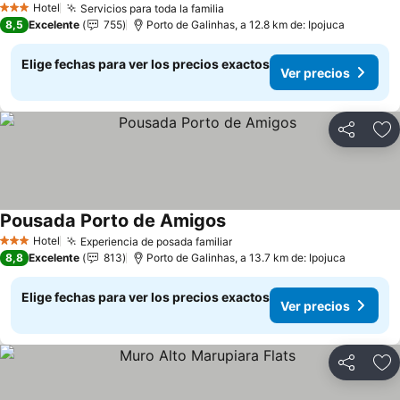
Hotel
Servicios para toda la familia
Ver precios
3 Estrellas
8,5
Excelente
755
Porto de Galinhas, a 12.8 km de: Ipojuca
Elige fechas para ver los precios exactos
Ver precios
Compartir
Ag
Pousada Porto de Amigos
Ver precios
Hotel
Experiencia de posada familiar
Ver precios
3 Estrellas
8,8
Excelente
813
Porto de Galinhas, a 13.7 km de: Ipojuca
Elige fechas para ver los precios exactos
Ver precios
Compartir
Ag