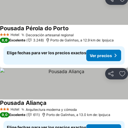
Compartir
Ag
Pousada Pérola do Porto
Ver precios
Hotel
Decoración artesanal regional
Ver precios
3 Estrellas
8,6
Excelente
3.248
Porto de Galinhas, a 12.9 km de: Ipojuca
Elige fechas para ver los precios exactos
Ver precios
Compartir
Ag
Pousada Aliança
Ver precios
Hotel
Arquitectura moderna y cómoda
Ver precios
3 Estrellas
9,0
Excelente
611
Porto de Galinhas, a 13.0 km de: Ipojuca
Elige fechas para ver los precios exactos