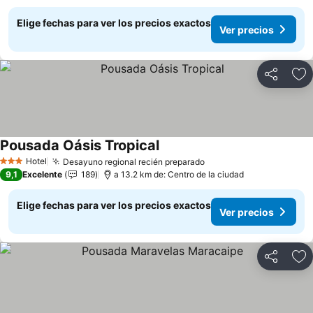
Elige fechas para ver los precios exactos
Ver precios
Compartir
Ag
Pousada Oásis Tropical
Ver precios
Hotel
Desayuno regional recién preparado
Ver precios
3 Estrellas
9,1
Excelente
189
a 13.2 km de: Centro de la ciudad
Elige fechas para ver los precios exactos
Ver precios
Compartir
Ag