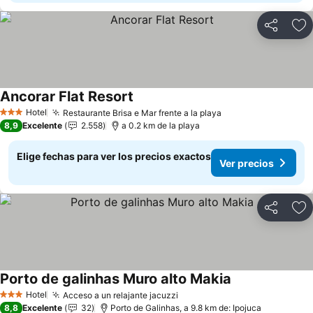
Compartir
Ag
Ancorar Flat Resort
Ver precios
Hotel
Restaurante Brisa e Mar frente a la playa
Ver precios
3 Estrellas
8,9
Excelente
2.558
a 0.2 km de la playa
Elige fechas para ver los precios exactos
Ver precios
Compartir
Ag
Porto de galinhas Muro alto Makia
Ver precios
Hotel
Acceso a un relajante jacuzzi
Ver precios
3 Estrellas
8,8
Excelente
32
Porto de Galinhas, a 9.8 km de: Ipojuca