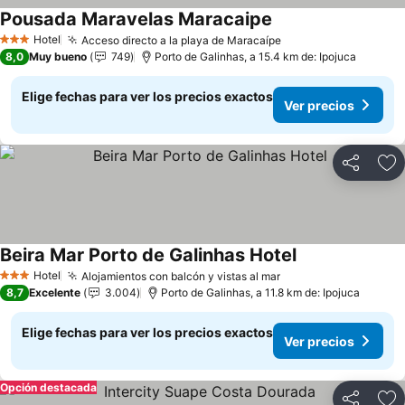
Pousada Maravelas Maracaipe
Ver precios
Hotel
Acceso directo a la playa de Maracaípe
Ver precios
3 Estrellas
8,0
Muy bueno
749
Porto de Galinhas, a 15.4 km de: Ipojuca
Elige fechas para ver los precios exactos
Ver precios
Compartir
Ag
Beira Mar Porto de Galinhas Hotel
Ver precios
Hotel
Alojamientos con balcón y vistas al mar
Ver precios
3 Estrellas
8,7
Excelente
3.004
Porto de Galinhas, a 11.8 km de: Ipojuca
Elige fechas para ver los precios exactos
Ver precios
Opción destacada