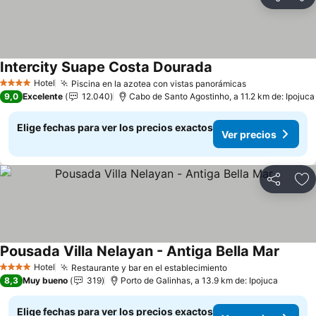
Compartir
Ag
Intercity Suape Costa Dourada
Ver precios
Hotel
Piscina en la azotea con vistas panorámicas
Ver precios
4 Estrellas
9,0
Excelente
12.040
Cabo de Santo Agostinho, a 11.2 km de: Ipojuca
Elige fechas para ver los precios exactos
Ver precios
Compartir
Ag
Pousada Villa Nelayan - Antiga Bella Mar
Ver pr
Hotel
Restaurante y bar en el establecimiento
Ver precios
4 Estrellas
8,3
Muy bueno
319
Porto de Galinhas, a 13.9 km de: Ipojuca
Elige fechas para ver los precios exactos