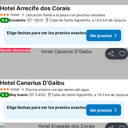
Hotel Arrecife dos Corais
Ver precios
Hotel
Ubicación frente a la playa con piscinas naturales
Ver precio
3 Estrellas
8,6
Excelente
1.603
Cabo de Santo Agostinho, a 14.0 km de: Ipojuca
Elige fechas para ver los precios exactos
Ver precios
Opción destacada
Compartir
Ag
Hotel Canarius D'Gaibu
Ver precios
Hotel
Piscina exterior con bar dentro del agua
Ver precios
3 Estrellas
8,3
Muy bueno
5.452
Cabo de Santo Agostinho, a 14.2 km de: Ipojuca
Elige fechas para ver los precios exactos
Ver precios