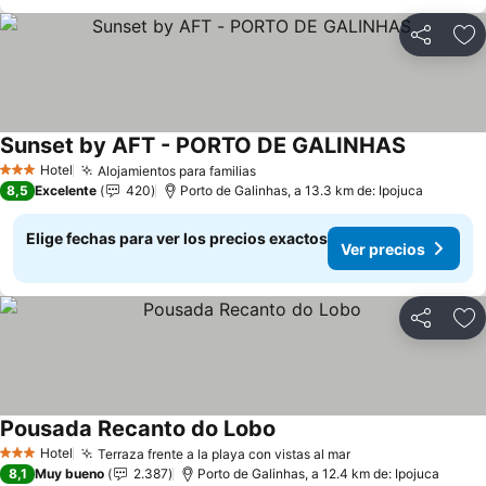
Compartir
Ag
Sunset by AFT - PORTO DE GALINHAS
Ver preci
Hotel
Alojamientos para familias
Ver precios
3 Estrellas
8,5
Excelente
420
Porto de Galinhas, a 13.3 km de: Ipojuca
Elige fechas para ver los precios exactos
Ver precios
Compartir
Ag
Pousada Recanto do Lobo
Ver precios
Hotel
Terraza frente a la playa con vistas al mar
Ver precios
3 Estrellas
8,1
Muy bueno
2.387
Porto de Galinhas, a 12.4 km de: Ipojuca