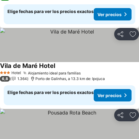
Elige fechas para ver los precios exactos
Ver precios
Compartir
Ag
Vila de Maré Hotel
Ver precios
Hotel
Alojamiento ideal para familias
Ver precios
3 Estrellas
6,8
1.364
Porto de Galinhas, a 13.3 km de: Ipojuca
Elige fechas para ver los precios exactos
Ver precios
Compartir
Ag