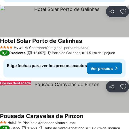
Compartir
Ag
Hotel Solar Porto de Galinhas
Ver precios
Hotel
Gastronomía regional pernambucana
Ver precios
4 Estrellas
9,3
Excelente
12.657
Porto de Galinhas, a 11.5 km de: Ipojuca
Elige fechas para ver los precios exactos
Ver precios
Opción destacada
Compartir
Ag
Pousada Caravelas de Pinzon
Ver precios
Hotel
Piscina exterior con vistas al mar
Ver precios
2 Estrellas
7,9
Bueno
1.827
Cabo de Santo Agostinho, a 13.7 km de: Ipojuca