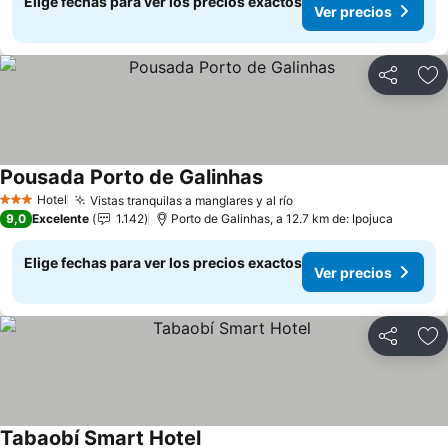
Elige fechas para ver los precios exactos
Ver precios
Compartir
Ag
Pousada Porto de Galinhas
Ver precios
Hotel
Vistas tranquilas a manglares y al río
Ver precios
3 Estrellas
9,0
Excelente
1.142
Porto de Galinhas, a 12.7 km de: Ipojuca
Elige fechas para ver los precios exactos
Ver precios
Compartir
Ag
Tabaobí Smart Hotel