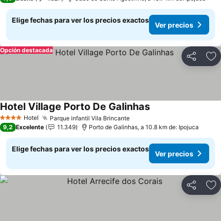
Elige fechas para ver los precios exactos
Ver precios
Opción destacada
Compartir
Ag
Hotel Village Porto De Galinhas
Ver precios
Hotel
Parque infantil Vila Brincante
Ver precios
4 Estrellas
9,2
Excelente
11.349
Porto de Galinhas, a 10.8 km de: Ipojuca
Elige fechas para ver los precios exactos
Ver precios
Compartir
Ag