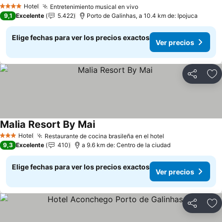
Ver precios
Hotel
Entretenimiento musical en vivo
Ver precios
4 Estrellas
9,1
Excelente
5.422
Porto de Galinhas, a 10.4 km de: Ipojuca
Elige fechas para ver los precios exactos
Ver precios
Compartir
Ag
Malia Resort By Mai
Ver precios
Hotel
Restaurante de cocina brasileña en el hotel
Ver precios
3 Estrellas
9,3
Excelente
410
a 9.6 km de: Centro de la ciudad
Elige fechas para ver los precios exactos
Ver precios
Compartir
Ag