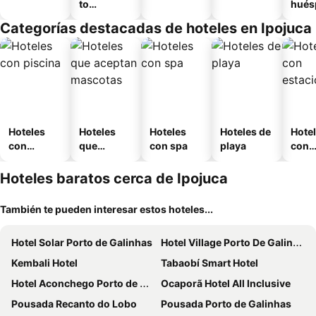
to
hués
amueblad
Categorías destacadas de hoteles en Ipojuca
o
Hoteles
Hoteles
Hoteles
Hoteles de
Hote
con
que
con spa
playa
con
piscina
aceptan
esta
mascotas
mien
Hoteles baratos cerca de Ipojuca
También te pueden interesar estos hoteles...
Hotel Solar Porto de Galinhas
Hotel Village Porto De Galinhas
Kembali Hotel
Tabaobí Smart Hotel
Hotel Aconchego Porto de Galinhas
Ocaporã Hotel All Inclusive
Pousada Recanto do Lobo
Pousada Porto de Galinhas