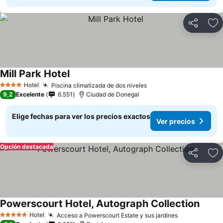
Compartir
Ag
Mill Park Hotel
Hotel
Piscina climatizada de dos niveles
4 Estrellas
9,2
Excelente
6.551
Ciudad de Donegal
Elige fechas para ver los precios exactos
Ver precios
Opción destacada
Compartir
Ag
Powerscourt Hotel, Autograph Collection
Hotel
Acceso a Powerscourt Estate y sus jardines
5 Estrellas