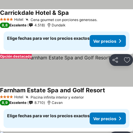
Carrickdale Hotel & Spa
Hotel
Cena gourmet con porciones generosas.
4 Estrellas
8,8
Excelente
4.518
Dundalk
Elige fechas para ver los precios exactos
Ver precios
Opción destacada
Compartir
Ag
Farnham Estate Spa and Golf Resort
Hotel
Piscina infinita interior y exterior
4 Estrellas
8,9
Excelente
8.710
Cavan
Elige fechas para ver los precios exactos
Ver precios