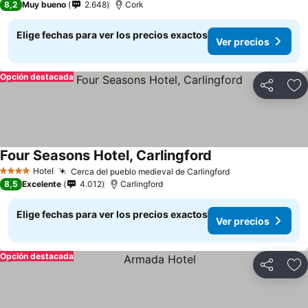
8,2
Muy bueno
2.648
Cork
Elige fechas para ver los precios exactos
Ver precios
Opción destacada
Compartir
Ag
Four Seasons Hotel, Carlingford
Hotel
Cerca del pueblo medieval de Carlingford
4 Estrellas
8,5
Excelente
4.012
Carlingford
Elige fechas para ver los precios exactos
Ver precios
Opción destacada
Compartir
Ag