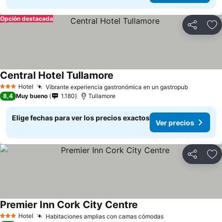
Opción destacada
Compartir
Ag
Central Hotel Tullamore
Hotel
Vibrante experiencia gastronómica en un gastropub
3 Estrellas
8,4
Muy bueno
1.180
Tullamore
Elige fechas para ver los precios exactos
Ver precios
Compartir
Ag
Premier Inn Cork City Centre
Hotel
Habitaciones amplias con camas cómodas
3 Estrellas