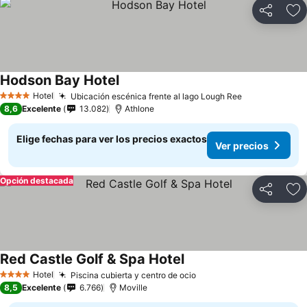
Compartir
Ag
Hodson Bay Hotel
Hotel
Ubicación escénica frente al lago Lough Ree
4 Estrellas
8,6
Excelente
13.082
Athlone
Elige fechas para ver los precios exactos
Ver precios
Opción destacada
Compartir
Ag
Red Castle Golf & Spa Hotel
Hotel
Piscina cubierta y centro de ocio
4 Estrellas
8,5
Excelente
6.766
Moville