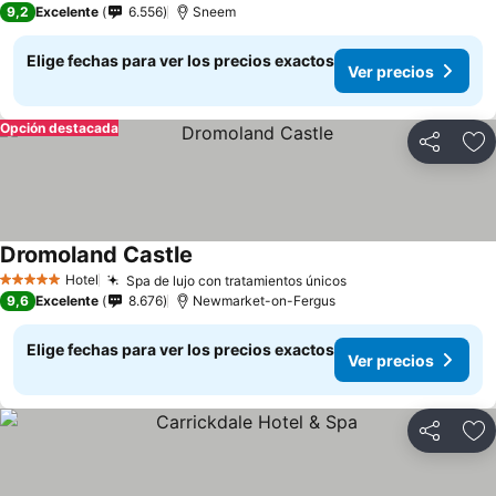
9,2
Excelente
6.556
Sneem
Elige fechas para ver los precios exactos
Ver precios
Opción destacada
Compartir
Ag
Dromoland Castle
Hotel
Spa de lujo con tratamientos únicos
5 Estrellas
9,6
Excelente
8.676
Newmarket-on-Fergus
Elige fechas para ver los precios exactos
Ver precios
Compartir
Ag