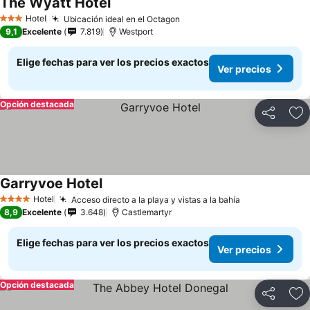
The Wyatt Hotel
Hotel
Ubicación ideal en el Octagon
3 Estrellas
9,1
Excelente
7.819
Westport
Elige fechas para ver los precios exactos
Ver precios
Opción destacada
Compartir
Ag
Garryvoe Hotel
Hotel
Acceso directo a la playa y vistas a la bahía
4 Estrellas
8,9
Excelente
3.648
Castlemartyr
Elige fechas para ver los precios exactos
Ver precios
Opción destacada
Compartir
Ag