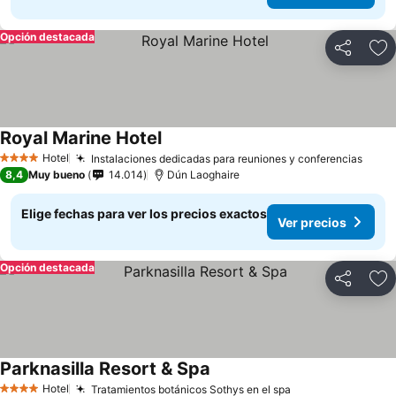
Opción destacada
Compartir
Ag
Royal Marine Hotel
Hotel
Instalaciones dedicadas para reuniones y conferencias
4 Estrellas
8,4
Muy bueno
14.014
Dún Laoghaire
Elige fechas para ver los precios exactos
Ver precios
Opción destacada
Compartir
Ag
Parknasilla Resort & Spa
Hotel
Tratamientos botánicos Sothys en el spa
4 Estrellas