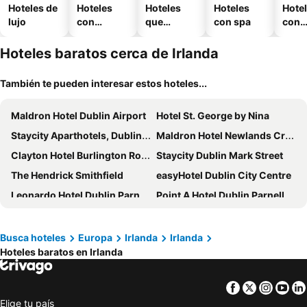
Hoteles de
Hoteles
Hoteles
Hoteles
Hote
lujo
con
que
con spa
con
piscina
aceptan
esta
mascotas
mien
Hoteles baratos cerca de Irlanda
También te pueden interesar estos hoteles...
Maldron Hotel Dublin Airport
Hotel St. George by Nina
Staycity Aparthotels, Dublin, City Centre
Maldron Hotel Newlands Cross
Clayton Hotel Burlington Road
Staycity Dublin Mark Street
The Hendrick Smithfield
easyHotel Dublin City Centre
Leonardo Hotel Dublin Parnell Street
Point A Hotel Dublin Parnell Street
Ruby Molly Hotel Dublin
Academy Plaza Hotel
Holiday Inn Express Dublin City Centre By Ihg
Maldron Hotel Parnell Square
Busca hoteles
Europa
Irlanda
Irlanda
Hoteles baratos en Irlanda
Maldron Hotel Pearse Street
The River Lee Hotel
Dublin Skylon Hotel
Clayton Hotel Cardiff Lane
Facebook
Twitter
Insta
Yo
Iveagh Garden Hotel
Hotel Riu Plaza The Gresham Dublin
Elige tu país