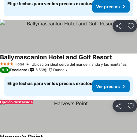
Elige fechas para ver los precios exactos
Ver precios
Compartir
Ag
Ballymascanlon Hotel and Golf Resort
Hotel
Ubicación ideal cerca del mar de Irlanda y las montañas
4 Estrellas
9,0
Excelente
5.568
Dundalk
Elige fechas para ver los precios exactos
Ver precios
Opción destacada
Compartir
Ag