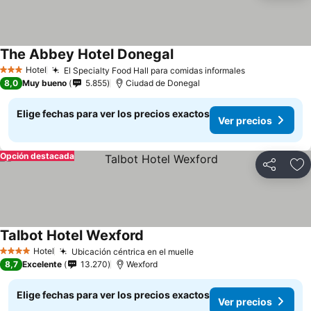
The Abbey Hotel Donegal
Hotel
El Specialty Food Hall para comidas informales
3 Estrellas
8,0
Muy bueno
5.855
Ciudad de Donegal
Elige fechas para ver los precios exactos
Ver precios
Opción destacada
Compartir
Ag
Talbot Hotel Wexford
Hotel
Ubicación céntrica en el muelle
4 Estrellas
8,7
Excelente
13.270
Wexford
Elige fechas para ver los precios exactos
Ver precios