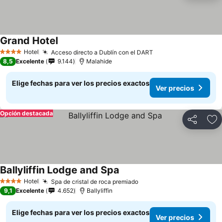
Grand Hotel
Hotel
Acceso directo a Dublín con el DART
4 Estrellas
8,5
Excelente
9.144
Malahide
Elige fechas para ver los precios exactos
Ver precios
Opción destacada
Compartir
Ag
Ballyliffin Lodge and Spa
Hotel
Spa de cristal de roca premiado
4 Estrellas
9,1
Excelente
4.652
Ballyliffin
Elige fechas para ver los precios exactos
Ver precios