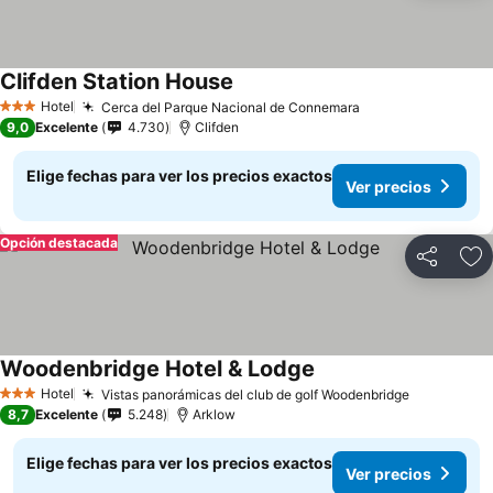
Clifden Station House
Hotel
Cerca del Parque Nacional de Connemara
3 Estrellas
9,0
Excelente
4.730
Clifden
Elige fechas para ver los precios exactos
Ver precios
Opción destacada
Compartir
Ag
Woodenbridge Hotel & Lodge
Hotel
Vistas panorámicas del club de golf Woodenbridge
3 Estrellas
8,7
Excelente
5.248
Arklow
Elige fechas para ver los precios exactos
Ver precios