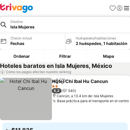
Favoritos
Iniciar 
Me
Destino
Isla Mujeres
Check-in/out
Huéspedes/habitaciones
Fechas
2 huéspedes, 1 habitación
Ordenar
Filtrar
Mapa
Hoteles baratos en Isla Mujeres, México
Cómo los pagos afectan nuestro ranking
Hotel Chi Ibal Hu Cancun
Compartir
Agregar a favoritos
V
2 Estrellas
5,2
540
Cancún, a 13.4 km de: Isla Mujeres
Base práctica para el transporte en el centro