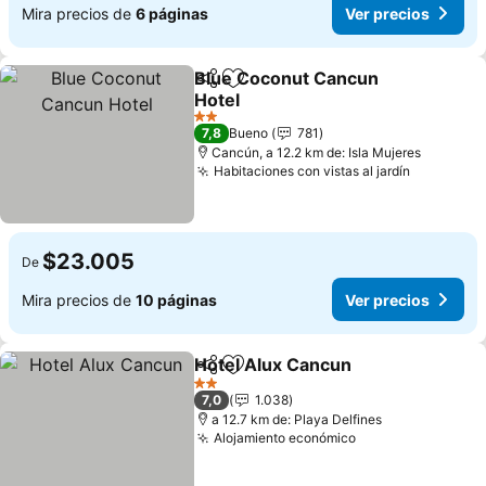
Mira precios de
6 páginas
Ver precios
Blue Coconut Cancun
Compartir
Agregar a favoritos
Hotel
Ver precios
2 Estrellas
7,8
Bueno
781
Cancún, a 12.2 km de: Isla Mujeres
Habitaciones con vistas al jardín
Ver preci
$23.005
De
Mira precios de
10 páginas
Ver precios
Hotel Alux Cancun
Compartir
Agregar a favoritos
Ver pre
2 Estrellas
7,0
1.038
a 12.7 km de: Playa Delfines
Alojamiento económico
Ver precios