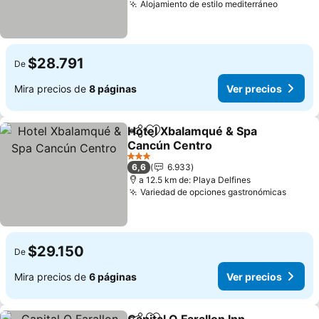
Alojamiento de estilo mediterráneo
Ver pre
$28.791
De
Mira precios de
8 páginas
Ver precios
Hotel Xbalamqué & Spa
Compartir
Agregar a favoritos
Cancún Centro
Ver precios
3 Estrellas
6,6
6.933
a 12.5 km de: Playa Delfines
Variedad de opciones gastronómicas
Ver p
$29.150
De
Mira precios de
6 páginas
Ver precios