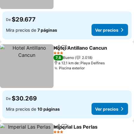
$29.677
De
Mira precios de
7 páginas
Ver precios
Hotel Antillano Cancun
Compartir
Agregar a favoritos
Ver
3 Estrellas
7,8
Bueno
2.018
a 12.1 km de: Playa Delfines
Piscina exterior
Ver precios
$30.269
De
Mira precios de
10 páginas
Ver precios
Imperial Las Perlas
Compartir
Agregar a favoritos
Ver pre