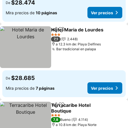
$28.474
De
Mira precios de
10 páginas
Ver precios
Hotel Maria de Lourdes
Compartir
Agregar a favoritos
Ve
3 Estrellas
7,1
2.448
a 12.3 km de: Playa Delfines
Bar tradicional en palapa
Ver precios
$28.685
De
Mira precios de
7 páginas
Ver precios
Terracaribe Hotel
Compartir
Agregar a favoritos
Boutique
Ver precios
3 Estrellas
7,8
Bueno
4.114
a 10.8 km de: Playa Norte