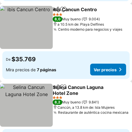
ibis Cancun Centro
Compartir
Agregar a favoritos
Ver pre
3 Estrellas
8,0
Muy bueno
9.004
a 10.5 km de: Playa Delfines
Centro moderno para negocios y viajes
Ver 
$35.769
De
Mira precios de
7 páginas
Ver precios
Selina Cancun Laguna
Compartir
Agregar a favoritos
Hotel Zone
Ver precios
3 Estrellas
8,2
Muy bueno
9.841
Cancún, a 13.8 km de: Isla Mujeres
Restaurante de auténtica cocina mexicana
V