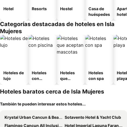
Hotel
Resorts
Hostel
Casa de
Apar
huéspedes
hotel
Categorías destacadas de hoteles en Isla
Mujeres
Hoteles de
Hoteles
Hoteles
Hoteles
Hotel
lujo
con
que
con spa
play
piscina
aceptan
mascotas
Hoteles baratos cerca de Isla Mujeres
También te pueden interesar estos hoteles...
Krystal Urban Cancun & Beach Club
Sotavento Hotel & Yacht Club
Flamingo Cancun All Inclusive
Hotel Imperial Laguna Faranda Cancún