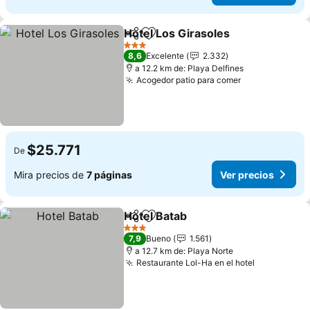
Hotel Los Girasoles
Compartir
Agregar a favoritos
Ver pr
3 Estrellas
8,6
Excelente
2.332
a 12.2 km de: Playa Delfines
Acogedor patio para comer
Ver precios
$25.771
De
Mira precios de
7 páginas
Ver precios
Hotel Batab
Compartir
Agregar a favoritos
Ver precios
3 Estrellas
7,9
Bueno
1.561
a 12.7 km de: Playa Norte
Restaurante Lol-Ha en el hotel
Ver precio