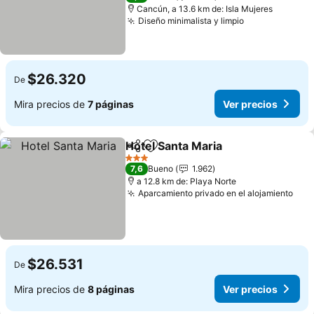
Cancún, a 13.6 km de: Isla Mujeres
Diseño minimalista y limpio
Ver precios
$26.320
De
Mira precios de
7 páginas
Ver precios
Hotel Santa Maria
Compartir
Agregar a favoritos
Ver prec
3 Estrellas
7,6
Bueno
1.962
a 12.8 km de: Playa Norte
Aparcamiento privado en el alojamiento
Ver
$26.531
De
Mira precios de
8 páginas
Ver precios