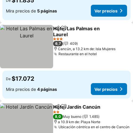
$11.835
De
Mira precios de
5 páginas
Ver precios
Hotel Las Palmas en
Compartir
Agregar a favoritos
Laurel
Ver precios
3 Estrellas
6,7
409
Cancún, a 13.2 km de: Isla Mujeres
Restaurante en el hotel
Ver precios
$17.072
De
Mira precios de
4 páginas
Ver precios
Hotel Jardín Cancún
Compartir
Agregar a favoritos
Ver p
2 Estrellas
8,0
Muy bueno
1.485
a 10.9 km de: Playa Norte
Ubicación céntrica en el centro de Cancún
V