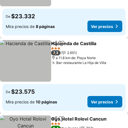
$23.332
De
Mira precios de
8 páginas
Ver precios
Hacienda de Castilla
Compartir
Agregar a favoritos
Ver pr
3 Estrellas
7,3
2.651
a 11.8 km de: Playa Norte
Bar-restaurante La Hija de Villa
Ver preci
$23.575
De
Mira precios de
10 páginas
Ver precios
Oyo Hotel Rolovi Cancun
Compartir
Agregar a favoritos
V
3 Estrellas