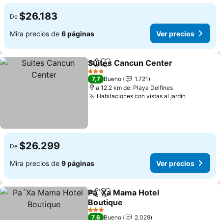
$26.183
De
Mira precios de
6 páginas
Ver precios
Suites Cancun Center
Compartir
Agregar a favoritos
Ver 
3 Estrellas
7,7
Bueno
1.721
a 12.2 km de: Playa Delfines
Habitaciones con vistas al jardín
Ver preci
$26.299
De
Mira precios de
9 páginas
Ver precios
Pa´Xa Mama Hotel
Compartir
Agregar a favoritos
Boutique
Ver precios
3 Estrellas
7,6
Bueno
2.029