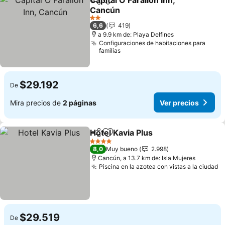
Capital O Farallon Inn,
Compartir
Agregar a favoritos
Cancún
Ver precios
2 Estrellas
6,6
419
a 9.9 km de: Playa Delfines
Configuraciones de habitaciones para
familias
$29.192
De
Mira precios de
2 páginas
Ver precios
Hotel Kavia Plus
Compartir
Agregar a favoritos
Ver precio
4 Estrellas
8,0
Muy bueno
2.998
Cancún, a 13.7 km de: Isla Mujeres
Piscina en la azotea con vistas a la ciudad
V
$29.519
De