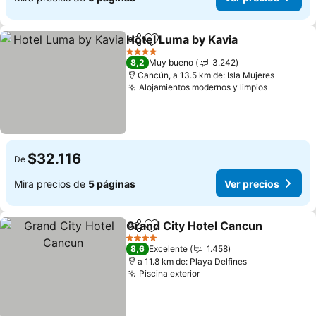
Hotel Luma by Kavia
Compartir
Agregar a favoritos
Ver pr
4 Estrellas
8,2
Muy bueno
3.242
Cancún, a 13.5 km de: Isla Mujeres
Alojamientos modernos y limpios
Ver prec
$32.116
De
Mira precios de
5 páginas
Ver precios
Grand City Hotel Cancun
Compartir
Agregar a favoritos
V
4 Estrellas
8,6
Excelente
1.458
a 11.8 km de: Playa Delfines
Piscina exterior
Ver precios