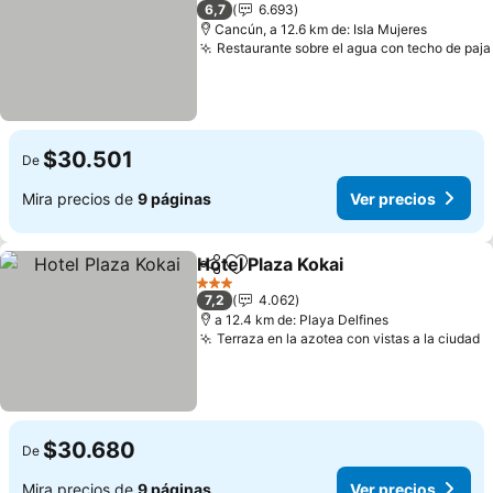
3 Estrellas
6,7
6.693
Cancún, a 12.6 km de: Isla Mujeres
Restaurante sobre el agua con techo de paja
$30.501
De
Mira precios de
9 páginas
Ver precios
Hotel Plaza Kokai
Compartir
Agregar a favoritos
Ver preci
3 Estrellas
7,2
4.062
a 12.4 km de: Playa Delfines
Terraza en la azotea con vistas a la ciudad
V
$30.680
De
Mira precios de
9 páginas
Ver precios