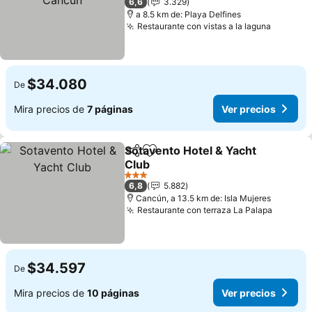
6,6
3.329
a 8.5 km de: Playa Delfines
Restaurante con vistas a la laguna
Ver pre
$34.080
De
Mira precios de
7 páginas
Ver precios
Sotavento Hotel & Yacht
Compartir
Agregar a favoritos
Club
Ver precios
3 Estrellas
6,8
5.882
Cancún, a 13.5 km de: Isla Mujeres
Restaurante con terraza La Palapa
Ver pre
$34.597
De
Mira precios de
10 páginas
Ver precios