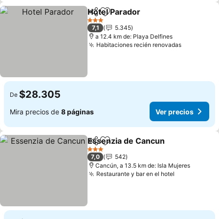
Hotel Parador
Compartir
Agregar a favoritos
Ver precios
3 Estrellas
7,1
5.345
a 12.4 km de: Playa Delfines
Habitaciones recién renovadas
Ver preci
$28.305
De
Mira precios de
8 páginas
Ver precios
Essenzia de Cancun
Compartir
Agregar a favoritos
Ver pr
3 Estrellas
7,0
542
Cancún, a 13.5 km de: Isla Mujeres
Restaurante y bar en el hotel
Ver precios