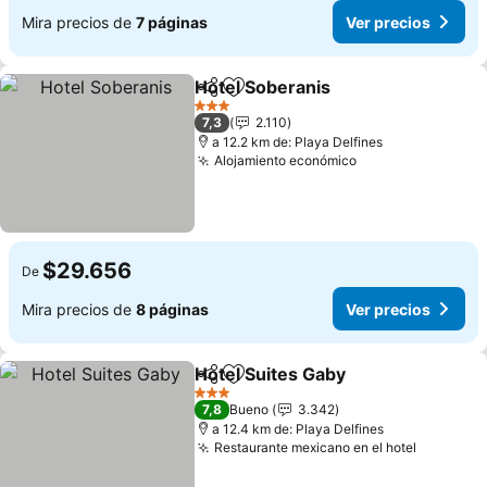
Mira precios de
7 páginas
Ver precios
Hotel Soberanis
Compartir
Agregar a favoritos
Ver precio
3 Estrellas
7,3
2.110
a 12.2 km de: Playa Delfines
Alojamiento económico
Ver precios
$29.656
De
Mira precios de
8 páginas
Ver precios
Hotel Suites Gaby
Compartir
Agregar a favoritos
Ver prec
3 Estrellas
7,8
Bueno
3.342
a 12.4 km de: Playa Delfines
Restaurante mexicano en el hotel
Ver prec