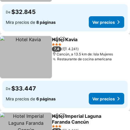
$32.845
De
Mira precios de
8 páginas
Ver precios
Hotel Kavia
Compartir
Agregar a favoritos
Ver precios
3 Estrellas
7,4
4.241
Cancún, a 13.5 km de: Isla Mujeres
Restaurante de cocina americana
Ver prec
$33.447
De
Mira precios de
6 páginas
Ver precios
Hotel Imperial Laguna
Compartir
Agregar a favoritos
Faranda Cancún
Ver precios
3 Estrellas