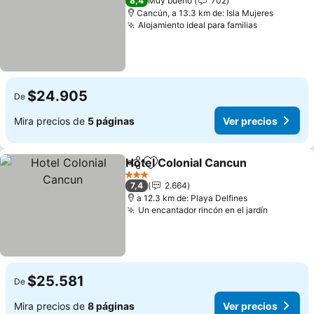
8,4
Muy bueno
702
Cancún, a 13.3 km de: Isla Mujeres
Alojamiento ideal para familias
Ver precio
$24.905
De
Mira precios de
5 páginas
Ver precios
Hotel Colonial Cancun
Compartir
Agregar a favoritos
Ver 
3 Estrellas
7,4
2.664
a 12.3 km de: Playa Delfines
Un encantador rincón en el jardín
Ver prec
$25.581
De
Mira precios de
8 páginas
Ver precios