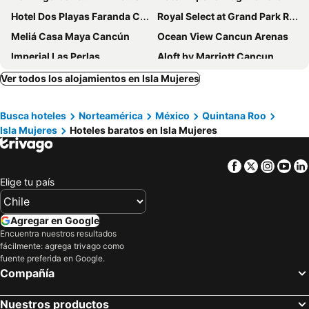
Hotel Dos Playas Faranda Cancún
Royal Select at Grand Park Royal Cancún - All Inclusive - Adults Only
Meliá Casa Maya Cancún
Ocean View Cancun Arenas
Imperial Las Perlas
Aloft by Marriott Cancun
Hotel Chi Ibal Hu Cancun
Aquamarina Beach Hotel
Ver todos los alojamientos en Isla Mujeres
Temptation Cancun Resort - All Inclusive - Adults Only
Selina Cancun Downtown
Busca hoteles
Norteamérica
México
Quintana Roo
Oh! Cancun The Urban Oasis & Beach Club
ibis Cancun Centro
Isla Mujeres
Hoteles baratos en Isla Mujeres
Sunset Marina Resort & Yacht Club
Beachscape Kin Ha Villas & Suites
Hotel Calypso Cancun
Adhara Hacienda Cancun
Facebook
Twitter
Insta
Yo
Four Points by Sheraton Cancun Centro
Hotel Caribe Internacional Cancun
Elige tu país
Eco-hotel El Rey del Caribe
Hotel Plaza Caribe
Mex Hoteles
Renaissance Cancun Resort & Marina
Agregar en Google
Encuentra nuestros resultados
Devossion By Live Aqua Celebration Resort & Spa Isla Mujeres
Canopy by Hilton Cancun La Isla
fácilmente: agrega trivago como
Wyndham Garden Cancun Downtown
Ocean Dream Cancun
fuente preferida en Google.
Compañía
Ixchel Beach Hotel
Hotel Posada del Mar
Hotel y Museo Casa Turquesa
Mex Hoteles
Nuestros productos