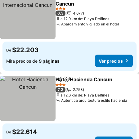
Compartir
Agregar a favoritos
Cancun
Ver precios
3 Estrellas
6,3
4.677
a 12.9 km de: Playa Delfines
Aparcamiento vigilado en el hotel
Ver prec
$22.203
De
Mira precios de
9 páginas
Ver precios
Hotel Hacienda Cancun
Compartir
Agregar a favoritos
Ve
3 Estrellas
7,2
2.753
a 12.6 km de: Playa Delfines
Auténtica arquitectura estilo hacienda
Ver 
$22.614
De