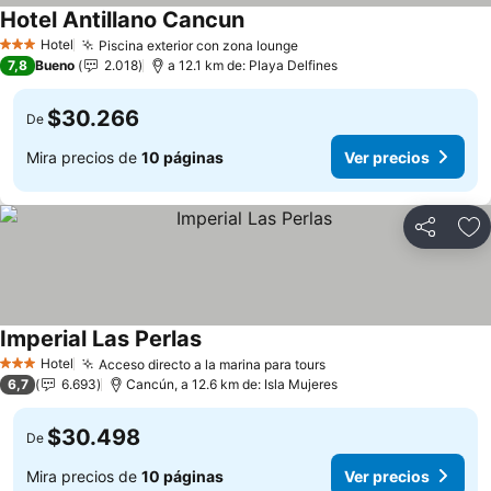
Hotel Antillano Cancun
Hotel
Piscina exterior con zona lounge
3 Estrellas
7,8
Bueno
2.018
a 12.1 km de: Playa Delfines
$30.266
De
Mira precios de
10 páginas
Ver precios
Compartir
Ag
Imperial Las Perlas
Hotel
Acceso directo a la marina para tours
3 Estrellas
6,7
6.693
Cancún, a 12.6 km de: Isla Mujeres
$30.498
De
Mira precios de
10 páginas
Ver precios