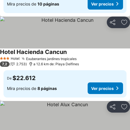
Mira precios de
10 páginas
Ver precios
Compartir
Ag
Hotel Hacienda Cancun
Hotel
Exuberantes jardines tropicales
3 Estrellas
7,2
2.753
a 12.6 km de: Playa Delfines
$22.612
De
Mira precios de
8 páginas
Ver precios
Compartir
Ag