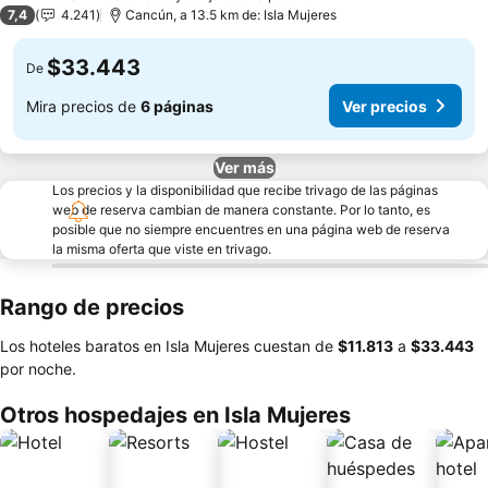
3 Estrellas
7,4
4.241
Cancún, a 13.5 km de: Isla Mujeres
$33.443
De
Mira precios de
6 páginas
Ver precios
Ver más
Los precios y la disponibilidad que recibe trivago de las páginas
web de reserva cambian de manera constante. Por lo tanto, es
posible que no siempre encuentres en una página web de reserva
la misma oferta que viste en trivago.
Rango de precios
Los hoteles baratos en Isla Mujeres cuestan de
‎$11.813
a
‎$33.443
por noche.
Otros hospedajes en Isla Mujeres