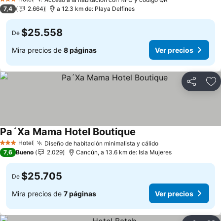
3 Estrellas
7,4
2.664
a 12.3 km de: Playa Delfines
$25.558
De
Mira precios de
8 páginas
Ver precios
Compartir
Ag
Pa´Xa Mama Hotel Boutique
Hotel
Diseño de habitación minimalista y cálido
3 Estrellas
7,6
Bueno
2.029
Cancún, a 13.6 km de: Isla Mujeres
$25.705
De
Mira precios de
7 páginas
Ver precios