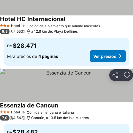
Hotel HC Internacional
Hotel
Opción de alojamiento que admite mascotas
3 Estrellas
6,8
553
a 12.8 km de: Playa Delfines
$28.471
De
Mira precios de
4 páginas
Ver precios
Compartir
Ag
Essenzia de Cancun
Hotel
Comida americana e italiana
3 Estrellas
7,0
542
Cancún, a 13.5 km de: Isla Mujeres
$28.482
De