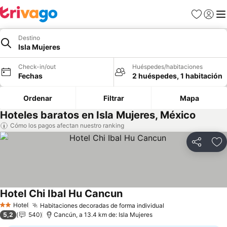
Favoritos
Iniciar 
Me
Destino
Isla Mujeres
Check-in/out
Huéspedes/habitaciones
Fechas
2 huéspedes, 1 habitación
Ordenar
Filtrar
Mapa
Hoteles baratos en Isla Mujeres, México
Cómo los pagos afectan nuestro ranking
Compartir
Ag
Hotel Chi Ibal Hu Cancun
Hotel
Habitaciones decoradas de forma individual
2 Estrellas
5,2
540
Cancún, a 13.4 km de: Isla Mujeres