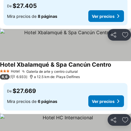
$27.405
De
Mira precios de
8 páginas
Ver precios
Compartir
Ag
Hotel Xbalamqué & Spa Cancún Centro
Hotel
Galería de arte y centro cultural
3 Estrellas
6,6
6.933
a 12.5 km de: Playa Delfines
$27.669
De
Mira precios de
6 páginas
Ver precios
Compartir
Ag