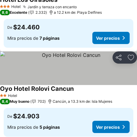
Hotel
Jardín y terraza con encanto
3 Estrellas
8,6
Excelente
2.332
a 12.2 km de: Playa Delfines
$24.460
De
Mira precios de
7 páginas
Ver precios
Compartir
Ag
Oyo Hotel Rolovi Cancun
Hotel
2 Estrellas
8,4
Muy bueno
702
Cancún, a 13.3 km de: Isla Mujeres
$24.903
De
Mira precios de
5 páginas
Ver precios