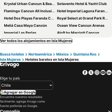
Krystal Urban Cancun & Beach Club
Sotavento Hotel & Yacht Club
Flamingo Cancun All Inclusive
Hotel Imperial Laguna Faranda Cancún
Hotel Dos Playas Faranda Cancún
Royal Select at Grand Park Royal Cancún - All Inclusive - Adults Only
Meliá Casa Maya Cancún
Ocean View Cancun Arenas
Imperial Las Perlas
Aloft by Marriott Cancun
Hotel Chi Ibal Hu Cancun
Aquamarina Beach Hotel
Ver todos los alojamientos en Isla Mujeres
Temptation Cancun Resort - All Inclusive - Adults Only
Selina Cancun Downtown
Busca hoteles
Norteamérica
México
Quintana Roo
Oh! Cancun The Urban Oasis & Beach Club
ibis Cancun Centro
Isla Mujeres
Hoteles baratos en Isla Mujeres
Sunset Marina Resort & Yacht Club
Beachscape Kin Ha Villas & Suites
Hotel Calypso Cancun
Adhara Hacienda Cancun
Facebook
Twitter
Insta
Yo
Four Points by Sheraton Cancun Centro
Hotel Caribe Internacional Cancun
Elige tu país
Eco-hotel El Rey del Caribe
Hotel Plaza Caribe
Mex Hoteles
Renaissance Cancun Resort & Marina
Agregar en Google
Encuentra nuestros resultados
Izla Hotel by Fiesta Americana, Isla Mujeres
Canopy by Hilton Cancun La Isla
fácilmente: agrega trivago como
Wyndham Garden Cancun Downtown
Ocean Dream Cancun
fuente preferida en Google.
Compañía