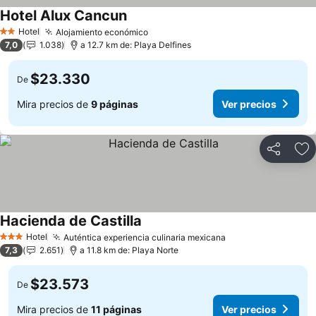
Hotel Alux Cancun
Hotel
Alojamiento económico
2 Estrellas
7,0
1.038
a 12.7 km de: Playa Delfines
$23.330
De
Mira precios de
9 páginas
Ver precios
Compartir
Ag
Hacienda de Castilla
Hotel
Auténtica experiencia culinaria mexicana
3 Estrellas
7,3
2.651
a 11.8 km de: Playa Norte
$23.573
De
Mira precios de
11 páginas
Ver precios