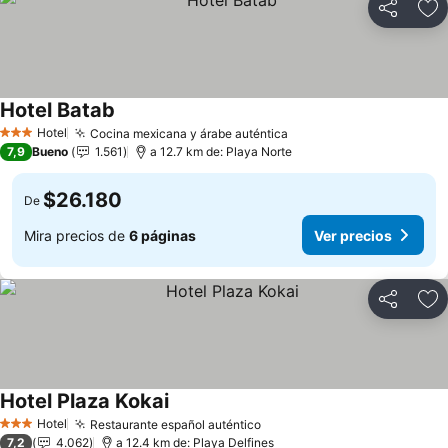
Compartir
Ag
Hotel Batab
Hotel
Cocina mexicana y árabe auténtica
3 Estrellas
7,9
Bueno
1.561
a 12.7 km de: Playa Norte
$26.180
De
Mira precios de
6 páginas
Ver precios
Compartir
Ag
Hotel Plaza Kokai
Hotel
Restaurante español auténtico
3 Estrellas
7,2
4.062
a 12.4 km de: Playa Delfines