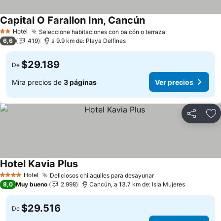
Capital O Farallon Inn, Cancún
Hotel
Seleccione habitaciones con balcón o terraza
2 Estrellas
6,6
419
a 9.9 km de: Playa Delfines
$29.189
De
Mira precios de
3 páginas
Ver precios
Compartir
Ag
Hotel Kavia Plus
Hotel
Deliciosos chilaquiles para desayunar
4 Estrellas
8,0
Muy bueno
2.998
Cancún, a 13.7 km de: Isla Mujeres
$29.516
De