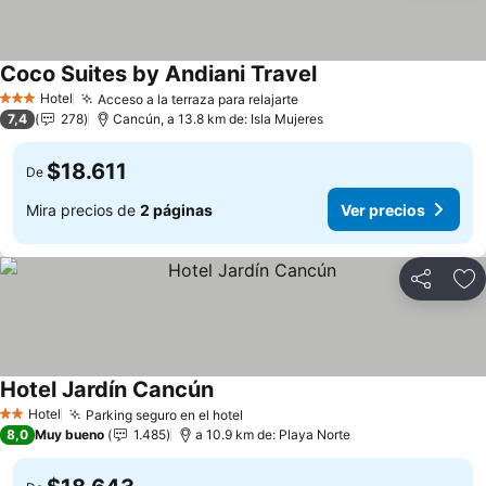
Coco Suites by Andiani Travel
Hotel
Acceso a la terraza para relajarte
3 Estrellas
7,4
278
Cancún, a 13.8 km de: Isla Mujeres
$18.611
De
Mira precios de
2 páginas
Ver precios
Compartir
Ag
Hotel Jardín Cancún
Hotel
Parking seguro en el hotel
2 Estrellas
8,0
Muy bueno
1.485
a 10.9 km de: Playa Norte