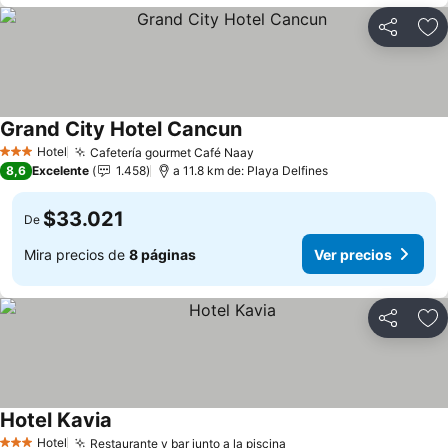
Compartir
Ag
Grand City Hotel Cancun
Hotel
Cafetería gourmet Café Naay
3 Estrellas
8,6
Excelente
1.458
a 11.8 km de: Playa Delfines
$33.021
De
Mira precios de
8 páginas
Ver precios
Compartir
Ag
Hotel Kavia
Hotel
Restaurante y bar junto a la piscina