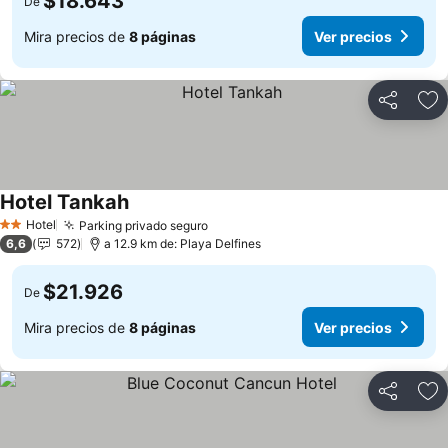
$18.643
De
Mira precios de
8 páginas
Ver precios
Compartir
Ag
Hotel Tankah
Hotel
Parking privado seguro
2 Estrellas
6,6
572
a 12.9 km de: Playa Delfines
$21.926
De
Mira precios de
8 páginas
Ver precios
Compartir
Ag