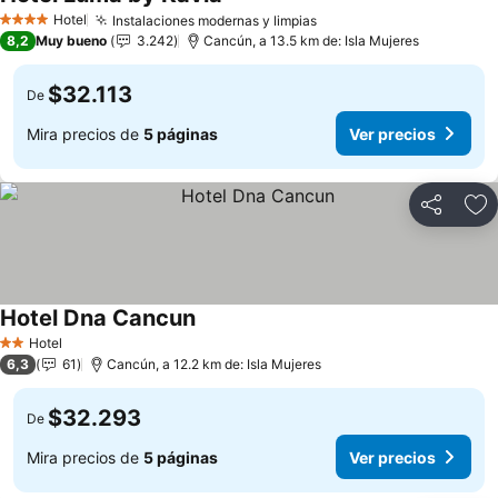
Hotel
Instalaciones modernas y limpias
4 Estrellas
8,2
Muy bueno
3.242
Cancún, a 13.5 km de: Isla Mujeres
$32.113
De
Mira precios de
5 páginas
Ver precios
Compartir
Ag
Hotel Dna Cancun
Hotel
2 Estrellas
6,3
61
Cancún, a 12.2 km de: Isla Mujeres
$32.293
De
Mira precios de
5 páginas
Ver precios