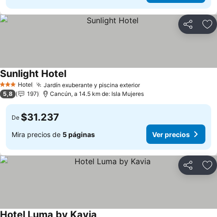
Compartir
Ag
Sunlight Hotel
Hotel
Jardín exuberante y piscina exterior
3 Estrellas
5,8
197
Cancún, a 14.5 km de: Isla Mujeres
$31.237
De
Mira precios de
5 páginas
Ver precios
Compartir
Ag
Hotel Luma by Kavia