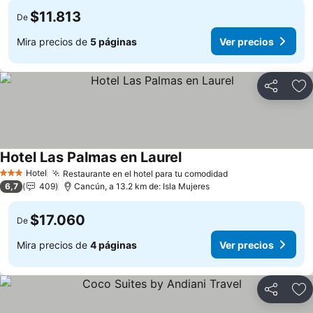
$11.813
De
Mira precios de
5 páginas
Ver precios
Compartir
Ag
Hotel Las Palmas en Laurel
Hotel
Restaurante en el hotel para tu comodidad
3 Estrellas
6,7
409
Cancún, a 13.2 km de: Isla Mujeres
$17.060
De
Mira precios de
4 páginas
Ver precios
Compartir
Ag