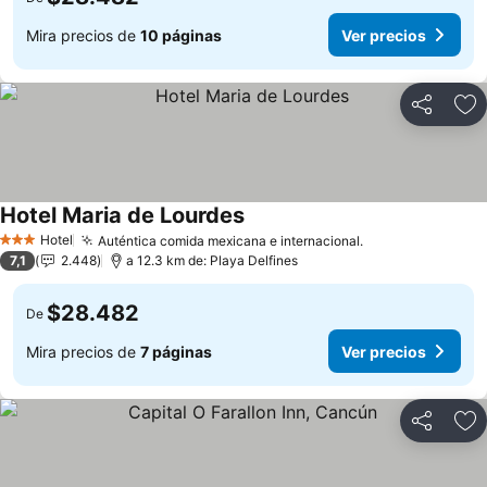
Mira precios de
10 páginas
Ver precios
Compartir
Ag
Hotel Maria de Lourdes
Hotel
Auténtica comida mexicana e internacional.
3 Estrellas
7,1
2.448
a 12.3 km de: Playa Delfines
$28.482
De
Mira precios de
7 páginas
Ver precios
Compartir
Ag