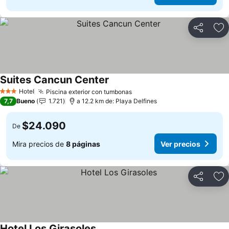
Compartir
Ag
Suites Cancun Center
Hotel
Piscina exterior con tumbonas
3 Estrellas
7,7
Bueno
1.721
a 12.2 km de: Playa Delfines
$24.090
De
Mira precios de
8 páginas
Ver precios
Compartir
Ag
Hotel Los Girasoles