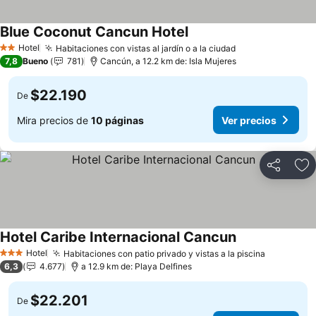
Blue Coconut Cancun Hotel
Hotel
Habitaciones con vistas al jardín o a la ciudad
2 Estrellas
7,8
Bueno
781
Cancún, a 12.2 km de: Isla Mujeres
$22.190
De
Mira precios de
10 páginas
Ver precios
Compartir
Ag
Hotel Caribe Internacional Cancun
Hotel
Habitaciones con patio privado y vistas a la piscina
3 Estrellas
6,3
4.677
a 12.9 km de: Playa Delfines
$22.201
De