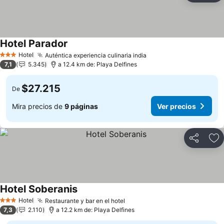
Hotel Parador
Hotel
Auténtica experiencia culinaria india
3 Estrellas
7,1
5.345
a 12.4 km de: Playa Delfines
$27.215
De
Mira precios de
9 páginas
Ver precios
Compartir
Ag
Hotel Soberanis
Hotel
Restaurante y bar en el hotel
3 Estrellas
7,3
2.110
a 12.2 km de: Playa Delfines