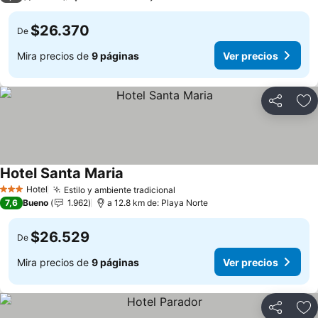
$26.370
De
Mira precios de
9 páginas
Ver precios
Compartir
Ag
Hotel Santa Maria
Hotel
Estilo y ambiente tradicional
3 Estrellas
7,6
Bueno
1.962
a 12.8 km de: Playa Norte
$26.529
De
Mira precios de
9 páginas
Ver precios
Compartir
Ag