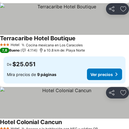
Compartir
Ag
Terracaribe Hotel Boutique
Hotel
Cocina mexicana en Los Caracoles
3 Estrellas
7,8
Bueno
4.114
a 10.8 km de: Playa Norte
$25.051
De
Mira precios de
9 páginas
Ver precios
Compartir
Ag
Hotel Colonial Cancun
Hotel
Acceso a la habitación con NFC y código QR