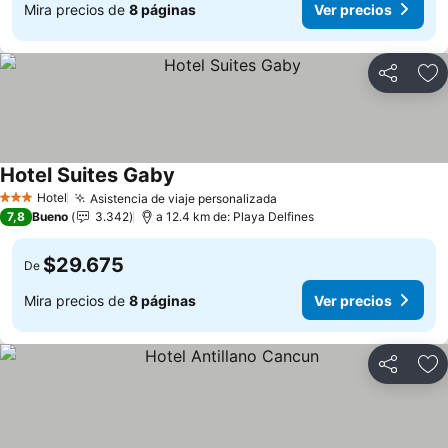
Mira precios de
8 páginas
Ver precios
Compartir
Ag
Hotel Suites Gaby
Hotel
Asistencia de viaje personalizada
3 Estrellas
7,8
Bueno
3.342
a 12.4 km de: Playa Delfines
$29.675
De
Mira precios de
8 páginas
Ver precios
Compartir
Ag