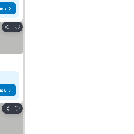
ios
Agregar a favoritos
Compartir
ios
Agregar a favoritos
Compartir