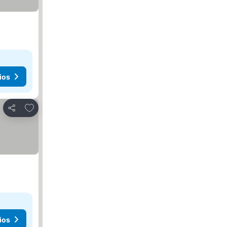
ios
Agregar a favoritos
Compartir
ios