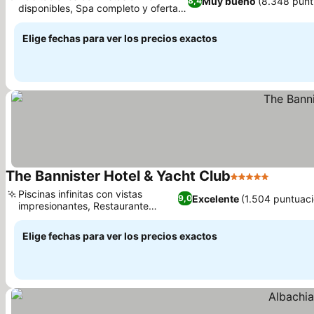
Muy bueno
(8.348 punt
8,4
disponibles, Spa completo y ofertas
de bienestar
Elige fechas para ver los precios exactos
The Bannister Hotel & Yacht Club
5 Estrellas
Piscinas infinitas con vistas
Excelente
(1.504 puntuac
9,0
impresionantes, Restaurante
italiano Regata
Elige fechas para ver los precios exactos