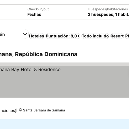
Check-in/out
Huéspedes/habitaciones
Fechas
2 huéspedes, 1 habit
ión
Hoteles
Puntuación: 8,0+
Todo incluido
Resort
P
amana, República Dominicana
rellas
uaciones)
Santa Barbara de Samana