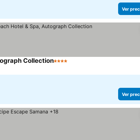
Ver prec
ograph Collection
4 Estrellas
Ver prec