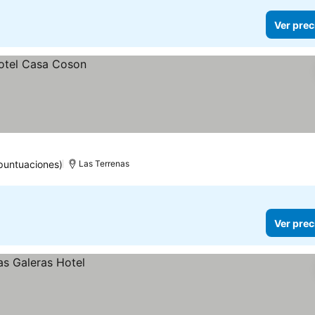
Ver prec
 puntuaciones)
Las Terrenas
Ver prec