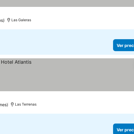
es)
Las Galeras
Ver prec
nes)
Las Terrenas
Ver prec