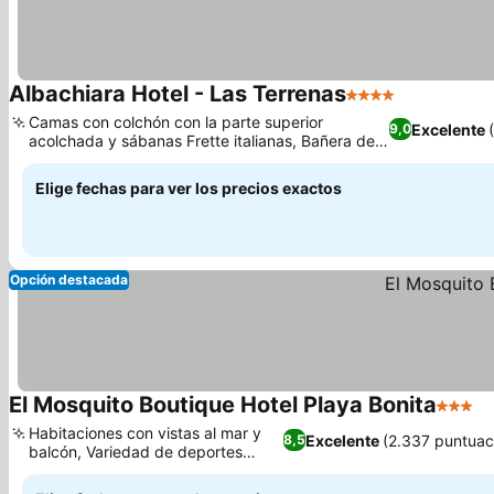
Albachiara Hotel - Las Terrenas
4 Estrellas
Camas con colchón con la parte superior
Excelente
9,0
acolchada y sábanas Frette italianas, Bañera de
hidromasaje en algunas habitaciones
Elige fechas para ver los precios exactos
Opción destacada
El Mosquito Boutique Hotel Playa Bonita
3 Estre
Habitaciones con vistas al mar y
Excelente
(2.337 puntuac
8,5
balcón, Variedad de deportes
acuáticos