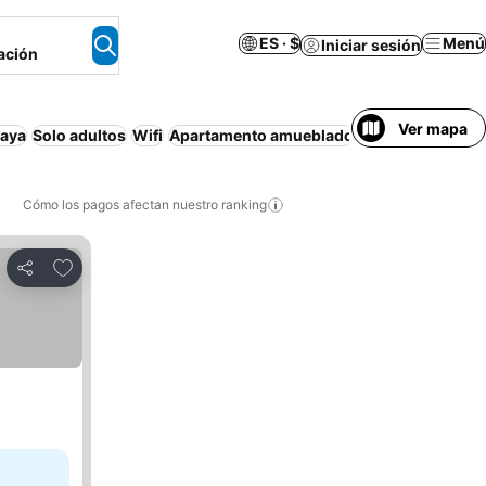
ES · $
Menú
Iniciar sesión
ación
Ver mapa
laya
Solo adultos
Wifi
Apartamento amueblado
Pisci
Cómo los pagos afectan nuestro ranking
Agregar a favoritos
Compartir