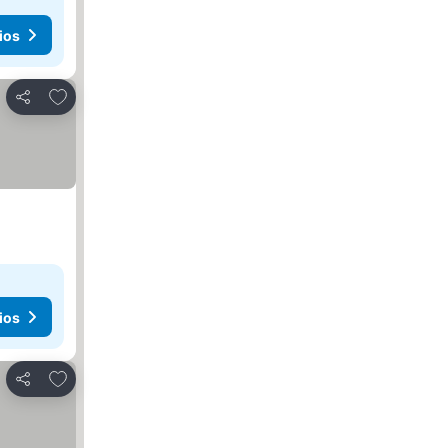
ios
Agregar a favoritos
Compartir
ios
Agregar a favoritos
Compartir