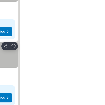
ios
Agregar a favoritos
Compartir
ios