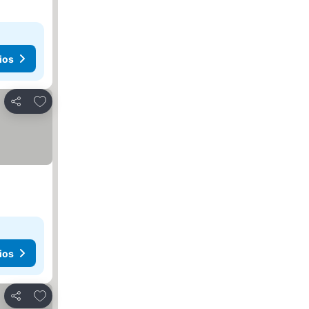
ios
Agregar a favoritos
Compartir
ios
Agregar a favoritos
Compartir