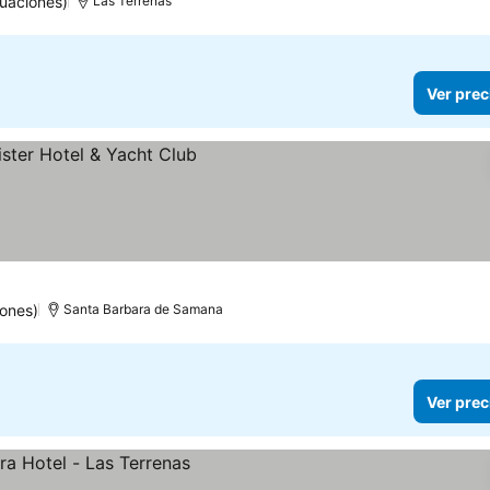
uaciones)
Las Terrenas
Ver prec
iones)
Santa Barbara de Samana
Ver prec