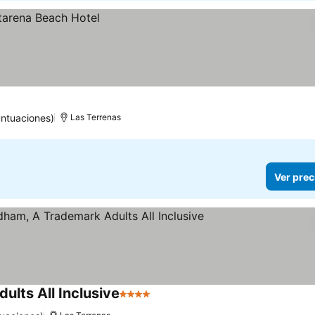
untuaciones)
Las Terrenas
Ver prec
lts All Inclusive
4 Estrellas