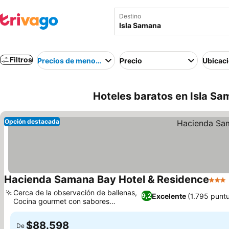
Destino
Filtros
Precios de menor a mayor
Precio
Ubicac
Hoteles baratos en Isla S
Opción destacada
Hacienda Samana Bay Hotel & Residence
3 Est
Cerca de la observación de ballenas,
Excelente
(1.795 punt
9,2
Cocina gourmet con sabores
internacionales
$88.598
De