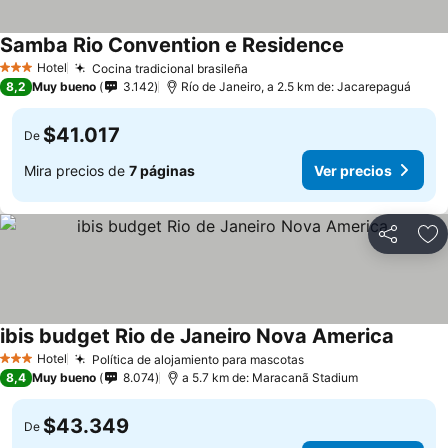
Samba Rio Convention e Residence
Ver precios
Hotel
Cocina tradicional brasileña
Ver precios
3 Estrellas
8,2
Muy bueno
3.142
Río de Janeiro, a 2.5 km de: Jacarepaguá
$41.017
De
Mira precios de
7 páginas
Ver precios
Compartir
Ag
ibis budget Rio de Janeiro Nova America
Ver pre
Hotel
Política de alojamiento para mascotas
Ver precios
3 Estrellas
8,4
Muy bueno
8.074
a 5.7 km de: Maracanã Stadium
$43.349
De