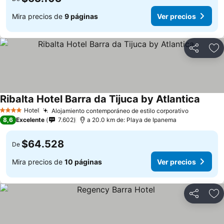
Mira precios de
9 páginas
Ver precios
Compartir
Ag
Ribalta Hotel Barra da Tijuca by Atlantica
Ver pr
Hotel
Alojamiento contemporáneo de estilo corporativo
Ver preci
4 Estrellas
8,6
Excelente
7.602
a 20.0 km de: Playa de Ipanema
$64.528
De
Mira precios de
10 páginas
Ver precios
Compartir
Ag