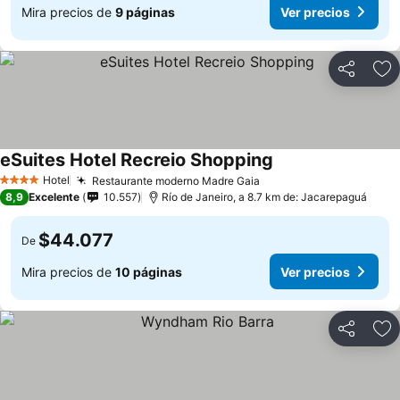
Mira precios de
9 páginas
Ver precios
Compartir
Ag
eSuites Hotel Recreio Shopping
Ver precios
Hotel
Restaurante moderno Madre Gaia
Ver precios
4 Estrellas
8,9
Excelente
10.557
Río de Janeiro, a 8.7 km de: Jacarepaguá
$44.077
De
Mira precios de
10 páginas
Ver precios
Compartir
Ag