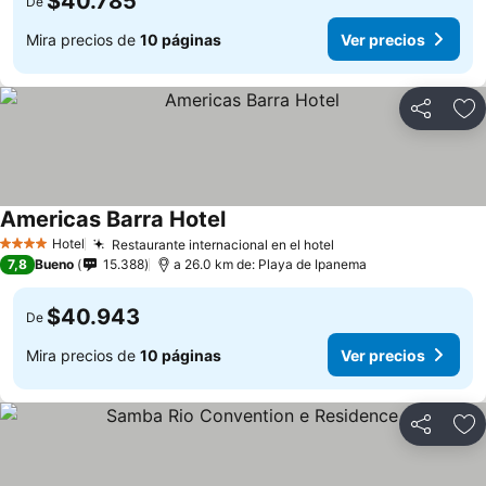
$40.785
De
Mira precios de
10 páginas
Ver precios
Compartir
Ag
Americas Barra Hotel
Ver precios
Hotel
Restaurante internacional en el hotel
Ver precios
4 Estrellas
7,8
Bueno
15.388
a 26.0 km de: Playa de Ipanema
$40.943
De
Mira precios de
10 páginas
Ver precios
Compartir
Ag