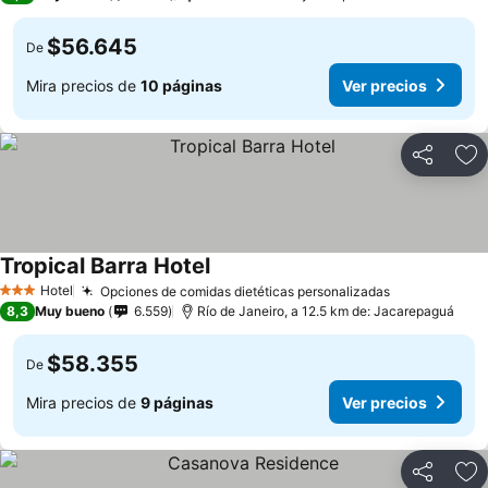
$56.645
De
Mira precios de
10 páginas
Ver precios
Compartir
Ag
Tropical Barra Hotel
Ver precios
Hotel
Opciones de comidas dietéticas personalizadas
Ver precios
3 Estrellas
8,3
Muy bueno
6.559
Río de Janeiro, a 12.5 km de: Jacarepaguá
$58.355
De
Mira precios de
9 páginas
Ver precios
Compartir
Ag