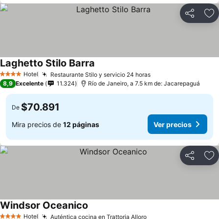
Compartir
Ag
Laghetto Stilo Barra
Ver precios
Hotel
Restaurante Stilo y servicio 24 horas
Ver precios
4 Estrellas
8,9
Excelente
11.324
Río de Janeiro, a 7.5 km de: Jacarepaguá
$70.891
De
Mira precios de
12 páginas
Ver precios
Compartir
Ag
Windsor Oceanico
Ver precios
Hotel
Auténtica cocina en Trattoria Alloro
Ver precios