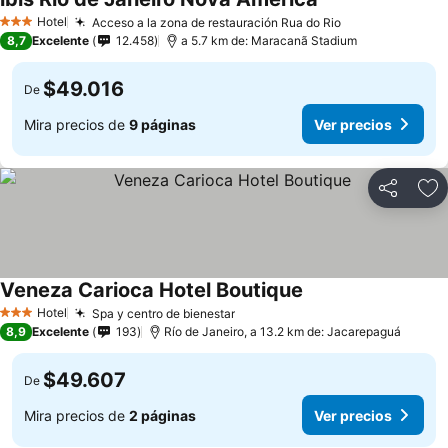
Ver precios
Hotel
Acceso a la zona de restauración Rua do Rio
Ver precios
3 Estrellas
8,7
Excelente
12.458
a 5.7 km de: Maracanã Stadium
$49.016
De
Mira precios de
9 páginas
Ver precios
Compartir
Ag
Veneza Carioca Hotel Boutique
Ver precios
Hotel
Spa y centro de bienestar
Ver precios
3 Estrellas
8,9
Excelente
193
Río de Janeiro, a 13.2 km de: Jacarepaguá
$49.607
De
Mira precios de
2 páginas
Ver precios