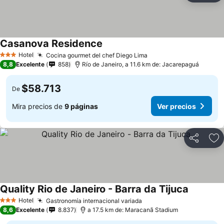
Casanova Residence
Ver precios
Hotel
Cocina gourmet del chef Diego Lima
Ver precios
3 Estrellas
8,8
Excelente
858
Río de Janeiro, a 11.6 km de: Jacarepaguá
$58.713
De
Mira precios de
9 páginas
Ver precios
Compartir
Ag
Quality Rio de Janeiro - Barra da Tijuca
Ver preci
Hotel
Gastronomía internacional variada
Ver precios
3 Estrellas
8,6
Excelente
8.837
a 17.5 km de: Maracanã Stadium