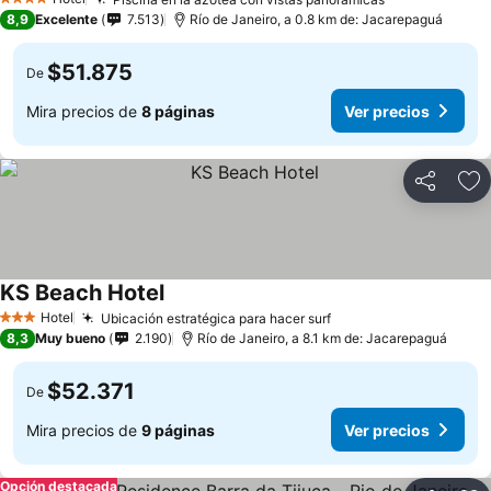
Ver precios
4 Estrellas
8,9
Excelente
7.513
Río de Janeiro, a 0.8 km de: Jacarepaguá
$51.875
De
Mira precios de
8 páginas
Ver precios
Compartir
Ag
KS Beach Hotel
Ver precios
Hotel
Ubicación estratégica para hacer surf
Ver precios
3 Estrellas
8,3
Muy bueno
2.190
Río de Janeiro, a 8.1 km de: Jacarepaguá
$52.371
De
Mira precios de
9 páginas
Ver precios
Opción destacada