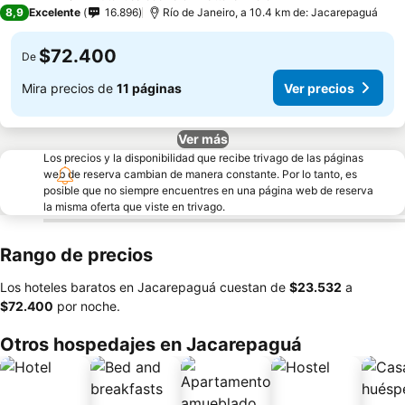
4 Estrellas
8,9
Excelente
16.896
Río de Janeiro, a 10.4 km de: Jacarepaguá
$72.400
De
Mira precios de
11 páginas
Ver precios
Ver más
Los precios y la disponibilidad que recibe trivago de las páginas
web de reserva cambian de manera constante. Por lo tanto, es
posible que no siempre encuentres en una página web de reserva
la misma oferta que viste en trivago.
Rango de precios
Los hoteles baratos en Jacarepaguá cuestan de
‎$23.532
a
‎$72.400
por noche.
Otros hospedajes en Jacarepaguá