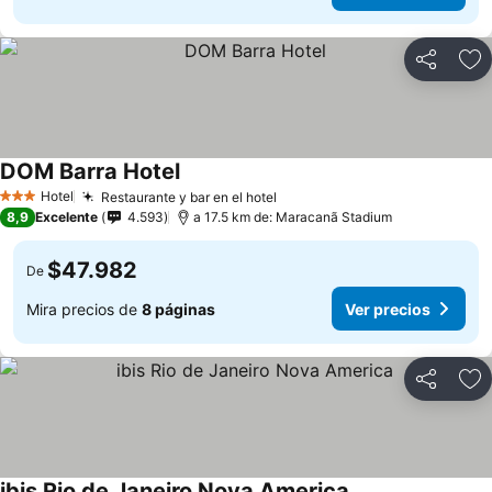
Compartir
Ag
DOM Barra Hotel
Ver precios
Hotel
Restaurante y bar en el hotel
Ver precios
3 Estrellas
8,9
Excelente
4.593
a 17.5 km de: Maracanã Stadium
$47.982
De
Mira precios de
8 páginas
Ver precios
Compartir
Ag
ibis Rio de Janeiro Nova America