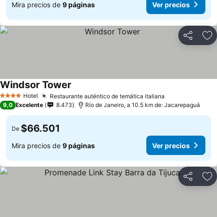
Mira precios de
9 páginas
Ver precios
Compartir
Ag
Windsor Tower
Ver precios
Hotel
Restaurante auténtico de temática italiana
Ver precios
4 Estrellas
9,0
Excelente
8.473
Río de Janeiro, a 10.5 km de: Jacarepaguá
$66.501
De
Mira precios de
9 páginas
Ver precios
Compartir
Ag