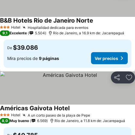
B&B Hotels Rio de Janeiro Norte
Ver precios
Hotel
Hospitalidad dedicada para eventos
Ver precios
3 Estrellas
9,1
Excelente
5.504
Río de Janeiro, a 16.9 km de: Jacarepaguá
$39.086
De
Mira precios de
9 páginas
Ver precios
Compartir
Ag
Américas Gaivota Hotel
Ver precios
Hotel
A un corto paseo de la playa de Pepe
Ver precios
3 Estrellas
8,0
Muy bueno
6.569
Río de Janeiro, a 11.8 km de: Jacarepaguá