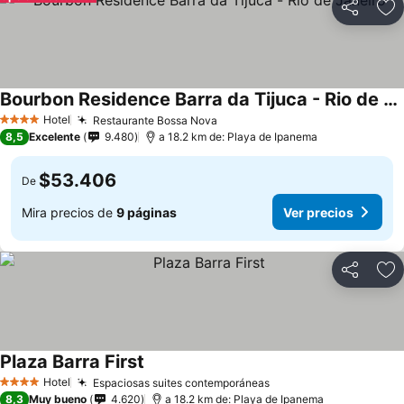
Compartir
Ag
Bourbon Residence Barra da Tijuca - Rio de Janeiro
Ver precios
Hotel
Restaurante Bossa Nova
Ver precios
4 Estrellas
8,5
Excelente
9.480
a 18.2 km de: Playa de Ipanema
$53.406
De
Mira precios de
9 páginas
Ver precios
Compartir
Ag
Plaza Barra First
Ver precios
Hotel
Espaciosas suites contemporáneas
Ver precios
4 Estrellas
8,3
Muy bueno
4.620
a 18.2 km de: Playa de Ipanema