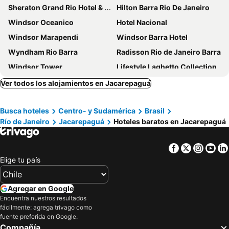
Sheraton Grand Rio Hotel & Resort
Hilton Barra Rio De Janeiro
Windsor Oceanico
Hotel Nacional
Windsor Marapendi
Windsor Barra Hotel
Wyndham Rio Barra
Radisson Rio de Janeiro Barra
Windsor Tower
Lifestyle Laghetto Collection
Laghetto Stilo Barra
Royalty Barra Hotel
Ver todos los alojamientos en Jacarepaguá
CDesign Hotel
ibis budget Rio de Janeiro Nova America
Busca hoteles
Centro- y Sudamérica
Brasil
Grand Hyatt Rio de Janeiro
KS Beach Hotel
Río de Janeiro
Jacarepaguá
Hoteles baratos en Jacarepaguá
Quality Rio de Janeiro - Barra da Tijuca
Atlantico Sul Hotel
Hotel Ibiza Barra
Shelton Hotel
Facebook
Twitter
Insta
Yo
B&B Hotels Rio de Janeiro Norte
Regency Barra Hotel
Elige tu país
Americas Barra Hotel
Lagune Barra Hotel
Courtyard by Marriott Rio de Janeiro Barra da Tijuca
Américas Gaivota Hotel
Agregar en Google
Encuentra nuestros resultados
Novotel Rio de Janeiro Parque Olimpico
Corinto Hotel
fácilmente: agrega trivago como
Samba Rio Convention e Residence
Bourbon Residence Barra da Tijuca - Rio de Janeiro
fuente preferida en Google.
Compañía