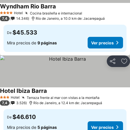
Wyndham Rio Barra
Ver precios
Hotel
Cocina brasileña e internacional
Ver precios
4 Estrellas
7,4
14.346
Río de Janeiro, a 10.0 km de: Jacarepaguá
$45.533
De
Mira precios de
9 páginas
Ver precios
Compartir
Ag
Hotel Ibiza Barra
Ver precios
Hotel
Terraza frente al mar con vistas a la montaña
Ver precios
3 Estrellas
7,4
3.526
Río de Janeiro, a 12.4 km de: Jacarepaguá
$46.610
De
Mira precios de
5 páginas
Ver precios