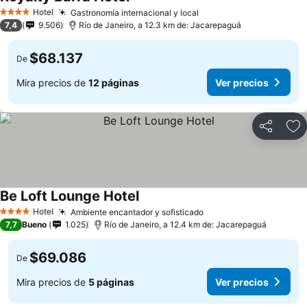
Ver precios
Hotel
Gastronomía internacional y local
Ver precios
4 Estrellas
7,4
9.506
Río de Janeiro, a 12.3 km de: Jacarepaguá
$68.137
De
Mira precios de
12 páginas
Ver precios
Compartir
Ag
Be Loft Lounge Hotel
Ver precios
Hotel
Ambiente encantador y sofisticado
Ver precios
4 Estrellas
7,7
Bueno
1.025
Río de Janeiro, a 12.4 km de: Jacarepaguá
$69.086
De
Mira precios de
5 páginas
Ver precios