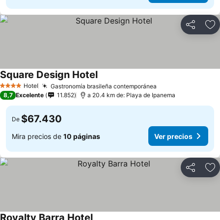
Compartir
Ag
Square Design Hotel
Ver precios
Hotel
Gastronomía brasileña contemporánea
Ver precios
4 Estrellas
8,7
Excelente
11.852
a 20.4 km de: Playa de Ipanema
$67.430
De
Mira precios de
10 páginas
Ver precios
Compartir
Ag
Royalty Barra Hotel