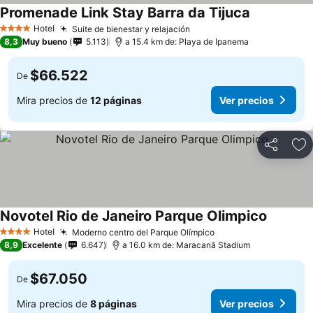
Promenade Link Stay Barra da Tijuca
Ver precios
Hotel
Suite de bienestar y relajación
Ver precios
4 Estrellas
8,3
Muy bueno
5.113
a 15.4 km de: Playa de Ipanema
$66.522
De
Mira precios de
12 páginas
Ver precios
Compartir
Ag
Novotel Rio de Janeiro Parque Olimpico
Ver prec
Hotel
Moderno centro del Parque Olímpico
Ver precios
4 Estrellas
8,9
Excelente
6.647
a 16.0 km de: Maracanã Stadium
$67.050
De
Mira precios de
8 páginas
Ver precios