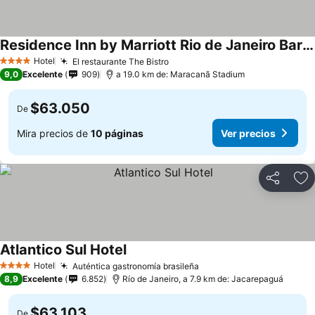
Residence Inn by Marriott Rio de Janeiro Barra da Tijuca
Ver precios
Hotel
El restaurante The Bistro
Ver precios
4 Estrellas
9,0
Excelente
909
a 19.0 km de: Maracanã Stadium
$63.050
De
Mira precios de
10 páginas
Ver precios
Compartir
Ag
Atlantico Sul Hotel
Ver precios
Hotel
Auténtica gastronomía brasileña
Ver precios
4 Estrellas
8,9
Excelente
6.852
Río de Janeiro, a 7.9 km de: Jacarepaguá
$63.103
De