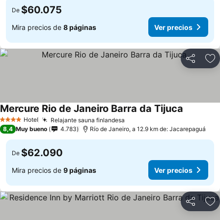
$60.075
De
Mira precios de
8 páginas
Ver precios
Compartir
Ag
Mercure Rio de Janeiro Barra da Tijuca
Ver preci
Hotel
Relajante sauna finlandesa
Ver precios
4 Estrellas
8,4
Muy bueno
4.783
Río de Janeiro, a 12.9 km de: Jacarepaguá
$62.090
De
Mira precios de
9 páginas
Ver precios
Compartir
Ag