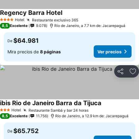
Regency Barra Hotel
Ver precios
Hotel
Restaurante exclusivo 365
Ver precios
4 Estrellas
8,5
Excelente
9.078
Río de Janeiro, a 7.7 km de: Jacarepaguá
$64.981
De
Mira precios de
8 páginas
Ver precios
Compartir
Ag
ibis Rio de Janeiro Barra da Tijuca
Ver precios
Hotel
Restaurante Sambá y bar 24 horas
Ver precios
3 Estrellas
8,5
Excelente
11.756
Río de Janeiro, a 12.9 km de: Jacarepaguá
$65.752
De