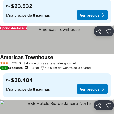
$23.532
De
Mira precios de
8 páginas
Ver precios
Opción destacada
Compartir
Ag
Americas Townhouse
Ver precios
Hotel
Salón de pizzas artesanales gourmet
Ver precios
3 Estrellas
8,6
Excelente
3.428
a 3.6 km de: Centro de la ciudad
$38.484
De
Mira precios de
8 páginas
Ver precios
Compartir
Ag