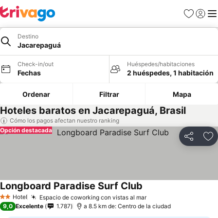
Favoritos
Iniciar 
Me
Destino
Jacarepaguá
Check-in/out
Huéspedes/habitaciones
Fechas
2 huéspedes, 1 habitación
Ordenar
Filtrar
Mapa
Hoteles baratos en Jacarepaguá, Brasil
Cómo los pagos afectan nuestro ranking
Opción destacada
Compartir
Ag
Longboard Paradise Surf Club
Ver precios
Hotel
Espacio de coworking con vistas al mar
Ver precios
2 Estrellas
9,0
Excelente
1.787
a 8.5 km de: Centro de la ciudad