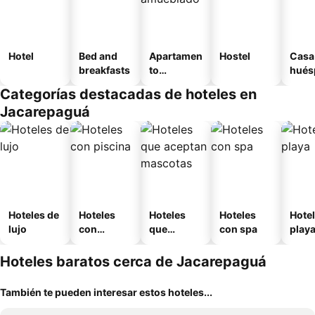
Hotel
Bed and
Apartamen
Hostel
Casa
breakfasts
to
hués
amueblad
Categorías destacadas de hoteles en
o
Jacarepaguá
Hoteles de
Hoteles
Hoteles
Hoteles
Hotel
lujo
con
que
con spa
play
piscina
aceptan
mascotas
Hoteles baratos cerca de Jacarepaguá
También te pueden interesar estos hoteles...