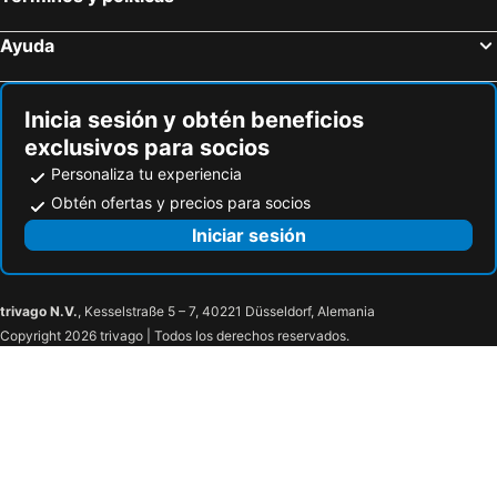
BESTIE - DOYANEN HOTELS
Hotel Abest Grande Takatsuki
Miyako Hotel Kyoto Hachijo
APA Hotel & Resort Osaka Umeda Eki Tower
Ayuda
Grand Prince Hotel Osaka Bay
LOISIR HOTEL CLASSIC GARDEN KYOTO SANJO
Hotel Nikko Princess Kyoto
Hotel Vischio Kyoto by GRANVIA
Inicia sesión y obtén beneficios
Hotel Nikko Osaka
Smart Place Inn Kyoto Shijo Omiya Station
exclusivos para socios
APA Hotel Kyoto Ekihigashi
Hop Inn Kyoto Shijo Omiya
Personaliza tu experiencia
Hotel Forza Osaka Kitahama
Sotetsu Grand Fresa Osaka-Namba
Obtén ofertas y precios para socios
Hotel Grand Bach Kyoto Select
Granbell Hotel Osaka
Iniciar sesión
Four Points Flex by Sheraton Kyoto Oike
Business Hotel Nissei
Richmond Hotel Higashi Osaka
Hotel Eins Osaka KadomashiEkimae
trivago N.V.
, Kesselstraße 5 – 7, 40221 Düsseldorf, Alemania
Hotel Agora Osaka Moriguchi
Hotel New Otani Osaka
Copyright 2026 trivago | Todos los derechos reservados.
Hotel Keihan Kyobashi Grande
Hotel Monterey La Soeur Osaka
Toyoko Inn Osaka Tsuruhashi Ekimae
APA Hotel Osaka Temmabashi Ekimae
APA Hotel Osaka Temma
APA Hotel Osaka Tanimachi 4chome Ekimae
プレミアホテル-Cabin-大阪
City Plaza Osaka
Toyoko Inn Osaka Umeda Higashi
Hotel Il Grande Umeda