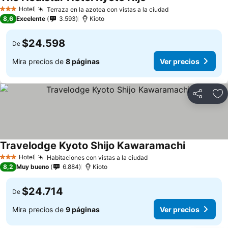
Hotel
Terraza en la azotea con vistas a la ciudad
3 Estrellas
8,6
Excelente
3.593
Kioto
$24.598
De
Mira precios de
8 páginas
Ver precios
Compartir
Ag
Travelodge Kyoto Shijo Kawaramachi
Hotel
Habitaciones con vistas a la ciudad
3 Estrellas
8,2
Muy bueno
6.884
Kioto
$24.714
De
Mira precios de
9 páginas
Ver precios