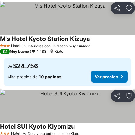
Compartir
Ag
M's Hotel Kyoto Station Kizuya
Hotel
Interiores con un diseño muy cuidado
3 Estrellas
8,1
Muy bueno
1.483
Kioto
$24.756
De
Mira precios de
10 páginas
Ver precios
Compartir
Ag
Hotel SUI Kyoto Kiyomizu
Hotel
Desayuno buffet al estilo Kioto