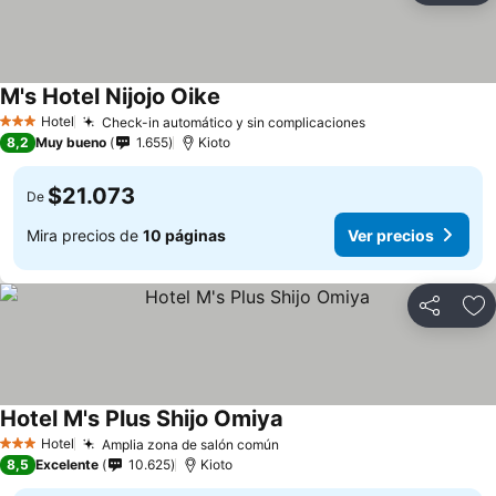
M's Hotel Nijojo Oike
Hotel
Check-in automático y sin complicaciones
3 Estrellas
8,2
Muy bueno
1.655
Kioto
$21.073
De
Mira precios de
10 páginas
Ver precios
Compartir
Ag
Hotel M's Plus Shijo Omiya
Hotel
Amplia zona de salón común
3 Estrellas
8,5
Excelente
10.625
Kioto