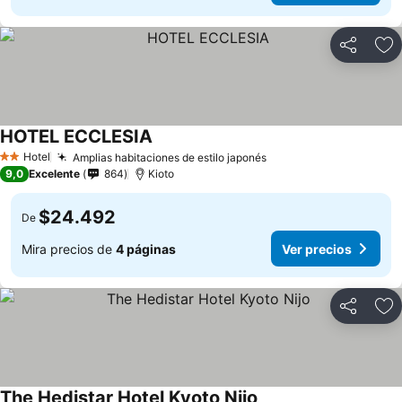
Compartir
Ag
HOTEL ECCLESIA
Hotel
Amplias habitaciones de estilo japonés
2 Estrellas
9,0
Excelente
864
Kioto
$24.492
De
Mira precios de
4 páginas
Ver precios
Compartir
Ag
The Hedistar Hotel Kyoto Nijo