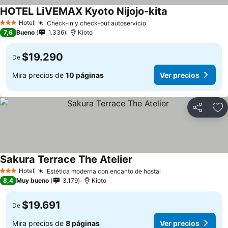
HOTEL LiVEMAX Kyoto Nijojo-kita
Hotel
Check-in y check-out autoservicio
3 Estrellas
7,6
Bueno
1.336
Kioto
$19.290
De
Mira precios de
10 páginas
Ver precios
Compartir
Ag
Sakura Terrace The Atelier
Hotel
Estética moderna con encanto de hostal
3 Estrellas
8,4
Muy bueno
3.179
Kioto
$19.691
De
Mira precios de
8 páginas
Ver precios