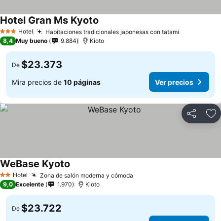
Hotel Gran Ms Kyoto
Hotel
Habitaciones tradicionales japonesas con tatami
3 Estrellas
8,4
Muy bueno
9.884
Kioto
$23.373
De
Mira precios de
10 páginas
Ver precios
Compartir
Ag
WeBase Kyoto
Hotel
Zona de salón moderna y cómoda
2 Estrellas
9,0
Excelente
1.970
Kioto
$23.722
De