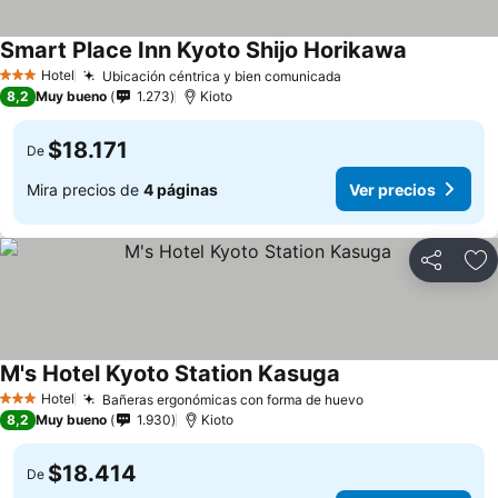
Smart Place Inn Kyoto Shijo Horikawa
Hotel
Ubicación céntrica y bien comunicada
3 Estrellas
8,2
Muy bueno
1.273
Kioto
$18.171
De
Mira precios de
4 páginas
Ver precios
Compartir
Ag
M's Hotel Kyoto Station Kasuga
Hotel
Bañeras ergonómicas con forma de huevo
3 Estrellas
8,2
Muy bueno
1.930
Kioto
$18.414
De