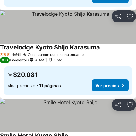
Compartir
Ag
Travelodge Kyoto Shijo Karasuma
Hotel
Zona común con mucho encanto
3 Estrellas
8,6
Excelente
4.459
Kioto
$20.081
De
Mira precios de
11 páginas
Ver precios
Compartir
Ag
Smile Hotel Kyoto Shijo