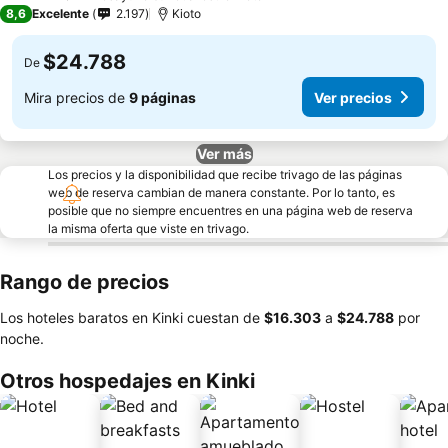
3 Estrellas
8,6
Excelente
2.197
Kioto
$24.788
De
Mira precios de
9 páginas
Ver precios
Ver más
Los precios y la disponibilidad que recibe trivago de las páginas
web de reserva cambian de manera constante. Por lo tanto, es
posible que no siempre encuentres en una página web de reserva
la misma oferta que viste en trivago.
Rango de precios
Los hoteles baratos en Kinki cuestan de
‎$16.303
a
‎$24.788
por
noche.
Otros hospedajes en Kinki