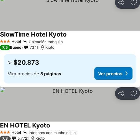
Compartir
Ag
SlowTime Hotel Kyoto
Hotel
Ubicación tranquila
3 Estrellas
7,5
Bueno
734
Kioto
$20.873
De
Mira precios de
8 páginas
Ver precios
Compartir
Ag
EN HOTEL Kyoto
Hotel
Interiores con mucho estilo
3 Estrellas
7,3
5.772
Kioto