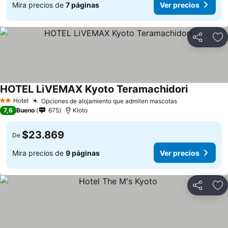
Mira precios de
7 páginas
Ver precios
Compartir
Ag
HOTEL LiVEMAX Kyoto Teramachidori
Hotel
Opciones de alojamiento que admiten mascotas
2 Estrellas
7,6
Bueno
675
Kioto
$23.869
De
Mira precios de
9 páginas
Ver precios
Compartir
Ag