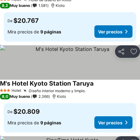
3 Estrellas
8,2
Muy bueno
1.581
Kioto
$20.767
De
Mira precios de
9 páginas
Ver precios
Compartir
Ag
M's Hotel Kyoto Station Taruya
Hotel
Diseño interior moderno y limpio.
3 Estrellas
8,0
Muy bueno
2.366
Kioto
$20.809
De
Mira precios de
9 páginas
Ver precios