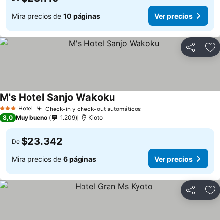
Mira precios de
10 páginas
Ver precios
Compartir
Ag
M's Hotel Sanjo Wakoku
Hotel
Check-in y check-out automáticos
3 Estrellas
8,0
Muy bueno
1.209
Kioto
$23.342
De
Mira precios de
6 páginas
Ver precios
Compartir
Ag