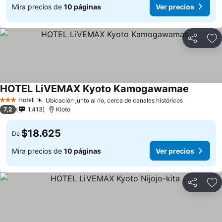
Mira precios de
10 páginas
Ver precios
Compartir
Ag
HOTEL LiVEMAX Kyoto Kamogawamae
Hotel
Ubicación junto al río, cerca de canales históricos
3 Estrellas
7,2
1.413
Kioto
$18.625
De
Mira precios de
10 páginas
Ver precios
Compartir
Ag