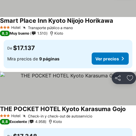
Smart Place Inn Kyoto Nijojo Horikawa
Hotel
Transporte público a mano
3 Estrellas
8,3
Muy bueno
1.510
Kioto
$17.137
De
Mira precios de
9 páginas
Ver precios
Compartir
Ag
THE POCKET HOTEL Kyoto Karasuma Gojo
Hotel
Check-in y check-out de autoservicio
3 Estrellas
8,8
Excelente
4.958
Kioto