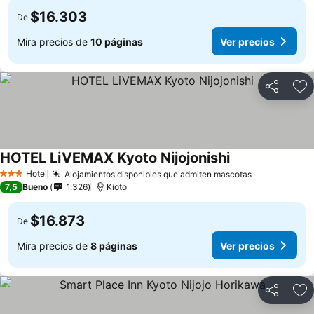
$16.303
De
Mira precios de
10 páginas
Ver precios
Compartir
Ag
HOTEL LiVEMAX Kyoto Nijojonishi
Hotel
Alojamientos disponibles que admiten mascotas
3 Estrellas
7,5
Bueno
1.326
Kioto
$16.873
De
Mira precios de
8 páginas
Ver precios
Compartir
Ag