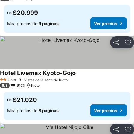
$20.999
De
Mira precios de
9 páginas
Ver precios
Compartir
Ag
Hotel Livemax Kyoto-Gojo
Hotel
Vistas de la Torre de Kioto
2 Estrellas
6,8
913
Kioto
$21.020
De
Mira precios de
8 páginas
Ver precios
Compartir
Ag