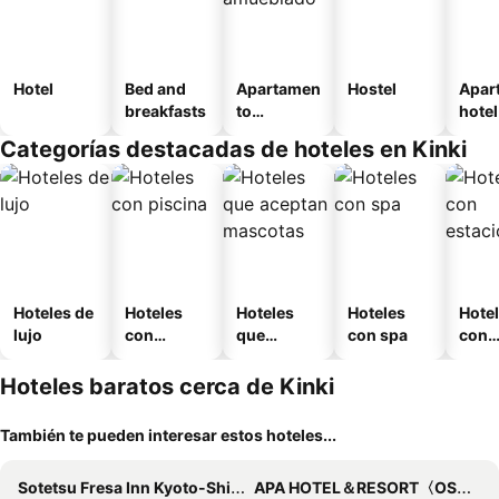
Hotel
Bed and
Apartamen
Hostel
Apar
breakfasts
to
hotel
amueblad
Categorías destacadas de hoteles en Kinki
o
Hoteles de
Hoteles
Hoteles
Hoteles
Hote
lujo
con
que
con spa
con
piscina
aceptan
esta
mascotas
mien
Hoteles baratos cerca de Kinki
También te pueden interesar estos hoteles...
Sotetsu Fresa Inn Kyoto-Shijokarasuma
APA HOTEL＆RESORT〈OSAKA NAMBA EKIMAE TOWER〉