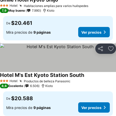
Hotel
Habitaciones amplias para varios huéspedes
3 Estrellas
7,9
Muy bueno
7.990
Kioto
$20.461
De
Mira precios de
9 páginas
Ver precios
Compartir
Ag
Hotel M's Est Kyoto Station South
Hotel
Productos de belleza Panasonic
3 Estrellas
8,6
Excelente
6.506
Kioto
$20.588
De
Mira precios de
9 páginas
Ver precios