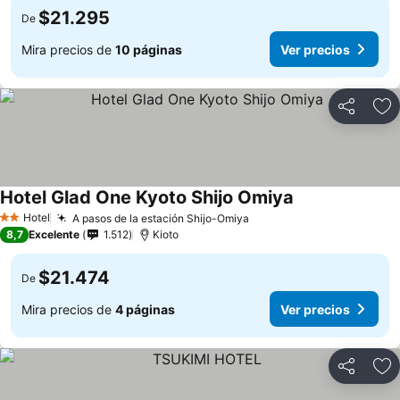
$21.295
De
Mira precios de
10 páginas
Ver precios
Compartir
Ag
Hotel Glad One Kyoto Shijo Omiya
Hotel
A pasos de la estación Shijo-Omiya
2 Estrellas
8,7
Excelente
1.512
Kioto
$21.474
De
Mira precios de
4 páginas
Ver precios
Compartir
Ag