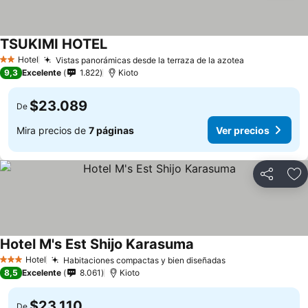
TSUKIMI HOTEL
Hotel
Vistas panorámicas desde la terraza de la azotea
2 Estrellas
9,3
Excelente
1.822
Kioto
$23.089
De
Mira precios de
7 páginas
Ver precios
Compartir
Ag
Hotel M's Est Shijo Karasuma
Hotel
Habitaciones compactas y bien diseñadas
3 Estrellas
8,5
Excelente
8.061
Kioto
$23.110
De