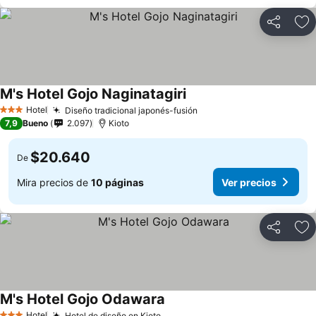
Compartir
Ag
M's Hotel Gojo Naginatagiri
Hotel
Diseño tradicional japonés-fusión
3 Estrellas
7,9
Bueno
2.097
Kioto
$20.640
De
Mira precios de
10 páginas
Ver precios
Compartir
Ag
M's Hotel Gojo Odawara
Hotel
Hotel de diseño en Kioto