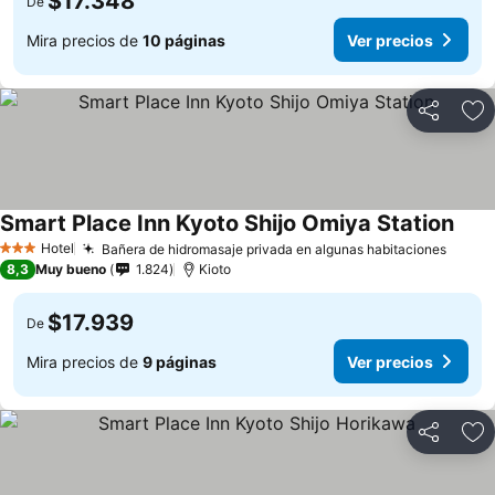
$17.348
De
Mira precios de
10 páginas
Ver precios
Compartir
Ag
Smart Place Inn Kyoto Shijo Omiya Station
Hotel
Bañera de hidromasaje privada en algunas habitaciones
3 Estrellas
8,3
Muy bueno
1.824
Kioto
$17.939
De
Mira precios de
9 páginas
Ver precios
Compartir
Ag