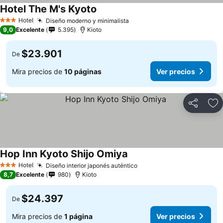
Hotel The M's Kyoto
Hotel
Diseño moderno y minimalista
3 Estrellas
9,0
Excelente
5.395
Kioto
$23.901
De
Mira precios de
10 páginas
Ver precios
Compartir
Ag
Hop Inn Kyoto Shijo Omiya
Hotel
Diseño interior japonés auténtico
3 Estrellas
8,7
Excelente
980
Kioto
$24.397
De
Mira precios de
1 página
Ver precios