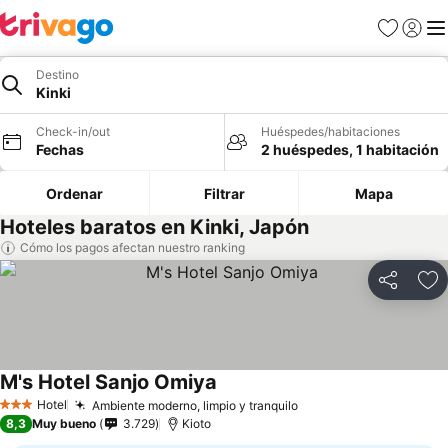
Favoritos
Iniciar 
Me
Destino
Kinki
Check-in/out
Huéspedes/habitaciones
Fechas
2 huéspedes, 1 habitación
Ordenar
Filtrar
Mapa
Hoteles baratos en Kinki, Japón
Cómo los pagos afectan nuestro ranking
Compartir
Ag
M's Hotel Sanjo Omiya
Hotel
Ambiente moderno, limpio y tranquilo
3 Estrellas
8,3
Muy bueno
3.729
Kioto