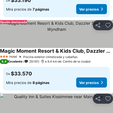
$33.190
De
Mira precios de
7 páginas
Ver precios
Opción destacada
Compartir
Ag
Magic Moment Resort & Kids Club, Dazzler Select by Wyndham
Ver precios
Hotel
Piscina exterior climatizada y cabañas
Ver precios
3 Estrellas
8,9
Excelente
29.191
a 9.4 km de: Centro de la ciudad
$33.570
De
Mira precios de
8 páginas
Ver precios
Compartir
Ag