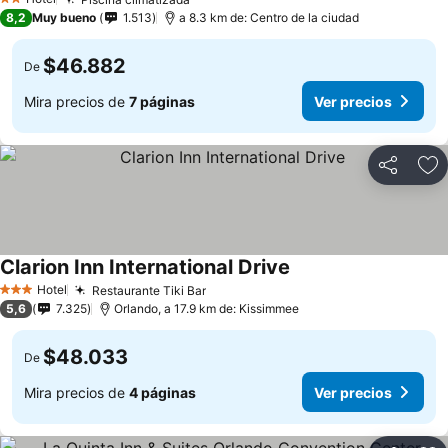
Ver precios
2 Estrellas
8,2
Muy bueno
1.513
a 8.3 km de: Centro de la ciudad
$46.882
De
Mira precios de
7 páginas
Ver precios
Compartir
Ag
Clarion Inn International Drive
Ver precios
Hotel
Restaurante Tiki Bar
Ver precios
3 Estrellas
5,6
7.325
Orlando, a 17.9 km de: Kissimmee
$48.033
De
Mira precios de
4 páginas
Ver precios