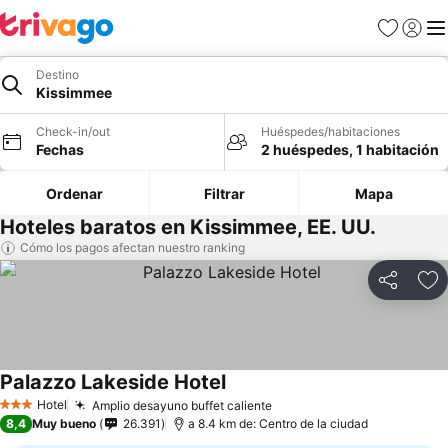
Favoritos
Iniciar 
Me
Destino
Kissimmee
Check-in/out
Huéspedes/habitaciones
Fechas
2 huéspedes, 1 habitación
Ordenar
Filtrar
Mapa
Hoteles baratos en Kissimmee, EE. UU.
Cómo los pagos afectan nuestro ranking
Compartir
Ag
Palazzo Lakeside Hotel
Ver precios
Hotel
Amplio desayuno buffet caliente
Ver precios
3 Estrellas
8,4
Muy bueno
26.391
a 8.4 km de: Centro de la ciudad