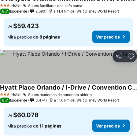
Ver precios
Hotel
Suites familiares con sofá cama
Ver precios
3 Estrellas
8,7
Excelente
2.690
a 11.4 km de: Walt Disney World Resort
$59.423
De
Mira precios de
8 páginas
Ver precios
Compartir
Ag
Hyatt Place Orlando / I-Drive / Convention Center
Ver precios
Hotel
Suites modernas de concepto abierto
Ver precios
3 Estrellas
8,7
Excelente
3.474
a 11.6 km de: Walt Disney World Resort
$60.078
De
Mira precios de
11 páginas
Ver precios