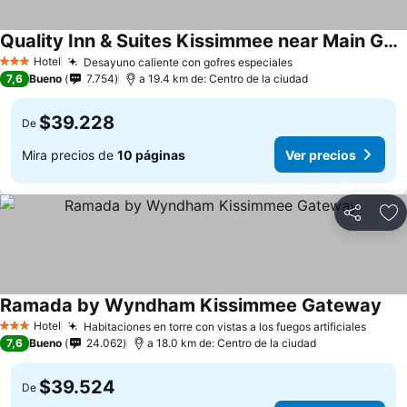
Quality Inn & Suites Kissimmee near Main Gate
Ver precios
Hotel
Desayuno caliente con gofres especiales
Ver precios
3 Estrellas
7,6
Bueno
7.754
a 19.4 km de: Centro de la ciudad
$39.228
De
Mira precios de
10 páginas
Ver precios
Compartir
Ag
Ramada by Wyndham Kissimmee Gateway
Ver
Hotel
Habitaciones en torre con vistas a los fuegos artificiales
Ver p
3 Estrellas
7,6
Bueno
24.062
a 18.0 km de: Centro de la ciudad
$39.524
De