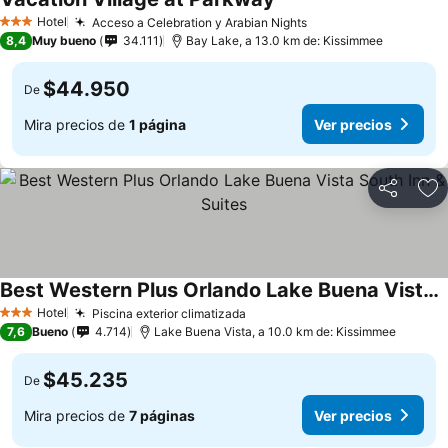
Ver precios
Hotel
Acceso a Celebration y Arabian Nights
Ver precios
3 Estrellas
8,4
Muy bueno
34.111
Bay Lake, a 13.0 km de: Kissimmee
$44.950
De
Mira precios de
1 página
Ver precios
Compartir
Ag
Best Western Plus Orlando Lake Buena Vista South Inn & Suites
Ver precios
Hotel
Piscina exterior climatizada
Ver precios
3 Estrellas
7,6
Bueno
4.714
Lake Buena Vista, a 10.0 km de: Kissimmee
$45.235
De
Mira precios de
7 páginas
Ver precios