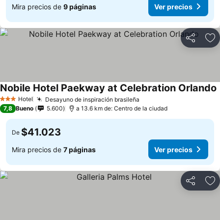
Mira precios de
9 páginas
Ver precios
Compartir
Ag
Nobile Hotel Paekway at Celebration Orlando
V
Hotel
Desayuno de inspiración brasileña
Ver precios
3 Estrellas
7,8
Bueno
5.600
a 13.6 km de: Centro de la ciudad
$41.023
De
Mira precios de
7 páginas
Ver precios
Compartir
Ag