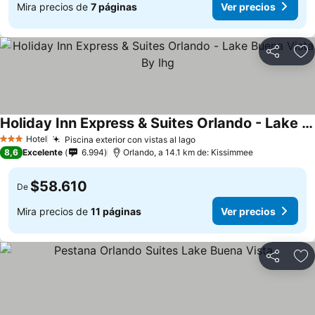
Mira precios de
7 páginas
Ver precios
Compartir
Ag
Holiday Inn Express & Suites Orlando - Lake Buena Vista By Ihg
Ver precios
Hotel
Piscina exterior con vistas al lago
Ver precios
3 Estrellas
8,6
Excelente
6.994
Orlando, a 14.1 km de: Kissimmee
$58.610
De
Mira precios de
11 páginas
Ver precios
Compartir
Ag