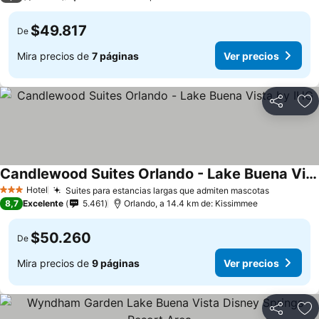
$49.817
De
Mira precios de
7 páginas
Ver precios
Compartir
Ag
Candlewood Suites Orlando - Lake Buena Vista by IHG
Ver precios
Hotel
Suites para estancias largas que admiten mascotas
Ver preci
3 Estrellas
8,7
Excelente
5.461
Orlando, a 14.4 km de: Kissimmee
$50.260
De
Mira precios de
9 páginas
Ver precios
Compartir
Ag