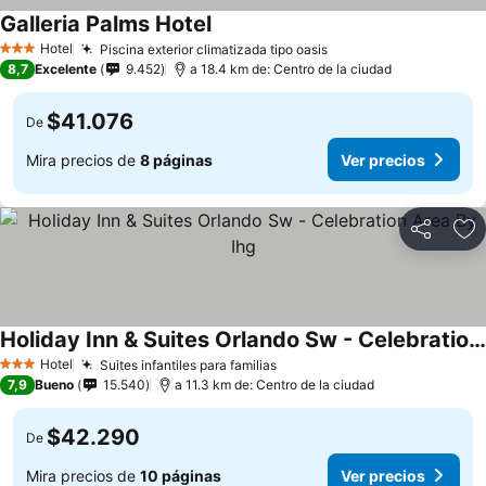
Galleria Palms Hotel
Ver precios
Hotel
Piscina exterior climatizada tipo oasis
Ver precios
3 Estrellas
8,7
Excelente
9.452
a 18.4 km de: Centro de la ciudad
$41.076
De
Mira precios de
8 páginas
Ver precios
Compartir
Ag
Holiday Inn & Suites Orlando Sw - Celebration Area By Ihg
Ver precios
Hotel
Suites infantiles para familias
Ver precios
3 Estrellas
7,9
Bueno
15.540
a 11.3 km de: Centro de la ciudad
$42.290
De
Mira precios de
10 páginas
Ver precios