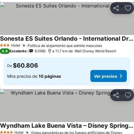
Compartir
Ag
Sonesta ES Suites Orlando - International Drive
Ver precios
Hotel
Política de alojamiento que admite mascotas
Ver precios
3 Estrellas
8,8
Excelente
9.068
a 11.7 km de: Walt Disney World Resort
$60.806
De
Mira precios de
10 páginas
Ver precios
Compartir
Ag
Wyndham Lake Buena Vista – Disney Springs® Area
Ver precios
Hotel
Vistas panorámicas de los fuegos artificiales de Disney
Ver p