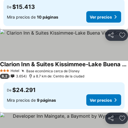
$15.413
De
Mira precios de
10 páginas
Ver precios
Compartir
Ag
Clarion Inn & Suites Kissimmee-Lake Buena Vista South
Ver precios
Hotel
Base económica cerca de Disney
Ver precios
3 Estrellas
6,2
3.654
a 8.7 km de: Centro de la ciudad
$24.291
De
Mira precios de
9 páginas
Ver precios
Compartir
Ag