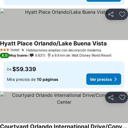
Compartir
Ag
Hyatt Place Orlando/Lake Buena Vista
Ver preci
Hotel
Habitaciones amplias con decoración moderna
Ver precios
3 Estrellas
8,0
Muy bueno
6.631
a 6.6 km de: Walt Disney World Resort
$59.339
De
Mira precios de
10 páginas
Ver precios
Compartir
Ag
Courtyard Orlando International Drive/Convention Center