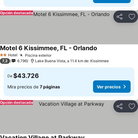
Opción destacada
Compartir
Ag
Motel 6 Kissimmee, FL - Orlando
Ver precios
Hotel
Piscina exterior
Ver precios
2 Estrellas
7,2
6.796
Lake Buena Vista, a 11.4 km de: Kissimmee
$43.726
De
Mira precios de
7 páginas
Ver precios
Opción destacada
Compartir
Ag
Vacation Village at Parkway