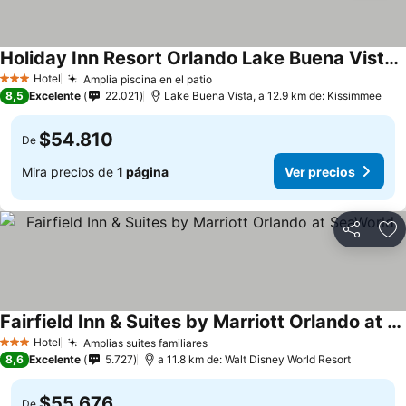
Holiday Inn Resort Orlando Lake Buena Vista By Ihg
Ver precios
Hotel
Amplia piscina en el patio
Ver precios
3 Estrellas
8,5
Excelente
22.021
Lake Buena Vista, a 12.9 km de: Kissimmee
$54.810
De
Mira precios de
1 página
Ver precios
Compartir
Ag
Fairfield Inn & Suites by Marriott Orlando at SeaWorld
Ver precios
Hotel
Amplias suites familiares
Ver precios
3 Estrellas
8,6
Excelente
5.727
a 11.8 km de: Walt Disney World Resort
$55.676
De