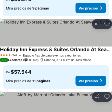
Mira precios de
9 páginas
Ver precios
Compartir
Ag
Holiday Inn Express & Suites Orlando At Seaworld By Ihg
Ver precios
Hotel
Espacio flexible para eventos y reuniones
Ver precios
3 Estrellas
8,9
Excelente
8.903
Orlando, a 14.0 km de: Kissimmee
$57.544
De
Mira precios de
11 páginas
Ver precios
Compartir
Ag