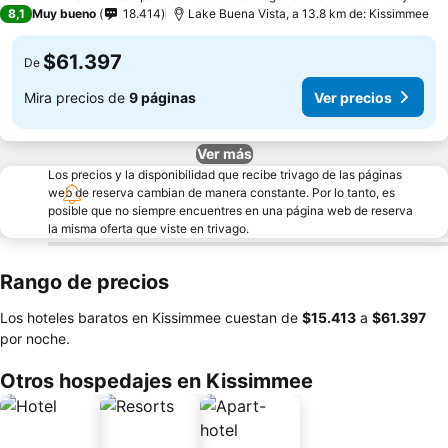
4 Estrellas
8,1
Muy bueno
18.414
Lake Buena Vista, a 13.8 km de: Kissimmee
$61.397
De
Mira precios de
9 páginas
Ver precios
Ver más
Los precios y la disponibilidad que recibe trivago de las páginas
web de reserva cambian de manera constante. Por lo tanto, es
posible que no siempre encuentres en una página web de reserva
la misma oferta que viste en trivago.
Rango de precios
Los hoteles baratos en Kissimmee cuestan de
‎$15.413
a
‎$61.397
por noche.
Otros hospedajes en Kissimmee