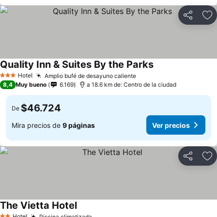
Compartir
Ag
Quality Inn & Suites By the Parks
Ver precios
Hotel
Amplio bufé de desayuno caliente
Ver precios
3 Estrellas
8,4
Muy bueno
6.169
a 18.6 km de: Centro de la ciudad
$46.724
De
Mira precios de
9 páginas
Ver precios
Compartir
Ag
The Vietta Hotel
Ver precios
Hotel
Piscina climatizada