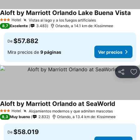
Aloft by Marriott Orlando Lake Buena Vista
Ver
Hotel
Vistas al lago y a los fuegos artificiales
Ver precios
3 Estrellas
8,7
Excelente
3.483
Orlando, a 14.1 km de: Kissimmee
$57.882
De
Mira precios de
9 páginas
Ver precios
Compartir
Ag
Aloft by Marriott Orlando at SeaWorld
Ver precio
Hotel
Alojamientos modernos y que admiten mascotas
Ver precios
3 Estrellas
8,3
Muy bueno
2.832
Orlando, a 13.4 km de: Kissimmee
$58.019
De