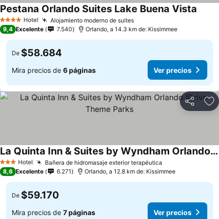
Pestana Orlando Suites Lake Buena Vista
Ver p
Hotel
Alojamiento moderno de suites
Ver precios
4 Estrellas
9,4
Excelente
7.540
Orlando, a 14.3 km de: Kissimmee
$58.684
De
Mira precios de
6 páginas
Ver precios
Compartir
Ag
La Quinta Inn & Suites by Wyndham Orlando IDrive Theme Parks
Ver precios
Hotel
Bañera de hidromasaje exterior terapéutica
Ver precios
3 Estrellas
8,6
Excelente
6.271
Orlando, a 12.8 km de: Kissimmee
$59.170
De
Mira precios de
7 páginas
Ver precios