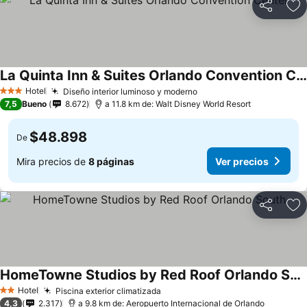
Compartir
Ag
La Quinta Inn & Suites Orlando Convention Center
Ver precios
Hotel
Diseño interior luminoso y moderno
Ver precios
3 Estrellas
7,5
Bueno
8.672
a 11.8 km de: Walt Disney World Resort
$48.898
De
Mira precios de
8 páginas
Ver precios
Compartir
Ag
HomeTowne Studios by Red Roof Orlando South
Ver precios
Hotel
Piscina exterior climatizada
Ver precios
2 Estrellas
4,3
2.317
a 9.8 km de: Aeropuerto Internacional de Orlando