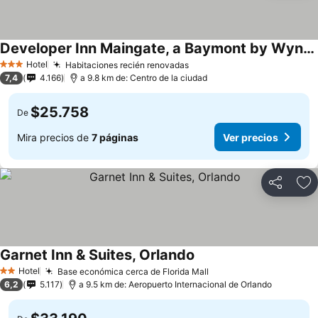
Developer Inn Maingate, a Baymont by Wyndham
Ver precios
Hotel
Habitaciones recién renovadas
Ver precios
3 Estrellas
7,4
4.166
a 9.8 km de: Centro de la ciudad
$25.758
De
Mira precios de
7 páginas
Ver precios
Compartir
Ag
Garnet Inn & Suites, Orlando
Ver precios
Hotel
Base económica cerca de Florida Mall
Ver precios
2 Estrellas
6,2
5.117
a 9.5 km de: Aeropuerto Internacional de Orlando