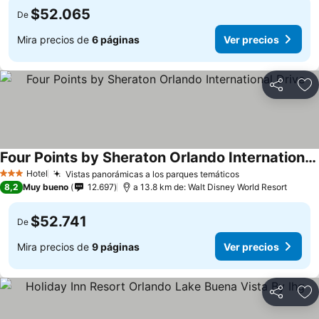
$52.065
De
Mira precios de
6 páginas
Ver precios
Compartir
Ag
Four Points by Sheraton Orlando International Drive
Ver precios
Hotel
Vistas panorámicas a los parques temáticos
Ver precios
3 Estrellas
8,2
Muy bueno
12.697
a 13.8 km de: Walt Disney World Resort
$52.741
De
Mira precios de
9 páginas
Ver precios
Compartir
Ag