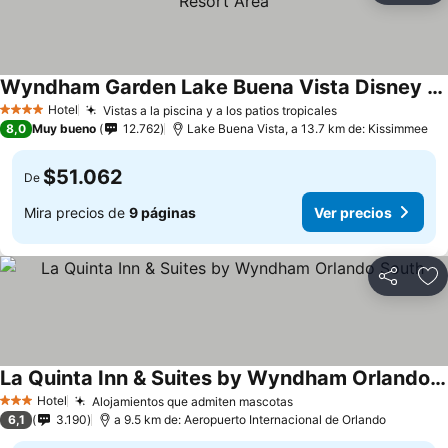
Wyndham Garden Lake Buena Vista Disney Springs Resort Area
Ver precios
Hotel
Vistas a la piscina y a los patios tropicales
Ver precios
4 Estrellas
8,0
Muy bueno
12.762
Lake Buena Vista, a 13.7 km de: Kissimmee
$51.062
De
Mira precios de
9 páginas
Ver precios
Compartir
Ag
La Quinta Inn & Suites by Wyndham Orlando South
Ver precios
Hotel
Alojamientos que admiten mascotas
Ver precios
3 Estrellas
6,1
3.190
a 9.5 km de: Aeropuerto Internacional de Orlando