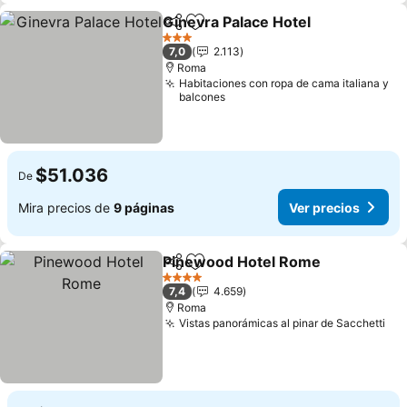
Ginevra Palace Hotel
Compartir
Agregar a favoritos
Ver p
3 Estrellas
7,0
2.113
Roma
Habitaciones con ropa de cama italiana y
balcones
$51.036
De
Mira precios de
9 páginas
Ver precios
Pinewood Hotel Rome
Compartir
Agregar a favoritos
Ver 
4 Estrellas
7,4
4.659
Roma
Vistas panorámicas al pinar de Sacchetti
Ver