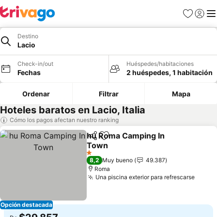
Favoritos
Iniciar 
Me
Destino
Lacio
Check-in/out
Huéspedes/habitaciones
Fechas
2 huéspedes, 1 habitación
Ordenar
Filtrar
Mapa
Hoteles baratos en Lacio, Italia
Cómo los pagos afectan nuestro ranking
hu Roma Camping In
Compartir
Agregar a favoritos
Town
Ver precios
1 Estrellas
8,2
Muy bueno
49.387
Roma
Una piscina exterior para refrescarse
Ver p
Opción destacada