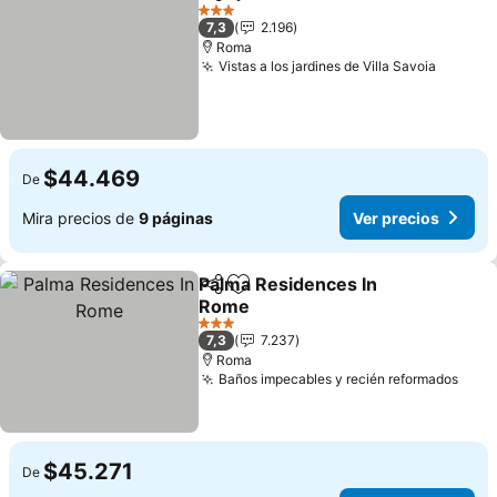
Compartir
Agregar a favoritos
Ver precios
3 Estrellas
7,3
2.196
Roma
Vistas a los jardines de Villa Savoia
Ver pre
$44.469
De
Mira precios de
9 páginas
Ver precios
Palma Residences In
Compartir
Agregar a favoritos
Rome
Ver precios
3 Estrellas
7,3
7.237
Roma
Baños impecables y recién reformados
Ver 
$45.271
De