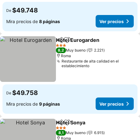
$49.748
De
Mira precios de
8 páginas
Ver precios
Hotel Eurogarden
Compartir
Agregar a favoritos
Ver prec
3 Estrellas
8,2
Muy bueno
2.221
Roma
Restaurante de alta calidad en el
establecimiento
$49.758
De
Mira precios de
9 páginas
Ver precios
Hotel Sonya
Compartir
Agregar a favoritos
Ver precios
3 Estrellas
8,1
Muy bueno
6.915
Roma