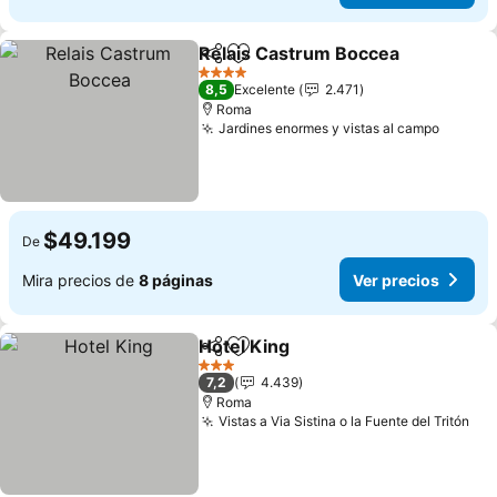
Relais Castrum Boccea
Compartir
Agregar a favoritos
Ver
4 Estrellas
8,5
Excelente
2.471
Roma
Jardines enormes y vistas al campo
Ver pr
$49.199
De
Mira precios de
8 páginas
Ver precios
Hotel King
Compartir
Agregar a favoritos
Ver precios
3 Estrellas
7,2
4.439
Roma
Vistas a Via Sistina o la Fuente del Tritón
Ver