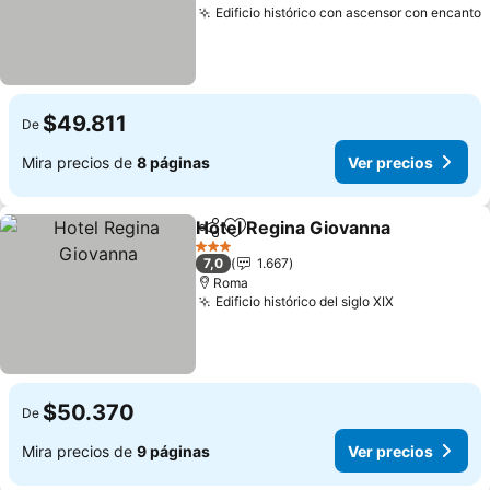
Edificio histórico con ascensor con encanto
V
$49.811
De
Mira precios de
8 páginas
Ver precios
Hotel Regina Giovanna
Compartir
Agregar a favoritos
Ver
3 Estrellas
7,0
1.667
Roma
Edificio histórico del siglo XIX
Ver precios
$50.370
De
Mira precios de
9 páginas
Ver precios