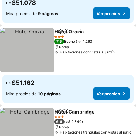
$51.078
De
Mira precios de
9 páginas
Ver precios
Hotel Orazia
Compartir
Agregar a favoritos
Ver precios
3 Estrellas
7,5
Bueno
1.263
Roma
Habitaciones con vistas al jardín
Ver preci
$51.162
De
Mira precios de
10 páginas
Ver precios
Hotel Cambridge
Compartir
Agregar a favoritos
Ver preci
3 Estrellas
6,6
2.340
Roma
Habitaciones tranquilas con vistas al patio
Ve