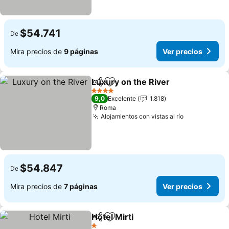
$54.741
De
Mira precios de
9 páginas
Ver precios
Luxury on the River
Compartir
Agregar a favoritos
Ver pr
4 Estrellas
9,0
Excelente
1.818
Roma
Alojamientos con vistas al río
Ver precios
$54.847
De
Mira precios de
7 páginas
Ver precios
Hotel Mirti
Compartir
Agregar a favoritos
Ver precios