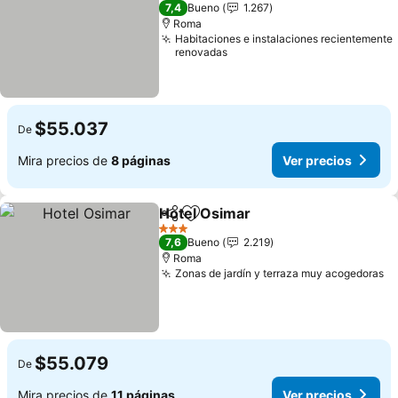
1 Estrellas
7,4
Bueno
1.267
Roma
Habitaciones e instalaciones recientemente
renovadas
$55.037
De
Mira precios de
8 páginas
Ver precios
Hotel Osimar
Compartir
Agregar a favoritos
Ver precios
3 Estrellas
7,6
Bueno
2.219
Roma
Zonas de jardín y terraza muy acogedoras
Ve
$55.079
De
Mira precios de
11 páginas
Ver precios