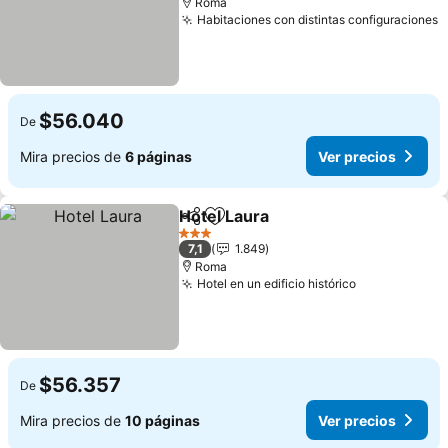
Roma
Habitaciones con distintas configuraciones
V
$56.040
De
Mira precios de
6 páginas
Ver precios
Hotel Laura
Compartir
Agregar a favoritos
Ver precios
3 Estrellas
7,1
1.849
Roma
Hotel en un edificio histórico
Ver precios
$56.357
De
Mira precios de
10 páginas
Ver precios