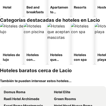
Hotel
Bed and
Apartamen
Resorts
Host
breakfasts
to
amueblad
Categorías destacadas de hoteles en Lacio
o
Hoteles de
Hoteles
Hoteles
Hoteles
Hotel
lujo
con
que
con spa
play
piscina
aceptan
mascotas
Hoteles baratos cerca de Lacio
También te pueden interesar estos hoteles...
Domus Roma
Hotel Elite
Raeli Hotel Archimede
Green Rooms
Excel Roma Montemario
Hotel Nord Nuova Roma