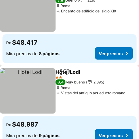
7,8
Bueno
1.229
Roma
Encanto de edificio del siglo XIX
Ver preci
$48.417
De
Mira precios de
8 páginas
Ver precios
Hotel Lodi
Compartir
Agregar a favoritos
Ver precios
2 Estrellas
8,4
Muy bueno
2.895
Roma
Vistas del antiguo acueducto romano
Ver p
$48.987
De
Mira precios de
9 páginas
Ver precios