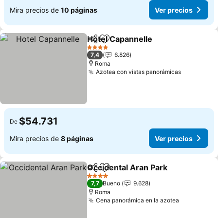
Mira precios de
10 páginas
Ver precios
Hotel Capannelle
Compartir
Agregar a favoritos
Ver preci
4 Estrellas
7,4
6.826
Roma
Azotea con vistas panorámicas
Ver preci
$54.731
De
Mira precios de
8 páginas
Ver precios
Occidental Aran Park
Compartir
Agregar a favoritos
Ver p
4 Estrellas
7,7
Bueno
9.628
Roma
Cena panorámica en la azotea
Ver precio