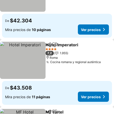
$42.304
De
Mira precios de
10 páginas
Ver precios
Hotel Imperatori
Compartir
Agregar a favoritos
Ver preci
4 Estrellas
7,2
1.955
Roma
Cocina romana y regional auténtica
Ver pr
$43.508
De
Mira precios de
11 páginas
Ver precios
MF Hotel