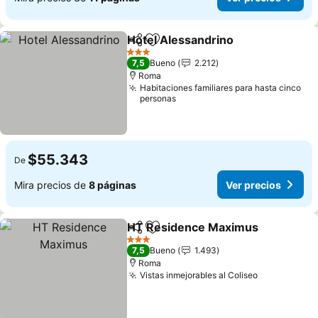
Hotel Alessandrino
Compartir
Agregar a favoritos
Ver pre
3 Estrellas
7,5
Bueno
2.212
Roma
Habitaciones familiares para hasta cinco
personas
$55.343
De
Mira precios de
8 páginas
Ver precios
HT Residence Maximus
Compartir
Agregar a favoritos
Ve
3 Estrellas
7,5
Bueno
1.493
Roma
Vistas inmejorables al Coliseo
Ver precio