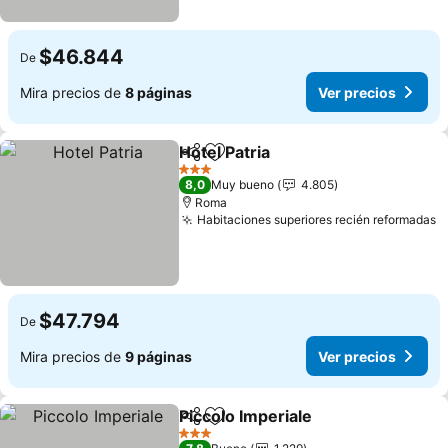
$46.844
De
Mira precios de
8 páginas
Ver precios
Hotel Patria
Compartir
Agregar a favoritos
Ver precios
3 Estrellas
8,0
Muy bueno
4.805
Roma
Habitaciones superiores recién reformadas
V
$47.794
De
Mira precios de
9 páginas
Ver precios
Piccolo Imperiale
Compartir
Agregar a favoritos
Ver preci
3 Estrellas