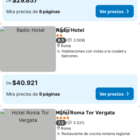
$29.857
De
Mira precios de
8 páginas
Ver precios
Radio Hotel
Compartir
Agregar a favoritos
Ver precios
2 Estrellas
6,5
3.508
Roma
Habitaciones con vistas a la ciudad y
balcones.
$40.921
De
Mira precios de
9 páginas
Ver precios
Hotel Roma Tor Vergata
Compartir
Agregar a favoritos
Ve
4 Estrellas
7,2
5.321
Roma
Restaurante de cocina romana regional
Ver 