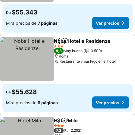
$55.343
De
Mira precios de
7 páginas
Ver precios
Noba Hotel e Residenze
Compartir
Agregar a favoritos
Ve
3 Estrellas
8,3
Muy bueno
3.509
Roma
Restaurante y bar Figo en el hotel
Ver prec
$55.628
De
Mira precios de
9 páginas
Ver precios
Hotel Milo
Compartir
Agregar a favoritos
Ver precios
3 Estrellas
7,2
2.292