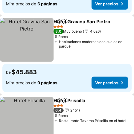
Mira precios de
6 páginas
Ver precios
Hotel Gravina San Pietro
Compartir
Agregar a favoritos
Ve
3 Estrellas
8,0
Muy bueno
4.626
Roma
Habitaciones modernas con suelos de
parqué
$45.883
De
Mira precios de
9 páginas
Ver precios
Hotel Priscilla
Compartir
Agregar a favoritos
Ver precios
3 Estrellas
6,4
2.151
Roma
Restaurante Taverna Priscilla en el hotel
Ver