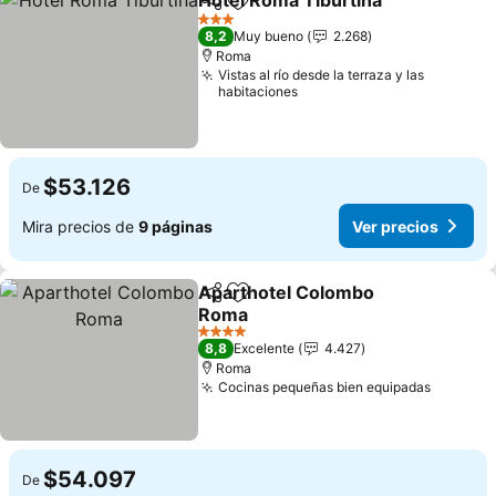
Hotel Roma Tiburtina
Compartir
Agregar a favoritos
Ver p
3 Estrellas
8,2
Muy bueno
2.268
Roma
Vistas al río desde la terraza y las
habitaciones
$53.126
De
Mira precios de
9 páginas
Ver precios
Aparthotel Colombo
Compartir
Agregar a favoritos
Roma
Ver precios
4 Estrellas
8,8
Excelente
4.427
Roma
Cocinas pequeñas bien equipadas
Ver pre
$54.097
De