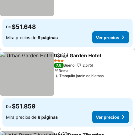
$51.648
De
Mira precios de
9 páginas
Ver precios
Urban Garden Hotel
Compartir
Agregar a favoritos
Ver pr
3 Estrellas
7,8
Bueno
2.575
Roma
Tranquilo jardín de hierbas
Ver precios
$51.859
De
Mira precios de
8 páginas
Ver precios