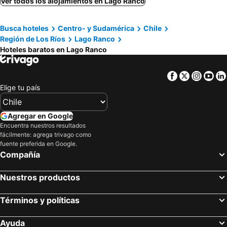
Ver todos los alojamientos en Lago Ranco
Busca hoteles
Centro- y Sudamérica
Chile
Región de Los Ríos
Lago Ranco
Hoteles baratos en Lago Ranco
Facebook
Twitter
Insta
Yo
Elige tu país
Agregar en Google
Encuentra nuestros resultados
fácilmente: agrega trivago como
fuente preferida en Google.
Compañía
Nuestros productos
Términos y políticas
Ayuda