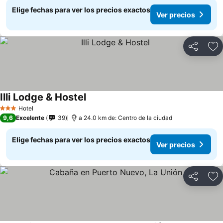
Elige fechas para ver los precios exactos
Ver precios
Compartir
Ag
Illi Lodge & Hostel
Hotel
3 Estrellas
9,6
Excelente
39
a 24.0 km de: Centro de la ciudad
Elige fechas para ver los precios exactos
Ver precios
Compartir
Ag