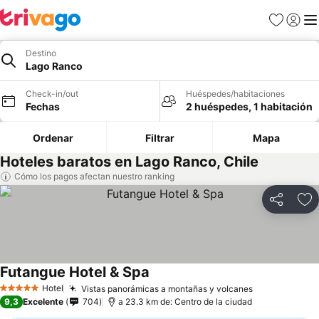
Favoritos
Iniciar 
Me
Destino
Lago Ranco
Check-in/out
Huéspedes/habitaciones
Fechas
2 huéspedes, 1 habitación
Ordenar
Filtrar
Mapa
Hoteles baratos en Lago Ranco, Chile
Cómo los pagos afectan nuestro ranking
Compartir
Ag
Futangue Hotel & Spa
Hotel
Vistas panorámicas a montañas y volcanes
5 Estrellas
9,3
Excelente
704
a 23.3 km de: Centro de la ciudad