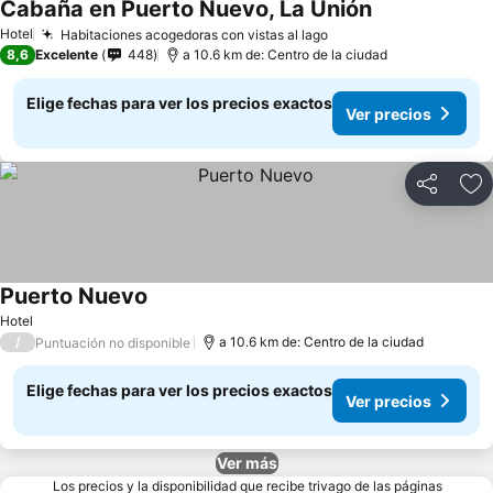
Cabaña en Puerto Nuevo, La Unión
Hotel
Habitaciones acogedoras con vistas al lago
8,6
Excelente
448
a 10.6 km de: Centro de la ciudad
Elige fechas para ver los precios exactos
Ver precios
Compartir
Ag
Puerto Nuevo
Hotel
/
a 10.6 km de: Centro de la ciudad
Puntuación no disponible
Elige fechas para ver los precios exactos
Ver precios
Ver más
Los precios y la disponibilidad que recibe trivago de las páginas