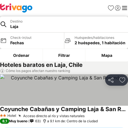
Favoritos
Iniciar 
Me
Destino
Laja
Check-in/out
Huéspedes/habitaciones
Fechas
2 huéspedes, 1 habitación
Ordenar
Filtrar
Mapa
Hoteles baratos en Laja, Chile
Cómo los pagos afectan nuestro ranking
Compartir
Ag
Coyunche Cabañas y Camping Laja & San Rosendo
Ver precios
Hotel
Acceso directo al río y vistas naturales
Ver precios
2 Estrellas
8,1
Muy bueno
63
a 9.1 km de: Centro de la ciudad