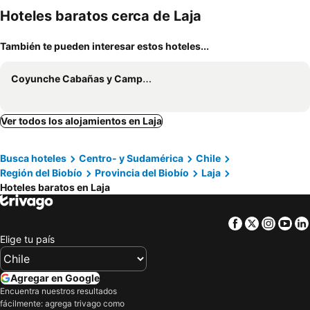
Hoteles baratos cerca de Laja
También te pueden interesar estos hoteles...
Coyunche Cabañas y Camping Laja & San Rosendo
Ver todos los alojamientos en Laja
Busca hoteles
Centro- y Sudamérica
Chile
Región del Biobío
Provincia del Biobío
Laja
Hoteles baratos en Laja
Facebook
Twitter
Insta
Yo
Elige tu país
Agregar en Google
Encuentra nuestros resultados
fácilmente: agrega trivago como