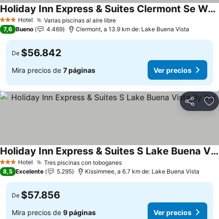
Holiday Inn Express & Suites Clermont Se West Orlando by IHG
Hotel
Varias piscinas al aire libre
3 Estrellas
7,6
Bueno
4.469
Clermont, a 13.9 km de: Lake Buena Vista
$56.842
De
Mira precios de
7 páginas
Ver precios
Compartir
Ag
Holiday Inn Express & Suites S Lake Buena Vista By Ihg
Hotel
Tres piscinas con toboganes
3 Estrellas
8,5
Excelente
5.295
Kissimmee, a 6.7 km de: Lake Buena Vista
$57.856
De
Mira precios de
9 páginas
Ver precios