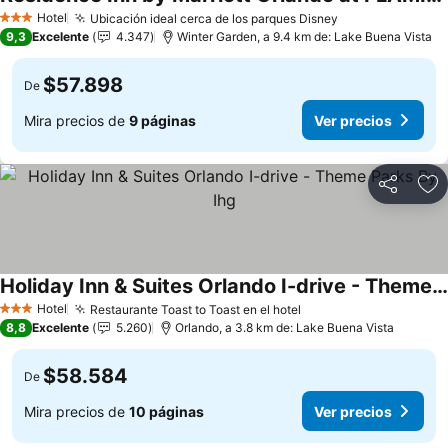
Hotel
Ubicación ideal cerca de los parques Disney
3 Estrellas
9,3
Excelente
4.347
Winter Garden, a 9.4 km de: Lake Buena Vista
$57.898
De
Mira precios de
9 páginas
Ver precios
Compartir
Ag
Holiday Inn & Suites Orlando I-drive - Theme Parks By Ihg
Hotel
Restaurante Toast to Toast en el hotel
3 Estrellas
8,8
Excelente
5.260
Orlando, a 3.8 km de: Lake Buena Vista
$58.584
De
Mira precios de
10 páginas
Ver precios