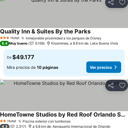
Compartir
Ag
Quality Inn & Suites By the Parks
Hotel
Inmejorable proximidad a los parques de Disney
3 Estrellas
8,4
Muy bueno
6.169
Kissimmee, a 8.8 km de: Lake Buena Vista
$49.177
De
Mira precios de
10 páginas
Ver precios
Compartir
Ag
HomeTowne Studios by Red Roof Orlando South
Hotel
Piscina exterior con tumbonas
2 Estrellas
4,3
2.317
a 9.8 km de: Aeropuerto Internacional de Orlando