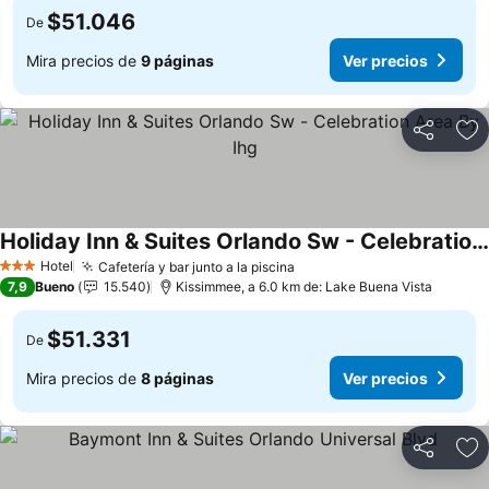
$51.046
De
Mira precios de
9 páginas
Ver precios
Compartir
Ag
Holiday Inn & Suites Orlando Sw - Celebration Area By Ihg
Hotel
Cafetería y bar junto a la piscina
3 Estrellas
7,9
Bueno
15.540
Kissimmee, a 6.0 km de: Lake Buena Vista
$51.331
De
Mira precios de
8 páginas
Ver precios
Compartir
Ag