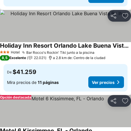
Compartir
Ag
Holiday Inn Resort Orlando Lake Buena Vista By Ihg
Hotel
Bar Rocco's Rockin' Tiki junto a la piscina
3 Estrellas
8,5
Excelente
22.021
a 2.8 km de: Centro de la ciudad
$41.259
De
Mira precios de
11 páginas
Ver precios
Opción destacada
Compartir
Ag
Motel 6 Kissimmee, FL - Orlando