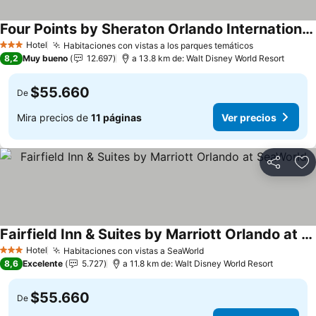
Four Points by Sheraton Orlando International Drive
Hotel
Habitaciones con vistas a los parques temáticos
3 Estrellas
8,2
Muy bueno
12.697
a 13.8 km de: Walt Disney World Resort
$55.660
De
Mira precios de
11 páginas
Ver precios
Compartir
Ag
Fairfield Inn & Suites by Marriott Orlando at SeaWorld
Hotel
Habitaciones con vistas a SeaWorld
3 Estrellas
8,6
Excelente
5.727
a 11.8 km de: Walt Disney World Resort
$55.660
De