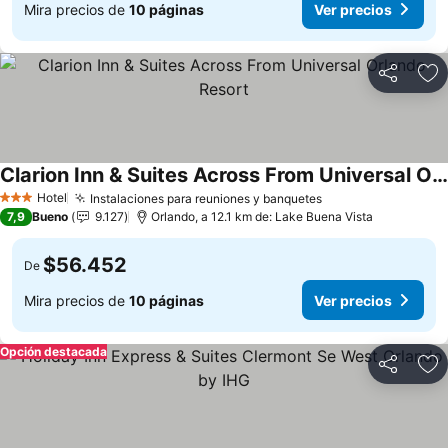
Mira precios de
10 páginas
Ver precios
Compartir
Ag
Clarion Inn & Suites Across From Universal Orlando Resort
Hotel
Instalaciones para reuniones y banquetes
3 Estrellas
7,9
Bueno
9.127
Orlando, a 12.1 km de: Lake Buena Vista
$56.452
De
Mira precios de
10 páginas
Ver precios
Opción destacada
Compartir
Ag