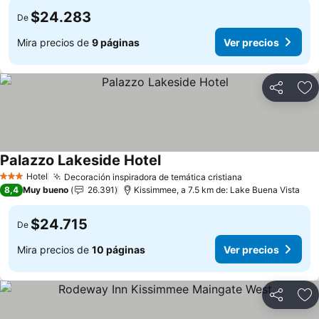
$24.283
De
Mira precios de
9 páginas
Ver precios
Compartir
Ag
Palazzo Lakeside Hotel
Hotel
Decoración inspiradora de temática cristiana
3 Estrellas
8,4
Muy bueno
26.391
Kissimmee, a 7.5 km de: Lake Buena Vista
$24.715
De
Mira precios de
10 páginas
Ver precios
Compartir
Ag