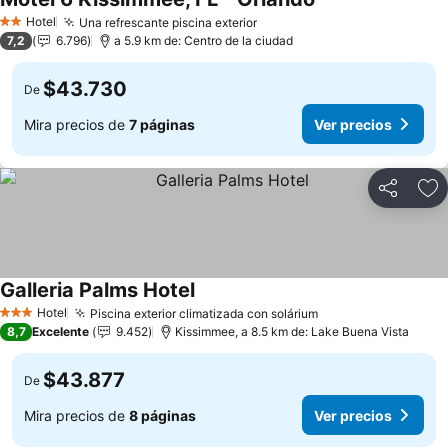
Hotel
Una refrescante piscina exterior
2 Estrellas
7,2
6.796
a 5.9 km de: Centro de la ciudad
$43.730
De
Mira precios de
7 páginas
Ver precios
Compartir
Ag
Galleria Palms Hotel
Hotel
Piscina exterior climatizada con solárium
3 Estrellas
8,7
Excelente
9.452
Kissimmee, a 8.5 km de: Lake Buena Vista
$43.877
De
Mira precios de
8 páginas
Ver precios