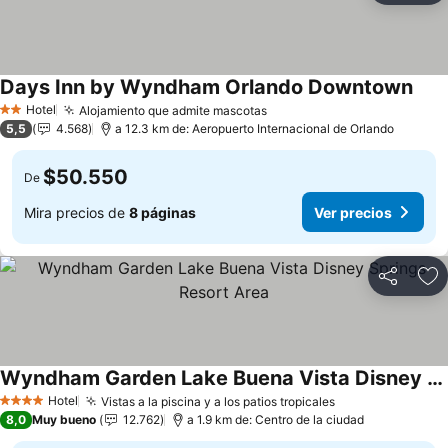
Days Inn by Wyndham Orlando Downtown
Hotel
Alojamiento que admite mascotas
2 Estrellas
5,5
4.568
a 12.3 km de: Aeropuerto Internacional de Orlando
$50.550
De
Mira precios de
8 páginas
Ver precios
Compartir
Ag
Wyndham Garden Lake Buena Vista Disney Springs Resort Area
Hotel
Vistas a la piscina y a los patios tropicales
4 Estrellas
8,0
Muy bueno
12.762
a 1.9 km de: Centro de la ciudad