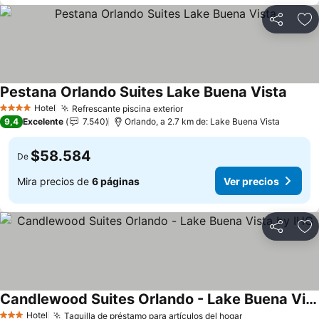
Compartir
Ag
Pestana Orlando Suites Lake Buena Vista
Hotel
Refrescante piscina exterior
4 Estrellas
9,4
Excelente
7.540
Orlando, a 2.7 km de: Lake Buena Vista
$58.584
De
Mira precios de
6 páginas
Ver precios
Compartir
Ag
Candlewood Suites Orlando - Lake Buena Vista by IHG
Hotel
Taquilla de préstamo para artículos del hogar