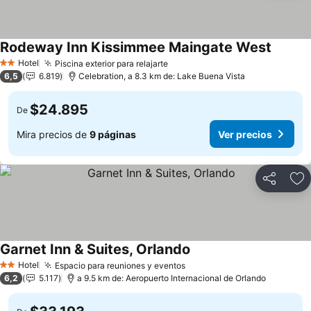
Rodeway Inn Kissimmee Maingate West
Hotel
Piscina exterior para relajarte
2 Estrellas
6,5
6.819
Celebration, a 8.3 km de: Lake Buena Vista
$24.895
De
Mira precios de
9 páginas
Ver precios
Compartir
Ag
Garnet Inn & Suites, Orlando
Hotel
Espacio para reuniones y eventos
2 Estrellas
6,2
5.117
a 9.5 km de: Aeropuerto Internacional de Orlando