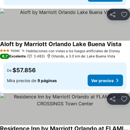
Compartir
Ag
Aloft by Marriott Orlando Lake Buena Vista
Hotel
Habitaciones con vistas a los fuegos artificiales de Disney
3 Estrellas
8,7
Excelente
3.483
Orlando, a 3.0 km de: Lake Buena Vista
$57.856
De
Mira precios de
9 páginas
Ver precios
Compartir
Ag
Residence Inn by Marriott Orlando at FLAMINGO CROSSINGS Town Center