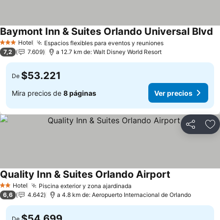
Baymont Inn & Suites Orlando Universal Blvd
Hotel
Espacios flexibles para eventos y reuniones
3 Estrellas
7,2
7.609
a 12.7 km de: Walt Disney World Resort
$53.221
De
Mira precios de
8 páginas
Ver precios
Compartir
Ag
Quality Inn & Suites Orlando Airport
Hotel
Piscina exterior y zona ajardinada
2 Estrellas
6,6
4.642
a 4.8 km de: Aeropuerto Internacional de Orlando
$54.699
De