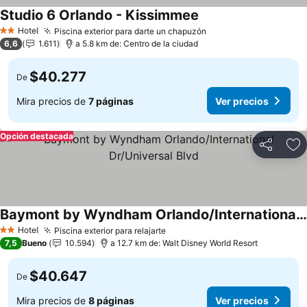
Studio 6 Orlando - Kissimmee
Hotel
Piscina exterior para darte un chapuzón
2 Estrellas
6,6
1.611
a 5.8 km de: Centro de la ciudad
$40.277
De
Mira precios de
7 páginas
Ver precios
Opción destacada
Compartir
Ag
Baymont by Wyndham Orlando/International Dr/Universal Blvd
Hotel
Piscina exterior para relajarte
2 Estrellas
7,5
Bueno
10.594
a 12.7 km de: Walt Disney World Resort
$40.647
De
Mira precios de
8 páginas
Ver precios