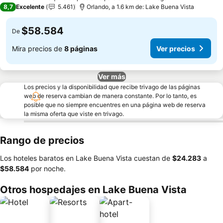
3 Estrellas
8,7
Excelente
5.461
Orlando, a 1.6 km de: Lake Buena Vista
$58.584
De
Mira precios de
8 páginas
Ver precios
Ver más
Los precios y la disponibilidad que recibe trivago de las páginas
web de reserva cambian de manera constante. Por lo tanto, es
posible que no siempre encuentres en una página web de reserva
la misma oferta que viste en trivago.
Rango de precios
Los hoteles baratos en Lake Buena Vista cuestan de
‎$24.283
a
‎$58.584
por noche.
Otros hospedajes en Lake Buena Vista