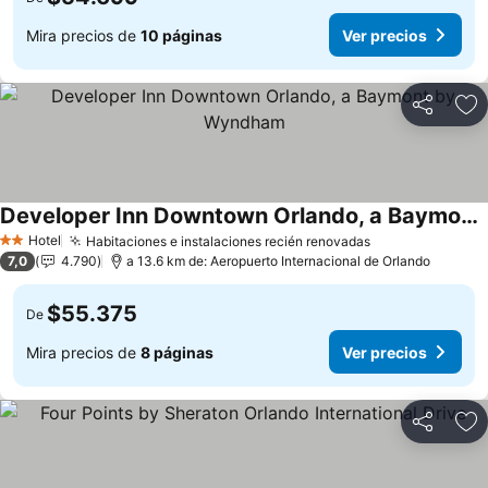
Mira precios de
10 páginas
Ver precios
Compartir
Ag
Developer Inn Downtown Orlando, a Baymont by Wyndham
Hotel
Habitaciones e instalaciones recién renovadas
2 Estrellas
7,0
4.790
a 13.6 km de: Aeropuerto Internacional de Orlando
$55.375
De
Mira precios de
8 páginas
Ver precios
Compartir
Ag