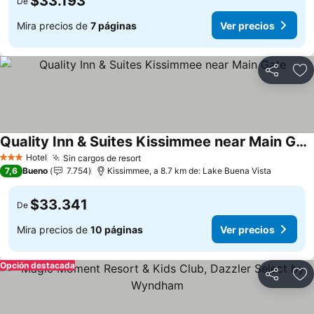
$33.193
De
Mira precios de
7 páginas
Ver precios
Compartir
Ag
Quality Inn & Suites Kissimmee near Main Gate
Hotel
Sin cargos de resort
3 Estrellas
7,6
Bueno
7.754
Kissimmee, a 8.7 km de: Lake Buena Vista
$33.341
De
Mira precios de
10 páginas
Ver precios
Opción destacada
Compartir
Ag