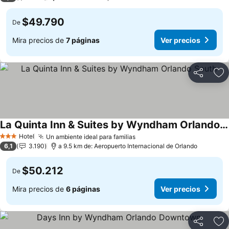
$49.790
De
Mira precios de
7 páginas
Ver precios
Compartir
Ag
La Quinta Inn & Suites by Wyndham Orlando South
Hotel
Un ambiente ideal para familias
3 Estrellas
6,1
3.190
a 9.5 km de: Aeropuerto Internacional de Orlando
$50.212
De
Mira precios de
6 páginas
Ver precios
Compartir
Ag