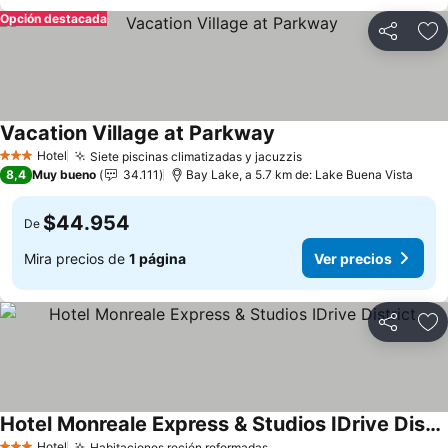
Opción destacada
Compartir
Ag
Vacation Village at Parkway
Hotel
Siete piscinas climatizadas y jacuzzis
3 Estrellas
8,4
Muy bueno
34.111
Bay Lake, a 5.7 km de: Lake Buena Vista
$44.954
De
Mira precios de
1 página
Ver precios
Compartir
Ag
Hotel Monreale Express & Studios IDrive District
Hotel
Habitaciones recién reformadas