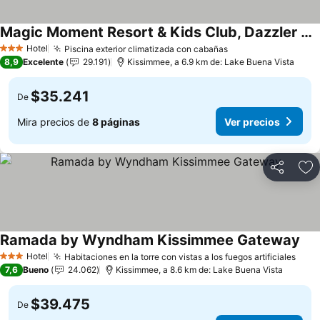
Magic Moment Resort & Kids Club, Dazzler Select by Wyndham
Hotel
Piscina exterior climatizada con cabañas
3 Estrellas
8,9
Excelente
29.191
Kissimmee, a 6.9 km de: Lake Buena Vista
$35.241
De
Mira precios de
8 páginas
Ver precios
Compartir
Ag
Ramada by Wyndham Kissimmee Gateway
Hotel
Habitaciones en la torre con vistas a los fuegos artificiales
3 Estrellas
7,6
Bueno
24.062
Kissimmee, a 8.6 km de: Lake Buena Vista
$39.475
De