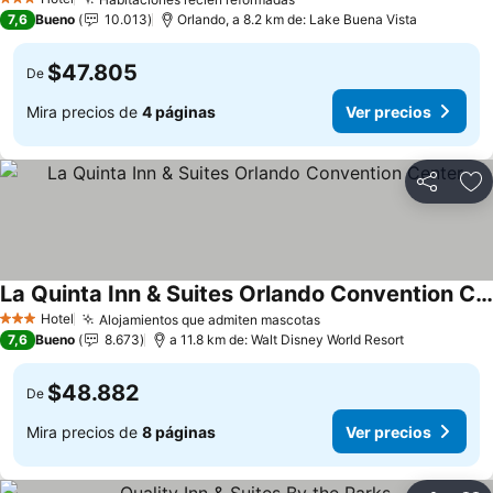
3 Estrellas
7,6
Bueno
10.013
Orlando, a 8.2 km de: Lake Buena Vista
$47.805
De
Mira precios de
4 páginas
Ver precios
Compartir
Ag
La Quinta Inn & Suites Orlando Convention Center
Hotel
Alojamientos que admiten mascotas
3 Estrellas
7,6
Bueno
8.673
a 11.8 km de: Walt Disney World Resort
$48.882
De
Mira precios de
8 páginas
Ver precios