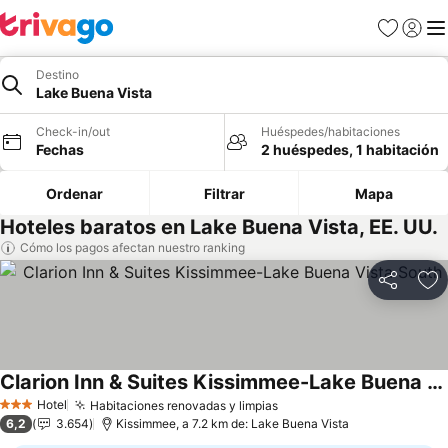
Favoritos
Iniciar 
Me
Destino
Lake Buena Vista
Check-in/out
Huéspedes/habitaciones
Fechas
2 huéspedes, 1 habitación
Ordenar
Filtrar
Mapa
Hoteles baratos en Lake Buena Vista, EE. UU.
Cómo los pagos afectan nuestro ranking
Compartir
Ag
Clarion Inn & Suites Kissimmee-Lake Buena Vista South
Hotel
Habitaciones renovadas y limpias
3 Estrellas
6,2
3.654
Kissimmee, a 7.2 km de: Lake Buena Vista