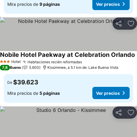
Mira precios de
9 páginas
Ver precios
Compartir
Ag
Nobile Hotel Paekway at Celebration Orlando
Hotel
Habitaciones recién reformadas
3 Estrellas
7,8
Bueno
5.600
Kissimmee, a 5.1 km de: Lake Buena Vista
$39.623
De
Mira precios de
5 páginas
Ver precios
Compartir
Ag