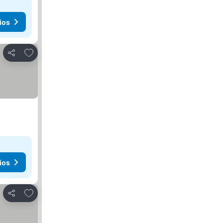
ios
Agregar a favoritos
Compartir
ios
Agregar a favoritos
Compartir