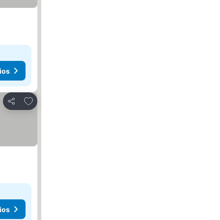
ios
Agregar a favoritos
Compartir
ios