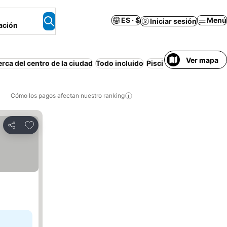
ES · $
Menú
Iniciar sesión
ación
Ver mapa
rca del centro de la ciudad
Todo incluido
Piscina
Playa
Aire aco
Cómo los pagos afectan nuestro ranking
Agregar a favoritos
Compartir