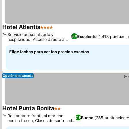
Hotel Atlantis
4 Estrellas
Servicio personalizado y
Excelente
(1.413 puntuacio
8,9
hospitalidad, Acceso directo a
Playa Bonita
Elige fechas para ver los precios exactos
Opción destacada
Hotel Punta Bonita
2 Estrellas
Restaurante frente al mar con
Bueno
(235 puntuacione
7,9
cocina fresca, Clases de surf en el
hotel