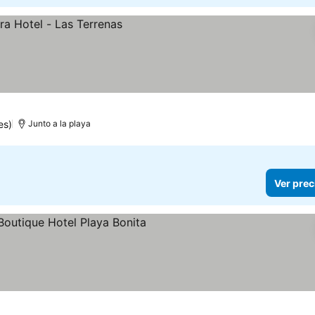
es)
Junto a la playa
Ver prec
llas