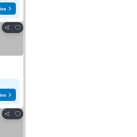
ios
Agregar a favoritos
Compartir
ios
Agregar a favoritos
Compartir