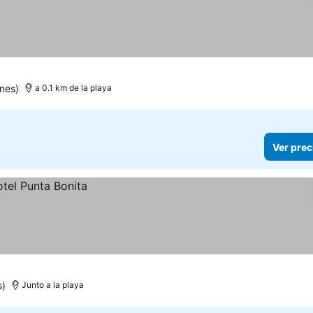
nes)
a 0.1 km de la playa
Ver prec
s)
Junto a la playa