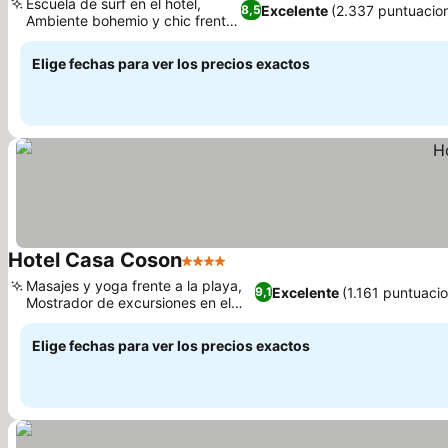
Escuela de surf en el hotel,
Excelente
(2.337 puntuacio
8,5
Ambiente bohemio y chic frente
al mar
Elige fechas para ver los precios exactos
Hotel Casa Coson
4 Estrellas
Masajes y yoga frente a la playa,
Excelente
(1.161 puntuaci
9,1
Mostrador de excursiones en el
hotel
Elige fechas para ver los precios exactos