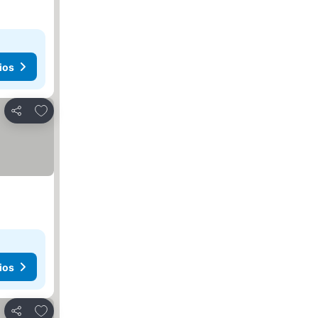
ios
Agregar a favoritos
Compartir
ios
Agregar a favoritos
Compartir