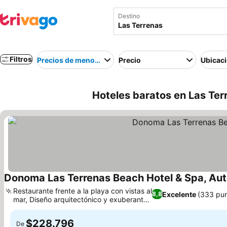
Destino
Filtros
Precios de menor a mayor
Precio
Ubicac
Hoteles baratos en Las Ter
Donoma Las Terrenas Beach Hotel & Spa, Aut
Restaurante frente a la playa con vistas al
Excelente
(333 pun
8,8
mar, Diseño arquitectónico y exuberantes
jardines
$228.796
De