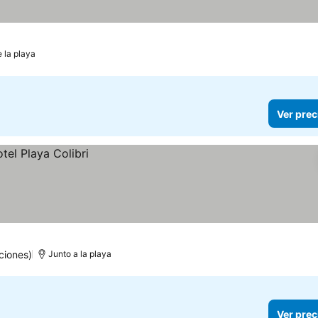
e la playa
Ver prec
ciones)
Junto a la playa
Ver prec