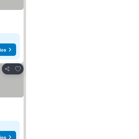
ios
Agregar a favoritos
Compartir
ios