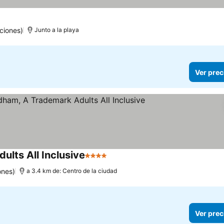
ciones)
Junto a la playa
Ver prec
lts All Inclusive
4 Estrellas
ones)
a 3.4 km de: Centro de la ciudad
Ver prec